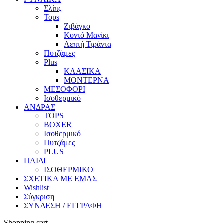
Σλίπς
Tops
Ζιβάγκο
Κοντό Μανίκι
Λεπτή Τιράντα
Πυτζάμες
Plus
ΚΛΑΣΙΚΑ
ΜΟΝΤΕΡΝΑ
ΜΕΣΟΦΟΡΙ
Ισοθερμικό
ΑΝΔΡΑΣ
TOPS
BOXER
Ισοθερμικό
Πυτζάμες
PLUS
ΠΑΙΔΙ
ΙΣΟΘΕΡΜΙΚΟ
ΣΧΕΤΙΚΑ ΜΕ ΕΜΑΣ
Wishlist
Σύγκριση
ΣΥΝΔΕΣΗ / ΕΓΓΡΑΦΗ
Shopping cart