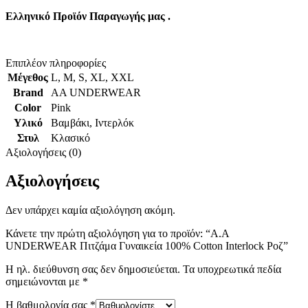
Ελληνικό Προϊόν Παραγωγής μας .
Επιπλέον πληροφορίες
Μέγεθος
L
,
M
,
S
,
XL
,
XXL
Brand
AA UNDERWEAR
Color
Pink
Υλικό
Βαμβάκι
,
Ιντερλόκ
Στυλ
Κλασικό
Αξιολογήσεις (0)
Αξιολογήσεις
Δεν υπάρχει καμία αξιολόγηση ακόμη.
Κάνετε την πρώτη αξιολόγηση για το προϊόν: “A.A
UNDERWEAR Πιτζάμα Γυναικεία 100% Cotton Ιnterlock Ροζ”
Η ηλ. διεύθυνση σας δεν δημοσιεύεται.
Τα υποχρεωτικά πεδία
σημειώνονται με
*
Η βαθμολογία σας
*