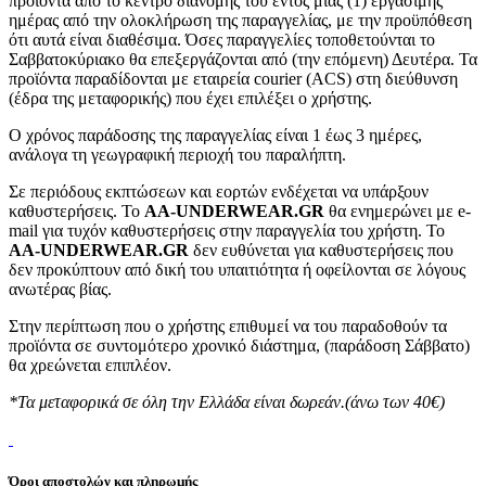
προϊόντα από το κέντρο διανομής του εντός μίας (1) εργάσιμης
ημέρας από την ολοκλήρωση της παραγγελίας, με την προϋπόθεση
ότι αυτά είναι διαθέσιμα. Όσες παραγγελίες τοποθετούνται το
Σαββατοκύριακο θα επεξεργάζονται από (την επόμενη) Δευτέρα. Τα
προϊόντα παραδίδονται με εταιρεία courier (ACS) στη διεύθυνση
(έδρα της μεταφορικής) που έχει επιλέξει ο χρήστης.
Ο χρόνος παράδοσης της παραγγελίας είναι 1 έως 3 ημέρες,
ανάλογα τη γεωγραφική περιοχή του παραλήπτη.
Σε περιόδους εκπτώσεων και εορτών ενδέχεται να υπάρξουν
καθυστερήσεις. Το
AA-UNDERWEAR.GR
θα ενημερώνει με e-
mail για τυχόν καθυστερήσεις στην παραγγελία του χρήστη. Το
AA-UNDERWEAR.GR
δεν ευθύνεται για καθυστερήσεις που
δεν προκύπτουν από δική του υπαιτιότητα ή οφείλονται σε λόγους
ανωτέρας βίας.
Στην περίπτωση που ο χρήστης επιθυμεί να του παραδοθούν τα
προϊόντα σε συντομότερο χρονικό διάστημα, (παράδοση Σάββατο)
θα χρεώνεται επιπλέον.
*Τα μεταφορικά σε όλη την Ελλάδα είναι δωρεάν.(άνω των 40€)
Όροι αποστολών και πληρωμής