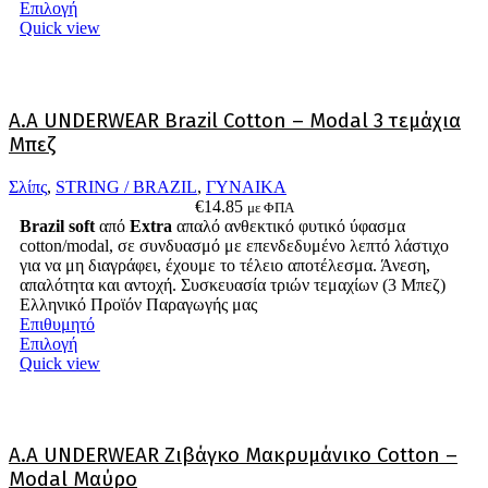
Αυτό
Επιλογή
το
Quick view
προϊόν
έχει
πολλαπλές
παραλλαγές.
A.A UNDERWEAR Brazil Cotton – Modal 3 τεμάχια
Οι
Μπεζ
επιλογές
μπορούν
να
Σλίπς
,
STRING / BRAZIL
,
ΓΥΝΑΙΚΑ
επιλεγούν
€
14.85
με ΦΠΑ
στη
Brazil soft
από
Extra
απαλό ανθεκτικό φυτικό ύφασμα
σελίδα
cotton/modal, σε συνδυασμό με επενδεδυμένο λεπτό λάστιχο
του
για να μη διαγράφει, έχουμε το τέλειο αποτέλεσμα. Άνεση,
προϊόντος
απαλότητα και αντοχή. Συσκευασία τριών τεμαχίων (3 Μπεζ)
Ελληνικό Προϊόν Παραγωγής μας
Επιθυμητό
Αυτό
Επιλογή
το
Quick view
προϊόν
έχει
πολλαπλές
παραλλαγές.
Α.A UNDERWEAR Ζιβάγκο Μακρυμάνικο Cotton –
Οι
Modal Μαύρο
επιλογές