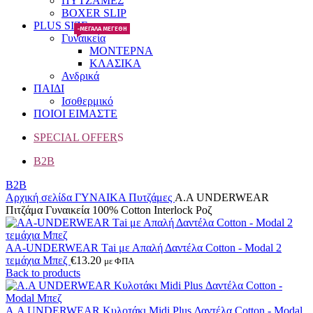
ΠΥΤΖΑΜΕΣ
BOXER SLIP
PLUS SIZE
-ΜΕΓΑΛΑ ΜΕΓΕΘΗ
Γυναικεία
ΜΟΝΤΕΡΝΑ
ΚΛΑΣΙΚΑ
Ανδρικά
ΠΑΙΔΙ
Ισοθερμικό
ΠΟΙΟΙ ΕΙΜΑΣΤΕ
SPECIAL OFFER
S
B2B
B2B
Αρχική σελίδα
ΓΥΝΑΙΚΑ
Πυτζάμες
A.A UNDERWEAR
Πιτζάμα Γυναικεία 100% Cotton Ιnterlock Ροζ
AA-UNDERWEAR Τai με Απαλή Δαντέλα Cotton - Modal 2
τεμάχια Μπεζ
€
13.20
με ΦΠΑ
Back to products
Α.A UNDERWEAR Κυλοτάκι Midi Plus Δαντέλα Cotton - Modal