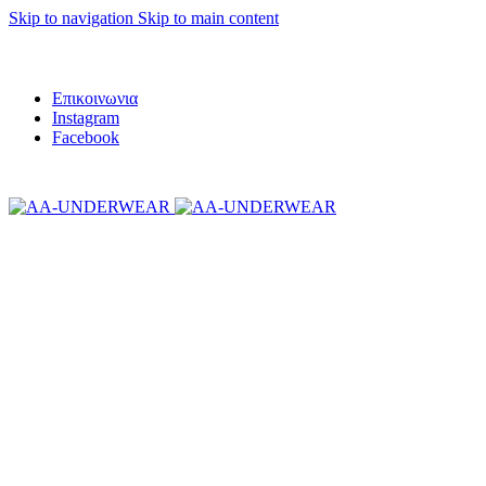
Skip to navigation
Skip to main content
Τηλεφωνικές παραγγελίες 23210 97300
ΓΙΑ ΑΓΟΡΕΣ ΑΝΩ ΤΩΝ 30€ ΕΚΠΤΩΣΗ -10%
Επικοινωνια
Instagram
Facebook
ΓΙΑ ΑΓΟΡΕΣ ΑΝΩ ΤΩΝ 30€ ΕΚΠΤΩΣΗ -10%