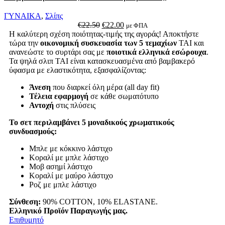
ΓΥΝΑΙΚΑ
,
Σλίπς
Original
Η
€
22.50
€
22.00
με ΦΠΑ
price
τρέχουσα
Η καλύτερη σχέση ποιότητας-τιμής της αγοράς! Αποκτήστε
was:
τιμή
τώρα την
οικονομική συσκευασία των 5 τεμαχίων
TAI και
€22.50.
είναι:
ανανεώστε το συρτάρι σας με
ποιοτικά ελληνικά εσώρουχα
.
€22.00.
Τα ψηλά σλιπ TAI είναι κατασκευασμένα από βαμβακερό
ύφασμα με ελαστικότητα, εξασφαλίζοντας:
Άνεση
που διαρκεί όλη μέρα (all day fit)
Τέλεια εφαρμογή
σε κάθε σωματότυπο
Αντοχή
στις πλύσεις
Το σετ περιλαμβάνει 5 μοναδικούς χρωματικούς
συνδυασμούς:
Μπλε με κόκκινο λάστιχο
Κοραλί με μπλε λάστιχο
Μοβ ασημί λάστιχο
Κοραλί με μαύρο λάστιχο
Ροζ με μπλε λάστιχο
Σύνθεση:
90% COTTON, 10% ELASTANE.
Ελληνικό Προϊόν Παραγωγής μας.
Επιθυμητό