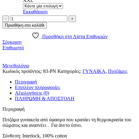
XXL
Εκκαθάριση
A.A
UNDERWEAR
Προσθήκη στο καλάθι
Πιτζάμα
Γυναικεία
Προσθήκη στη Λίστα Επιθυμιών
100%
Σύγκριση
Cotton
Επιθυμητό
Ιnterlock
Ροζ
ποσότητα
Μεγεθολόγιο
Κωδικός προϊόντος:
83-PN
Κατηγορίες:
ΓΥΝΑΙΚΑ
,
Πυτζάμες
Περιγραφή
Επιπλέον πληροφορίες
Αξιολογήσεις (0)
ΠΛΗΡΩΜΗ & ΑΠΟΣΤΟΛΗ
Περιγραφή
Πιτζάμα γυναικεία από ύφασμα που κρατάει τη θερμοκρασία του
σώματος και αναπνέει . Για άνετο ύπνο.
Σύνθεση: Interlock, 100% cotton