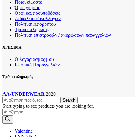
Ποιοι είμαστε
Όροι χρήσης
Όροι και προϋποθέσεις
Ασφάλεια συναλλαγών
Πολιτική Απορρήτου
Τρόποι πληρωμής
Πολιτική επιστροφών / ακυρώσεων παραγγελιών
ΧΡΗΣΙΜΑ
Ο λογαριασμός μου
Ιστορικό Παραγγελιών
Τρόποι πληρωμής
AA-UNDERWEAR
2020
Search
Start typing to see products you are looking for.
Products
search
Valentine
ΓΥΝΑΙΚΑ