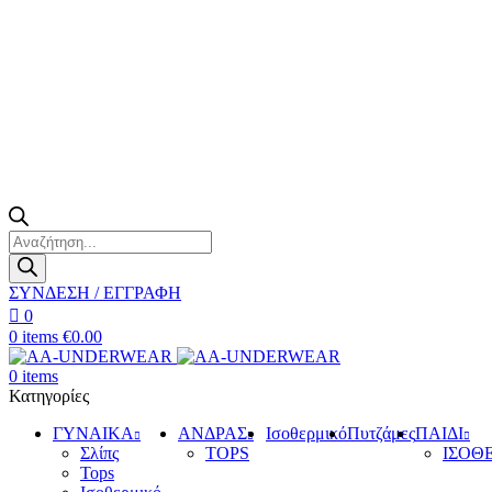
Products
search
ΣΥΝΔΕΣΗ / ΕΓΓΡΑΦΗ
0
0
items
€
0.00
0
items
Κατηγορίες
ΓΥΝΑΙΚΑ
ΑΝΔΡΑΣ
Ισοθερμικό
Πυτζάμες
ΠΑΙΔΙ
Σλίπς
TOPS
ΙΣΟΘ
Tops