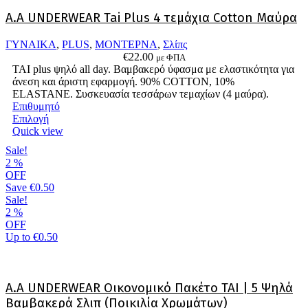
παραλλαγές.
A.A UNDERWEAR Tai Plus 4 τεμάχια Cotton Μαύρα
Οι
επιλογές
ΓΥΝΑΙΚΑ
,
PLUS
,
ΜΟΝΤΕΡΝΑ
,
Σλίπς
μπορούν
€
22.00
να
με ΦΠΑ
ΤΑΙ plus ψηλό all day. Βαμβακερό ύφασμα με ελαστικότητα για
επιλεγούν
άνεση και άριστη εφαρμογή. 90% COTTON, 10%
στη
ELASTANΕ. Συσκευασία τεσσάρων τεμαχίων (4 μαύρα).
σελίδα
Επιθυμητό
του
Αυτό
Επιλογή
προϊόντος
το
Quick view
προϊόν
Sale!
έχει
2
%
πολλαπλές
OFF
παραλλαγές.
Save
€0.50
Οι
Sale!
επιλογές
2
%
μπορούν
OFF
να
Up to
€0.50
επιλεγούν
στη
σελίδα
του
A.A UNDERWEAR Οικονομικό Πακέτο TAI | 5 Ψηλά
προϊόντος
Βαμβακερά Σλιπ (Ποικιλία Χρωμάτων)