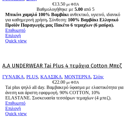
€
13.50
με ΦΠΑ
Βαθμολογήθηκε με
5.00
από 5
Μπικίνι χαμηλό 100% Βαμβάκι
ανθεκτικό, υγιεινό, ιδανικό
για καθημερινή χρήση
.
Σύνθεση:
100% Βαμβάκι
Ελληνικό
Προϊόν Παραγωγής μας
Πακέτο 6 τεμαχίων (6 μαύρα).
Επιθυμητό
Αυτό
Επιλογή
το
Quick view
προϊόν
έχει
πολλαπλές
παραλλαγές.
Α.A UNDERWEAR Tai Plus 4 τεμάχια Cotton Μπεζ
Οι
επιλογές
ΓΥΝΑΙΚΑ
,
PLUS
,
ΚΛΑΣΙΚΑ
,
ΜΟΝΤΕΡΝΑ
,
Σλίπς
μπορούν
€
22.00
να
με ΦΠΑ
Tai plus ψηλό all day. Βαμβακερό ύφασμα με ελαστικότητα για
επιλεγούν
άνεση και άριστη εφαρμογή. 90% COTTON, 10%
στη
ELASTANΕ. Συσκευασία τεσσάρων τεμαχίων (4 μπεζ).
σελίδα
Επιθυμητό
του
Αυτό
Επιλογή
προϊόντος
το
Quick view
προϊόν
έχει
πολλαπλές