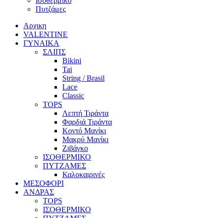
Ισοθερμικό
Πυτζάμες
Αρχικη
VALENTINE
ΓΥΝΑΙΚΑ
ΣΛΙΠΣ
Bikini
Tai
String / Brasil
Lace
Classic
TOPS
Λεπτή Τιράντα
Φαρδιά Τιράντα
Κοντό Μανίκι
Μακρύ Μανίκι
Ζιβάγκο
ΙΣΟΘΕΡΜΙΚΟ
ΠΥΤΖΑΜΕΣ
Καλοκαιρινές
ΜΕΣΟΦΟΡΙ
ΑΝΔΡΑΣ
TOPS
ΙΣΟΘΕΡΜΙΚΟ