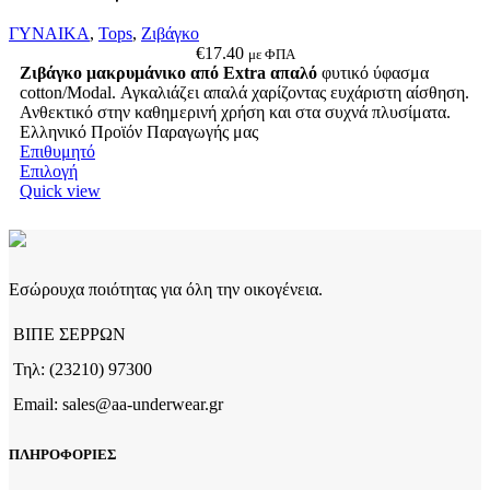
μπορούν
να
ΓΥΝΑΙΚΑ
,
Tops
,
Ζιβάγκο
επιλεγούν
€
17.40
με ΦΠΑ
στη
Ζιβάγκο μακρυμάνικο από Extra απαλό
φυτικό ύφασμα
σελίδα
cotton/Modal. Αγκαλιάζει απαλά χαρίζοντας ευχάριστη αίσθηση.
του
Ανθεκτικό στην καθημερινή χρήση και στα συχνά πλυσίματα.
προϊόντος
Ελληνικό Προϊόν Παραγωγής μας
Επιθυμητό
Αυτό
Επιλογή
το
Quick view
προϊόν
έχει
πολλαπλές
παραλλαγές.
Οι
Εσώρουχα ποιότητας για όλη την οικογένεια.
επιλογές
μπορούν
ΒΙΠΕ ΣΕΡΡΩΝ
να
επιλεγούν
Τηλ: (23210) 97300
στη
Email: sales@aa-underwear.gr
σελίδα
του
προϊόντος
ΠΛΗΡΟΦΟΡΙΕΣ