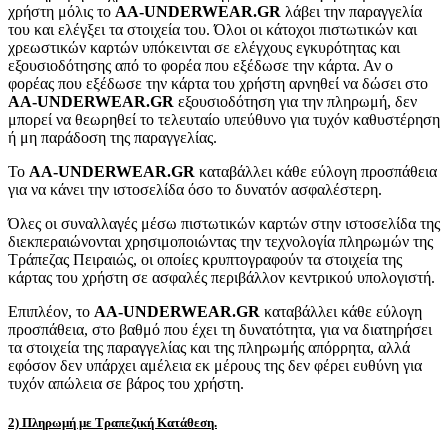
χρήστη μόλις το
AA-UNDERWEAR.GR
λάβει την παραγγελία
του και ελέγξει τα στοιχεία του. Όλοι οι κάτοχοι πιστωτικών και
χρεωστικών καρτών υπόκεινται σε ελέγχους εγκυρότητας και
εξουσιοδότησης από το φορέα που εξέδωσε την κάρτα. Αν ο
φορέας που εξέδωσε την κάρτα του χρήστη αρνηθεί να δώσει στο
AA-UNDERWEAR.GR
εξουσιοδότηση για την πληρωμή, δεν
μπορεί να θεωρηθεί το τελευταίο υπεύθυνο για τυχόν καθυστέρηση
ή μη παράδοση της παραγγελίας.
Το
AA-UNDERWEAR.GR
καταβάλλει κάθε εύλογη προσπάθεια
για να κάνει την ιστοσελίδα όσο το δυνατόν ασφαλέστερη.
Όλες οι συναλλαγές μέσω πιστωτικών καρτών στην ιστοσελίδα της
διεκπεραιώνονται χρησιμοποιώντας την τεχνολογία πληρωμών της
Τράπεζας Πειραιώς, οι οποίες κρυπτογραφούν τα στοιχεία της
κάρτας του χρήστη σε ασφαλές περιβάλλον κεντρικού υπολογιστή.
Επιπλέον, το
AA-UNDERWEAR.GR
καταβάλλει κάθε εύλογη
προσπάθεια, στο βαθμό που έχει τη δυνατότητα, για να διατηρήσει
τα στοιχεία της παραγγελίας και της πληρωμής απόρρητα, αλλά
εφόσον δεν υπάρχει αμέλεια εκ μέρους της δεν φέρει ευθύνη για
τυχόν απώλεια σε βάρος του χρήστη.
2) Πληρωμή με Τραπεζική Κατάθεση.