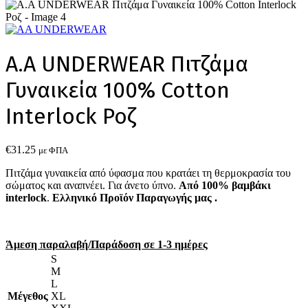
A.A UNDERWEAR Πιτζάμα
Γυναικεία 100% Cotton
Ιnterlock Ροζ
€
31.25
με ΦΠΑ
Πιτζάμα γυναικεία από ύφασμα που κρατάει τη θερμοκρασία του
σώματος και αναπνέει. Για άνετο ύπνο.
Από 100% βαμβάκι
interlock
.
Ελληνικό Προϊόν Παραγωγής μας .
Άμεση παραλαβή/Παράδοση σε 1-3 ημέρες
S
M
L
Μέγεθος
XL