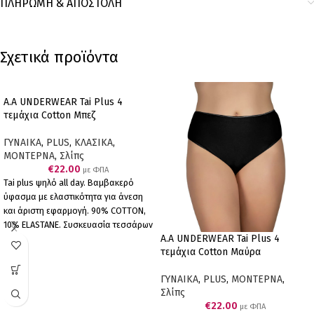
ΠΛΗΡΩΜΗ & ΑΠΟΣΤΟΛΗ
Σχετικά προϊόντα
Α.A UNDERWEAR Tai Plus 4
τεμάχια Cotton Μπεζ
ΓΥΝΑΙΚΑ
,
PLUS
,
ΚΛΑΣΙΚΑ
,
ΜΟΝΤΕΡΝΑ
,
Σλίπς
€
22.00
με ΦΠΑ
Tai plus ψηλό all day. Βαμβακερό
ύφασμα με ελαστικότητα για άνεση
και άριστη εφαρμογή. 90% COTTON,
10% ELASTANΕ. Συσκευασία τεσσάρων
A.A UNDERWEAR Tai Plus 4
τεμαχίων (4 μπεζ).
τεμάχια Cotton Μαύρα
ΓΥΝΑΙΚΑ
,
PLUS
,
ΜΟΝΤΕΡΝΑ
,
Σλίπς
€
22.00
με ΦΠΑ