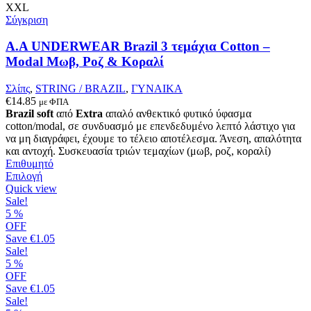
επιλογές
XXL
μπορούν
Σύγκριση
να
επιλεγούν
A.A UNDERWEAR Brazil 3 τεμάχια Cotton –
στη
Modal Μωβ, Ροζ & Κοραλί
σελίδα
του
Σλίπς
,
STRING / BRAZIL
,
ΓΥΝΑΙΚΑ
προϊόντος
€
14.85
με ΦΠΑ
Brazil soft
από
Extra
απαλό ανθεκτικό φυτικό ύφασμα
cotton/modal, σε συνδυασμό με επενδεδυμένο λεπτό λάστιχο για
να μη διαγράφει, έχουμε το τέλειο αποτέλεσμα. Άνεση, απαλότητα
και αντοχή. Συσκευασία τριών τεμαχίων (μωβ, ροζ, κοραλί)
Επιθυμητό
Αυτό
Επιλογή
το
Quick view
προϊόν
Sale!
έχει
5
%
πολλαπλές
OFF
παραλλαγές.
Save
€1.05
Οι
Sale!
επιλογές
5
%
μπορούν
OFF
να
Save
€1.05
επιλεγούν
Sale!