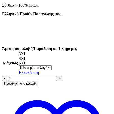
Σύνθεση: 100% cotton
Ελληνικό Προϊόν Παραγωγής μας .
Άμεση παραλαβή/Παράδοση σε 1-3 ημέρες
3XL
4XL
Μέγεθος
5XL
Εκκαθάριση
A.A
UNDERWEAR
Προσθήκη στο καλάθι
Πιτζάμα
plus
Γυναικεία
Τιράντα
100%
Cotton