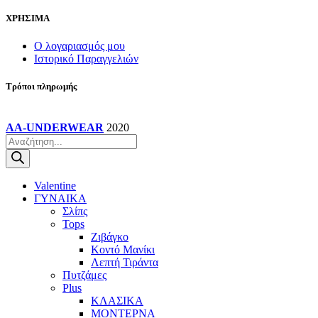
ΧΡΗΣΙΜΑ
Ο λογαριασμός μου
Ιστορικό Παραγγελιών
Τρόποι πληρωμής
AA-UNDERWEAR
2020
Products
search
Valentine
ΓΥΝΑΙΚΑ
Σλίπς
Tops
Ζιβάγκο
Κοντό Μανίκι
Λεπτή Τιράντα
Πυτζάμες
Plus
ΚΛΑΣΙΚΑ
ΜΟΝΤΕΡΝΑ