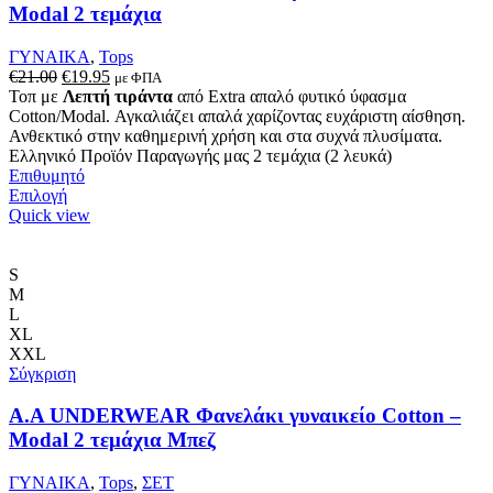
Modal 2 τεμάχια
ΓΥΝΑΙΚΑ
,
Tops
Original
Η
€
21.00
€
19.95
με ΦΠΑ
price
τρέχουσα
Τοπ με
Λεπτή τιράντα
από Extra απαλό φυτικό ύφασμα
was:
τιμή
Cotton/Modal. Αγκαλιάζει απαλά χαρίζοντας ευχάριστη αίσθηση.
€21.00.
είναι:
Ανθεκτικό στην καθημερινή χρήση και στα συχνά πλυσίματα.
€19.95.
Ελληνικό Προϊόν Παραγωγής μας 2 τεμάχια (2 λευκά)
Επιθυμητό
Αυτό
Επιλογή
το
Quick view
προϊόν
έχει
πολλαπλές
S
παραλλαγές.
M
Οι
L
επιλογές
XL
μπορούν
XXL
να
Σύγκριση
επιλεγούν
στη
Α.A UNDERWEAR Φανελάκι γυναικείο Cotton –
σελίδα
Modal 2 τεμάχια Μπεζ
του
προϊόντος
ΓΥΝΑΙΚΑ
,
Tops
,
ΣΕΤ