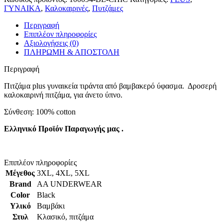
ΓΥΝΑΙΚΑ
,
Καλοκαιρινές
,
Πυτζάμες
Περιγραφή
Επιπλέον πληροφορίες
Αξιολογήσεις (0)
ΠΛΗΡΩΜΗ & ΑΠΟΣΤΟΛΗ
Περιγραφή
Πιτζάμα plus γυναικεία τιράντα από βαμβακερό ύφασμα. Δροσερή
καλοκαιρινή πιτζάμα, για άνετο ύπνο.
Σύνθεση: 100% cotton
Ελληνικό Προϊόν Παραγωγής μας .
Επιπλέον πληροφορίες
Μέγεθος
3XL
,
4XL
,
5XL
Brand
AA UNDERWEAR
Color
Black
Υλικό
Βαμβάκι
Στυλ
Κλασικό
,
πιτζάμα