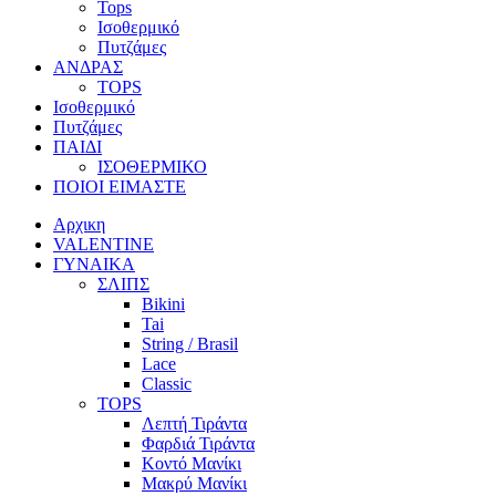
Tops
Ισοθερμικό
Πυτζάμες
ΑΝΔΡΑΣ
TOPS
Ισοθερμικό
Πυτζάμες
ΠΑΙΔΙ
ΙΣΟΘΕΡΜΙΚΟ
ΠΟΙΟΙ ΕΙΜΑΣΤΕ
Αρχικη
VALENTINE
ΓΥΝΑΙΚΑ
ΣΛΙΠΣ
Bikini
Tai
String / Brasil
Lace
Classic
TOPS
Λεπτή Τιράντα
Φαρδιά Τιράντα
Κοντό Μανίκι
Μακρύ Μανίκι