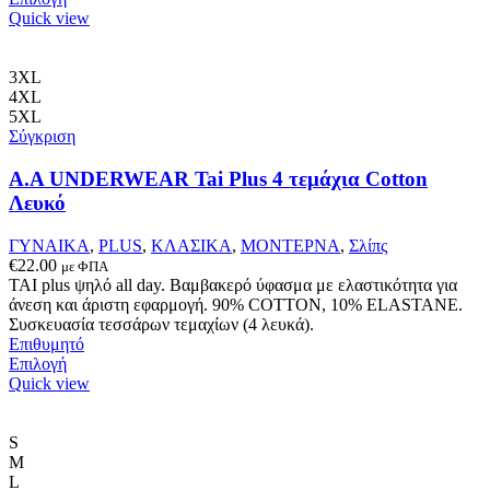
το
Quick view
προϊόν
έχει
πολλαπλές
3XL
παραλλαγές.
4XL
Οι
5XL
επιλογές
Σύγκριση
μπορούν
να
A.A UNDERWEAR Tai Plus 4 τεμάχια Cotton
επιλεγούν
Λευκό
στη
σελίδα
ΓΥΝΑΙΚΑ
,
PLUS
,
ΚΛΑΣΙΚΑ
,
ΜΟΝΤΕΡΝΑ
,
Σλίπς
του
€
22.00
με ΦΠΑ
προϊόντος
ΤΑΙ plus ψηλό all day. Βαμβακερό ύφασμα με ελαστικότητα για
άνεση και άριστη εφαρμογή. 90% COTTON, 10% ELASTANΕ.
Συσκευασία τεσσάρων τεμαχίων (4 λευκά).
Επιθυμητό
Αυτό
Επιλογή
το
Quick view
προϊόν
έχει
πολλαπλές
S
παραλλαγές.
M
Οι
L