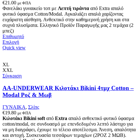
€
21.00
με ΦΠΑ
Φανελάκι γυναικείο τοπ με
Λεπτή τιράντα
από Extra απαλό
φυτικό ύφασμα Cotton/Modal. Αγκαλιάζει απαλά χαρίζοντας
ευχάριστη αίσθηση. Ανθεκτικό στην καθημερινή χρήση και στα
συχνά πλυσίματα. Ελληνικό Προϊόν Παραγωγής μας 2 τεμάχια (2
μπεζ)
Επιθυμητό
Αυτό
Επιλογή
το
Quick view
προϊόν
έχει
πολλαπλές
XL
παραλλαγές.
XXL
Οι
Σύγκριση
επιλογές
μπορούν
AA-UNDERWEAR Κιλοτάκι Bikini 4τμχ Cotton –
να
Modal Ροζ & Μωβ
επιλεγούν
στη
ΓΥΝΑΙΚΑ
,
Σλίπς
σελίδα
€
19.80
με ΦΠΑ
του
Κιλοτάκι Bikini soft
από
Extra
απαλό ανθεκτικό φυτικό ύφασμα
προϊόντος
cotton/modal, σε συνδυασμό με επενδεδυμένο λεπτό λάστιχο για
να μη διαγράφει, έχουμε το τέλειο αποτέλεσμα. Άνεση, απαλότητα
και αντοχή. Συσκευασία τεσσάρων τεμαχίων (2ΡΟΖ 2 ΜΩΒ).