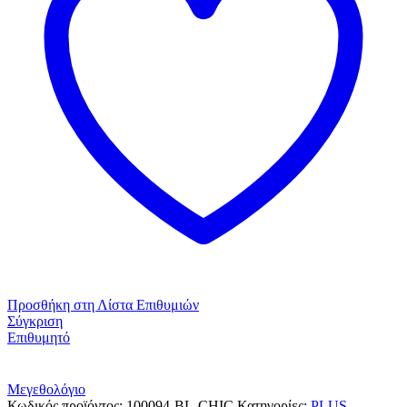
Μαύρη
Chic
ποσότητα
Προσθήκη στη Λίστα Επιθυμιών
Σύγκριση
Επιθυμητό
Μεγεθολόγιο
Κωδικός προϊόντος:
100094-BL-CHIC
Κατηγορίες:
PLUS
,