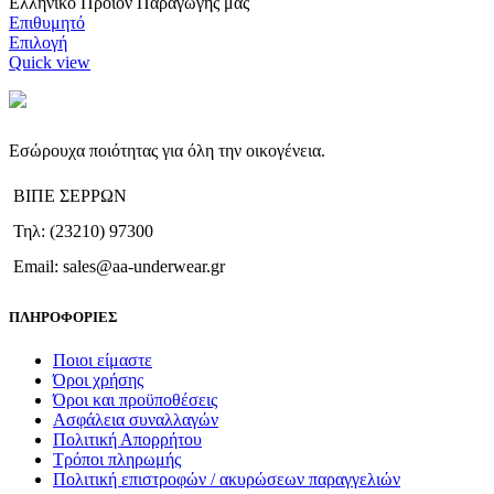
Ελληνικό Προϊόν Παραγωγής μας
Επιθυμητό
Αυτό
Επιλογή
το
Quick view
προϊόν
έχει
πολλαπλές
παραλλαγές.
Εσώρουχα ποιότητας για όλη την οικογένεια.
Οι
επιλογές
ΒΙΠΕ ΣΕΡΡΩΝ
μπορούν
να
Τηλ: (23210) 97300
επιλεγούν
στη
Email: sales@aa-underwear.gr
σελίδα
του
ΠΛΗΡΟΦΟΡΙΕΣ
προϊόντος
Ποιοι είμαστε
Όροι χρήσης
Όροι και προϋποθέσεις
Ασφάλεια συναλλαγών
Πολιτική Απορρήτου
Τρόποι πληρωμής
Πολιτική επιστροφών / ακυρώσεων παραγγελιών