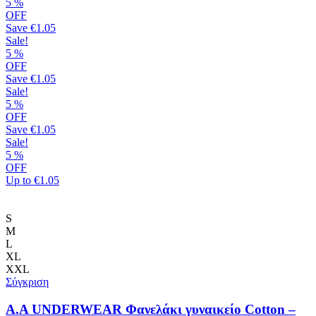
στη
5
%
σελίδα
OFF
του
Save
€1.05
προϊόντος
Sale!
5
%
OFF
Save
€1.05
Sale!
5
%
OFF
Save
€1.05
Sale!
5
%
OFF
Up to
€1.05
S
M
L
XL
XXL
Σύγκριση
Α.A UNDERWEAR Φανελάκι γυναικείο Cotton –