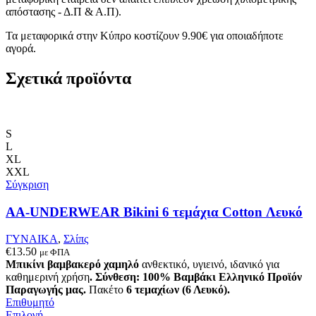
απόστασης - Δ.Π & Α.Π).
Τα μεταφορικά στην Κύπρο κοστίζουν 9.90€ για οποιαδήποτε
αγορά.
Σχετικά προϊόντα
S
L
XL
XXL
Σύγκριση
AA-UNDERWEAR Bikini 6 τεμάχια Cotton Λευκό
ΓΥΝΑΙΚΑ
,
Σλίπς
€
13.50
με ΦΠΑ
Μπικίνι βαμβακερό χαμηλό
ανθεκτικό, υγιεινό, ιδανικό για
καθημερινή χρήση
.
Σύνθεση: 100% Βαμβάκι
Ελληνικό Προϊόν
Παραγωγής μας.
Πακέτο
6 τεμαχίων (6 Λευκό).
Επιθυμητό
Αυτό
Επιλογή