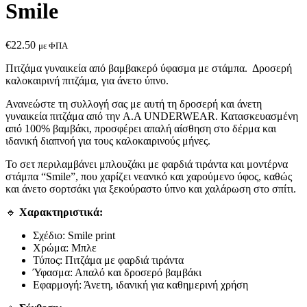
Smile
€
22.50
με ΦΠΑ
Πιτζάμα γυναικεία από βαμβακερό ύφασμα με στάμπα. Δροσερή
καλοκαιρινή πιτζάμα, για άνετο ύπνο.
Ανανεώστε τη συλλογή σας με αυτή τη δροσερή και άνετη
γυναικεία πιτζάμα από την A.A UNDERWEAR. Κατασκευασμένη
από 100% βαμβάκι, προσφέρει απαλή αίσθηση στο δέρμα και
ιδανική διαπνοή για τους καλοκαιρινούς μήνες.
Το σετ περιλαμβάνει μπλουζάκι με φαρδιά τιράντα και μοντέρνα
στάμπα “Smile”, που χαρίζει νεανικό και χαρούμενο ύφος, καθώς
και άνετο σορτσάκι για ξεκούραστο ύπνο και χαλάρωση στο σπίτι.
🔹
Χαρακτηριστικά:
Σχέδιο: Smile print
Χρώμα: Μπλε
Τύπος: Πιτζάμα με φαρδιά τιράντα
Ύφασμα: Απαλό και δροσερό βαμβάκι
Εφαρμογή: Άνετη, ιδανική για καθημερινή χρήση