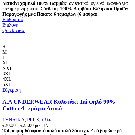
Μπικίνι χαμηλό 100% Βαμβάκι
ανθεκτικό, υγιεινό, ιδανικό για
καθημερινή χρήση
.
Σύνθεση:
100% Βαμβάκι
Ελληνικό Προϊόν
Παραγωγής μας
Πακέτο 6 τεμαχίων (6 μαύρα).
Επιθυμητό
Αυτό
Επιλογή
το
Quick view
προϊόν
έχει
πολλαπλές
S
παραλλαγές.
M
Οι
L
επιλογές
XL
μπορούν
XXL
να
3XL
επιλεγούν
4XL
στη
5XL
σελίδα
Σύγκριση
του
προϊόντος
A.A UNDERWEAR Κυλοτάκι Tai ψηλό 90%
Cotton 4 τεμάχια Λευκό
ΓΥΝΑΙΚΑ
,
PLUS
,
Σλίπς
Price
€
20.00
–
€
23.00
με ΦΠΑ
range:
Tai με φαρδύ υφαντό πολύ απαλό λάστιχο.
Από βαμβακερό