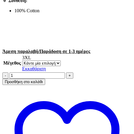
🔹
Σύνθεση:
100% Cotton
Άμεση παραλαβή/Παράδοση σε 1-3 ημέρες
3XL
Μέγεθος
Εκκαθάριση
A.A
UNDERWEAR
Προσθήκη στο καλάθι
Πιτζάμα
Plus
Φαρδιά
Τιράντα
Γυναικεία
100%
Cotton
Μπλε
Smile
ποσότητα