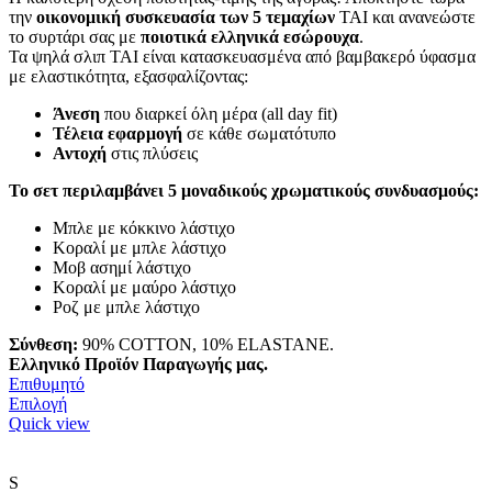
was:
τιμή
την
οικονομική συσκευασία των 5 τεμαχίων
TAI και ανανεώστε
€22.50.
είναι:
το συρτάρι σας με
ποιοτικά ελληνικά εσώρουχα
.
€22.00.
Τα ψηλά σλιπ TAI είναι κατασκευασμένα από βαμβακερό ύφασμα
με ελαστικότητα, εξασφαλίζοντας:
Άνεση
που διαρκεί όλη μέρα (all day fit)
Τέλεια εφαρμογή
σε κάθε σωματότυπο
Αντοχή
στις πλύσεις
Το σετ περιλαμβάνει 5 μοναδικούς χρωματικούς συνδυασμούς:
Μπλε με κόκκινο λάστιχο
Κοραλί με μπλε λάστιχο
Μοβ ασημί λάστιχο
Κοραλί με μαύρο λάστιχο
Ροζ με μπλε λάστιχο
Σύνθεση:
90% COTTON, 10% ELASTANE.
Ελληνικό Προϊόν Παραγωγής μας.
Επιθυμητό
Αυτό
Επιλογή
το
Quick view
προϊόν
έχει
πολλαπλές
S