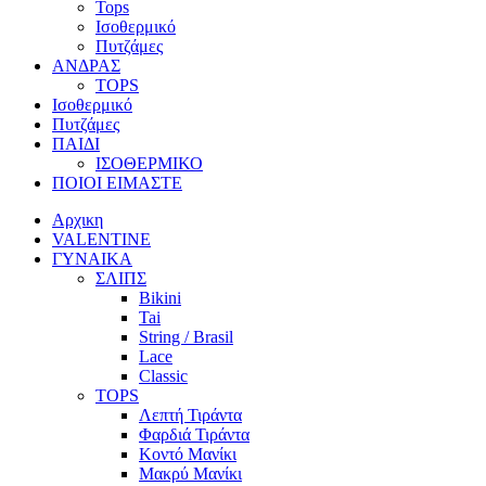
Tops
Ισοθερμικό
Πυτζάμες
ΑΝΔΡΑΣ
TOPS
Ισοθερμικό
Πυτζάμες
ΠΑΙΔΙ
ΙΣΟΘΕΡΜΙΚΟ
ΠΟΙΟΙ ΕΙΜΑΣΤΕ
Αρχικη
VALENTINE
ΓΥΝΑΙΚΑ
ΣΛΙΠΣ
Bikini
Tai
String / Brasil
Lace
Classic
TOPS
Λεπτή Τιράντα
Φαρδιά Τιράντα
Κοντό Μανίκι
Μακρύ Μανίκι