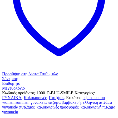
Προσθήκη στη Λίστα Επιθυμιών
Σύγκριση
Επιθυμητό
Μεγεθολόγιο
Κωδικός προϊόντος:
10001P-BLU-SMILE
Κατηγορίες:
ΓΥΝΑΙΚΑ
,
Καλοκαιρινές
,
Πυτζάμες
Ετικέτες:
pijama cotton
women summer
,
γυναικεία πιτζάμα βαμβακερή
,
ελληνική πιτζάμα
γυναικεία πυτζάμες
,
καλοκαιρινές προσφορές
,
καλοκαιρινή πιτζάμα
γυναικεία