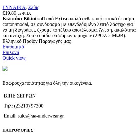
στη
ΓΥΝΑΙΚΑ
,
Σλίπς
σελίδα
€
19.80
με ΦΠΑ
του
Κιλοτάκι Bikini soft
από
Extra
απαλό ανθεκτικό φυτικό ύφασμα
προϊόντος
cotton/modal, σε συνδυασμό με επενδεδυμένο λεπτό λάστιχο για
να μη διαγράφει, έχουμε το τέλειο αποτέλεσμα. Άνεση, απαλότητα
και αντοχή. Συσκευασία τεσσάρων τεμαχίων (2ΡΟΖ 2 ΜΩΒ).
Ελληνικό Προϊόν Παραγωγής μας
Επιθυμητό
Αυτό
Επιλογή
το
Quick view
προϊόν
έχει
πολλαπλές
παραλλαγές.
Εσώρουχα ποιότητας για όλη την οικογένεια.
Οι
επιλογές
ΒΙΠΕ ΣΕΡΡΩΝ
μπορούν
να
Τηλ: (23210) 97300
επιλεγούν
στη
Email: sales@aa-underwear.gr
σελίδα
του
ΠΛΗΡΟΦΟΡΙΕΣ
προϊόντος