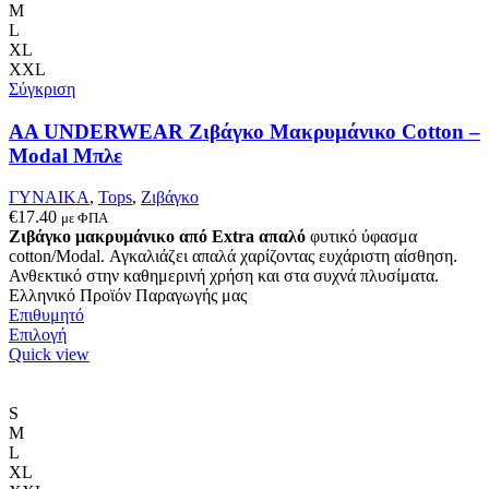
παραλλαγές.
M
Οι
L
επιλογές
XL
μπορούν
XXL
να
Σύγκριση
επιλεγούν
στη
AA UNDERWEAR Ζιβάγκο Μακρυμάνικο Cotton –
σελίδα
Modal Μπλε
του
προϊόντος
ΓΥΝΑΙΚΑ
,
Tops
,
Ζιβάγκο
€
17.40
με ΦΠΑ
Ζιβάγκο μακρυμάνικο από Extra απαλό
φυτικό ύφασμα
cotton/Modal. Αγκαλιάζει απαλά χαρίζοντας ευχάριστη αίσθηση.
Ανθεκτικό στην καθημερινή χρήση και στα συχνά πλυσίματα.
Ελληνικό Προϊόν Παραγωγής μας
Επιθυμητό
Αυτό
Επιλογή
το
Quick view
προϊόν
έχει
πολλαπλές
S
παραλλαγές.
M
Οι
L
επιλογές
XL