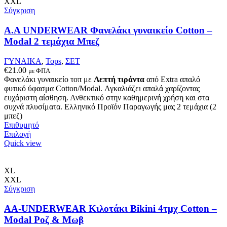
μπορούν
XXL
να
Σύγκριση
επιλεγούν
στη
Α.A UNDERWEAR Φανελάκι γυναικείο Cotton –
σελίδα
Modal 2 τεμάχια Μπεζ
του
προϊόντος
ΓΥΝΑΙΚΑ
,
Tops
,
ΣΕΤ
€
21.00
με ΦΠΑ
Φανελάκι γυναικείο τοπ με
Λεπτή τιράντα
από Extra απαλό
φυτικό ύφασμα Cotton/Modal. Αγκαλιάζει απαλά χαρίζοντας
ευχάριστη αίσθηση. Ανθεκτικό στην καθημερινή χρήση και στα
συχνά πλυσίματα. Ελληνικό Προϊόν Παραγωγής μας 2 τεμάχια (2
μπεζ)
Επιθυμητό
Αυτό
Επιλογή
το
Quick view
προϊόν
έχει
πολλαπλές
XL
παραλλαγές.
XXL
Οι
Σύγκριση
επιλογές
μπορούν
AA-UNDERWEAR Κιλοτάκι Bikini 4τμχ Cotton –
να
Modal Ροζ & Μωβ
επιλεγούν