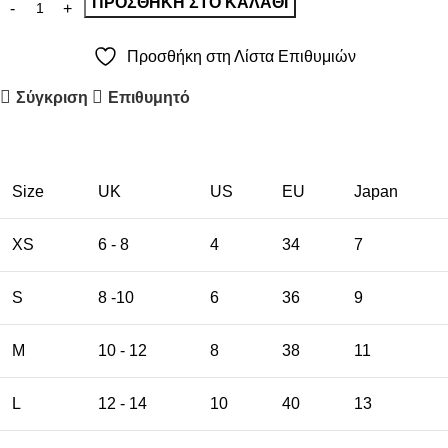
ΠΡΟΣΘΉΚΗ ΣΤΟ ΚΑΛΆΘΙ
Προσθήκη στη Λίστα Επιθυμιών
Σύγκριση
Επιθυμητό
Size
UK
US
EU
Japan
XS
6 - 8
4
34
7
S
8 -10
6
36
9
M
10 - 12
8
38
11
L
12 - 14
10
40
13