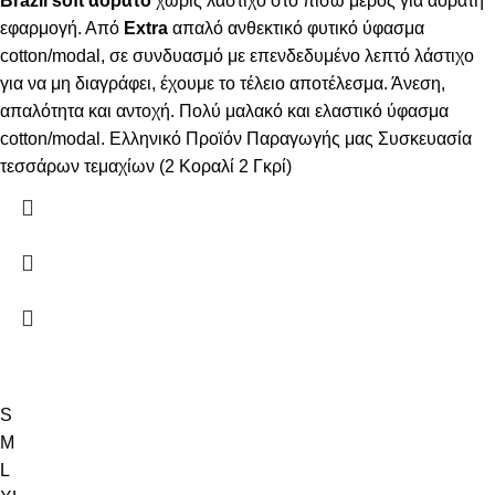
Brazil soft αόρατο
χωρίς λάστιχο στο πίσω μέρος για αόρατη
εφαρμογή. Από
Extra
απαλό ανθεκτικό φυτικό ύφασμα
cotton/modal, σε συνδυασμό με επενδεδυμένο λεπτό λάστιχο
για να μη διαγράφει, έχουμε το τέλειο αποτέλεσμα. Άνεση,
απαλότητα και αντοχή. Πολύ μαλακό και ελαστικό ύφασμα
cotton/modal. Ελληνικό Προϊόν Παραγωγής μας Συσκευασία
τεσσάρων τεμαχίων (2 Κοραλί 2 Γκρί)
S
M
L