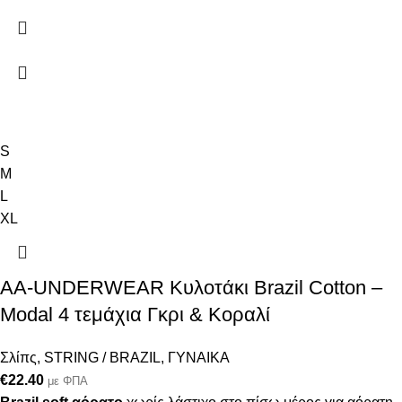
S
M
L
XL
AA-UNDERWEAR Κυλοτάκι Brazil Cotton –
Modal 4 τεμάχια Γκρι & Κοραλί
Σλίπς
,
STRING / BRAZIL
,
ΓΥΝΑΙΚΑ
€
22.40
με ΦΠΑ