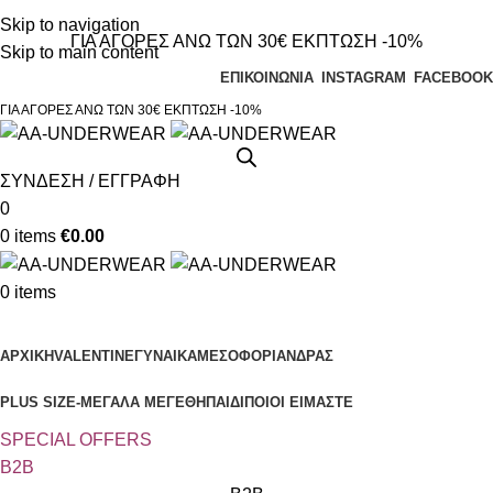
Τηλεφωνικές παραγγελίες 23210 97300
Skip to navigation
ΓΙΑ ΑΓΟΡΕΣ ΑΝΩ ΤΩΝ 30€ ΕΚΠΤΩΣΗ -10%
Skip to main content
ΕΠΙΚΟΙΝΩΝΙΑ
INSTAGRAM
FACEBOOK
ΓΙΑ ΑΓΟΡΕΣ ΑΝΩ ΤΩΝ 30€ ΕΚΠΤΩΣΗ -10%
ΣΥΝΔΕΣΗ / ΕΓΓΡΑΦΗ
0
0
items
€
0.00
0
items
Κατηγορίες
ΑΡΧΙΚΗ
VALENTINE
ΓΥΝΑΙΚΑ
ΜΕΣΟΦΟΡΙ
ΑΝΔΡΑΣ
PLUS SIZE
-ΜΕΓΑΛΑ ΜΕΓΕΘΗ
ΠΑΙΔΙ
ΠΟΙΟΙ ΕΙΜΑΣΤΕ
SPECIAL OFFER
S
B2B