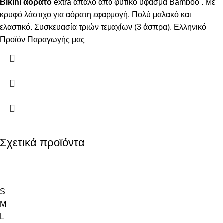
Bikini
αόρατο
extra απαλό από φυτικό ύφασμα Bamboo . Με
κρυφό λάστιχο για αόρατη εφαρμογή. Πολύ μαλακό και
ελαστικό. Συσκευασία τριών τεμαχίων (3 άσπρα). Ελληνικό
Προϊόν Παραγωγής μας
Σχετικά προϊόντα
S
M
L