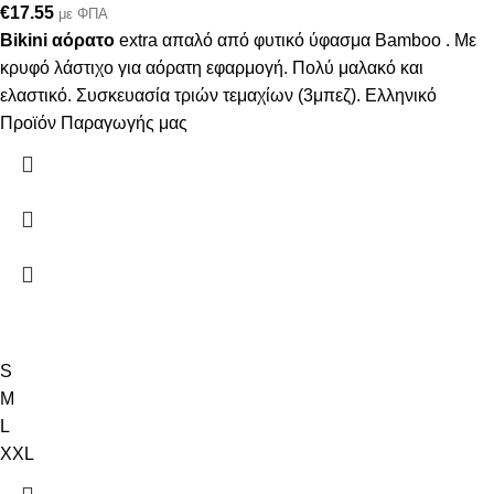
€
17.55
με ΦΠΑ
Bikini
αόρατο
extra απαλό από φυτικό ύφασμα Bamboo . Με
κρυφό λάστιχο για αόρατη εφαρμογή. Πολύ μαλακό και
ελαστικό. Συσκευασία τριών τεμαχίων (3μπεζ). Ελληνικό
Προϊόν Παραγωγής μας
S
M
L
XXL