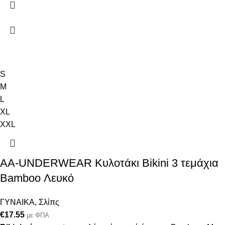
S
M
L
XL
XXL
AA-UNDERWEAR Κυλοτάκι Bikini 3 τεμάχια
Bamboo Λευκό
ΓΥΝΑΙΚΑ
,
Σλίπς
€
17.55
με ΦΠΑ