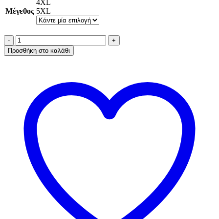
4XL
Μέγεθος
5XL
A.A
UNDERWEAR
Προσθήκη στο καλάθι
Φανελάκι
Plus
Φαρδιά
Τιράντα
Με
Μοτίφ
Cotton
Mαύρο
ποσότητα