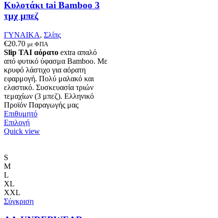
Κυλοτάκι tai Bamboo 3
τμχ μπεζ
ΓΥΝΑΙΚΑ
,
Σλίπς
€
20.70
με ΦΠΑ
Slip TAI
αόρατο
extra απαλό
από φυτικό ύφασμα Bamboo. Με
κρυφό λάστιχο για αόρατη
εφαρμογή. Πολύ μαλακό και
ελαστικό. Συσκευασία τριών
τεμαχίων (3 μπεζ). Ελληνικό
Προϊόν Παραγωγής μας
Επιθυμητό
Αυτό
Επιλογή
το
Quick view
προϊόν
έχει
πολλαπλές
S
παραλλαγές.
M
Οι
L
επιλογές
XL
μπορούν
XXL
να
Σύγκριση
επιλεγούν