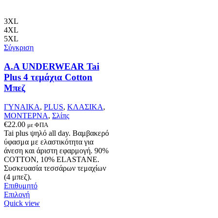
επιλεγούν
στη
σελίδα
3XL
του
4XL
προϊόντος
5XL
Σύγκριση
Α.A UNDERWEAR Tai
Plus 4 τεμάχια Cotton
Μπεζ
ΓΥΝΑΙΚΑ
,
PLUS
,
ΚΛΑΣΙΚΑ
,
ΜΟΝΤΕΡΝΑ
,
Σλίπς
€
22.00
με ΦΠΑ
Tai plus ψηλό all day. Βαμβακερό
ύφασμα με ελαστικότητα για
άνεση και άριστη εφαρμογή. 90%
COTTON, 10% ELASTANΕ.
Συσκευασία τεσσάρων τεμαχίων
(4 μπεζ).
Επιθυμητό
Αυτό
Επιλογή
το
Quick view
προϊόν