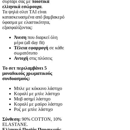
συρτάρι σας με
ποιοτικά
ελληνικά εσώρουχα
.
Τα ψηλά σλιπ TAI είναι
κατασκευασμένα από βαμβακερό
ύφασμα με ελαστικότητα,
εξασφαλίζοντας:
Άνεση
που διαρκεί όλη
μέρα (all day fit)
Τέλεια εφαρμογή
σε κάθε
σωματότυπο
Αντοχή
στις πλύσεις
Το σετ περιλαμβάνει 5
μοναδικούς χρωματικούς
συνδυασμούς:
Μπλε με κόκκινο λάστιχο
Κοραλί με μπλε λάστιχο
Μοβ ασημί λάστιχο
Κοραλί με μαύρο λάστιχο
Ροζ με μπλε λάστιχο
Σύνθεση:
90% COTTON, 10%
ELASTANE.
Ελληνικό Προϊόν Παραγωγής