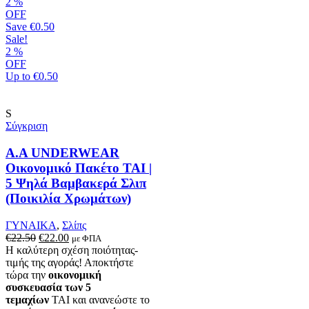
έχει
2
%
πολλαπλές
OFF
παραλλαγές.
Save
€0.50
Οι
Sale!
επιλογές
2
%
μπορούν
OFF
να
Up to
€0.50
επιλεγούν
στη
σελίδα
S
του
Σύγκριση
προϊόντος
A.A UNDERWEAR
Οικονομικό Πακέτο TAI |
5 Ψηλά Βαμβακερά Σλιπ
(Ποικιλία Χρωμάτων)
ΓΥΝΑΙΚΑ
,
Σλίπς
Original
Η
€
22.50
€
22.00
με ΦΠΑ
price
τρέχουσα
Η καλύτερη σχέση ποιότητας-
was:
τιμή
τιμής της αγοράς! Αποκτήστε
€22.50.
είναι:
τώρα την
οικονομική
€22.00.
συσκευασία των 5
τεμαχίων
TAI και ανανεώστε το