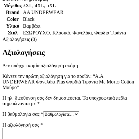
Μέγεθος
3XL
,
4XL
,
5XL
Brand
AA UNDERWEAR
Color
Black
Υλικό
Βαμβάκι
Στυλ
ΕΣΩΡΟΥΧΟ
,
Κλασικό
,
Φανελάκι
,
Φαρδιά Τιράντα
Αξιολογήσεις (0)
Αξιολογήσεις
Δεν υπάρχει καμία αξιολόγηση ακόμη.
Κάνετε την πρώτη αξιολόγηση για το προϊόν: “A.A
UNDERWEAR Φανελάκι Plus Φαρδιά Τιράντα Με Μοτίφ Cotton
Mαύρο”
Η ηλ. διεύθυνση σας δεν δημοσιεύεται.
Τα υποχρεωτικά πεδία
σημειώνονται με
*
Η βαθμολογία σας
*
Η αξιολόγησή σας
*