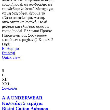
cotton/modal, σε συνδυασμό με
επενδεδυμένο λεπτό λάστιχο για
να μη διαγράφει, έχουμε το
τέλειο αποτέλεσμα. Άνεση,
απαλότητα και αντοχή. Πολύ
μαλακό και ελαστικό ύφασμα
cotton/modal. Ελληνικό Προϊόν
Παραγωγής μας Συσκευασία
τεσσάρων τεμαχίων (2 Κοραλί 2
Γκρί)
Επιθυμητό
Αυτό
Επιλογή
το
Quick view
προϊόν
έχει
πολλαπλές
S
παραλλαγές.
L
Οι
XL
επιλογές
XXL
μπορούν
Σύγκριση
να
επιλεγούν
A.A UNDERWEAR
στη
Κυλοτάκι 5 τεμάχια
σελίδα
Bikini Cotton Διάφορα