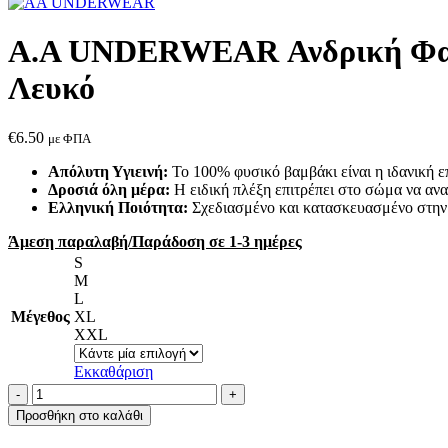
Α.A UNDERWEAR Ανδρική Φανέ
Λευκό
€
6.50
με ΦΠΑ
Απόλυτη Υγιεινή:
Το 100% φυσικό βαμβάκι είναι η ιδανική ε
Δροσιά όλη μέρα:
Η ειδική πλέξη επιτρέπει στο σώμα να ανα
Ελληνική Ποιότητα:
Σχεδιασμένο και κατασκευασμένο στην 
Άμεση παραλαβή/Παράδοση σε 1-3 ημέρες
S
M
L
Μέγεθος
XL
XXL
Εκκαθάριση
Α.A
UNDERWEAR
Προσθήκη στο καλάθι
Ανδρική
Φανέλα