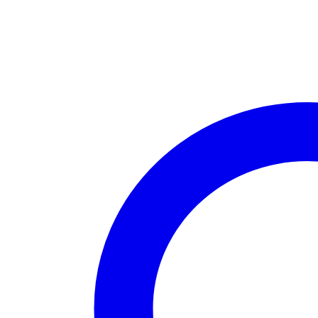
Τιράντα
από
100%
Αγνό
Βαμβάκι
–
Φιλική
στο
Δέρμα
Λευκό
ποσότητα