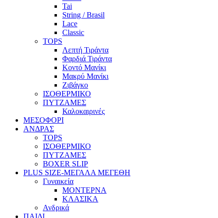
Tai
String / Brasil
Lace
Classic
TOPS
Λεπτή Τιράντα
Φαρδιά Τιράντα
Κοντό Μανίκι
Μακρύ Μανίκι
Ζιβάγκο
ΙΣΟΘΕΡΜΙΚΟ
ΠΥΤΖΑΜΕΣ
Καλοκαιρινές
ΜΕΣΟΦΟΡΙ
ΑΝΔΡΑΣ
TOPS
ΙΣΟΘΕΡΜΙΚΟ
ΠΥΤΖΑΜΕΣ
BOXER SLIP
PLUS SIZE
-ΜΕΓΑΛΑ ΜΕΓΕΘΗ
Γυναικεία
ΜΟΝΤΕΡΝΑ
ΚΛΑΣΙΚΑ
Ανδρικά
ΠΑΙΔΙ