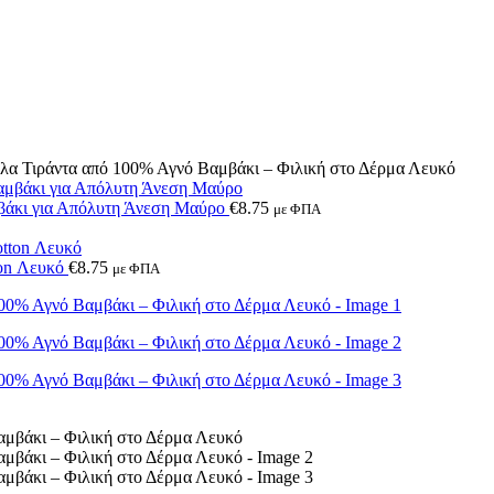
Τιράντα από 100% Αγνό Βαμβάκι – Φιλική στο Δέρμα Λευκό
άκι για Απόλυτη Άνεση Μαύρο
€
8.75
με ΦΠΑ
on Λευκό
€
8.75
με ΦΠΑ