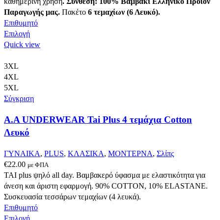
καθημερινή χρήση
.
Σύνθεση: 100% Βαμβάκι
Ελληνικό Προϊόν
Παραγωγής μας.
Πακέτο
6 τεμαχίων (6 Λευκό).
Επιθυμητό
Αυτό
Επιλογή
το
Quick view
προϊόν
έχει
3XL
πολλαπλές
4XL
παραλλαγές.
5XL
Οι
Σύγκριση
επιλογές
A.A UNDERWEAR Tai Plus 4 τεμάχια Cotton
μπορούν
να
Λευκό
επιλεγούν
στη
ΓΥΝΑΙΚΑ
,
PLUS
,
ΚΛΑΣΙΚΑ
,
ΜΟΝΤΕΡΝΑ
,
Σλίπς
σελίδα
€
22.00
με ΦΠΑ
του
ΤΑΙ plus ψηλό all day. Βαμβακερό ύφασμα με ελαστικότητα για
προϊόντος
άνεση και άριστη εφαρμογή. 90% COTTON, 10% ELASTANΕ.
Συσκευασία τεσσάρων τεμαχίων (4 λευκά).
Επιθυμητό
Αυτό
Επιλογή