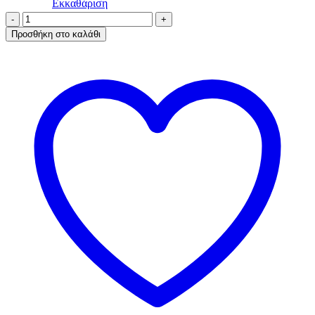
Εκκαθάριση
A.A
UNDERWEAR
Προσθήκη στο καλάθι
Brazil
3
τμχ
Cotton
-
Modal
Μπλε
σκούρο,
Μπορντό
&
Γκρι
ποσότητα