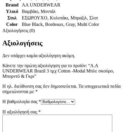
Brand
AA UNDERWEAR
Υλικό
Βαμβάκι
,
Μοντάλ
Στυλ
ΕΣΩΡΟΥΧΟ
,
Κυλοτάκι
,
Μπραζιλ
,
Σλιπ
Color
Blue Black
,
Bordeaux
,
Gray
,
Multi Color
Αξιολογήσεις (0)
Αξιολογήσεις
Δεν υπάρχει καμία αξιολόγηση ακόμη.
Κάνετε την πρώτη αξιολόγηση για το προϊόν: “A.A
UNDERWEAR Brazil 3 τμχ Cotton -Modal Μπλε σκούρο,
Μπορντό & Γκρι”
Η ηλ. διεύθυνση σας δεν δημοσιεύεται.
Τα υποχρεωτικά πεδία
σημειώνονται με
*
Η βαθμολογία σας
*
Η αξιολόγησή σας
*