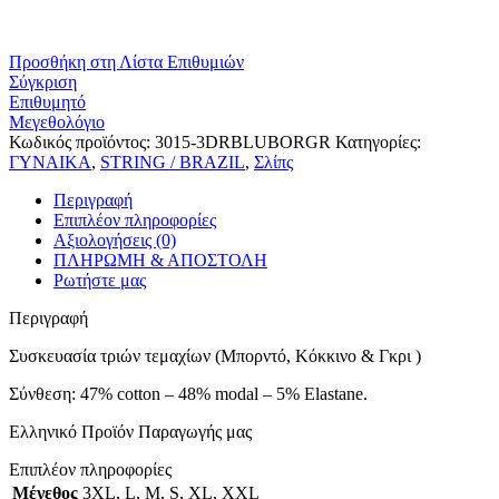
Προσθήκη στη Λίστα Επιθυμιών
Σύγκριση
Επιθυμητό
Μεγεθολόγιο
Κωδικός προϊόντος:
3015-3DRBLUBORGR
Κατηγορίες:
ΓΥΝΑΙΚΑ
,
STRING / BRAZIL
,
Σλίπς
Περιγραφή
Επιπλέον πληροφορίες
Αξιολογήσεις (0)
ΠΛΗΡΩΜΗ & ΑΠΟΣΤΟΛΗ
Ρωτήστε μας
Περιγραφή
Συσκευασία τριών τεμαχίων (Μπορντό, Κόκκινο & Γκρι )
Σύνθεση: 47% cotton – 48% modal – 5% Elastane.
Ελληνικό Προϊόν Παραγωγής μας
Επιπλέον πληροφορίες
Μέγεθος
3XL
,
L
,
M
,
S
,
XL
,
XXL