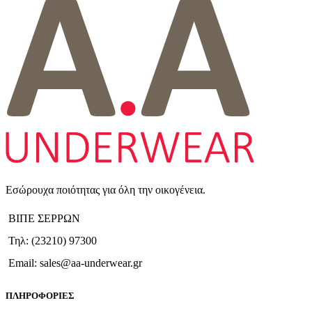
έχει
πολλαπλές
παραλλαγές.
Οι
επιλογές
μπορούν
να
επιλεγούν
στη
σελίδα
του
προϊόντος
Εσώρουχα ποιότητας για όλη την οικογένεια.
ΒΙΠΕ ΣΕΡΡΩΝ
Τηλ: (23210) 97300
Email: sales@aa-underwear.gr
ΠΛΗΡΟΦΟΡΙΕΣ