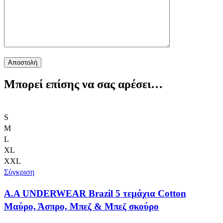
Μπορεί επίσης να σας αρέσει…
S
M
L
XL
XXL
Σύγκριση
Α.A UNDERWEAR Brazil 5 τεμάχια Cotton
Μαύρο, Άσπρο, Μπεζ & Μπεζ σκούρο