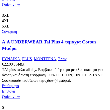
το
Quick view
προϊόν
έχει
3XL
πολλαπλές
4XL
παραλλαγές.
5XL
Οι
Σύγκριση
επιλογές
A.A UNDERWEAR Tai Plus 4 τεμάχια Cotton
μπορούν
να
Μαύρα
επιλεγούν
στη
ΓΥΝΑΙΚΑ
,
PLUS
,
ΜΟΝΤΕΡΝΑ
,
Σλίπς
σελίδα
€
22.00
με ΦΠΑ
του
ΤΑΙ plus ψηλό all day. Βαμβακερό ύφασμα με ελαστικότητα για
προϊόντος
άνεση και άριστη εφαρμογή. 90% COTTON, 10% ELASTANΕ.
Συσκευασία τεσσάρων τεμαχίων (4 μαύρα).
Επιθυμητό
Αυτό
Επιλογή
το
Quick view
προϊόν
έχει
S