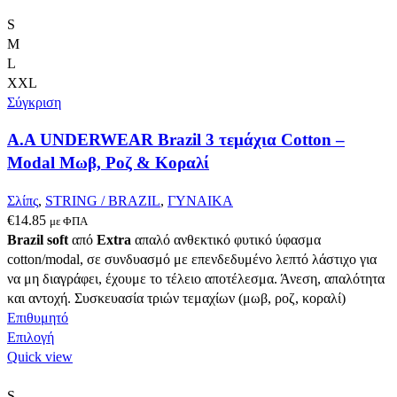
προϊόν
έχει
S
πολλαπλές
M
παραλλαγές.
L
Οι
XXL
επιλογές
Σύγκριση
μπορούν
A.A UNDERWEAR Brazil 3 τεμάχια Cotton –
να
επιλεγούν
Modal Μωβ, Ροζ & Κοραλί
στη
σελίδα
Σλίπς
,
STRING / BRAZIL
,
ΓΥΝΑΙΚΑ
του
€
14.85
με ΦΠΑ
προϊόντος
Brazil soft
από
Extra
απαλό ανθεκτικό φυτικό ύφασμα
cotton/modal, σε συνδυασμό με επενδεδυμένο λεπτό λάστιχο για
να μη διαγράφει, έχουμε το τέλειο αποτέλεσμα. Άνεση, απαλότητα
και αντοχή. Συσκευασία τριών τεμαχίων (μωβ, ροζ, κοραλί)
Επιθυμητό
Αυτό
Επιλογή
το
Quick view
προϊόν
έχει
S