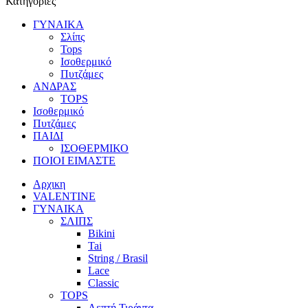
Κατηγορίες
ΓΥΝΑΙΚΑ
Σλίπς
Tops
Ισοθερμικό
Πυτζάμες
ΑΝΔΡΑΣ
TOPS
Ισοθερμικό
Πυτζάμες
ΠΑΙΔΙ
ΙΣΟΘΕΡΜΙΚΟ
ΠΟΙΟΙ ΕΙΜΑΣΤΕ
Αρχικη
VALENTINE
ΓΥΝΑΙΚΑ
ΣΛΙΠΣ
Bikini
Tai
String / Brasil
Lace
Classic
TOPS
Λεπτή Τιράντα