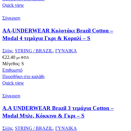
του
Quick view
προϊόντος
Σύγκριση
AA-UNDERWEAR Κυλοτάκι Brazil Cotton –
Modal 4 τεμάχια Γκρι & Κοραλί – S
Σλίπς
,
STRING / BRAZIL
,
ΓΥΝΑΙΚΑ
€
22.40
με ΦΠΑ
Μέγεθος: S
Επιθυμητό
Προσθήκη στο καλάθι
Quick view
Σύγκριση
A.A UNDERWEAR Brazil 3 τεμάχια Cotton –
Modal Μπλε, Κόκκινο & Γκρι – S
Σλίπς
,
STRING / BRAZIL
,
ΓΥΝΑΙΚΑ