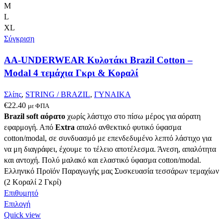
πολλαπλές
M
παραλλαγές.
L
Οι
XL
επιλογές
Σύγκριση
μπορούν
AA-UNDERWEAR Κυλοτάκι Brazil Cotton –
να
επιλεγούν
Modal 4 τεμάχια Γκρι & Κοραλί
στη
σελίδα
Σλίπς
,
STRING / BRAZIL
,
ΓΥΝΑΙΚΑ
του
€
22.40
με ΦΠΑ
προϊόντος
Brazil soft αόρατο
χωρίς λάστιχο στο πίσω μέρος για αόρατη
εφαρμογή. Από
Extra
απαλό ανθεκτικό φυτικό ύφασμα
cotton/modal, σε συνδυασμό με επενδεδυμένο λεπτό λάστιχο για
να μη διαγράφει, έχουμε το τέλειο αποτέλεσμα. Άνεση, απαλότητα
και αντοχή. Πολύ μαλακό και ελαστικό ύφασμα cotton/modal.
Ελληνικό Προϊόν Παραγωγής μας Συσκευασία τεσσάρων τεμαχίων
(2 Κοραλί 2 Γκρί)
Επιθυμητό
Αυτό
Επιλογή
το
Quick view