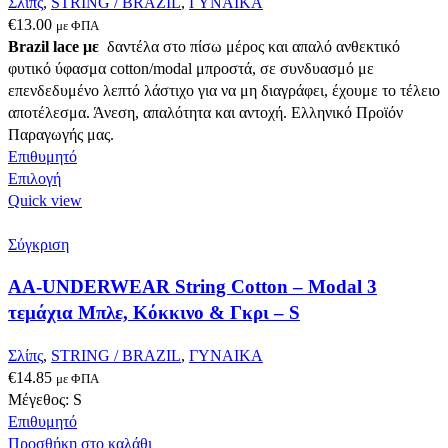
Σλίπς
,
STRING / BRAZIL
,
ΓΥΝΑΙΚΑ
προϊόντος
€
13.00
με ΦΠΑ
Brazil lace με
δαντέλα στο πίσω μέρος και απαλό ανθεκτικό
φυτικό ύφασμα cotton/modal μπροστά, σε συνδυασμό με
επενδεδυμένο λεπτό λάστιχο για να μη διαγράφει, έχουμε το τέλειο
αποτέλεσμα. Άνεση, απαλότητα και αντοχή. Ελληνικό Προϊόν
Παραγωγής μας.
Επιθυμητό
Αυτό
Επιλογή
το
Quick view
προϊόν
έχει
Σύγκριση
πολλαπλές
AA-UNDERWEAR String Cotton – Modal 3
παραλλαγές.
Οι
τεμάχια Μπλε, Κόκκινο & Γκρι – S
επιλογές
μπορούν
Σλίπς
,
STRING / BRAZIL
,
ΓΥΝΑΙΚΑ
να
€
14.85
με ΦΠΑ
επιλεγούν
Μέγεθος: S
στη
Επιθυμητό
σελίδα
Προσθήκη στο καλάθι