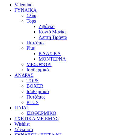
Valentine
ΓΥΝΑΙΚΑ
Σλίπς
Tops
Ζιβάγκο
Κοντό Μανίκι
Λεπτή Τιράντα
Πυτζάμες
Plus
ΚΛΑΣΙΚΑ
ΜΟΝΤΕΡΝΑ
ΜΕΣΟΦΟΡΙ
Ισοθερμικό
ΑΝΔΡΑΣ
TOPS
BOXER
Ισοθερμικό
Πυτζάμες
PLUS
ΠΑΙΔΙ
ΙΣΟΘΕΡΜΙΚΟ
ΣΧΕΤΙΚΑ ΜΕ ΕΜΑΣ
Wishlist
Σύγκριση
ΣΥΝΔΕΣΗ / ΕΓΓΡΑΦΗ