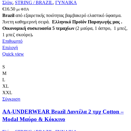
Σλίπς
,
STRING / BRAZIL
,
ΓΥΝΑΙΚΑ
€
16.50
με ΦΠΑ
Brazil
από εξαιρετικής ποιότητας βαμβακερό ελαστικό ύφασμα.
Άνετη καθημερινή σειρά.
Ελληνικό Προϊόν Παραγωγής μας .
Οικονομική συσκευασία 5 τεμαχίων
(2 μαύρα, 1 άσπρο, 1 μπεζ,
1 μπεζ σκούρο)
.
Επιθυμητό
Αυτό
Επιλογή
το
Quick view
προϊόν
έχει
S
πολλαπλές
M
παραλλαγές.
L
Οι
XL
επιλογές
XXL
μπορούν
Σύγκριση
να
AA-UNDERWEAR Brazil Δαντέλα 2 τμχ Cotton –
επιλεγούν
στη
Modal Μαύρο & Κόκκινο
σελίδα
του