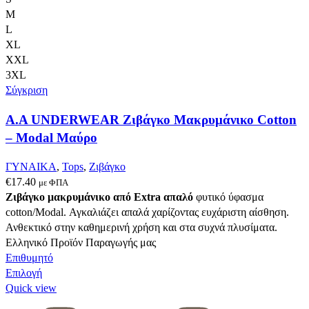
πολλαπλές
M
παραλλαγές.
L
Οι
XL
επιλογές
XXL
μπορούν
3XL
να
Σύγκριση
επιλεγούν
Α.A UNDERWEAR Ζιβάγκο Μακρυμάνικο Cotton
στη
σελίδα
– Modal Μαύρο
του
προϊόντος
ΓΥΝΑΙΚΑ
,
Tops
,
Ζιβάγκο
€
17.40
με ΦΠΑ
Ζιβάγκο μακρυμάνικο από Extra απαλό
φυτικό ύφασμα
cotton/Modal. Αγκαλιάζει απαλά χαρίζοντας ευχάριστη αίσθηση.
Ανθεκτικό στην καθημερινή χρήση και στα συχνά πλυσίματα.
Ελληνικό Προϊόν Παραγωγής μας
Επιθυμητό
Αυτό
Επιλογή
το
Quick view
προϊόν