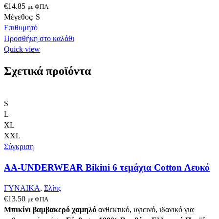
€
14.85
με ΦΠΑ
Μέγεθος: S
Επιθυμητό
Προσθήκη στο καλάθι
Quick view
Σχετικά προϊόντα
S
L
XL
XXL
Σύγκριση
AA-UNDERWEAR Bikini 6 τεμάχια Cotton Λευκό
ΓΥΝΑΙΚΑ
,
Σλίπς
€
13.50
με ΦΠΑ
Μπικίνι βαμβακερό χαμηλό
ανθεκτικό, υγιεινό, ιδανικό για