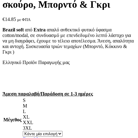
σκούρο, Μπορντό & Γκρι
€
14.85
με ΦΠΑ
Brazil soft
από
Extra
απαλό ανθεκτικό φυτικό ύφασμα
cotton/modal, σε συνδυασμό με επενδεδυμένο λεπτό λάστιχο για
να μη διαγράφει, έχουμε το τέλειο αποτέλεσμα. Άνεση, απαλότητα
και αντοχή. Συσκευασία τριών τεμαχίων (Μπορντό, Κόκκινο &
Γκρι )
Ελληνικό Προϊόν Παραγωγής μας
Άμεση παραλαβή/Παράδοση σε 1-3 ημέρες
S
M
L
XL
Μέγεθος
XXL
3XL