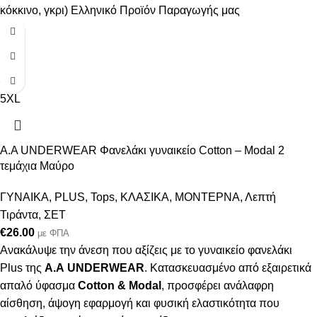
κόκκινο, γκρι) Ελληνικό Προϊόν Παραγωγής μας
3XL
4XL
5XL
Α.A UNDERWEAR Φανελάκι γυναικείο Cotton – Modal 2
τεμάχια Μαύρο
ΓΥΝΑΙΚΑ
,
PLUS
,
Tops
,
ΚΛΑΣΙΚΑ
,
ΜΟΝΤΕΡΝΑ
,
Λεπτή
Τιράντα
,
ΣΕΤ
€
26.00
με ΦΠΑ
Ανακάλυψε την άνεση που αξίζεις με το γυναικείο φανελάκι
Plus της
Α.Α UNDERWEAR
. Κατασκευασμένο από εξαιρετικά
απαλό ύφασμα
Cotton & Modal
, προσφέρει ανάλαφρη
αίσθηση, άψογη εφαρμογή και φυσική ελαστικότητα που