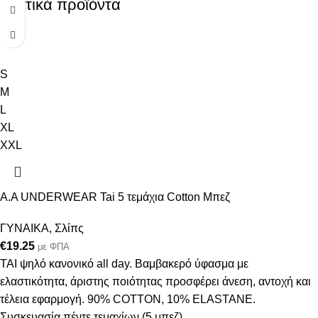
Σχετικά προϊόντα
S
M
L
XL
XXL
A.A UNDERWEAR Tai 5 τεμάχια Cotton Μπεζ
ΓΥΝΑΙΚΑ
,
Σλίπς
€
19.25
με ΦΠΑ
ΤΑΙ ψηλό κανονικό all day. Βαμβακερό ύφασμα με
ελαστικότητα, άριστης ποιότητας προσφέρει άνεση, αντοχή και
τέλεια εφαρμογή. 90% COTTON, 10% ELASTANE.
Συσκευασία πέντε τεμαχίων (5 μπεζ)