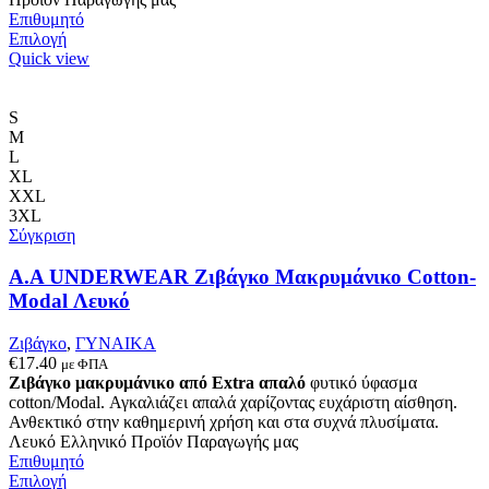
Επιθυμητό
Αυτό
Επιλογή
το
Quick view
προϊόν
έχει
πολλαπλές
S
παραλλαγές.
M
Οι
L
επιλογές
XL
μπορούν
XXL
να
3XL
επιλεγούν
Σύγκριση
στη
σελίδα
Α.A UNDERWEAR Ζιβάγκο Μακρυμάνικο Cotton-
του
Modal Λευκό
προϊόντος
Ζιβάγκο
,
ΓΥΝΑΙΚΑ
€
17.40
με ΦΠΑ
Ζιβάγκο μακρυμάνικο από Extra απαλό
φυτικό ύφασμα
cotton/Modal. Αγκαλιάζει απαλά χαρίζοντας ευχάριστη αίσθηση.
Ανθεκτικό στην καθημερινή χρήση και στα συχνά πλυσίματα.
Λευκό Ελληνικό Προϊόν Παραγωγής μας
Επιθυμητό
Αυτό
Επιλογή