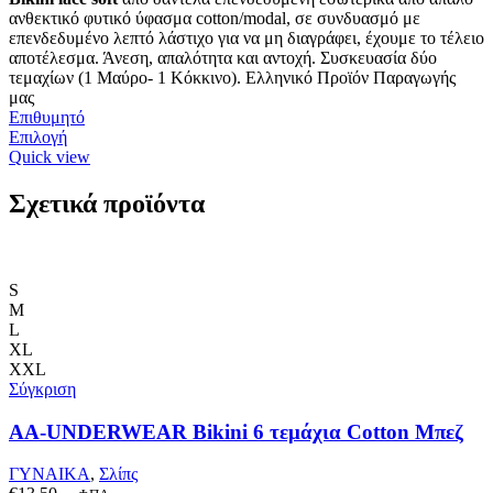
ανθεκτικό φυτικό ύφασμα cotton/modal, σε συνδυασμό με
επενδεδυμένο λεπτό λάστιχο για να μη διαγράφει, έχουμε το τέλειο
αποτέλεσμα. Άνεση, απαλότητα και αντοχή. Συσκευασία δύο
τεμαχίων (1 Μαύρο- 1 Κόκκινο). Ελληνικό Προϊόν Παραγωγής
μας
Επιθυμητό
Αυτό
Επιλογή
το
Quick view
προϊόν
έχει
Σχετικά προϊόντα
πολλαπλές
παραλλαγές.
Οι
επιλογές
S
μπορούν
M
να
L
επιλεγούν
XL
στη
XXL
σελίδα
Σύγκριση
του
προϊόντος
AA-UNDERWEAR Bikini 6 τεμάχια Cotton Μπεζ
ΓΥΝΑΙΚΑ
,
Σλίπς