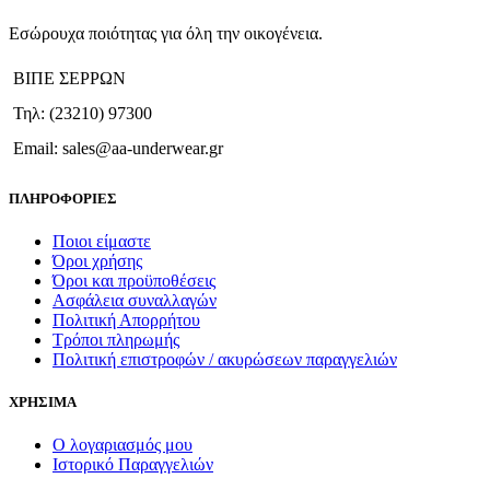
πολλαπλές
παραλλαγές.
Εσώρουχα ποιότητας για όλη την οικογένεια.
Οι
επιλογές
ΒΙΠΕ ΣΕΡΡΩΝ
μπορούν
να
Τηλ: (23210) 97300
επιλεγούν
στη
Email: sales@aa-underwear.gr
σελίδα
του
ΠΛΗΡΟΦΟΡΙΕΣ
προϊόντος
Ποιοι είμαστε
Όροι χρήσης
Όροι και προϋποθέσεις
Ασφάλεια συναλλαγών
Πολιτική Απορρήτου
Τρόποι πληρωμής
Πολιτική επιστροφών / ακυρώσεων παραγγελιών
ΧΡΗΣΙΜΑ
Ο λογαριασμός μου
Ιστορικό Παραγγελιών