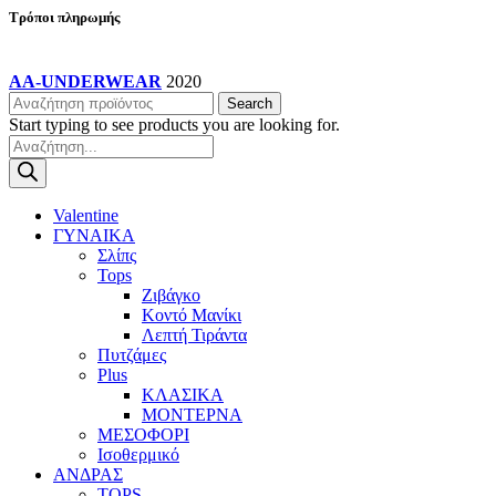
Τρόποι πληρωμής
AA-UNDERWEAR
2020
Search
Start typing to see products you are looking for.
Products
search
Valentine
ΓΥΝΑΙΚΑ
Σλίπς
Tops
Ζιβάγκο
Κοντό Μανίκι
Λεπτή Τιράντα
Πυτζάμες
Plus
ΚΛΑΣΙΚΑ
ΜΟΝΤΕΡΝΑ
ΜΕΣΟΦΟΡΙ
Ισοθερμικό
ΑΝΔΡΑΣ
TOPS