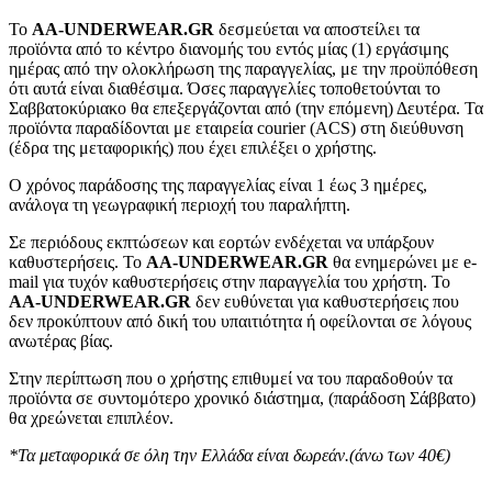
To
AA-UNDERWEAR.GR
δεσμεύεται να αποστείλει τα
προϊόντα από το κέντρο διανομής του εντός μίας (1) εργάσιμης
ημέρας από την ολοκλήρωση της παραγγελίας, με την προϋπόθεση
ότι αυτά είναι διαθέσιμα. Όσες παραγγελίες τοποθετούνται το
Σαββατοκύριακο θα επεξεργάζονται από (την επόμενη) Δευτέρα. Τα
προϊόντα παραδίδονται με εταιρεία courier (ACS) στη διεύθυνση
(έδρα της μεταφορικής) που έχει επιλέξει ο χρήστης.
Ο χρόνος παράδοσης της παραγγελίας είναι 1 έως 3 ημέρες,
ανάλογα τη γεωγραφική περιοχή του παραλήπτη.
Σε περιόδους εκπτώσεων και εορτών ενδέχεται να υπάρξουν
καθυστερήσεις. Το
AA-UNDERWEAR.GR
θα ενημερώνει με e-
mail για τυχόν καθυστερήσεις στην παραγγελία του χρήστη. Το
AA-UNDERWEAR.GR
δεν ευθύνεται για καθυστερήσεις που
δεν προκύπτουν από δική του υπαιτιότητα ή οφείλονται σε λόγους
ανωτέρας βίας.
Στην περίπτωση που ο χρήστης επιθυμεί να του παραδοθούν τα
προϊόντα σε συντομότερο χρονικό διάστημα, (παράδοση Σάββατο)
θα χρεώνεται επιπλέον.
*Τα μεταφορικά σε όλη την Ελλάδα είναι δωρεάν.(άνω των 40€)