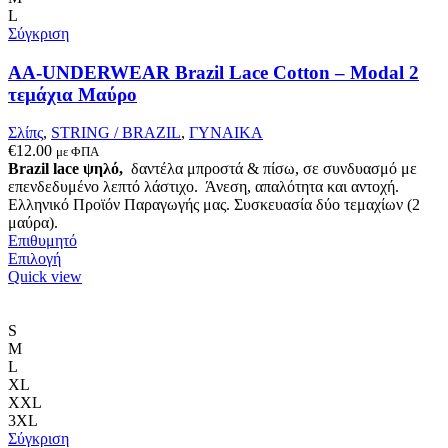
L
Σύγκριση
AA-UNDERWEAR Brazil Lace Cotton – Modal 2
τεμάχια Μαύρο
Σλίπς
,
STRING / BRAZIL
,
ΓΥΝΑΙΚΑ
€
12.00
με ΦΠΑ
Brazil lace ψηλό,
δαντέλα μπροστά & πίσω, σε συνδυασμό με
επενδεδυμένο λεπτό λάστιχο. Άνεση, απαλότητα και αντοχή.
Ελληνικό Προϊόν Παραγωγής μας. Συσκευασία δύο τεμαχίων (2
μαύρα).
Επιθυμητό
Αυτό
Επιλογή
το
Quick view
προϊόν
έχει
πολλαπλές
S
παραλλαγές.
M
Οι
L
επιλογές
XL
μπορούν
XXL
να
3XL
επιλεγούν
Σύγκριση