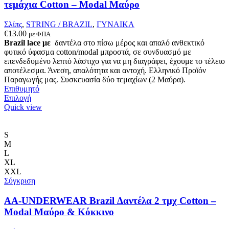
σελίδα
τεμάχια Cotton – Modal Μαύρο
του
προϊόντος
Σλίπς
,
STRING / BRAZIL
,
ΓΥΝΑΙΚΑ
€
13.00
με ΦΠΑ
Brazil lace με
δαντέλα στο πίσω μέρος και απαλό ανθεκτικό
φυτικό ύφασμα cotton/modal μπροστά, σε συνδυασμό με
επενδεδυμένο λεπτό λάστιχο για να μη διαγράφει, έχουμε το τέλειο
αποτέλεσμα. Άνεση, απαλότητα και αντοχή. Ελληνικό Προϊόν
Παραγωγής μας. Συσκευασία δύο τεμαχίων (2 Μαύρα).
Επιθυμητό
Αυτό
Επιλογή
το
Quick view
προϊόν
έχει
πολλαπλές
S
παραλλαγές.
M
Οι
L
επιλογές
XL
μπορούν
XXL
να
Σύγκριση
επιλεγούν
στη
AA-UNDERWEAR Brazil Δαντέλα 2 τμχ Cotton –
σελίδα
Modal Μαύρο & Κόκκινο
του
προϊόντος