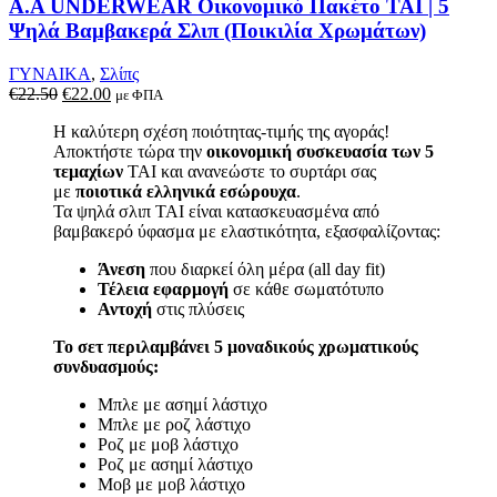
A.A UNDERWEAR Οικονομικό Πακέτο TAI | 5
Ψηλά Βαμβακερά Σλιπ (Ποικιλία Χρωμάτων)
ΓΥΝΑΙΚΑ
,
Σλίπς
Original
Η
€
22.50
€
22.00
με ΦΠΑ
price
τρέχουσα
Η καλύτερη σχέση ποιότητας-τιμής της αγοράς!
was:
τιμή
Αποκτήστε τώρα την
οικονομική συσκευασία των 5
€22.50.
είναι:
τεμαχίων
TAI και ανανεώστε το συρτάρι σας
€22.00.
με
ποιοτικά ελληνικά εσώρουχα
.
Τα ψηλά σλιπ TAI είναι κατασκευασμένα από
βαμβακερό ύφασμα με ελαστικότητα, εξασφαλίζοντας:
Άνεση
που διαρκεί όλη μέρα (all day fit)
Τέλεια εφαρμογή
σε κάθε σωματότυπο
Αντοχή
στις πλύσεις
Το σετ περιλαμβάνει 5 μοναδικούς χρωματικούς
συνδυασμούς:
Μπλε με ασημί λάστιχο
Μπλε με ροζ λάστιχο
Ροζ με μοβ λάστιχο
Ροζ με ασημί λάστιχο
Μοβ με μοβ λάστιχο