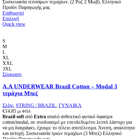
Συσκευασία τεσσάρων τεμαχίων. (2 Ροζ 2 Μωβ). Ελληνικό
Προϊόν Παραγωγής μας
Επιθυμητό
Αυτό
Επιλογή
το
Quick view
προϊόν
έχει
πολλαπλές
S
παραλλαγές.
M
Οι
L
επιλογές
XL
μπορούν
XXL
να
3XL
επιλεγούν
Σύγκριση
στη
σελίδα
A.A UNDERWEAR Brazil Cotton – Modal 3
του
τεμάχια Μπεζ
προϊόντος
Σλίπς
,
STRING / BRAZIL
,
ΓΥΝΑΙΚΑ
€
14.85
με ΦΠΑ
Brazil soft
από
Extra
απαλό ανθεκτικό φυτικό ύφασμα
cotton/modal, σε συνδυασμό με επενδεδυμένο λεπτό λάστιχο για
να μη διαγράφει, έχουμε το τέλειο αποτέλεσμα. Άνεση, απαλότητα
και αντοχή. Συσκευασία τριών τεμαχίων (3 Μπεζ) Ελληνικό
Προϊόν Παραγωγής μας