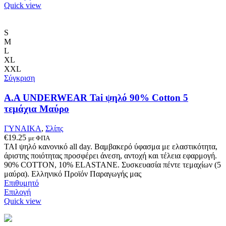
το
Quick view
προϊόν
έχει
πολλαπλές
S
παραλλαγές.
M
Οι
L
επιλογές
XL
μπορούν
XXL
να
Σύγκριση
επιλεγούν
στη
A.A UNDERWEAR Tai ψηλό 90% Cotton 5
σελίδα
τεμάχια Μαύρο
του
προϊόντος
ΓΥΝΑΙΚΑ
,
Σλίπς
€
19.25
με ΦΠΑ
ΤΑΙ ψηλό κανονικό all day. Βαμβακερό ύφασμα με ελαστικότητα,
άριστης ποιότητας προσφέρει άνεση, αντοχή και τέλεια εφαρμογή.
90% COTTON, 10% ELASTANE. Συσκευασία πέντε τεμαχίων (5
μαύρα). Ελληνικό Προϊόν Παραγωγής μας
Επιθυμητό
Αυτό
Επιλογή
το
Quick view
προϊόν
έχει