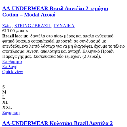
στη
σελίδα
AA-UNDERWEAR Brazil Δαντέλα 2 τεμάχια
του
Cotton – Modal Λευκό
προϊόντος
Σλίπς
,
STRING / BRAZIL
,
ΓΥΝΑΙΚΑ
€
13.00
με ΦΠΑ
Brazil lace με
δαντέλα στο πίσω μέρος και απαλό ανθεκτικό
φυτικό ύφασμα cotton/modal μπροστά, σε συνδυασμό με
επενδεδυμένο λεπτό λάστιχο για να μη διαγράφει, έχουμε το τέλειο
αποτέλεσμα. Άνεση, απαλότητα και αντοχή. Ελληνικό Προϊόν
Παραγωγής μας. Συσκευασία δύο τεμαχίων (2 λευκά).
Επιθυμητό
Αυτό
Επιλογή
το
Quick view
προϊόν
έχει
πολλαπλές
S
παραλλαγές.
M
Οι
L
επιλογές
XL
μπορούν
XXL
να
Σύγκριση
επιλεγούν
στη
AA-UNDERWEAR Κυλοτάκι Brazil Δαντέλα 2