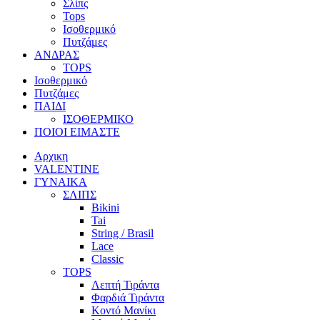
Σλίπς
Tops
Ισοθερμικό
Πυτζάμες
ΑΝΔΡΑΣ
TOPS
Ισοθερμικό
Πυτζάμες
ΠΑΙΔΙ
ΙΣΟΘΕΡΜΙΚΟ
ΠΟΙΟΙ ΕΙΜΑΣΤΕ
Αρχικη
VALENTINE
ΓΥΝΑΙΚΑ
ΣΛΙΠΣ
Bikini
Tai
String / Brasil
Lace
Classic
TOPS
Λεπτή Τιράντα
Φαρδιά Τιράντα
Κοντό Μανίκι