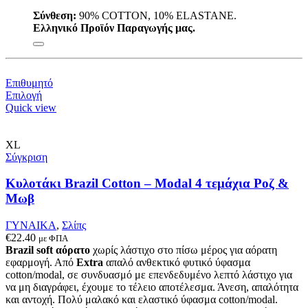
Σύνθεση:
90% COTTON, 10% ELASTANE.
Ελληνικό Προϊόν Παραγωγής μας.
Επιθυμητό
Αυτό
Επιλογή
το
Quick view
προϊόν
έχει
πολλαπλές
XL
παραλλαγές.
Σύγκριση
Οι
επιλογές
Κυλοτάκι Brazil Cotton – Modal 4 τεμάχια Ροζ &
μπορούν
Μωβ
να
επιλεγούν
ΓΥΝΑΙΚΑ
,
Σλίπς
στη
€
22.40
με ΦΠΑ
σελίδα
Brazil soft αόρατο
χωρίς λάστιχο στο πίσω μέρος για αόρατη
του
εφαρμογή. Από
Extra
απαλό ανθεκτικό φυτικό ύφασμα
προϊόντος
cotton/modal, σε συνδυασμό με επενδεδυμένο λεπτό λάστιχο για
να μη διαγράφει, έχουμε το τέλειο αποτέλεσμα. Άνεση, απαλότητα
και αντοχή. Πολύ μαλακό και ελαστικό ύφασμα cotton/modal.