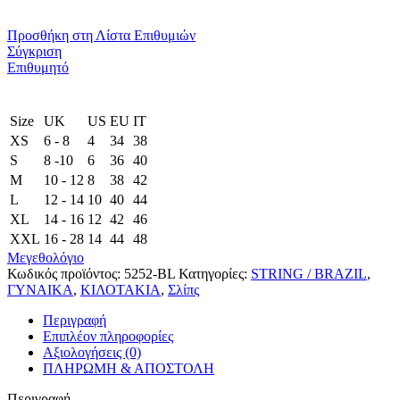
Προσθήκη στη Λίστα Επιθυμιών
Σύγκριση
Επιθυμητό
Size
UK
US
EU
ΙΤ
XS
6 - 8
4
34
38
S
8 -10
6
36
40
M
10 - 12
8
38
42
L
12 - 14
10
40
44
XL
14 - 16
12
42
46
XXL
16 - 28
14
44
48
Μεγεθολόγιο
Κωδικός προϊόντος:
5252-BL
Κατηγορίες:
STRING / BRAZIL
,
ΓΥΝΑΙΚΑ
,
ΚΙΛΟΤΑΚΙΑ
,
Σλίπς
Περιγραφή
Επιπλέον πληροφορίες
Αξιολογήσεις (0)
ΠΛΗΡΩΜΗ & ΑΠΟΣΤΟΛΗ
Περιγραφή