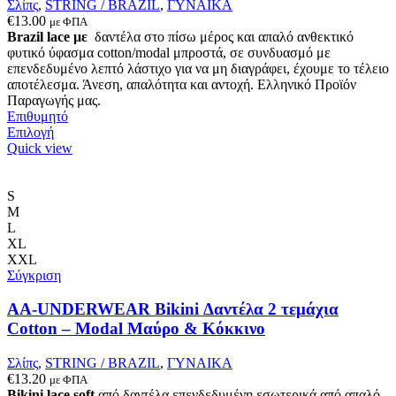
Σλίπς
,
STRING / BRAZIL
,
ΓΥΝΑΙΚΑ
€
13.00
με ΦΠΑ
Brazil lace με
δαντέλα στο πίσω μέρος και απαλό ανθεκτικό
φυτικό ύφασμα cotton/modal μπροστά, σε συνδυασμό με
επενδεδυμένο λεπτό λάστιχο για να μη διαγράφει, έχουμε το τέλειο
αποτέλεσμα. Άνεση, απαλότητα και αντοχή. Ελληνικό Προϊόν
Παραγωγής μας.
Επιθυμητό
Αυτό
Επιλογή
το
Quick view
προϊόν
έχει
πολλαπλές
S
παραλλαγές.
M
Οι
L
επιλογές
XL
μπορούν
XXL
να
Σύγκριση
επιλεγούν
στη
AA-UNDERWEAR Bikini Δαντέλα 2 τεμάχια
σελίδα
Cotton – Modal Μαύρο & Κόκκινο
του
προϊόντος
Σλίπς
,
STRING / BRAZIL
,
ΓΥΝΑΙΚΑ
€
13.20
με ΦΠΑ
Bikini lace soft
από δαντέλα επενδεδυμένη εσωτερικά από απαλό