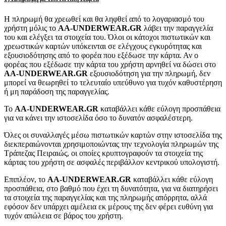
Η πληρωμή θα χρεωθεί και θα ληφθεί από το λογαριασμό του
χρήστη μόλις το
AA-UNDERWEAR.GR
λάβει την παραγγελία
του και ελέγξει τα στοιχεία του. Όλοι οι κάτοχοι πιστωτικών και
χρεωστικών καρτών υπόκεινται σε ελέγχους εγκυρότητας και
εξουσιοδότησης από το φορέα που εξέδωσε την κάρτα. Αν ο
φορέας που εξέδωσε την κάρτα του χρήστη αρνηθεί να δώσει στο
AA-UNDERWEAR.GR
εξουσιοδότηση για την πληρωμή, δεν
μπορεί να θεωρηθεί το τελευταίο υπεύθυνο για τυχόν καθυστέρηση
ή μη παράδοση της παραγγελίας.
Το
AA-UNDERWEAR.GR
καταβάλλει κάθε εύλογη προσπάθεια
για να κάνει την ιστοσελίδα όσο το δυνατόν ασφαλέστερη.
Όλες οι συναλλαγές μέσω πιστωτικών καρτών στην ιστοσελίδα της
διεκπεραιώνονται χρησιμοποιώντας την τεχνολογία πληρωμών της
Τράπεζας Πειραιώς, οι οποίες κρυπτογραφούν τα στοιχεία της
κάρτας του χρήστη σε ασφαλές περιβάλλον κεντρικού υπολογιστή.
Επιπλέον, το
AA-UNDERWEAR.GR
καταβάλλει κάθε εύλογη
προσπάθεια, στο βαθμό που έχει τη δυνατότητα, για να διατηρήσει
τα στοιχεία της παραγγελίας και της πληρωμής απόρρητα, αλλά
εφόσον δεν υπάρχει αμέλεια εκ μέρους της δεν φέρει ευθύνη για
τυχόν απώλεια σε βάρος του χρήστη.