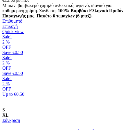
€
13.50
με ΦΠΑ
Μπικίνι βαμβακερό χαμηλό ανθεκτικό, υγιεινό, ιδανικό για
καθημερινή χρήση. Σύνθεση:
100% Βαμβάκι
Ελληνικό Προϊόν
Παραγωγής μας
.
Πακέτο 6 τεμαχίων (6 μπεζ).
Επιθυμητό
Αυτό
Επιλογή
το
Quick view
προϊόν
Sale!
έχει
2
%
πολλαπλές
OFF
παραλλαγές.
Save
€0.50
Οι
Sale!
επιλογές
2
%
μπορούν
OFF
να
Save
€0.50
επιλεγούν
Sale!
στη
2
%
σελίδα
OFF
του
Up to
€0.50
προϊόντος
S
XL
Σύγκριση