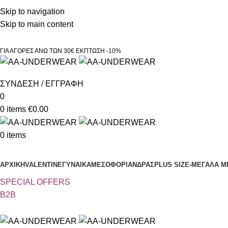
Τηλεφωνικές παραγγελίες 23210 97300
Skip to navigation
Skip to main content
ΓΙΑ ΑΓΟΡΕΣ ΑΝΩ ΤΩΝ 30€ ΕΚΠΤΩΣΗ -10%
ΣΥΝΔΕΣΗ / ΕΓΓΡΑΦΗ
0
0
items
€
0.00
0
items
Κατηγορίες
ΑΡΧΙΚΗ
VALENTINE
ΓΥΝΑΙΚΑ
ΜΕΣΟΦΟΡΙ
ΑΝΔΡΑΣ
PLUS SIZE
-ΜΕΓΑΛΑ Μ
SPECIAL OFFER
S
B2B