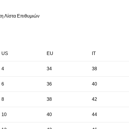
η Λίστα Επιθυμιών
US
EU
ΙΤ
4
34
38
6
36
40
8
38
42
10
40
44