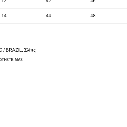
12
42
46
14
44
48
 / BRAZIL
,
Σλίπς
ΩΤΉΣΤΕ ΜΑΣ