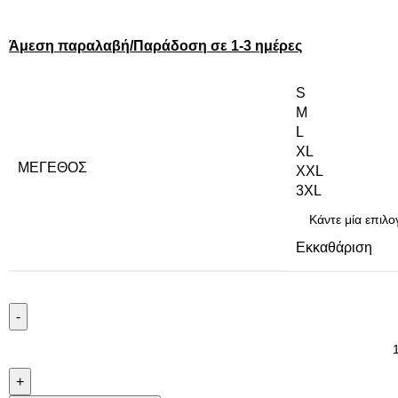
Άμεση παραλαβή/Παράδοση σε 1-3 ημέρες
S
M
L
XL
ΜΈΓΕΘΟΣ
XXL
3XL
Εκκαθάριση