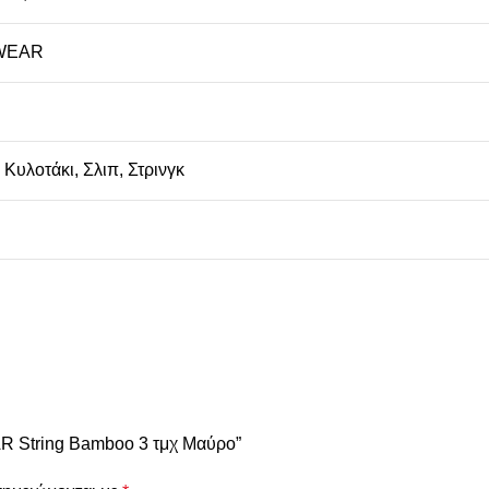
WEAR
,
Κυλοτάκι
,
Σλιπ
,
Στρινγκ
R String Bamboo 3 τμχ Μαύρο”