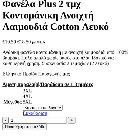
Φανέλα Plus 2 τμχ
Κοντομάνικη Ανοιχτή
Λαιμουδιά Cotton Λευκό
Original
Η
€
19.50
€
18.50
με ΦΠΑ
price
τρέχουσα
Ανδρική φανέλα κοντομάνικη με ανοιχτή λαιμουδιά από 100%
was:
τιμή
βαμβάκι. Πολύ απαλό χωρίς ραφές στο πλάι. Ιδανικό για
€19.50.
είναι:
καθημερινή χρήση. Συσκευασία 2 τεμαχίων (2 λευκά)
€18.50.
Ελληνικό Προϊόν Παραγωγής μας
Άμεση παραλαβή/Παράδοση σε 1-3 ημέρες
3XL
4XL
Μέγεθος
5XL
Εκκαθάριση
A.A
UNDERWEAR
Προσθήκη στο καλάθι
Ανδρική
Φανέλα