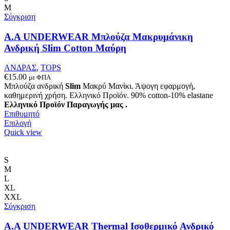
παραλλαγές.
M
Οι
Σύγκριση
επιλογές
μπορούν
A.A UNDERWEAR Μπλούζα Μακρυμάνικη
να
Ανδρική Slim Cotton Μαύρη
επιλεγούν
στη
ΑΝΔΡΑΣ
,
TOPS
σελίδα
€
15.00
με ΦΠΑ
του
Μπλούζα ανδρική
Slim
Μακρύ Μανίκι. Άψογη εφαρμογή,
προϊόντος
καθημερινή χρήση. Ελληνικό Προϊόν. 90% cotton-10% elastane
Ελληνικό Προϊόν Παραγωγής μας .
Επιθυμητό
Αυτό
Επιλογή
το
Quick view
προϊόν
έχει
πολλαπλές
S
παραλλαγές.
M
Οι
L
επιλογές
XL
μπορούν
XXL
να
Σύγκριση
επιλεγούν
στη
Α.A UNDERWEAR Thermal Ισοθερμικό Ανδρικό