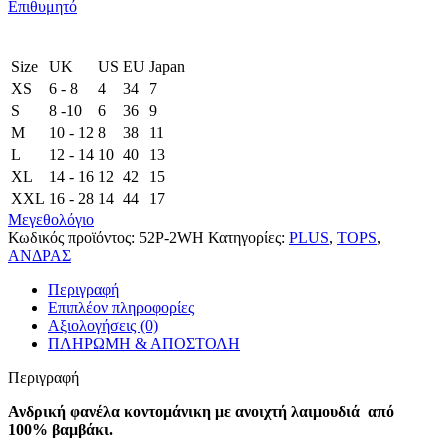
Επιθυμητό
Size
UK
US
EU
Japan
XS
6 - 8
4
34
7
S
8 -10
6
36
9
M
10 - 12
8
38
11
L
12 - 14
10
40
13
XL
14 - 16
12
42
15
XXL
16 - 28
14
44
17
Μεγεθολόγιο
Κωδικός προϊόντος:
52P-2WH
Κατηγορίες:
PLUS
,
TOPS
,
ΑΝΔΡΑΣ
Περιγραφή
Επιπλέον πληροφορίες
Αξιολογήσεις (0)
ΠΛΗΡΩΜΗ & ΑΠΟΣΤΟΛΗ
Περιγραφή
Ανδρική φανέλα κοντομάνικη με ανοιχτή λαιμουδιά από
100% βαμβάκι.