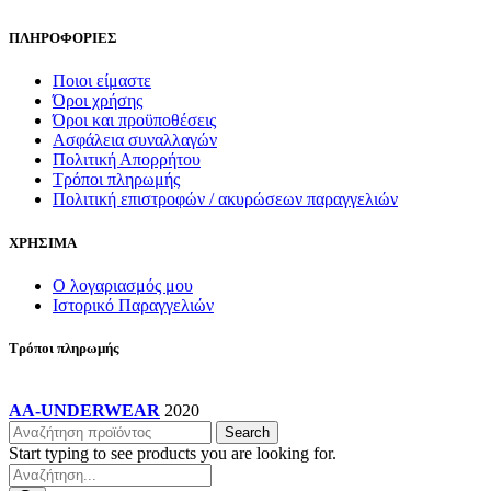
σελίδα
του
ΠΛΗΡΟΦΟΡΙΕΣ
προϊόντος
Ποιοι είμαστε
Όροι χρήσης
Όροι και προϋποθέσεις
Ασφάλεια συναλλαγών
Πολιτική Απορρήτου
Τρόποι πληρωμής
Πολιτική επιστροφών / ακυρώσεων παραγγελιών
ΧΡΗΣΙΜΑ
Ο λογαριασμός μου
Ιστορικό Παραγγελιών
Τρόποι πληρωμής
AA-UNDERWEAR
2020
Search
Start typing to see products you are looking for.
Products