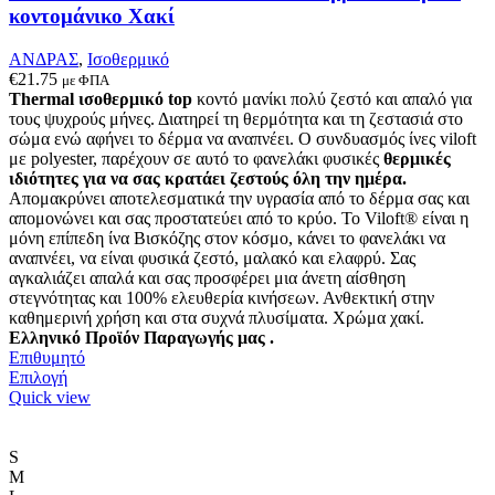
σελίδα
κοντομάνικο Χακί
του
προϊόντος
ΑΝΔΡΑΣ
,
Ισοθερμικό
€
21.75
με ΦΠΑ
Thermal ισοθερμικό top
κοντό μανίκι πολύ ζεστό και απαλό
για
τους ψυχρούς μήνες. Δ
ιατηρεί τη θερμότητα και τη ζεστασιά στο
σώμα ενώ αφήνει το δέρμα να αναπνέει
.
Ο συνδυασμός ίνες viloft
με polyester, παρέχουν σε αυτό το φανελάκι φυσικές
θερμικές
ιδιότητες για να σας κρατάει ζεστούς όλη την ημέρα.
Απομακρύνει αποτελεσματικά την υγρασία από το δέρμα σας και
απομονώνει και σας προστατεύει από το κρύο. Το Viloft® είναι η
μόνη επίπεδη ίνα Βισκόζης στον κόσμο, κάνει το φανελάκι να
αναπνέει, να είναι φυσικά ζεστό, μαλακό και ελαφρύ. Σας
αγκαλιάζει απαλά και σας προσφέρει μια άνετη αίσθηση
στεγνότητας και 100% ελευθερία κινήσεων. Ανθεκτική στην
καθημερινή χρήση και στα συχνά πλυσίματα.
Χρώμα χακί.
Ελληνικό Προϊόν Παραγωγής μας .
Επιθυμητό
Αυτό
Επιλογή
το
Quick view
προϊόν
έχει
πολλαπλές
S
παραλλαγές.
M