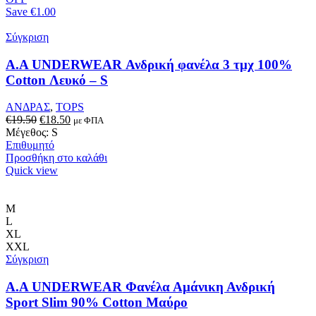
Save
€1.00
Σύγκριση
Α.A UNDERWEAR Ανδρική φανέλα 3 τμχ 100%
Cotton Λευκό – S
ΑΝΔΡΑΣ
,
TOPS
Original
Η
€
19.50
€
18.50
με ΦΠΑ
price
τρέχουσα
Μέγεθος: S
was:
τιμή
Επιθυμητό
€19.50.
είναι:
Προσθήκη στο καλάθι
€18.50.
Quick view
M
L
XL
XXL
Σύγκριση
Α.A UNDERWEAR Φανέλα Αμάνικη Ανδρική
Sport Slim 90% Cotton Μαύρο