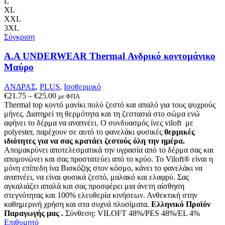
Οι
L
επιλογές
XL
μπορούν
XXL
να
3XL
επιλεγούν
Σύγκριση
στη
σελίδα
Α.A UNDERWEAR Thermal Ανδρικό κοντομάνικο
του
Μαύρο
προϊόντος
ΑΝΔΡΑΣ
,
PLUS
,
Ισοθερμικό
Price
€
21.75
–
€
25.00
με ΦΠΑ
range:
Thermal top κοντό μανίκι πολύ ζεστό και απαλό
για τους ψυχρούς
€21.75
μήνες. Δ
ιατηρεί τη θερμότητα και τη ζεστασιά στο σώμα ενώ
through
αφήνει το δέρμα να αναπνέει
.
Ο συνδυασμός ίνες viloft με
€25.00
polyester, παρέχουν σε αυτό το φανελάκι φυσικές
θερμικές
ιδιότητες για να σας κρατάει ζεστούς όλη την ημέρα.
Απομακρύνει αποτελεσματικά την υγρασία από το δέρμα σας και
απομονώνει και σας προστατεύει από το κρύο. Το Viloft® είναι η
μόνη επίπεδη ίνα Βισκόζης στον κόσμο, κάνει το φανελάκι να
αναπνέει, να είναι φυσικά ζεστό, μαλακό και ελαφρύ. Σας
αγκαλιάζει απαλά και σας προσφέρει μια άνετη αίσθηση
στεγνότητας και 100% ελευθερία κινήσεων. Ανθεκτική στην
καθημερινή χρήση και στα συχνά πλυσίματα.
Ελληνικό Προϊόν
Παραγωγής μας .
Σύνθεση: VILOFT 48%/PES 48%/EL 4%
Επιθυμητό