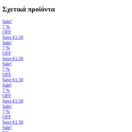
προϊόν
έχει
Σχετικά προϊόντα
πολλαπλές
παραλλαγές.
Sale!
Οι
7
%
επιλογές
OFF
μπορούν
Save
€1.50
να
Sale!
επιλεγούν
7
%
στη
OFF
σελίδα
Save
€1.50
του
Sale!
προϊόντος
7
%
OFF
Save
€1.50
Sale!
7
%
OFF
Save
€1.50
Sale!
7
%
OFF
Save
€1.50
Sale!