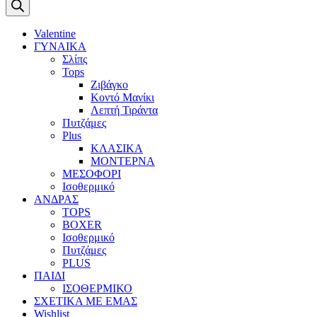
search
Valentine
ΓΥΝΑΙΚΑ
Σλίπς
Tops
Ζιβάγκο
Κοντό Μανίκι
Λεπτή Τιράντα
Πυτζάμες
Plus
ΚΛΑΣΙΚΑ
ΜΟΝΤΕΡΝΑ
ΜΕΣΟΦΟΡΙ
Ισοθερμικό
ΑΝΔΡΑΣ
TOPS
BOXER
Ισοθερμικό
Πυτζάμες
PLUS
ΠΑΙΔΙ
ΙΣΟΘΕΡΜΙΚΟ
ΣΧΕΤΙΚΑ ΜΕ ΕΜΑΣ
Wishlist