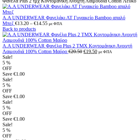
Φανέλα Plus 2 τμχ Κοντομάνικη Ανοιχτή Λαιμουδιά Cotton Λευκό
Α.A UNDERWEAR Φανελάκι ΛΤ Γυναικείο Bamboo απαλό
Price
Μπεζ
€
13.20
–
€
14.55
με ΦΠΑ
range:
Back to products
€13.20
through
€14.55
A.A UNDERWEAR Φανέλα Plus 2 TMX Κοντομάνικη Ανοιχτή
Original
Η
Λαιμουδιά 100% Cotton Μαύρο
€
20.50
€
19.50
με ΦΠΑ
price
τρέχουσα
Sale!
was:
τιμή
5
%
€20.50.
είναι:
OFF
€19.50.
Save
€1.00
Sale!
5
%
OFF
Save
€1.00
Sale!
5
%
OFF
Save
€1.00
Sale!
5
%
OFF