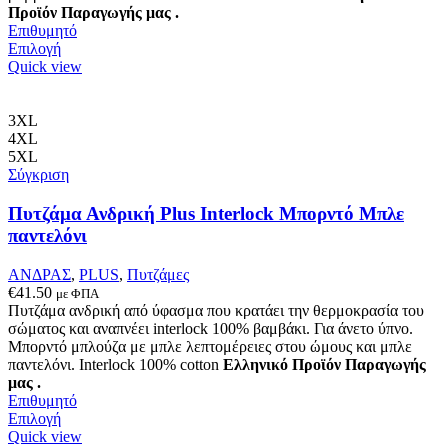
Προϊόν Παραγωγής μας .
Επιθυμητό
Αυτό
Επιλογή
το
Quick view
προϊόν
έχει
πολλαπλές
3XL
παραλλαγές.
4XL
Οι
5XL
επιλογές
Σύγκριση
μπορούν
να
Πυτζάμα Ανδρική Plus Interlock Μπορντό Μπλε
επιλεγούν
παντελόνι
στη
σελίδα
ΑΝΔΡΑΣ
,
PLUS
,
Πυτζάμες
του
€
41.50
με ΦΠΑ
προϊόντος
Πυτζάμα ανδρική από ύφασμα που κρατάει την θερμοκρασία του
σώματος και αναπνέει interlock 100% βαμβάκι. Για άνετο ύπνο.
Μπορντό μπλούζα με μπλε λεπτομέρειες στου ώμους και μπλε
παντελόνι. Interlock 100% cotton
Ελληνικό Προϊόν Παραγωγής
μας .
Επιθυμητό
Αυτό
Επιλογή
το
Quick view