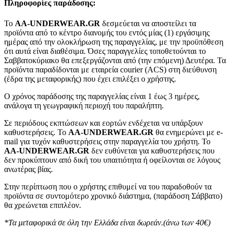
Πληροφορίες παράδοσης:
To
AA-UNDERWEAR.GR
δεσμεύεται να αποστείλει τα
προϊόντα από το κέντρο διανομής του εντός μίας (1) εργάσιμης
ημέρας από την ολοκλήρωση της παραγγελίας, με την προϋπόθεση
ότι αυτά είναι διαθέσιμα. Όσες παραγγελίες τοποθετούνται το
Σαββατοκύριακο θα επεξεργάζονται από (την επόμενη) Δευτέρα. Τα
προϊόντα παραδίδονται με εταιρεία courier (ACS) στη διεύθυνση
(έδρα της μεταφορικής) που έχει επιλέξει ο χρήστης.
Ο χρόνος παράδοσης της παραγγελίας είναι 1 έως 3 ημέρες,
ανάλογα τη γεωγραφική περιοχή του παραλήπτη.
Σε περιόδους εκπτώσεων και εορτών ενδέχεται να υπάρξουν
καθυστερήσεις. Το
AA-UNDERWEAR.GR
θα ενημερώνει με e-
mail για τυχόν καθυστερήσεις στην παραγγελία του χρήστη. Το
AA-UNDERWEAR.GR
δεν ευθύνεται για καθυστερήσεις που
δεν προκύπτουν από δική του υπαιτιότητα ή οφείλονται σε λόγους
ανωτέρας βίας.
Στην περίπτωση που ο χρήστης επιθυμεί να του παραδοθούν τα
προϊόντα σε συντομότερο χρονικό διάστημα, (παράδοση Σάββατο)
θα χρεώνεται επιπλέον.
*Τα μεταφορικά σε όλη την Ελλάδα είναι δωρεάν.(άνω των 40€)