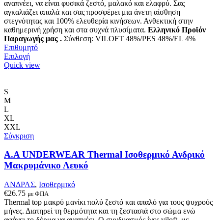
αναπνέει, να είναι φυσικά ζεστό, μαλακό και ελαφρύ. Σας
αγκαλιάζει απαλά και σας προσφέρει μια άνετη αίσθηση
στεγνότητας και 100% ελευθερία κινήσεων. Ανθεκτική στην
καθημερινή χρήση και στα συχνά πλυσίματα.
Ελληνικό Προϊόν
Παραγωγής μας .
Σύνθεση: VILOFT 48%/PES 48%/EL 4%
Επιθυμητό
Αυτό
Επιλογή
το
Quick view
προϊόν
έχει
πολλαπλές
S
παραλλαγές.
M
Οι
L
επιλογές
XL
μπορούν
XXL
να
Σύγκριση
επιλεγούν
στη
Α.A UNDERWEAR Thermal Ισοθερμικό Ανδρικό
σελίδα
Μακρυμάνικο Λευκό
του
προϊόντος
ΑΝΔΡΑΣ
,
Ισοθερμικό
€
26.75
με ΦΠΑ
Thermal top μακρύ μανίκι πολύ ζεστό και απαλό
για τους ψυχρούς
μήνες. Δ
ιατηρεί τη θερμότητα και τη ζεστασιά στο σώμα ενώ
αφήνει το δέρμα να αναπνέει
.
Ο συνδυασμός ίνες viloft με