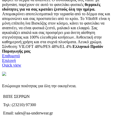
polyester, παρέχουν σε αυτό το φανελάκι φυσικές
θερμικές
ιδιότητες για να σας κρατάει ζεστούς όλη την ημέρα.
Απομακρύνει αποτελεσματικά την υγρασία από το δέρμα σας και
απομονώνει και σας προστατεύει από το κρύο. Το Viloft® είναι η
μόνη επίπεδη ίνα Βισκόζης στον κόσμο, κάνει το φανελάκι να
αναπνέει, να είναι φυσικά ζεστό, μαλακό και ελαφρύ. Σας
αγκαλιάζει απαλά και σας προσφέρει μια άνετη αίσθηση
στεγνότητας και 100% ελευθερία κινήσεων. Ανθεκτική στην
καθημερινή χρήση και στα συχνά πλυσίματα. Λευκό χρώμα.
Σύνθεση: VILOFT 48%/PES 48%/EL 4%
Ελληνικό Προϊόν
Παραγωγής μας
Επιθυμητό
Αυτό
Επιλογή
το
Quick view
προϊόν
έχει
πολλαπλές
παραλλαγές.
Εσώρουχα ποιότητας για όλη την οικογένεια.
Οι
επιλογές
ΒΙΠΕ ΣΕΡΡΩΝ
μπορούν
να
Τηλ: (23210) 97300
επιλεγούν
στη
Email: sales@aa-underwear.gr