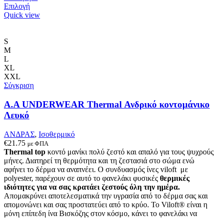
Αυτό
Επιλογή
το
Quick view
προϊόν
έχει
πολλαπλές
S
παραλλαγές.
M
Οι
L
επιλογές
XL
μπορούν
XXL
να
Σύγκριση
επιλεγούν
στη
Α.A UNDERWEAR Thermal Ανδρικό κοντομάνικο
σελίδα
Λευκό
του
προϊόντος
ΑΝΔΡΑΣ
,
Ισοθερμικό
€
21.75
με ΦΠΑ
Thermal top
κοντό μανίκι πολύ ζεστό και απαλό
για τους ψυχρούς
μήνες. Δ
ιατηρεί τη θερμότητα και τη ζεστασιά στο σώμα ενώ
αφήνει το δέρμα να αναπνέει
.
Ο συνδυασμός ίνες viloft με
polyester, παρέχουν σε αυτό το φανελάκι φυσικές
θερμικές
ιδιότητες για να σας κρατάει ζεστούς όλη την ημέρα.
Απομακρύνει αποτελεσματικά την υγρασία από το δέρμα σας και
απομονώνει και σας προστατεύει από το κρύο. Το Viloft® είναι η
μόνη επίπεδη ίνα Βισκόζης στον κόσμο, κάνει το φανελάκι να