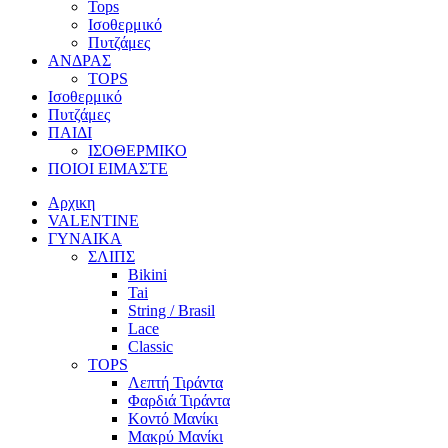
Tops
Ισοθερμικό
Πυτζάμες
ΑΝΔΡΑΣ
TOPS
Ισοθερμικό
Πυτζάμες
ΠΑΙΔΙ
ΙΣΟΘΕΡΜΙΚΟ
ΠΟΙΟΙ ΕΙΜΑΣΤΕ
Αρχικη
VALENTINE
ΓΥΝΑΙΚΑ
ΣΛΙΠΣ
Bikini
Tai
String / Brasil
Lace
Classic
TOPS
Λεπτή Τιράντα
Φαρδιά Τιράντα
Κοντό Μανίκι
Μακρύ Μανίκι