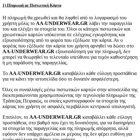
1) Πληρωμή με Πιστωτική Κάρτα
Η πληρωμή θα χρεωθεί και θα ληφθεί από το λογαριασμό του
χρήστη μόλις το
AA-UNDERWEAR.GR
λάβει την παραγγελία
του και ελέγξει τα στοιχεία του. Όλοι οι κάτοχοι πιστωτικών και
χρεωστικών καρτών υπόκεινται σε ελέγχους εγκυρότητας και
εξουσιοδότησης από το φορέα που εξέδωσε την κάρτα. Αν ο
φορέας που εξέδωσε την κάρτα του χρήστη αρνηθεί να δώσει στο
AA-UNDERWEAR.GR
εξουσιοδότηση για την πληρωμή, δεν
μπορεί να θεωρηθεί το τελευταίο υπεύθυνο για τυχόν καθυστέρηση
ή μη παράδοση της παραγγελίας.
Το
AA-UNDERWEAR.GR
καταβάλλει κάθε εύλογη προσπάθεια
για να κάνει την ιστοσελίδα όσο το δυνατόν ασφαλέστερη.
Όλες οι συναλλαγές μέσω πιστωτικών καρτών στην ιστοσελίδα της
διεκπεραιώνονται χρησιμοποιώντας την τεχνολογία πληρωμών της
Τράπεζας Πειραιώς, οι οποίες κρυπτογραφούν τα στοιχεία της
κάρτας του χρήστη σε ασφαλές περιβάλλον κεντρικού υπολογιστή.
Επιπλέον, το
AA-UNDERWEAR.GR
καταβάλλει κάθε εύλογη
προσπάθεια, στο βαθμό που έχει τη δυνατότητα, για να διατηρήσει
τα στοιχεία της παραγγελίας και της πληρωμής απόρρητα, αλλά
εφόσον δεν υπάρχει αμέλεια εκ μέρους της δεν φέρει ευθύνη για
τυχόν απώλεια σε βάρος του χρήστη.