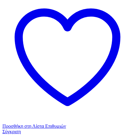
Plus
2
τμχ
Κοντομάνικη
Ανοιχτή
Λαιμουδιά
Cotton
Λευκό
ποσότητα
Προσθήκη στη Λίστα Επιθυμιών
Σύγκριση