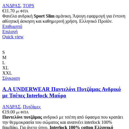
ΑΝΔΡΑΣ
,
TOPS
€
11.70
με ΦΠΑ
Φανέλα ανδρική
Sport Slim
αμάνικη. Άψογη εφαρμογή για έντονη
αθλητική άσκηση και καθημερινή χρήση. Ελληνικό Προϊόν.
Επιθυμητό
Αυτό
Επιλογή
το
Quick view
προϊόν
έχει
πολλαπλές
S
παραλλαγές.
M
Οι
L
επιλογές
XL
μπορούν
XXL
να
Σύγκριση
επιλεγούν
στη
A.A UNDERWEAR Παντελόνι Πυτζάμας Ανδρικό
σελίδα
με Τσέπες Interlock Μαύρο
του
προϊόντος
ΑΝΔΡΑΣ
,
Πυτζάμες
€
19.00
με ΦΠΑ
Παντελόνι πυτζάμας
ανδρικό με τσέπη από ύφασμα που κρατάει
την θερμοκρασία του σώματος και αναπνέει interlock 100%
βαμβάκι. Για άνετο ύπνο.
Interlock 100% cotton
Ελληνικό