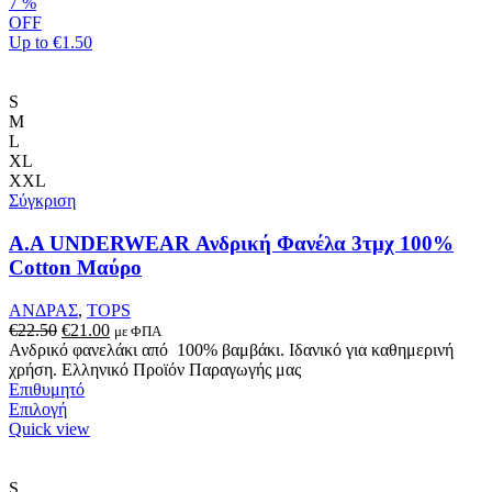
7
%
OFF
Up to
€1.50
S
M
L
XL
XXL
Σύγκριση
Α.A UNDERWEAR Ανδρική Φανέλα 3τμχ 100%
Cotton Μαύρο
ΑΝΔΡΑΣ
,
TOPS
Original
Η
€
22.50
€
21.00
με ΦΠΑ
price
τρέχουσα
Ανδρικό φανελάκι από 100% βαμβάκι. Ιδανικό για καθημερινή
was:
τιμή
χρήση. Ελληνικό Προϊόν Παραγωγής μας
€22.50.
είναι:
Επιθυμητό
Αυτό
€21.00.
Επιλογή
το
Quick view
προϊόν
έχει
πολλαπλές
S