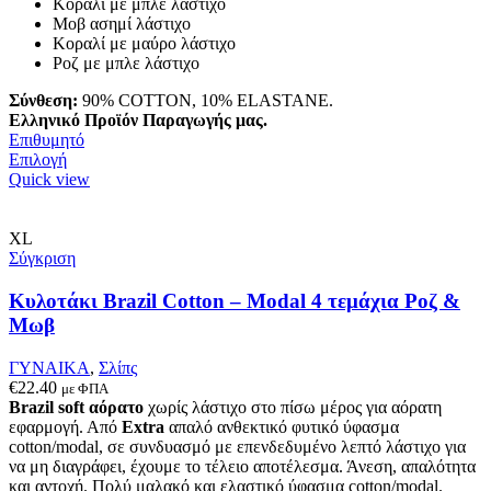
Κοραλί με μπλε λάστιχο
Μοβ ασημί λάστιχο
Κοραλί με μαύρο λάστιχο
Ροζ με μπλε λάστιχο
Σύνθεση:
90% COTTON, 10% ELASTANE.
Ελληνικό Προϊόν Παραγωγής μας.
Επιθυμητό
Αυτό
Επιλογή
το
Quick view
προϊόν
έχει
πολλαπλές
XL
παραλλαγές.
Σύγκριση
Οι
επιλογές
Κυλοτάκι Brazil Cotton – Modal 4 τεμάχια Ροζ &
μπορούν
Μωβ
να
επιλεγούν
ΓΥΝΑΙΚΑ
,
Σλίπς
στη
€
22.40
με ΦΠΑ
σελίδα
Brazil soft αόρατο
χωρίς λάστιχο στο πίσω μέρος για αόρατη
του
εφαρμογή. Από
Extra
απαλό ανθεκτικό φυτικό ύφασμα
προϊόντος
cotton/modal, σε συνδυασμό με επενδεδυμένο λεπτό λάστιχο για
να μη διαγράφει, έχουμε το τέλειο αποτέλεσμα. Άνεση, απαλότητα
και αντοχή. Πολύ μαλακό και ελαστικό ύφασμα cotton/modal.