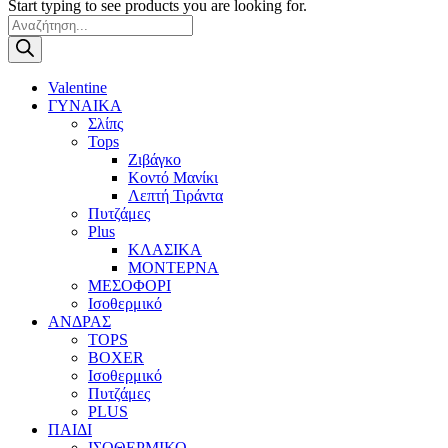
Start typing to see products you are looking for.
Products
search
Valentine
ΓΥΝΑΙΚΑ
Σλίπς
Tops
Ζιβάγκο
Κοντό Μανίκι
Λεπτή Τιράντα
Πυτζάμες
Plus
ΚΛΑΣΙΚΑ
ΜΟΝΤΕΡΝΑ
ΜΕΣΟΦΟΡΙ
Ισοθερμικό
ΑΝΔΡΑΣ
TOPS
BOXER
Ισοθερμικό
Πυτζάμες
PLUS
ΠΑΙΔΙ
ΙΣΟΘΕΡΜΙΚΟ