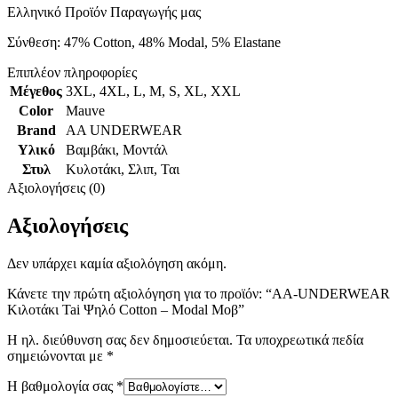
Ελληνικό Προϊόν Παραγωγής μας
Σύνθεση: 47% Cotton, 48% Modal, 5% Elastane
Επιπλέον πληροφορίες
Μέγεθος
3XL
,
4XL
,
L
,
M
,
S
,
XL
,
XXL
Color
Mauve
Brand
AA UNDERWEAR
Υλικό
Βαμβάκι
,
Μοντάλ
Στυλ
Κυλοτάκι
,
Σλιπ
,
Ται
Αξιολογήσεις (0)
Αξιολογήσεις
Δεν υπάρχει καμία αξιολόγηση ακόμη.
Κάνετε την πρώτη αξιολόγηση για το προϊόν: “AA-UNDERWEAR
Κιλοτάκι Tai Ψηλό Cotton – Modal Μοβ”
Η ηλ. διεύθυνση σας δεν δημοσιεύεται.
Τα υποχρεωτικά πεδία
σημειώνονται με
*
Η βαθμολογία σας
*