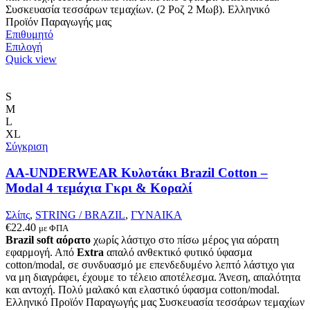
Συσκευασία τεσσάρων τεμαχίων. (2 Ροζ 2 Μωβ). Ελληνικό
Προϊόν Παραγωγής μας
Επιθυμητό
Αυτό
Επιλογή
το
Quick view
προϊόν
έχει
πολλαπλές
S
παραλλαγές.
M
Οι
L
επιλογές
XL
μπορούν
Σύγκριση
να
επιλεγούν
AA-UNDERWEAR Κυλοτάκι Brazil Cotton –
στη
Modal 4 τεμάχια Γκρι & Κοραλί
σελίδα
του
Σλίπς
,
STRING / BRAZIL
,
ΓΥΝΑΙΚΑ
προϊόντος
€
22.40
με ΦΠΑ
Brazil soft αόρατο
χωρίς λάστιχο στο πίσω μέρος για αόρατη
εφαρμογή. Από
Extra
απαλό ανθεκτικό φυτικό ύφασμα
cotton/modal, σε συνδυασμό με επενδεδυμένο λεπτό λάστιχο για
να μη διαγράφει, έχουμε το τέλειο αποτέλεσμα. Άνεση, απαλότητα
και αντοχή. Πολύ μαλακό και ελαστικό ύφασμα cotton/modal.
Ελληνικό Προϊόν Παραγωγής μας Συσκευασία τεσσάρων τεμαχίων