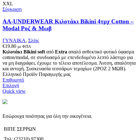
παραλλαγές.
XXL
Οι
Σύγκριση
επιλογές
μπορούν
AA-UNDERWEAR Κιλοτάκι Bikini 4τμχ Cotton –
να
Modal Ροζ & Μωβ
επιλεγούν
στη
ΓΥΝΑΙΚΑ
,
Σλίπς
σελίδα
€
19.80
με ΦΠΑ
του
Κιλοτάκι Bikini soft
από
Extra
απαλό ανθεκτικό φυτικό ύφασμα
προϊόντος
cotton/modal, σε συνδυασμό με επενδεδυμένο λεπτό λάστιχο για
να μη διαγράφει, έχουμε το τέλειο αποτέλεσμα. Άνεση, απαλότητα
και αντοχή. Συσκευασία τεσσάρων τεμαχίων (2ΡΟΖ 2 ΜΩΒ).
Ελληνικό Προϊόν Παραγωγής μας
Επιθυμητό
Αυτό
Επιλογή
το
Quick view
προϊόν
έχει
πολλαπλές
παραλλαγές.
Εσώρουχα ποιότητας για όλη την οικογένεια.
Οι
επιλογές
ΒΙΠΕ ΣΕΡΡΩΝ
μπορούν
να
Τηλ: (23210) 97300