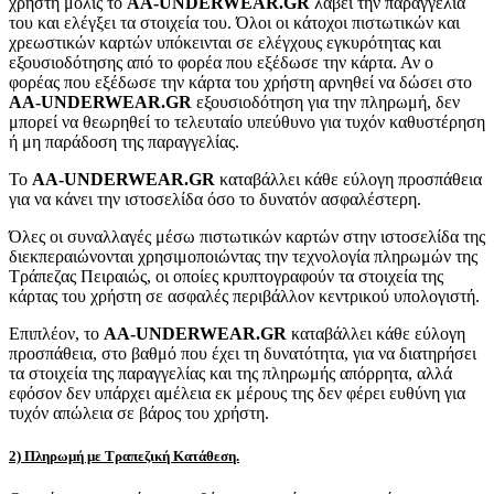
χρήστη μόλις το
AA-UNDERWEAR.GR
λάβει την παραγγελία
του και ελέγξει τα στοιχεία του. Όλοι οι κάτοχοι πιστωτικών και
χρεωστικών καρτών υπόκεινται σε ελέγχους εγκυρότητας και
εξουσιοδότησης από το φορέα που εξέδωσε την κάρτα. Αν ο
φορέας που εξέδωσε την κάρτα του χρήστη αρνηθεί να δώσει στο
AA-UNDERWEAR.GR
εξουσιοδότηση για την πληρωμή, δεν
μπορεί να θεωρηθεί το τελευταίο υπεύθυνο για τυχόν καθυστέρηση
ή μη παράδοση της παραγγελίας.
Το
AA-UNDERWEAR.GR
καταβάλλει κάθε εύλογη προσπάθεια
για να κάνει την ιστοσελίδα όσο το δυνατόν ασφαλέστερη.
Όλες οι συναλλαγές μέσω πιστωτικών καρτών στην ιστοσελίδα της
διεκπεραιώνονται χρησιμοποιώντας την τεχνολογία πληρωμών της
Τράπεζας Πειραιώς, οι οποίες κρυπτογραφούν τα στοιχεία της
κάρτας του χρήστη σε ασφαλές περιβάλλον κεντρικού υπολογιστή.
Επιπλέον, το
AA-UNDERWEAR.GR
καταβάλλει κάθε εύλογη
προσπάθεια, στο βαθμό που έχει τη δυνατότητα, για να διατηρήσει
τα στοιχεία της παραγγελίας και της πληρωμής απόρρητα, αλλά
εφόσον δεν υπάρχει αμέλεια εκ μέρους της δεν φέρει ευθύνη για
τυχόν απώλεια σε βάρος του χρήστη.
2) Πληρωμή με Τραπεζική Κατάθεση.