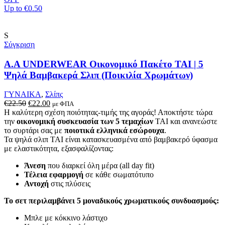
Up to
€0.50
S
Σύγκριση
A.A UNDERWEAR Οικονομικό Πακέτο TAI | 5
Ψηλά Βαμβακερά Σλιπ (Ποικιλία Χρωμάτων)
ΓΥΝΑΙΚΑ
,
Σλίπς
Original
Η
€
22.50
€
22.00
με ΦΠΑ
price
τρέχουσα
Η καλύτερη σχέση ποιότητας-τιμής της αγοράς! Αποκτήστε τώρα
was:
τιμή
την
οικονομική συσκευασία των 5 τεμαχίων
TAI και ανανεώστε
€22.50.
είναι:
το συρτάρι σας με
ποιοτικά ελληνικά εσώρουχα
.
€22.00.
Τα ψηλά σλιπ TAI είναι κατασκευασμένα από βαμβακερό ύφασμα
με ελαστικότητα, εξασφαλίζοντας:
Άνεση
που διαρκεί όλη μέρα (all day fit)
Τέλεια εφαρμογή
σε κάθε σωματότυπο
Αντοχή
στις πλύσεις
Το σετ περιλαμβάνει 5 μοναδικούς χρωματικούς συνδυασμούς:
Μπλε με κόκκινο λάστιχο