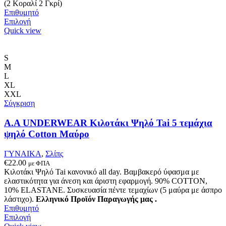
(2 Κοραλί 2 Γκρί)
Επιθυμητό
Αυτό
Επιλογή
το
Quick view
προϊόν
έχει
πολλαπλές
S
παραλλαγές.
M
Οι
L
επιλογές
XL
μπορούν
XXL
να
Σύγκριση
επιλεγούν
στη
A.A UNDERWEAR Κιλοτάκι Ψηλό Tai 5 τεμάχια
σελίδα
ψηλό Cotton Μαύρο
του
προϊόντος
ΓΥΝΑΙΚΑ
,
Σλίπς
€
22.00
με ΦΠΑ
Κιλοτάκι Ψηλό Tai κανονικό all day. Βαμβακερό ύφασμα με
ελαστικότητα για άνεση και άριστη εφαρμογή. 90% COTTON,
10% ELASTANE. Συσκευασία πέντε τεμαχίων (5 μαύρα με άσπρο
λάστιχο).
Ελληνικό Προϊόν Παραγωγής μας .
Επιθυμητό
Αυτό
Επιλογή
το