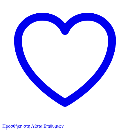
Tai
Ψηλό
Cotton
-
Modal
Μοβ
ποσότητα
Προσθήκη στη Λίστα Επιθυμιών