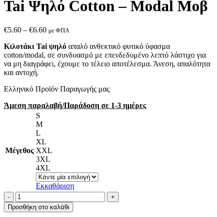
Tai Ψηλό Cotton – Modal Μοβ
Price
€
5.60
–
€
6.60
με ΦΠΑ
range:
Κιλοτάκι Tai ψηλό
απαλό ανθεκτικό φυτικό ύφασμα
€5.60
cotton/modal, σε συνδυασμό με επενδεδυμένο λεπτό λάστιχο για
through
να μη διαγράφει, έχουμε το τέλειο αποτέλεσμα. Άνεση, απαλότητα
€6.60
και αντοχή.
Ελληνικό Προϊόν Παραγωγής μας
Άμεση παραλαβή/Παράδοση σε 1-3 ημέρες
S
M
L
XL
Μέγεθος
XXL
3XL
4XL
Εκκαθάριση
AA-
UNDERWEAR
Προσθήκη στο καλάθι
Κιλοτάκι