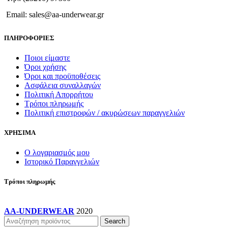
επιλεγούν
στη
Email: sales@aa-underwear.gr
σελίδα
του
ΠΛΗΡΟΦΟΡΙΕΣ
προϊόντος
Ποιοι είμαστε
Όροι χρήσης
Όροι και προϋποθέσεις
Ασφάλεια συναλλαγών
Πολιτική Απορρήτου
Τρόποι πληρωμής
Πολιτική επιστροφών / ακυρώσεων παραγγελιών
ΧΡΗΣΙΜΑ
Ο λογαριασμός μου
Ιστορικό Παραγγελιών
Τρόποι πληρωμής
AA-UNDERWEAR
2020
Search