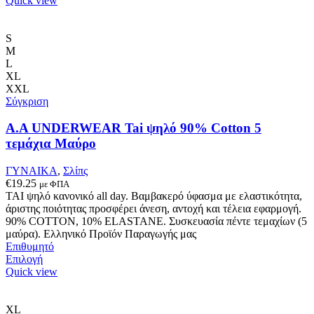
Quick view
προϊόν
έχει
πολλαπλές
S
παραλλαγές.
M
Οι
L
επιλογές
XL
μπορούν
XXL
να
Σύγκριση
επιλεγούν
στη
A.A UNDERWEAR Tai ψηλό 90% Cotton 5
σελίδα
τεμάχια Μαύρο
του
προϊόντος
ΓΥΝΑΙΚΑ
,
Σλίπς
€
19.25
με ΦΠΑ
ΤΑΙ ψηλό κανονικό all day. Βαμβακερό ύφασμα με ελαστικότητα,
άριστης ποιότητας προσφέρει άνεση, αντοχή και τέλεια εφαρμογή.
90% COTTON, 10% ELASTANE. Συσκευασία πέντε τεμαχίων (5
μαύρα). Ελληνικό Προϊόν Παραγωγής μας
Επιθυμητό
Αυτό
Επιλογή
το
Quick view
προϊόν
έχει
πολλαπλές
XL