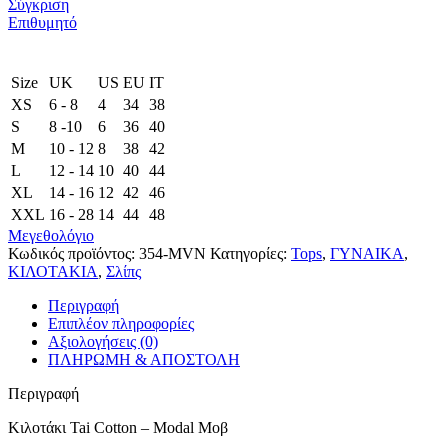
Σύγκριση
Επιθυμητό
Size
UK
US
EU
ΙΤ
XS
6 - 8
4
34
38
S
8 -10
6
36
40
M
10 - 12
8
38
42
L
12 - 14
10
40
44
XL
14 - 16
12
42
46
XXL
16 - 28
14
44
48
Μεγεθολόγιο
Κωδικός προϊόντος:
354-MVN
Κατηγορίες:
Tops
,
ΓΥΝΑΙΚΑ
,
ΚΙΛΟΤΑΚΙΑ
,
Σλίπς
Περιγραφή
Επιπλέον πληροφορίες
Αξιολογήσεις (0)
ΠΛΗΡΩΜΗ & ΑΠΟΣΤΟΛΗ
Περιγραφή
Κιλοτάκι Tai Cotton – Modal Μοβ