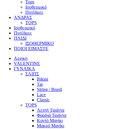
Tops
Ισοθερμικό
Πυτζάμες
ΑΝΔΡΑΣ
TOPS
Ισοθερμικό
Πυτζάμες
ΠΑΙΔΙ
ΙΣΟΘΕΡΜΙΚΟ
ΠΟΙΟΙ ΕΙΜΑΣΤΕ
Αρχικη
VALENTINE
ΓΥΝΑΙΚΑ
ΣΛΙΠΣ
Bikini
Tai
String / Brasil
Lace
Classic
TOPS
Λεπτή Τιράντα
Φαρδιά Τιράντα
Κοντό Μανίκι
Μακρύ Μανίκι