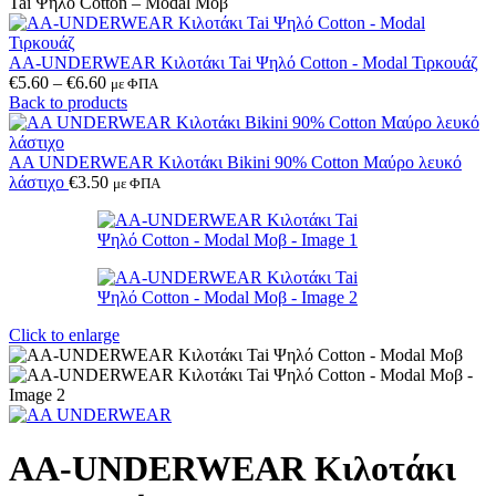
Tai Ψηλό Cotton – Modal Μοβ
AA-UNDERWEAR Κιλοτάκι Tai Ψηλό Cotton - Modal Τιρκουάζ
Price
€
5.60
–
€
6.60
με ΦΠΑ
range:
Back to products
€5.60
through
€6.60
AA UNDERWEAR Κιλοτάκι Bikini 90% Cotton Μαύρο λευκό
λάστιχο
€
3.50
με ΦΠΑ
Click to enlarge
AA-UNDERWEAR Κιλοτάκι