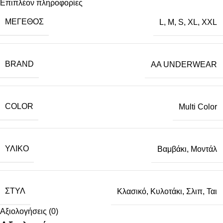
Επιπλέον πληροφορίες
ΜΈΓΕΘΟΣ
L
,
M
,
S
,
XL
,
XXL
BRAND
AA UNDERWEAR
COLOR
Multi Color
ΥΛΙΚΌ
Βαμβάκι
,
Μοντάλ
ΣΤΥΛ
Κλασικό
,
Κυλοτάκι
,
Σλιπ
,
Ται
Αξιολογήσεις (0)