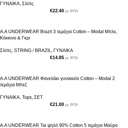
ΓΥΝΑΙΚΑ
,
Σλίπς
€
22.40
με ΦΠΑ
A.A UNDERWEAR Brazil 3 τεμάχια Cotton – Modal Μπλε,
Κόκκινο & Γκρι
Σλίπς
,
STRING / BRAZIL
,
ΓΥΝΑΙΚΑ
€
14.85
με ΦΠΑ
Α.A UNDERWEAR Φανελάκι γυναικείο Cotton – Modal 2
τεμάχια Μπεζ
ΓΥΝΑΙΚΑ
,
Tops
,
ΣΕΤ
€
21.00
με ΦΠΑ
A.A UNDERWEAR Tai ψηλό 90% Cotton 5 τεμάχια Μαύρο