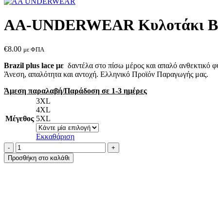
AA-UNDERWEAR Κυλοτάκι Brazi
€
8.00
με ΦΠΑ
Brazil plus lace με
δαντέλα στο πίσω μέρος και απαλό ανθεκτικό φυ
Άνεση, απαλότητα και αντοχή. Ελληνικό Προϊόν Παραγωγής μας.
Άμεση παραλαβή/Παράδοση σε 1-3 ημέρες
3XL
4XL
Μέγεθος
5XL
Εκκαθάριση
AA-
UNDERWEAR
Προσθήκη στο καλάθι
Κυλοτάκι
Brazil
Plus
Δαντέλα
Cotton
-
Modal