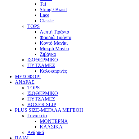
Tai
String / Brasil
Lace
Classic
TOPS
Λεπτή Τιράντα
Φαρδιά Τιράντα
Κοντό Μανίκι
Μακρύ Μανίκι
Ζιβάγκο
ΙΣΟΘΕΡΜΙΚΟ
ΠΥΤΖΑΜΕΣ
Καλοκαιρινές
ΜΕΣΟΦΟΡΙ
ΑΝΔΡΑΣ
TOPS
ΙΣΟΘΕΡΜΙΚΟ
ΠΥΤΖΑΜΕΣ
BOXER SLIP
PLUS SIZE
-ΜΕΓΑΛΑ ΜΕΓΕΘΗ
Γυναικεία
ΜΟΝΤΕΡΝΑ
ΚΛΑΣΙΚΑ
Ανδρικά
ΠΑΙΔΙ