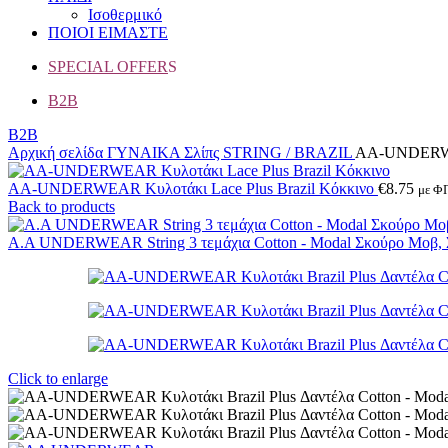
Ισοθερμικό
ΠΟΙΟΙ ΕΙΜΑΣΤΕ
SPECIAL OFFER
S
B2B
B2B
Αρχική σελίδα
ΓΥΝΑΙΚΑ
Σλίπς
STRING / BRAZIL
AA-UNDERWEAR
AA-UNDERWEAR Κυλοτάκι Lace Plus Brazil Κόκκινο
€
8.75
με Φ
Back to products
Α.A UNDERWEAR String 3 τεμάχια Cotton - Modal Σκούρο Μοβ,
Click to enlarge