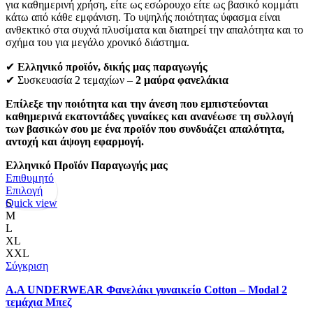
για καθημερινή χρήση, είτε ως εσώρουχο είτε ως βασικό κομμάτι
κάτω από κάθε εμφάνιση. Το υψηλής ποιότητας ύφασμα είναι
ανθεκτικό στα συχνά πλυσίματα και διατηρεί την απαλότητα και το
σχήμα του για μεγάλο χρονικό διάστημα.
✔
Ελληνικό προϊόν, δικής μας παραγωγής
✔ Συσκευασία 2 τεμαχίων –
2 μαύρα φανελάκια
Επίλεξε την ποιότητα και την άνεση που εμπιστεύονται
καθημερινά εκατοντάδες γυναίκες και ανανέωσε τη συλλογή
των βασικών σου με ένα προϊόν που συνδυάζει απαλότητα,
αντοχή και άψογη εφαρμογή.
Ελληνικό Προϊόν Παραγωγής μας
Επιθυμητό
Αυτό
Επιλογή
το
Quick view
S
προϊόν
M
έχει
L
πολλαπλές
XL
παραλλαγές.
XXL
Οι
Σύγκριση
επιλογές
Α.A UNDERWEAR Φανελάκι γυναικείο Cotton – Modal 2
μπορούν
τεμάχια Μπεζ
να