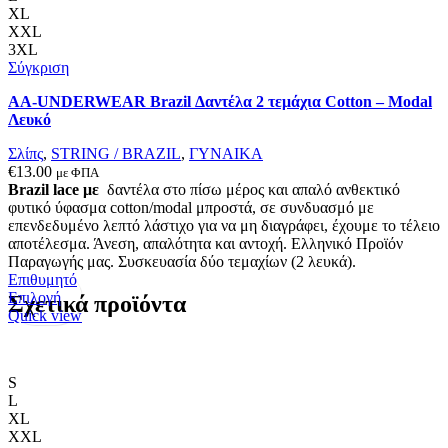
πολλαπλές
XL
παραλλαγές.
XXL
Οι
3XL
επιλογές
Σύγκριση
μπορούν
AA-UNDERWEAR Brazil Δαντέλα 2 τεμάχια Cotton – Modal
να
Λευκό
επιλεγούν
στη
Σλίπς
,
STRING / BRAZIL
,
ΓΥΝΑΙΚΑ
σελίδα
€
13.00
με ΦΠΑ
του
Brazil lace με
δαντέλα στο πίσω μέρος και απαλό ανθεκτικό
προϊόντος
φυτικό ύφασμα cotton/modal μπροστά, σε συνδυασμό με
επενδεδυμένο λεπτό λάστιχο για να μη διαγράφει, έχουμε το τέλειο
αποτέλεσμα. Άνεση, απαλότητα και αντοχή. Ελληνικό Προϊόν
Παραγωγής μας. Συσκευασία δύο τεμαχίων (2 λευκά).
Επιθυμητό
Αυτό
Επιλογή
Σχετικά προϊόντα
το
Quick view
προϊόν
έχει
πολλαπλές
S
παραλλαγές.
L
Οι
XL
επιλογές
XXL
μπορούν