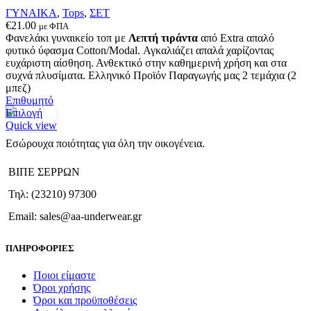
επιλεγούν
ΓΥΝΑΙΚΑ
,
Tops
,
ΣΕΤ
στη
€
21.00
με ΦΠΑ
σελίδα
Φανελάκι γυναικείο τοπ με
Λεπτή τιράντα
από Extra απαλό
του
φυτικό ύφασμα Cotton/Modal. Αγκαλιάζει απαλά χαρίζοντας
προϊόντος
ευχάριστη αίσθηση. Ανθεκτικό στην καθημερινή χρήση και στα
συχνά πλυσίματα. Ελληνικό Προϊόν Παραγωγής μας 2 τεμάχια (2
μπεζ)
Επιθυμητό
Αυτό
Επιλογή
το
Quick view
προϊόν
Εσώρουχα ποιότητας για όλη την οικογένεια.
έχει
πολλαπλές
ΒΙΠΕ ΣΕΡΡΩΝ
παραλλαγές.
Οι
Τηλ: (23210) 97300
επιλογές
μπορούν
Email: sales@aa-underwear.gr
να
επιλεγούν
ΠΛΗΡΟΦΟΡΙΕΣ
στη
σελίδα
του
Ποιοι είμαστε
προϊόντος
Όροι χρήσης
Όροι και προϋποθέσεις