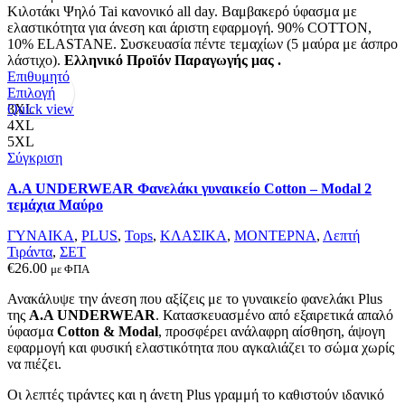
Κιλοτάκι Ψηλό Tai κανονικό all day. Βαμβακερό ύφασμα με
του
ελαστικότητα για άνεση και άριστη εφαρμογή. 90% COTTON,
προϊόντος
10% ELASTANE. Συσκευασία πέντε τεμαχίων (5 μαύρα με άσπρο
λάστιχο).
Ελληνικό Προϊόν Παραγωγής μας .
Επιθυμητό
Αυτό
Επιλογή
το
Quick view
3XL
προϊόν
4XL
έχει
5XL
πολλαπλές
Σύγκριση
παραλλαγές.
Α.A UNDERWEAR Φανελάκι γυναικείο Cotton – Modal 2
Οι
τεμάχια Μαύρο
επιλογές
μπορούν
ΓΥΝΑΙΚΑ
,
PLUS
,
Tops
,
ΚΛΑΣΙΚΑ
,
ΜΟΝΤΕΡΝΑ
,
Λεπτή
να
Τιράντα
,
ΣΕΤ
επιλεγούν
€
26.00
με ΦΠΑ
στη
σελίδα
Ανακάλυψε την άνεση που αξίζεις με το γυναικείο φανελάκι Plus
του
της
Α.Α UNDERWEAR
. Κατασκευασμένο από εξαιρετικά απαλό
προϊόντος
ύφασμα
Cotton & Modal
, προσφέρει ανάλαφρη αίσθηση, άψογη
εφαρμογή και φυσική ελαστικότητα που αγκαλιάζει το σώμα χωρίς
να πιέζει.
Οι λεπτές τιράντες και η άνετη Plus γραμμή το καθιστούν ιδανικό