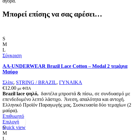
αγορά.
Μπορεί επίσης να σας αρέσει…
S
M
L
Σύγκριση
AA-UNDERWEAR Brazil Lace Cotton – Modal 2 τεμάχια
Μαύρο
Σλίπς
,
STRING / BRAZIL
,
ΓΥΝΑΙΚΑ
€
12.00
με ΦΠΑ
Brazil lace ψηλό,
δαντέλα μπροστά & πίσω, σε συνδυασμό με
επενδεδυμένο λεπτό λάστιχο. Άνεση, απαλότητα και αντοχή.
Ελληνικό Προϊόν Παραγωγής μας. Συσκευασία δύο τεμαχίων (2
μαύρα).
Επιθυμητό
Αυτό
Επιλογή
το
Quick view
S
προϊόν
M
έχει
L