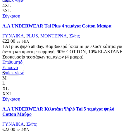
Quick view
3XL
προϊόν
4XL
έχει
5XL
πολλαπλές
Σύγκριση
παραλλαγές.
A.A UNDERWEAR Tai Plus 4 τεμάχια Cotton Μαύρα
Οι
επιλογές
ΓΥΝΑΙΚΑ
,
PLUS
,
ΜΟΝΤΕΡΝΑ
,
Σλίπς
μπορούν
€
22.00
με ΦΠΑ
να
ΤΑΙ plus ψηλό all day. Βαμβακερό ύφασμα με ελαστικότητα για
επιλεγούν
άνεση και άριστη εφαρμογή. 90% COTTON, 10% ELASTANΕ.
στη
Συσκευασία τεσσάρων τεμαχίων (4 μαύρα).
σελίδα
Επιθυμητό
του
Αυτό
Επιλογή
προϊόντος
το
Quick view
S
προϊόν
M
έχει
L
πολλαπλές
XL
παραλλαγές.
XXL
Οι
Σύγκριση
επιλογές
A.A UNDERWEAR Κιλοτάκι Ψηλό Tai 5 τεμάχια ψηλό
μπορούν
Cotton Μαύρο
να
επιλεγούν
ΓΥΝΑΙΚΑ
,
Σλίπς
στη
€
22.00
με ΦΠΑ
σελίδα