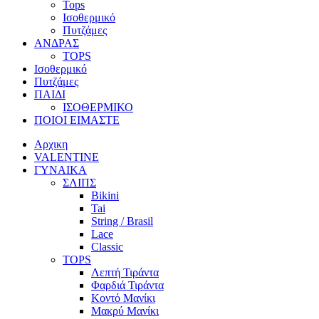
Tops
Ισοθερμικό
Πυτζάμες
ΑΝΔΡΑΣ
TOPS
Ισοθερμικό
Πυτζάμες
ΠΑΙΔΙ
ΙΣΟΘΕΡΜΙΚΟ
ΠΟΙΟΙ ΕΙΜΑΣΤΕ
Αρχικη
VALENTINE
ΓΥΝΑΙΚΑ
ΣΛΙΠΣ
Bikini
Tai
String / Brasil
Lace
Classic
TOPS
Λεπτή Τιράντα
Φαρδιά Τιράντα
Κοντό Μανίκι
Μακρύ Μανίκι