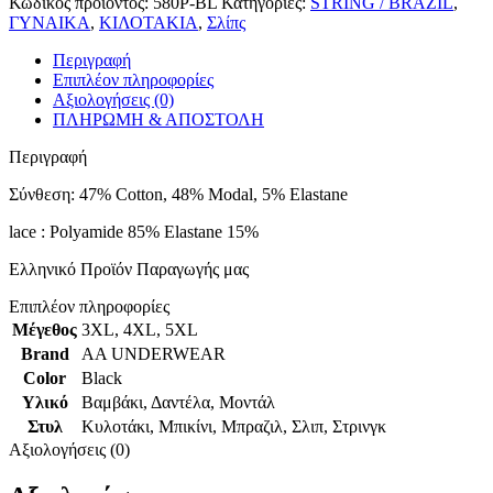
Κωδικός προϊόντος:
580P-BL
Κατηγορίες:
STRING / BRAZIL
,
ΓΥΝΑΙΚΑ
,
ΚΙΛΟΤΑΚΙΑ
,
Σλίπς
Περιγραφή
Επιπλέον πληροφορίες
Αξιολογήσεις (0)
ΠΛΗΡΩΜΗ & ΑΠΟΣΤΟΛΗ
Περιγραφή
Σύνθεση: 47% Cotton, 48% Modal, 5% Elastane
lace : Polyamide 85% Elastane 15%
Ελληνικό Προϊόν Παραγωγής μας
Επιπλέον πληροφορίες
Μέγεθος
3XL
,
4XL
,
5XL
Brand
AA UNDERWEAR
Color
Black
Υλικό
Βαμβάκι
,
Δαντέλα
,
Μοντάλ
Στυλ
Κυλοτάκι
,
Μπικίνι
,
Μπραζιλ
,
Σλιπ
,
Στρινγκ
Αξιολογήσεις (0)