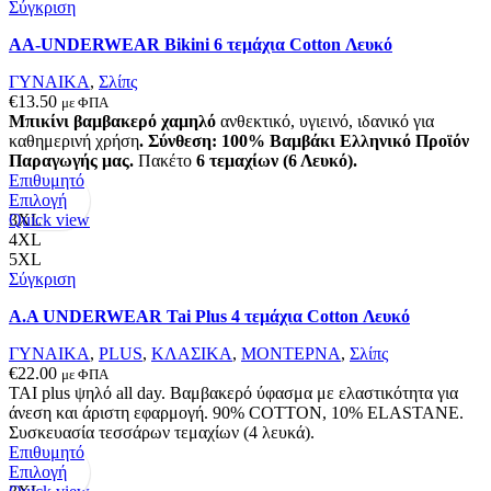
Σύγκριση
να
επιλεγούν
AA-UNDERWEAR Bikini 6 τεμάχια Cotton Λευκό
στη
σελίδα
ΓΥΝΑΙΚΑ
,
Σλίπς
του
€
13.50
με ΦΠΑ
προϊόντος
Μπικίνι βαμβακερό χαμηλό
ανθεκτικό, υγιεινό, ιδανικό για
καθημερινή χρήση
.
Σύνθεση: 100% Βαμβάκι
Ελληνικό Προϊόν
Παραγωγής μας.
Πακέτο
6 τεμαχίων (6 Λευκό).
Επιθυμητό
Αυτό
Επιλογή
το
Quick view
3XL
προϊόν
4XL
έχει
5XL
πολλαπλές
Σύγκριση
παραλλαγές.
A.A UNDERWEAR Tai Plus 4 τεμάχια Cotton Λευκό
Οι
επιλογές
ΓΥΝΑΙΚΑ
,
PLUS
,
ΚΛΑΣΙΚΑ
,
ΜΟΝΤΕΡΝΑ
,
Σλίπς
μπορούν
€
22.00
με ΦΠΑ
να
ΤΑΙ plus ψηλό all day. Βαμβακερό ύφασμα με ελαστικότητα για
επιλεγούν
άνεση και άριστη εφαρμογή. 90% COTTON, 10% ELASTANΕ.
στη
Συσκευασία τεσσάρων τεμαχίων (4 λευκά).
σελίδα
Επιθυμητό
του
Αυτό
Επιλογή
προϊόντος
το