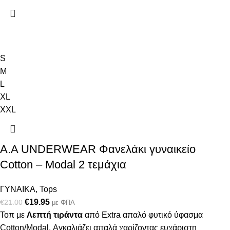
S
M
L
XL
XXL
Α.A UNDERWEAR Φανελάκι γυναικείο
Cotton – Modal 2 τεμάχια
ΓΥΝΑΙΚΑ
,
Tops
€
19.95
€
21.00
με ΦΠΑ
Τοπ με
Λεπτή τιράντα
από Extra απαλό φυτικό ύφασμα
Cotton/Modal. Αγκαλιάζει απαλά χαρίζοντας ευχάριστη