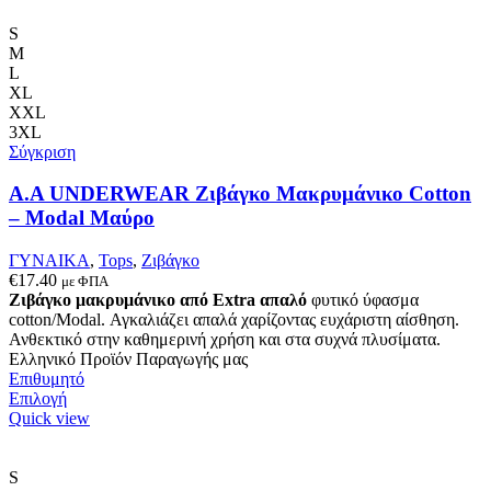
έχει
πολλαπλές
S
παραλλαγές.
M
Οι
L
επιλογές
XL
μπορούν
XXL
να
3XL
επιλεγούν
Σύγκριση
στη
σελίδα
Α.A UNDERWEAR Ζιβάγκο Μακρυμάνικο Cotton
του
– Modal Μαύρο
προϊόντος
ΓΥΝΑΙΚΑ
,
Tops
,
Ζιβάγκο
€
17.40
με ΦΠΑ
Ζιβάγκο μακρυμάνικο από Extra απαλό
φυτικό ύφασμα
cotton/Modal. Αγκαλιάζει απαλά χαρίζοντας ευχάριστη αίσθηση.
Ανθεκτικό στην καθημερινή χρήση και στα συχνά πλυσίματα.
Ελληνικό Προϊόν Παραγωγής μας
Επιθυμητό
Αυτό
Επιλογή
το
Quick view
προϊόν
έχει
πολλαπλές
S