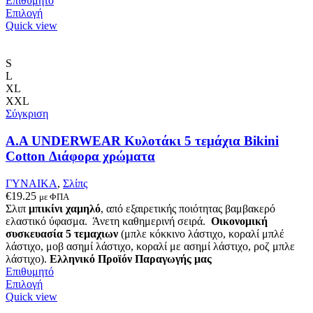
Επιθυμητό
Αυτό
Επιλογή
το
Quick view
προϊόν
έχει
πολλαπλές
S
παραλλαγές.
L
Οι
XL
επιλογές
XXL
μπορούν
Σύγκριση
να
επιλεγούν
A.A UNDERWEAR Κυλοτάκι 5 τεμάχια Bikini
στη
Cotton Διάφορα χρώματα
σελίδα
του
ΓΥΝΑΙΚΑ
,
Σλίπς
προϊόντος
€
19.25
με ΦΠΑ
Σλιπ
μπικίνι χαμηλό
, από εξαιρετικής ποιότητας βαμβακερό
ελαστικό ύφασμα. Άνετη καθημερινή σειρά.
Οικονομική
συσκευασία 5 τεμαχιων
(μπλε κόκκινο λάστιχο, κοραλί μπλέ
λάστιχο, μοβ ασημί λάστιχο, κοραλί με ασημί λάστιχο, ροζ μπλε
λάστιχο).
Ελληνικό Προϊόν Παραγωγής μας
Επιθυμητό
Αυτό
Επιλογή
το
Quick view
προϊόν