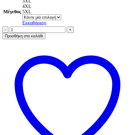
3XL
4XL
Μέγεθος
5XL
Εκκαθάριση
AA-
UNDERWEAR
Προσθήκη στο καλάθι
Κυλοτάκι
Lace
Plus
Brazil
Σκούρο
Μπλε
ποσότητα