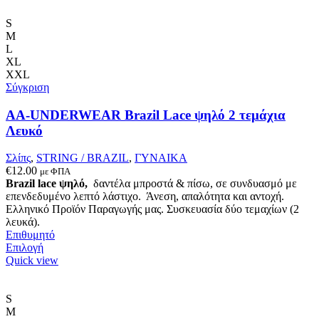
S
M
L
XL
XXL
Σύγκριση
AA-UNDERWEAR Brazil Lace ψηλό 2 τεμάχια
Λευκό
Σλίπς
,
STRING / BRAZIL
,
ΓΥΝΑΙΚΑ
€
12.00
με ΦΠΑ
Brazil lace ψηλό,
δαντέλα μπροστά & πίσω, σε συνδυασμό με
επενδεδυμένο λεπτό λάστιχο. Άνεση, απαλότητα και αντοχή.
Ελληνικό Προϊόν Παραγωγής μας. Συσκευασία δύο τεμαχίων (2
λευκά).
Επιθυμητό
Αυτό
Επιλογή
το
Quick view
προϊόν
έχει
πολλαπλές
S
παραλλαγές.
M