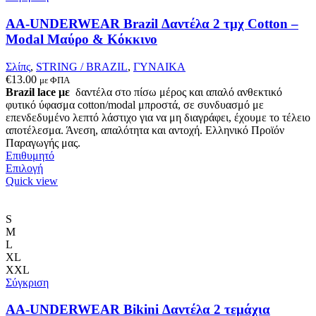
επιλεγούν
στη
AA-UNDERWEAR Brazil Δαντέλα 2 τμχ Cotton –
σελίδα
Modal Μαύρο & Κόκκινο
του
προϊόντος
Σλίπς
,
STRING / BRAZIL
,
ΓΥΝΑΙΚΑ
€
13.00
με ΦΠΑ
Brazil lace με
δαντέλα στο πίσω μέρος και απαλό ανθεκτικό
φυτικό ύφασμα cotton/modal μπροστά, σε συνδυασμό με
επενδεδυμένο λεπτό λάστιχο για να μη διαγράφει, έχουμε το τέλειο
αποτέλεσμα. Άνεση, απαλότητα και αντοχή. Ελληνικό Προϊόν
Παραγωγής μας.
Επιθυμητό
Αυτό
Επιλογή
το
Quick view
προϊόν
έχει
πολλαπλές
S
παραλλαγές.
M
Οι
L
επιλογές
XL
μπορούν
XXL
να
Σύγκριση
επιλεγούν
στη
AA-UNDERWEAR Bikini Δαντέλα 2 τεμάχια