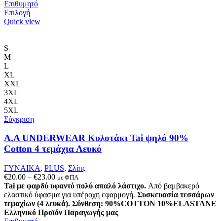
Επιθυμητό
Αυτό
Επιλογή
το
Quick view
προϊόν
έχει
πολλαπλές
S
παραλλαγές.
M
Οι
L
επιλογές
XL
μπορούν
XXL
να
3XL
επιλεγούν
4XL
στη
5XL
σελίδα
Σύγκριση
του
προϊόντος
A.A UNDERWEAR Κυλοτάκι Tai ψηλό 90%
Cotton 4 τεμάχια Λευκό
ΓΥΝΑΙΚΑ
,
PLUS
,
Σλίπς
Price
€
20.00
–
€
23.00
με ΦΠΑ
range:
Tai με φαρδύ υφαντό πολύ απαλό λάστιχο.
Από βαμβακερό
€20.00
ελαστικό ύφασμα για υπέροχη εφαρμογή.
Συσκευασία τεσσάρων
through
τεμαχίων (4 λευκά).
Σύνθεση: 90%COTTON 10%ELASTANE
€23.00
Ελληνικό Προϊόν Παραγωγής μας