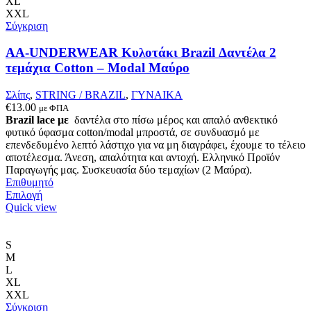
επιλογές
XL
μπορούν
XXL
να
Σύγκριση
επιλεγούν
στη
AA-UNDERWEAR Κυλοτάκι Brazil Δαντέλα 2
σελίδα
τεμάχια Cotton – Modal Μαύρο
του
προϊόντος
Σλίπς
,
STRING / BRAZIL
,
ΓΥΝΑΙΚΑ
€
13.00
με ΦΠΑ
Brazil lace με
δαντέλα στο πίσω μέρος και απαλό ανθεκτικό
φυτικό ύφασμα cotton/modal μπροστά, σε συνδυασμό με
επενδεδυμένο λεπτό λάστιχο για να μη διαγράφει, έχουμε το τέλειο
αποτέλεσμα. Άνεση, απαλότητα και αντοχή. Ελληνικό Προϊόν
Παραγωγής μας. Συσκευασία δύο τεμαχίων (2 Μαύρα).
Επιθυμητό
Αυτό
Επιλογή
το
Quick view
προϊόν
έχει
πολλαπλές
S
παραλλαγές.
M
Οι
L
επιλογές
XL
μπορούν
XXL
να
Σύγκριση