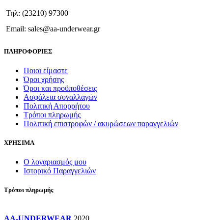
να
Τηλ: (23210) 97300
επιλεγούν
στη
Email: sales@aa-underwear.gr
σελίδα
του
ΠΛΗΡΟΦΟΡΙΕΣ
προϊόντος
Ποιοι είμαστε
Όροι χρήσης
Όροι και προϋποθέσεις
Ασφάλεια συναλλαγών
Πολιτική Απορρήτου
Τρόποι πληρωμής
Πολιτική επιστροφών / ακυρώσεων παραγγελιών
ΧΡΗΣΙΜΑ
Ο λογαριασμός μου
Ιστορικό Παραγγελιών
Τρόποι πληρωμής
AA-UNDERWEAR
2020