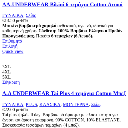
AA-UNDERWEAR Bikini 6 τεμάχια Cotton Λευκό
προϊόντος
ΓΥΝΑΙΚΑ
,
Σλίπς
€
13.50
με ΦΠΑ
Μπικίνι βαμβακερό χαμηλό
ανθεκτικό, υγιεινό, ιδανικό για
καθημερινή χρήση
.
Σύνθεση: 100% Βαμβάκι
Ελληνικό Προϊόν
Παραγωγής μας.
Πακέτο
6 τεμαχίων (6 Λευκό).
Επιθυμητό
Αυτό
Επιλογή
το
Quick view
προϊόν
έχει
πολλαπλές
3XL
παραλλαγές.
4XL
Οι
5XL
επιλογές
Σύγκριση
μπορούν
να
Α.A UNDERWEAR Tai Plus 4 τεμάχια Cotton Μπεζ
επιλεγούν
στη
ΓΥΝΑΙΚΑ
,
PLUS
,
ΚΛΑΣΙΚΑ
,
ΜΟΝΤΕΡΝΑ
,
Σλίπς
σελίδα
€
22.00
με ΦΠΑ
του
Tai plus ψηλό all day. Βαμβακερό ύφασμα με ελαστικότητα για
προϊόντος
άνεση και άριστη εφαρμογή. 90% COTTON, 10% ELASTANΕ.
Συσκευασία τεσσάρων τεμαχίων (4 μπεζ).