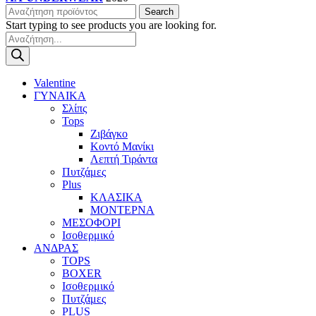
Search
Start typing to see products you are looking for.
Products
search
Valentine
ΓΥΝΑΙΚΑ
Σλίπς
Tops
Ζιβάγκο
Κοντό Μανίκι
Λεπτή Τιράντα
Πυτζάμες
Plus
ΚΛΑΣΙΚΑ
ΜΟΝΤΕΡΝΑ
ΜΕΣΟΦΟΡΙ
Ισοθερμικό
ΑΝΔΡΑΣ
TOPS
BOXER
Ισοθερμικό
Πυτζάμες
PLUS