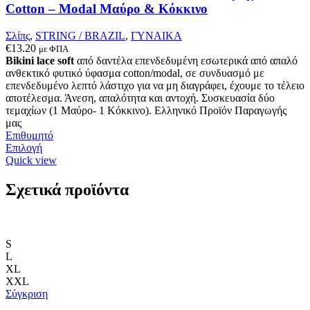
σελίδα
Cotton – Modal Μαύρο & Κόκκινο
του
προϊόντος
Σλίπς
,
STRING / BRAZIL
,
ΓΥΝΑΙΚΑ
€
13.20
με ΦΠΑ
Bikini lace soft
από δαντέλα επενδεδυμένη εσωτερικά από απαλό
ανθεκτικό φυτικό ύφασμα cotton/modal, σε συνδυασμό με
επενδεδυμένο λεπτό λάστιχο για να μη διαγράφει, έχουμε το τέλειο
αποτέλεσμα. Άνεση, απαλότητα και αντοχή. Συσκευασία δύο
τεμαχίων (1 Μαύρο- 1 Κόκκινο). Ελληνικό Προϊόν Παραγωγής
μας
Επιθυμητό
Αυτό
Επιλογή
το
Quick view
προϊόν
έχει
Σχετικά προϊόντα
πολλαπλές
παραλλαγές.
Οι
επιλογές
S
μπορούν
L
να
XL
επιλεγούν
XXL
στη
Σύγκριση
σελίδα
του