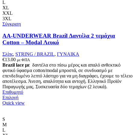
Οι
L
επιλογές
XL
μπορούν
XXL
να
3XL
επιλεγούν
Σύγκριση
στη
σελίδα
AA-UNDERWEAR Brazil Δαντέλα 2 τεμάχια
του
Cotton – Modal Λευκό
προϊόντος
Σλίπς
,
STRING / BRAZIL
,
ΓΥΝΑΙΚΑ
€
13.00
με ΦΠΑ
Brazil lace με
δαντέλα στο πίσω μέρος και απαλό ανθεκτικό
φυτικό ύφασμα cotton/modal μπροστά, σε συνδυασμό με
επενδεδυμένο λεπτό λάστιχο για να μη διαγράφει, έχουμε το τέλειο
αποτέλεσμα. Άνεση, απαλότητα και αντοχή. Ελληνικό Προϊόν
Παραγωγής μας. Συσκευασία δύο τεμαχίων (2 λευκά).
Επιθυμητό
Αυτό
Επιλογή
το
Quick view
προϊόν
έχει
πολλαπλές
S
παραλλαγές.
M
Οι
L