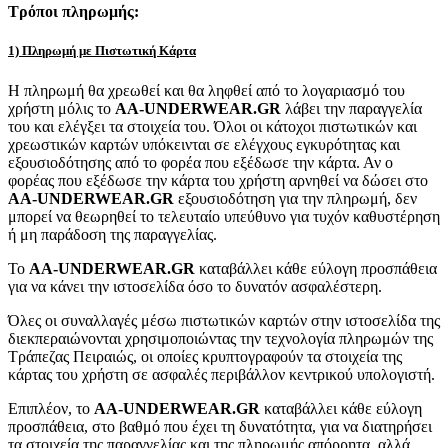
Τρόποι πληρωμής:
1) Πληρωμή με Πιστωτική Κάρτα
Η πληρωμή θα χρεωθεί και θα ληφθεί από το λογαριασμό του
χρήστη μόλις το
AA-UNDERWEAR.GR
λάβει την παραγγελία
του και ελέγξει τα στοιχεία του. Όλοι οι κάτοχοι πιστωτικών και
χρεωστικών καρτών υπόκεινται σε ελέγχους εγκυρότητας και
εξουσιοδότησης από το φορέα που εξέδωσε την κάρτα. Αν ο
φορέας που εξέδωσε την κάρτα του χρήστη αρνηθεί να δώσει στο
AA-UNDERWEAR.GR
εξουσιοδότηση για την πληρωμή, δεν
μπορεί να θεωρηθεί το τελευταίο υπεύθυνο για τυχόν καθυστέρηση
ή μη παράδοση της παραγγελίας.
Το
AA-UNDERWEAR.GR
καταβάλλει κάθε εύλογη προσπάθεια
για να κάνει την ιστοσελίδα όσο το δυνατόν ασφαλέστερη.
Όλες οι συναλλαγές μέσω πιστωτικών καρτών στην ιστοσελίδα της
διεκπεραιώνονται χρησιμοποιώντας την τεχνολογία πληρωμών της
Τράπεζας Πειραιώς, οι οποίες κρυπτογραφούν τα στοιχεία της
κάρτας του χρήστη σε ασφαλές περιβάλλον κεντρικού υπολογιστή.
Επιπλέον, το
AA-UNDERWEAR.GR
καταβάλλει κάθε εύλογη
προσπάθεια, στο βαθμό που έχει τη δυνατότητα, για να διατηρήσει
τα στοιχεία της παραγγελίας και της πληρωμής απόρρητα, αλλά