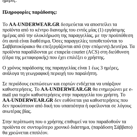
ημέρες.
Πληροφορίες παράδοσης:
To
AA-UNDERWEAR.GR
δεσμεύεται να αποστείλει τα
προϊόντα από το κέντρο διανομής του εντός μίας (1) εργάσιμης
ημέρας από την ολοκλήρωση της παραγγελίας, με την προϋπόθεση
ότι αυτά είναι διαθέσιμα. Όσες παραγγελίες τοποθετούνται το
Σαββατοκύριακο θα επεξεργάζονται από (την επόμενη) Δευτέρα. Τα
προϊόντα παραδίδονται με εταιρεία courier (ACS) στη διεύθυνση
(έδρα της μεταφορικής) που έχει επιλέξει ο χρήστης.
Ο χρόνος παράδοσης της παραγγελίας είναι 1 έως 3 ημέρες,
ανάλογα τη γεωγραφική περιοχή του παραλήπτη.
Σε περιόδους εκπτώσεων και εορτών ενδέχεται να υπάρξουν
καθυστερήσεις. Το
AA-UNDERWEAR.GR
θα ενημερώνει με e-
mail για τυχόν καθυστερήσεις στην παραγγελία του χρήστη. Το
AA-UNDERWEAR.GR
δεν ευθύνεται για καθυστερήσεις που
δεν προκύπτουν από δική του υπαιτιότητα ή οφείλονται σε λόγους
ανωτέρας βίας.
Στην περίπτωση που ο χρήστης επιθυμεί να του παραδοθούν τα
προϊόντα σε συντομότερο χρονικό διάστημα, (παράδοση Σάββατο)
θα χρεώνεται επιπλέον.