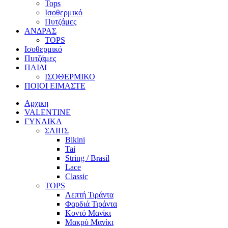
Tops
Ισοθερμικό
Πυτζάμες
ΑΝΔΡΑΣ
TOPS
Ισοθερμικό
Πυτζάμες
ΠΑΙΔΙ
ΙΣΟΘΕΡΜΙΚΟ
ΠΟΙΟΙ ΕΙΜΑΣΤΕ
Αρχικη
VALENTINE
ΓΥΝΑΙΚΑ
ΣΛΙΠΣ
Bikini
Tai
String / Brasil
Lace
Classic
TOPS
Λεπτή Τιράντα
Φαρδιά Τιράντα
Κοντό Μανίκι
Μακρύ Μανίκι