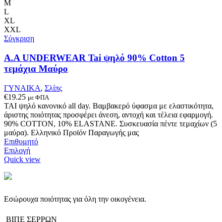
παραλλαγές.
M
Οι
L
επιλογές
XL
μπορούν
XXL
να
Σύγκριση
επιλεγούν
στη
A.A UNDERWEAR Tai ψηλό 90% Cotton 5
σελίδα
τεμάχια Μαύρο
του
προϊόντος
ΓΥΝΑΙΚΑ
,
Σλίπς
€
19.25
με ΦΠΑ
ΤΑΙ ψηλό κανονικό all day. Βαμβακερό ύφασμα με ελαστικότητα,
άριστης ποιότητας προσφέρει άνεση, αντοχή και τέλεια εφαρμογή.
90% COTTON, 10% ELASTANE. Συσκευασία πέντε τεμαχίων (5
μαύρα). Ελληνικό Προϊόν Παραγωγής μας
Επιθυμητό
Αυτό
Επιλογή
το
Quick view
προϊόν
έχει
πολλαπλές
παραλλαγές.
Εσώρουχα ποιότητας για όλη την οικογένεια.
Οι
επιλογές
ΒΙΠΕ ΣΕΡΡΩΝ
μπορούν