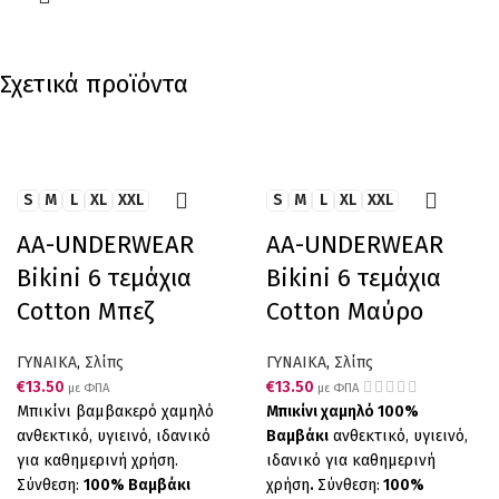
Σχετικά προϊόντα
S
M
L
XL
XXL
S
M
L
XL
XXL
AA-UNDERWEAR
AA-UNDERWEAR
Bikini 6 τεμάχια
Bikini 6 τεμάχια
Cotton Μπεζ
Cotton Μαύρο
ΓΥΝΑΙΚΑ
,
Σλίπς
ΓΥΝΑΙΚΑ
,
Σλίπς
€
13.50
€
13.50
με ΦΠΑ
με ΦΠΑ
Μπικίνι βαμβακερό χαμηλό
Μπικίνι χαμηλό 100%
ανθεκτικό, υγιεινό, ιδανικό
Βαμβάκι
ανθεκτικό, υγιεινό,
για καθημερινή χρήση.
ιδανικό για καθημερινή
Σύνθεση:
100% Βαμβάκι
χρήση
.
Σύνθεση:
100%