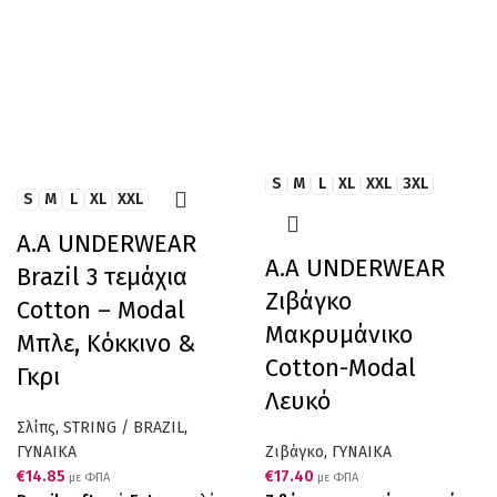
S
M
L
XL
XXL
3XL
S
M
L
XL
XXL
A.A UNDERWEAR
Α.A UNDERWEAR
Brazil 3 τεμάχια
Ζιβάγκο
Cotton – Modal
Μακρυμάνικο
Μπλε, Κόκκινο &
Cotton-Modal
Γκρι
Λευκό
Σλίπς
,
STRING / BRAZIL
,
ΓΥΝΑΙΚΑ
Ζιβάγκο
,
ΓΥΝΑΙΚΑ
€
14.85
€
17.40
με ΦΠΑ
με ΦΠΑ