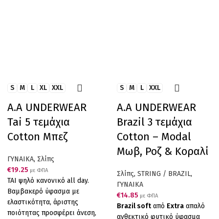
S
M
L
XL
XXL
S
M
L
XXL
A.A UNDERWEAR
A.A UNDERWEAR
Tai 5 τεμάχια
Brazil 3 τεμάχια
Cotton Μπεζ
Cotton – Modal
Μωβ, Ροζ & Κοραλί
ΓΥΝΑΙΚΑ
,
Σλίπς
€
19.25
με ΦΠΑ
Σλίπς
,
STRING / BRAZIL
,
ΤΑΙ ψηλό κανονικό all day.
ΓΥΝΑΙΚΑ
Βαμβακερό ύφασμα με
€
14.85
με ΦΠΑ
ελαστικότητα, άριστης
Brazil soft
από
Extra
απαλό
ποιότητας προσφέρει άνεση,
ανθεκτικό φυτικό ύφασμα