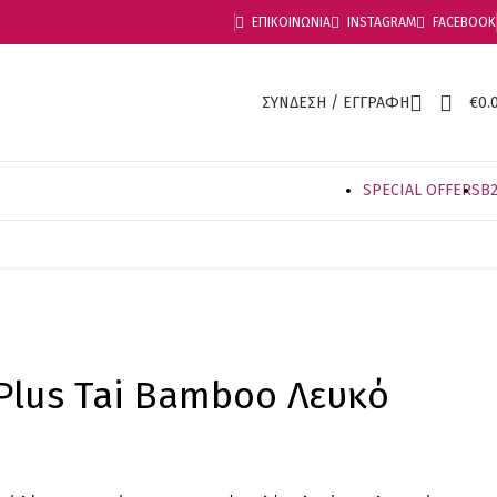
ΕΠΙΚΟΙΝΩΝΙΑ
INSTAGRAM
FACEBOOK
ΣΥΝΔΕΣΗ / ΕΓΓΡΑΦΗ
€
0.
SPECIAL OFFER
S
B
Plus Tai Bamboo Λευκό