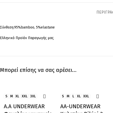
ΠΕΡΙΓΡ
Σύνθεση:95%bamboo, 5%elastane
Ελληνικό Προϊόν Παραγωγής μας
Μπορεί επίσης να σας αρέσει…
S
M
XL
XXL
3XL
S
M
L
XL
XXL
Α.A UNDERWEAR
AA-UNDERWEAR