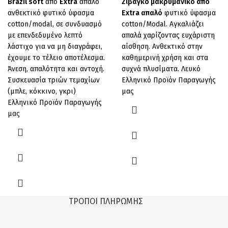
Brazil soft
από
Extra
απαλό
Ζιβάγκο μακρυμάνικο από
ανθεκτικό φυτικό ύφασμα
Extra απαλό
φυτικό ύφασμα
cotton/modal, σε συνδυασμό
cotton/Modal. Αγκαλιάζει
με επενδεδυμένο λεπτό
απαλά χαρίζοντας ευχάριστη
λάστιχο για να μη διαγράφει,
αίσθηση. Ανθεκτικό στην
έχουμε το τέλειο αποτέλεσμα.
καθημερινή χρήση και στα
Άνεση, απαλότητα και αντοχή.
συχνά πλυσίματα. Λευκό
Συσκευασία τριών τεμαχίων
Ελληνικό Προϊόν Παραγωγής
(μπλε, κόκκινο, γκρι)
μας
Ελληνικό Προϊόν Παραγωγής
μας
ΤΡΌΠΟΙ ΠΛΗΡΩΜΉΣ