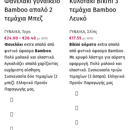
Φανελάκι γυναικείο
Κυλοτάκι Bikini 3
Bamboo απαλό 2
τεμάχια Bamboo
τεμάχια Μπεζ
Λευκό
ΓΥΝΑΙΚΑ
,
Tops
ΓΥΝΑΙΚΑ
,
Σλίπς
€
24.00
–
€
26.40
€
17.55
με ΦΠΑ
με ΦΠΑ
Φανελάκι
extra απαλό από
Bikini
αόρατο
extra απαλό
φυτικό ύφασμα
Bamboo
.
από φυτικό ύφασμα Bamboo .
Πολύ μαλακό και ελαστικό.
Με κρυφό λάστιχο για αόρατη
Αγκαλιάζει απαλά χαρίζοντας
εφαρμογή. Πολύ μαλακό και
ευχάριστη αίσθηση.
ελαστικό. Συσκευασία τριών
Συσκευασία δύο τεμαχίων (2
τεμαχίων (3 άσπρα). Ελληνικό
μπεζ). Ελληνικό Προϊόν
Προϊόν Παραγωγής μας
Παραγωγής μας.