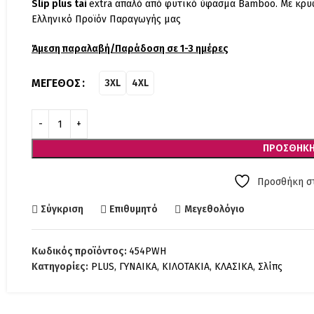
Slip plus tai
extra απαλό από φυτικό ύφασμα Bamboo. Με κρυφ
Ελληνικό Προϊόν Παραγωγής μας
Άμεση παραλαβή/Παράδοση σε 1-3 ημέρες
ΜΈΓΕΘΟΣ
3XL
4XL
ΠΡΟΣΘΉΚΗ
Προσθήκη στ
Σύγκριση
Επιθυμητό
Μεγεθολόγιο
Κωδικός προϊόντος:
454PWH
Κατηγορίες:
PLUS
,
ΓΥΝΑΙΚΑ
,
ΚΙΛΟΤΑΚΙΑ
,
ΚΛΑΣΙΚΑ
,
Σλίπς