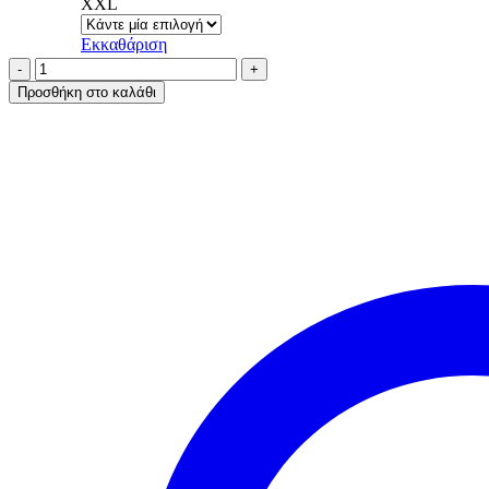
XXL
Εκκαθάριση
AA
UNDERWEAR
Προσθήκη στο καλάθι
Πιτζάμα
Γυναικεία
100%
Cotton
Ιnterlock
Μαύρο
με
στάμπα
ποσότητα