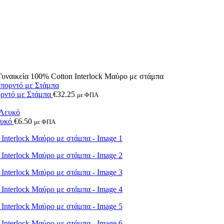
ικεία 100% Cotton Ιnterlock Μαύρο με στάμπα
ρντό με Στάμπα
€
32.25
με ΦΠΑ
ευκό
€
6.50
με ΦΠΑ