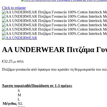
Click to enlarge
AA UNDERWEAR Πιτζάμα Γυναι
€
32.25
με ΦΠΑ
Πιτζάμα γυναικεία από ύφασμα που κρατάει τη θερμοκρασία του σώμ
Άμεση παραλαβή/Παράδοση σε 1-3 ημέρες
S
M
L
Μέγεθος
XL