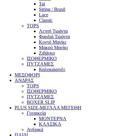
Tai
String / Brasil
Lace
Classic
TOPS
Λεπτή Τιράντα
Φαρδιά Τιράντα
Κοντό Μανίκι
Μακρύ Μανίκι
Ζιβάγκο
ΙΣΟΘΕΡΜΙΚΟ
ΠΥΤΖΑΜΕΣ
Καλοκαιρινές
ΜΕΣΟΦΟΡΙ
ΑΝΔΡΑΣ
TOPS
ΙΣΟΘΕΡΜΙΚΟ
ΠΥΤΖΑΜΕΣ
BOXER SLIP
PLUS SIZE
-ΜΕΓΑΛΑ ΜΕΓΕΘΗ
Γυναικεία
ΜΟΝΤΕΡΝΑ
ΚΛΑΣΙΚΑ
Ανδρικά
ΠΑΙΔΙ