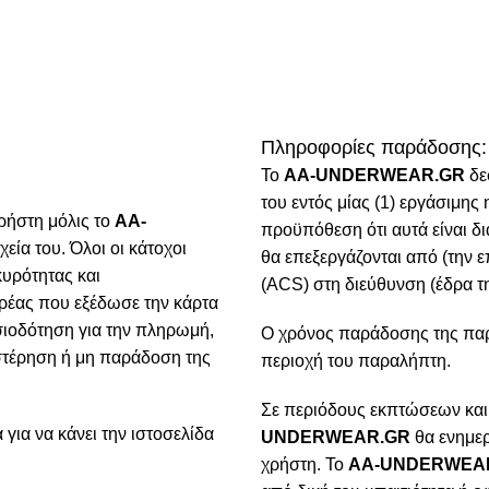
Πληροφορίες παράδοσης:
To
AA-UNDERWEAR.GR
δε
του εντός μίας (1) εργάσιμη
ρήστη μόλις το
AA-
προϋπόθεση ότι αυτά είναι δ
χεία του. Όλοι οι κάτοχοι
θα επεξεργάζονται από (την ε
κυρότητας και
(ACS) στη διεύθυνση (έδρα τη
ρέας που εξέδωσε την κάρτα
ιοδότηση για την πληρωμή,
Ο χρόνος παράδοσης της παρα
υστέρηση ή μη παράδοση της
περιοχή του παραλήπτη.
Σε περιόδους εκπτώσεων και
για να κάνει την ιστοσελίδα
UNDERWEAR.GR
θα ενημερ
χρήστη. Το
AA-UNDERWEA