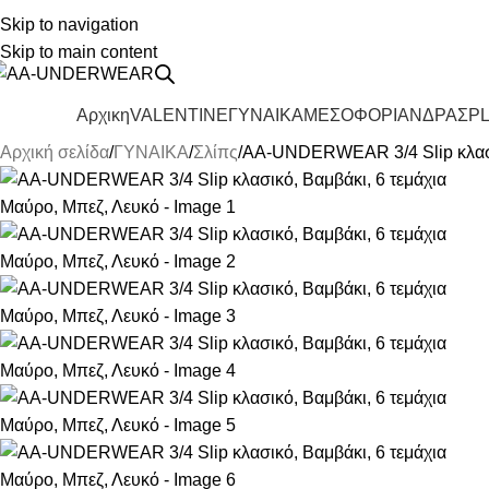
Skip to navigation
ηλεφωνικές παραγγελίες 23210 97300
Skip to main content
Αρχικη
VALENTINE
ΓΥΝΑΙΚΑ
ΜΕΣΟΦΟΡΙ
ΑΝΔΡΑΣ
PL
ατηγορίες
Αρχική σελίδα
ΓΥΝΑΙΚΑ
Σλίπς
AA-UNDERWEAR 3/4 Slip κλασικ