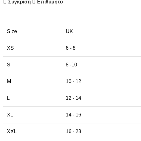
Σύγκριση
Επιθυμητό
Size
UK
XS
6 - 8
S
8 -10
M
10 - 12
L
12 - 14
XL
14 - 16
XXL
16 - 28