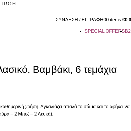
ΚΠΤΩΣΗ
Επικοινωνια
Instagram
Facebook
ΣΥΝΔΕΣΗ / ΕΓΓΡΑΦΗ
0
0
items
€
0.
SPECIAL OFFER
S
B2
σικό, Βαμβάκι, 6 τεμάχια
 καθημερινή χρήση. Αγκαλιάζει απαλά το σώμα και το αφήνει να
αύρα – 2 Μπεζ – 2 Λευκά).