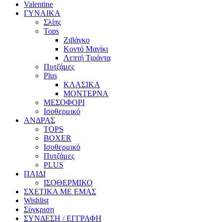
Valentine
ΓΥΝΑΙΚΑ
Σλίπς
Tops
Ζιβάγκο
Κοντό Μανίκι
Λεπτή Τιράντα
Πυτζάμες
Plus
ΚΛΑΣΙΚΑ
ΜΟΝΤΕΡΝΑ
ΜΕΣΟΦΟΡΙ
Ισοθερμικό
ΑΝΔΡΑΣ
TOPS
BOXER
Ισοθερμικό
Πυτζάμες
PLUS
ΠΑΙΔΙ
ΙΣΟΘΕΡΜΙΚΟ
ΣΧΕΤΙΚΑ ΜΕ ΕΜΑΣ
Wishlist
Σύγκριση
ΣΥΝΔΕΣΗ / ΕΓΓΡΑΦΗ