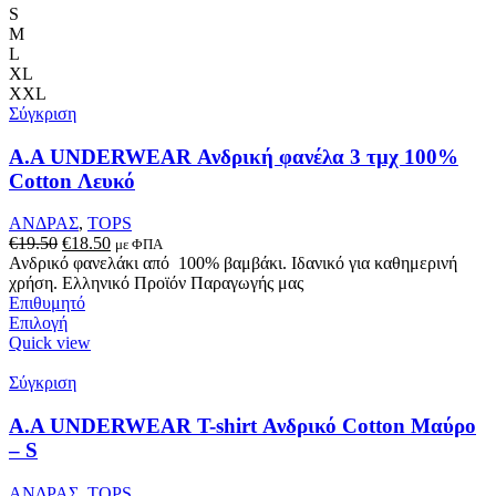
S
M
L
XL
XXL
Σύγκριση
Α.A UNDERWEAR Ανδρική φανέλα 3 τμχ 100%
Cotton Λευκό
ΑΝΔΡΑΣ
,
TOPS
Original
Η
€
19.50
€
18.50
με ΦΠΑ
price
τρέχουσα
Ανδρικό φανελάκι από 100% βαμβάκι. Ιδανικό για καθημερινή
was:
τιμή
χρήση. Ελληνικό Προϊόν Παραγωγής μας
€19.50.
είναι:
Επιθυμητό
Αυτό
€18.50.
Επιλογή
το
Quick view
προϊόν
έχει
Σύγκριση
πολλαπλές
παραλλαγές.
Α.A UNDERWEAR T-shirt Ανδρικό Cotton Μαύρο
Οι
– S
επιλογές
μπορούν
ΑΝΔΡΑΣ
,
TOPS