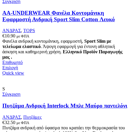
μπορούν
Σύγκριση
να
επιλεγούν
AA-UNDERWEAR Φανέλα Κοντομάνικη
στη
Εφαρμοστή Ανδρική Sport Slim Cotton Λευκό
σελίδα
του
ΑΝΔΡΑΣ
,
TOPS
προϊόντος
€
10.90
με ΦΠΑ
Φανέλα ανδρική κοντομάνικη, εφαρμοστή,
Sport Slim με
τελείωμα ελαστικό
. Άψογη εφαρμογή για έντονη αθλητική
άσκηση και καθημερινή χρήση.
Ελληνικό Προϊόν Παραγωγής
μας .
Επιθυμητό
Αυτό
Επιλογή
το
Quick view
προϊόν
έχει
πολλαπλές
S
παραλλαγές.
Σύγκριση
Οι
επιλογές
Πυτζάμα Ανδρική Interlock Μπλε Μαύρο παντελόνι
μπορούν
να
ΑΝΔΡΑΣ
,
Πυτζάμες
επιλεγούν
€
32.50
με ΦΠΑ
στη
Πυτζάμα ανδρική από ύφασμα που κρατάει την θερμοκρασία του
σελίδα