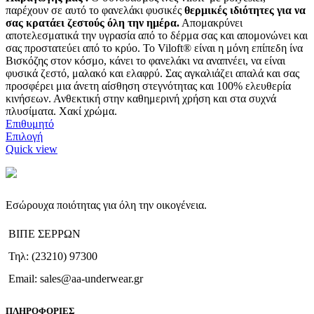
παρέχουν σε αυτό το φανελάκι φυσικές
θερμικές
ιδιότητες για να
σας κρατάει ζεστούς όλη την ημέρα.
Απομακρύνει
αποτελεσματικά την υγρασία από το δέρμα σας και απομονώνει και
σας προστατεύει από το κρύο. Το Viloft® είναι η μόνη επίπεδη ίνα
Βισκόζης στον κόσμο, κάνει το φανελάκι να αναπνέει, να είναι
φυσικά ζεστό, μαλακό και ελαφρύ. Σας αγκαλιάζει απαλά και σας
προσφέρει μια άνετη αίσθηση στεγνότητας και 100% ελευθερία
κινήσεων. Ανθεκτική στην καθημερινή χρήση και στα συχνά
πλυσίματα. Χακί χρώμα.
Επιθυμητό
Αυτό
Επιλογή
το
Quick view
προϊόν
έχει
πολλαπλές
παραλλαγές.
Εσώρουχα ποιότητας για όλη την οικογένεια.
Οι
επιλογές
ΒΙΠΕ ΣΕΡΡΩΝ
μπορούν
να
Τηλ: (23210) 97300
επιλεγούν
στη
Email: sales@aa-underwear.gr
σελίδα
του
ΠΛΗΡΟΦΟΡΙΕΣ
προϊόντος