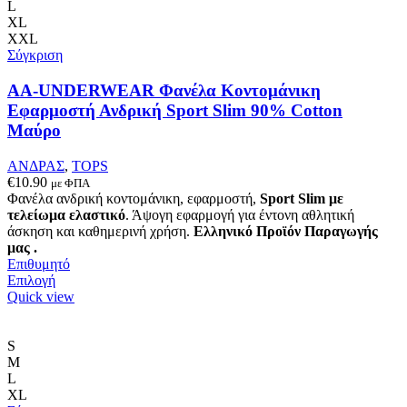
παραλλαγές.
L
Οι
XL
επιλογές
XXL
μπορούν
Σύγκριση
να
επιλεγούν
AA-UNDERWEAR Φανέλα Κοντομάνικη
στη
Εφαρμοστή Ανδρική Sport Slim 90% Cotton
σελίδα
Μαύρο
του
προϊόντος
ΑΝΔΡΑΣ
,
TOPS
€
10.90
με ΦΠΑ
Φανέλα ανδρική κοντομάνικη, εφαρμοστή,
Sport Slim με
τελείωμα ελαστικό
. Άψογη εφαρμογή για έντονη αθλητική
άσκηση και καθημερινή χρήση.
Ελληνικό Προϊόν Παραγωγής
μας .
Επιθυμητό
Αυτό
Επιλογή
το
Quick view
προϊόν
έχει
πολλαπλές
S
παραλλαγές.
M
Οι
L
επιλογές
XL