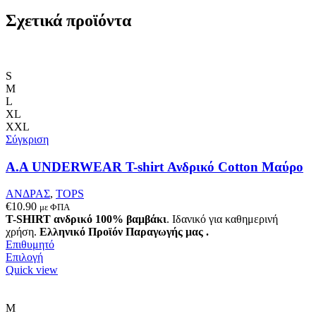
προϊόν
έχει
Σχετικά προϊόντα
πολλαπλές
παραλλαγές.
Οι
επιλογές
S
μπορούν
M
να
L
επιλεγούν
XL
στη
XXL
σελίδα
Σύγκριση
του
προϊόντος
Α.A UNDERWEAR T-shirt Ανδρικό Cotton Μαύρο
ΑΝΔΡΑΣ
,
TOPS
€
10.90
με ΦΠΑ
T-SHIRT ανδρικό 100% βαμβάκι
. Ιδανικό για καθημερινή
χρήση.
Ελληνικό Προϊόν Παραγωγής μας .
Επιθυμητό
Αυτό
Επιλογή
το
Quick view
προϊόν
έχει
πολλαπλές
M