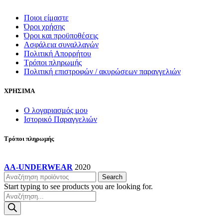
Ποιοι είμαστε
Όροι χρήσης
Όροι και προϋποθέσεις
Ασφάλεια συναλλαγών
Πολιτική Απορρήτου
Τρόποι πληρωμής
Πολιτική επιστροφών / ακυρώσεων παραγγελιών
ΧΡΗΣΙΜΑ
Ο λογαριασμός μου
Ιστορικό Παραγγελιών
Τρόποι πληρωμής
AA-UNDERWEAR
2020
Search
Start typing to see products you are looking for.
Products
search