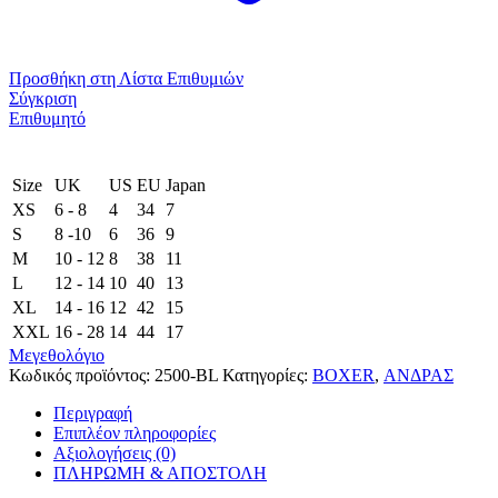
Προσθήκη στη Λίστα Επιθυμιών
Σύγκριση
Επιθυμητό
Size
UK
US
EU
Japan
XS
6 - 8
4
34
7
S
8 -10
6
36
9
M
10 - 12
8
38
11
L
12 - 14
10
40
13
XL
14 - 16
12
42
15
XXL
16 - 28
14
44
17
Μεγεθολόγιο
Κωδικός προϊόντος:
2500-BL
Κατηγορίες:
BOXER
,
ΑΝΔΡΑΣ
Περιγραφή
Επιπλέον πληροφορίες
Αξιολογήσεις (0)
ΠΛΗΡΩΜΗ & ΑΠΟΣΤΟΛΗ