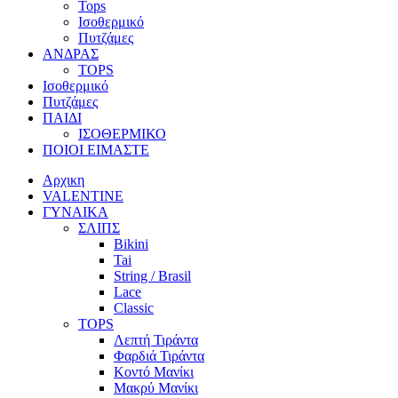
Tops
Ισοθερμικό
Πυτζάμες
ΑΝΔΡΑΣ
TOPS
Ισοθερμικό
Πυτζάμες
ΠΑΙΔΙ
ΙΣΟΘΕΡΜΙΚΟ
ΠΟΙΟΙ ΕΙΜΑΣΤΕ
Αρχικη
VALENTINE
ΓΥΝΑΙΚΑ
ΣΛΙΠΣ
Bikini
Tai
String / Brasil
Lace
Classic
TOPS
Λεπτή Τιράντα
Φαρδιά Τιράντα
Κοντό Μανίκι
Μακρύ Μανίκι