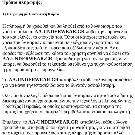
Τρόποι πληρωμής:
1) Πληρωμή με Πιστωτική Κάρτα
Η πληρωμή θα χρεωθεί και θα ληφθεί από το λογαριασμό του
χρήστη μόλις το
AA-UNDERWEAR.GR
λάβει την παραγγελία
του και ελέγξει τα στοιχεία του. Όλοι οι κάτοχοι πιστωτικών και
χρεωστικών καρτών υπόκεινται σε ελέγχους εγκυρότητας και
εξουσιοδότησης από το φορέα που εξέδωσε την κάρτα. Αν ο
φορέας που εξέδωσε την κάρτα του χρήστη αρνηθεί να δώσει στο
AA-UNDERWEAR.GR
εξουσιοδότηση για την πληρωμή, δεν
μπορεί να θεωρηθεί το τελευταίο υπεύθυνο για τυχόν καθυστέρηση
ή μη παράδοση της παραγγελίας.
Το
AA-UNDERWEAR.GR
καταβάλλει κάθε εύλογη προσπάθεια
για να κάνει την ιστοσελίδα όσο το δυνατόν ασφαλέστερη.
Όλες οι συναλλαγές μέσω πιστωτικών καρτών στην ιστοσελίδα της
διεκπεραιώνονται χρησιμοποιώντας την τεχνολογία πληρωμών της
Τράπεζας Πειραιώς, οι οποίες κρυπτογραφούν τα στοιχεία της
κάρτας του χρήστη σε ασφαλές περιβάλλον κεντρικού υπολογιστή.
Επιπλέον, το
AA-UNDERWEAR.GR
καταβάλλει κάθε εύλογη
προσπάθεια, στο βαθμό που έχει τη δυνατότητα, για να διατηρήσει
τα στοιχεία της παραγγελίας και της πληρωμής απόρρητα, αλλά