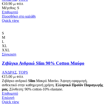
να
€
10.90
με ΦΠΑ
επιλεγούν
Μέγεθος: S
στη
Επιθυμητό
σελίδα
Προσθήκη στο καλάθι
του
Quick view
προϊόντος
S
M
L
XL
XXL
Σύγκριση
Ζιβάγκο Ανδρικό Slim 90% Cotton Μαύρο
ΑΝΔΡΑΣ
,
TOPS
€
15.00
με ΦΠΑ
Ζιβάγκο ανδρικό
Slim
Μακρύ Μανίκι. Άψογη εφαρμογή,
ανθεκτικό στην καθημερινή χρήση.
Ελληνικό Προϊόν Παραγωγής
μας .
Σύνθεση: 90% cotton-10% elastane.
Επιθυμητό
Αυτό
Επιλογή
το
Quick view