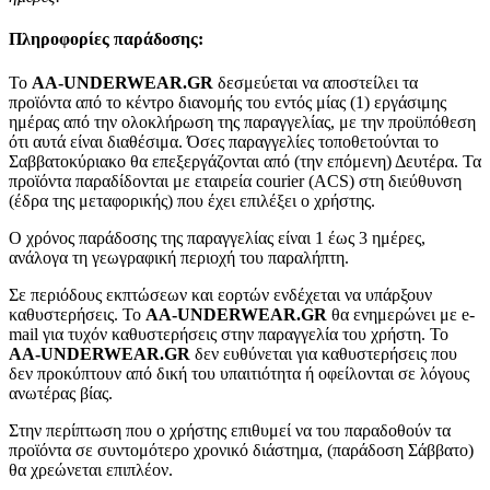
Πληροφορίες παράδοσης:
To
AA-UNDERWEAR.GR
δεσμεύεται να αποστείλει τα
προϊόντα από το κέντρο διανομής του εντός μίας (1) εργάσιμης
ημέρας από την ολοκλήρωση της παραγγελίας, με την προϋπόθεση
ότι αυτά είναι διαθέσιμα. Όσες παραγγελίες τοποθετούνται το
Σαββατοκύριακο θα επεξεργάζονται από (την επόμενη) Δευτέρα. Τα
προϊόντα παραδίδονται με εταιρεία courier (ACS) στη διεύθυνση
(έδρα της μεταφορικής) που έχει επιλέξει ο χρήστης.
Ο χρόνος παράδοσης της παραγγελίας είναι 1 έως 3 ημέρες,
ανάλογα τη γεωγραφική περιοχή του παραλήπτη.
Σε περιόδους εκπτώσεων και εορτών ενδέχεται να υπάρξουν
καθυστερήσεις. Το
AA-UNDERWEAR.GR
θα ενημερώνει με e-
mail για τυχόν καθυστερήσεις στην παραγγελία του χρήστη. Το
AA-UNDERWEAR.GR
δεν ευθύνεται για καθυστερήσεις που
δεν προκύπτουν από δική του υπαιτιότητα ή οφείλονται σε λόγους
ανωτέρας βίας.
Στην περίπτωση που ο χρήστης επιθυμεί να του παραδοθούν τα
προϊόντα σε συντομότερο χρονικό διάστημα, (παράδοση Σάββατο)
θα χρεώνεται επιπλέον.