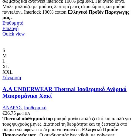
σώματος και αναπνέει interlock 100% βαμβάκι. Για άνετο ύπνο.
του
Μπλε μπλούζα με μαύρες λεπτομέρειες στου ώμους και μαύρο
προϊόντος
παντελόνι. Interlock 100% cotton
Ελληνικό Προϊόν Παραγωγής
μας .
Επιθυμητό
Αυτό
Επιλογή
το
Quick view
προϊόν
έχει
πολλαπλές
S
παραλλαγές.
M
Οι
L
επιλογές
XL
μπορούν
XXL
να
Σύγκριση
επιλεγούν
στη
Α.A UNDERWEAR Thermal Ισοθερμικό Ανδρικό
σελίδα
Μακρυμάνικο Χακί
του
προϊόντος
ΑΝΔΡΑΣ
,
Ισοθερμικό
€
26.75
με ΦΠΑ
Thermal ισοθερμικό top
μακρύ μανίκι πολύ ζεστό και απαλό
για
τους ψυχρούς μήνες. Δ
ιατηρεί τη θερμότητα και τη ζεστασιά στο
σώμα ενώ αφήνει το δέρμα να αναπνέει
.
Ελληνικό Προϊόν
Παραγωγής μας .
Ο συνδυασμός ίνες viloft με polyester,