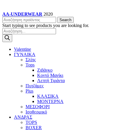
AA-UNDERWEAR
2020
Search
Start typing to see products you are looking for.
Products
search
Valentine
ΓΥΝΑΙΚΑ
Σλίπς
Tops
Ζιβάγκο
Κοντό Μανίκι
Λεπτή Τιράντα
Πυτζάμες
Plus
ΚΛΑΣΙΚΑ
ΜΟΝΤΕΡΝΑ
ΜΕΣΟΦΟΡΙ
Ισοθερμικό
ΑΝΔΡΑΣ
TOPS
BOXER