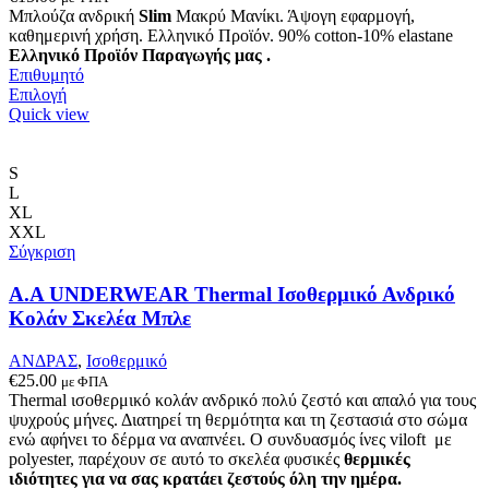
του
Μπλούζα ανδρική
Slim
Μακρύ Μανίκι. Άψογη εφαρμογή,
προϊόντος
καθημερινή χρήση. Ελληνικό Προϊόν. 90% cotton-10% elastane
Ελληνικό Προϊόν Παραγωγής μας .
Επιθυμητό
Αυτό
Επιλογή
το
Quick view
προϊόν
έχει
πολλαπλές
S
παραλλαγές.
L
Οι
XL
επιλογές
XXL
μπορούν
Σύγκριση
να
επιλεγούν
Α.A UNDERWEAR Thermal Ισοθερμικό Ανδρικό
στη
Κολάν Σκελέα Μπλε
σελίδα
του
ΑΝΔΡΑΣ
,
Ισοθερμικό
προϊόντος
€
25.00
με ΦΠΑ
Thermal ισοθερμικό κολάν ανδρικό πολύ ζεστό και απαλό
για τους
ψυχρούς μήνες. Δ
ιατηρεί τη θερμότητα και τη ζεστασιά στο σώμα
ενώ αφήνει το δέρμα να αναπνέει
.
Ο συνδυασμός ίνες viloft με
polyester, παρέχουν σε αυτό το σκελέα φυσικές
θερμικές
ιδιότητες για να σας κρατάει ζεστούς όλη την ημέρα.