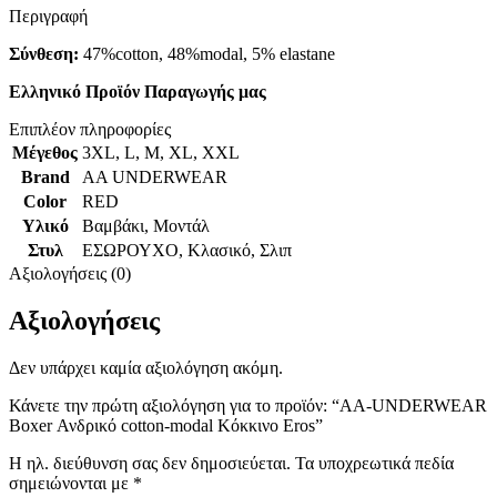
Περιγραφή
Σύνθεση:
47%cotton, 48%modal, 5% elastane
Ελληνικό Προϊόν Παραγωγής μας
Επιπλέον πληροφορίες
Μέγεθος
3XL
,
L
,
M
,
XL
,
XXL
Brand
AA UNDERWEAR
Color
RED
Υλικό
Βαμβάκι
,
Μοντάλ
Στυλ
ΕΣΩΡΟΥΧΟ
,
Κλασικό
,
Σλιπ
Αξιολογήσεις (0)
Αξιολογήσεις
Δεν υπάρχει καμία αξιολόγηση ακόμη.
Κάνετε την πρώτη αξιολόγηση για το προϊόν: “AA-UNDERWEAR
Boxer Ανδρικό cotton-modal Κόκκινο Eros”
Η ηλ. διεύθυνση σας δεν δημοσιεύεται.
Τα υποχρεωτικά πεδία
σημειώνονται με
*