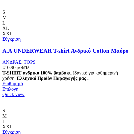
Οι
επιλογές
S
μπορούν
M
να
L
επιλεγούν
XL
στη
XXL
σελίδα
Σύγκριση
του
προϊόντος
Α.A UNDERWEAR T-shirt Ανδρικό Cotton Μαύρο
ΑΝΔΡΑΣ
,
TOPS
€
10.90
με ΦΠΑ
T-SHIRT ανδρικό 100% βαμβάκι
. Ιδανικό για καθημερινή
χρήση.
Ελληνικό Προϊόν Παραγωγής μας .
Επιθυμητό
Αυτό
Επιλογή
το
Quick view
προϊόν
έχει
πολλαπλές
S
παραλλαγές.
M
Οι
L
επιλογές
XXL
μπορούν
Σύγκριση