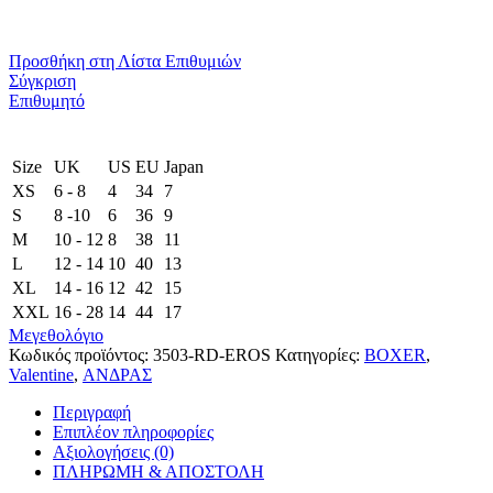
Προσθήκη στη Λίστα Επιθυμιών
Σύγκριση
Επιθυμητό
Size
UK
US
EU
Japan
XS
6 - 8
4
34
7
S
8 -10
6
36
9
M
10 - 12
8
38
11
L
12 - 14
10
40
13
XL
14 - 16
12
42
15
XXL
16 - 28
14
44
17
Μεγεθολόγιο
Κωδικός προϊόντος:
3503-RD-EROS
Κατηγορίες:
BOXER
,
Valentine
,
ΑΝΔΡΑΣ
Περιγραφή
Επιπλέον πληροφορίες
Αξιολογήσεις (0)
ΠΛΗΡΩΜΗ & ΑΠΟΣΤΟΛΗ