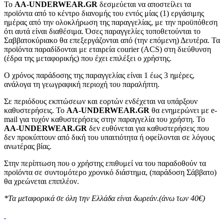
To
AA-UNDERWEAR.GR
δεσμεύεται να αποστείλει τα
προϊόντα από το κέντρο διανομής του εντός μίας (1) εργάσιμης
ημέρας από την ολοκλήρωση της παραγγελίας, με την προϋπόθεση
ότι αυτά είναι διαθέσιμα. Όσες παραγγελίες τοποθετούνται το
Σαββατοκύριακο θα επεξεργάζονται από (την επόμενη) Δευτέρα. Τα
προϊόντα παραδίδονται με εταιρεία courier (ACS) στη διεύθυνση
(έδρα της μεταφορικής) που έχει επιλέξει ο χρήστης.
Ο χρόνος παράδοσης της παραγγελίας είναι 1 έως 3 ημέρες,
ανάλογα τη γεωγραφική περιοχή του παραλήπτη.
Σε περιόδους εκπτώσεων και εορτών ενδέχεται να υπάρξουν
καθυστερήσεις. Το
AA-UNDERWEAR.GR
θα ενημερώνει με e-
mail για τυχόν καθυστερήσεις στην παραγγελία του χρήστη. Το
AA-UNDERWEAR.GR
δεν ευθύνεται για καθυστερήσεις που
δεν προκύπτουν από δική του υπαιτιότητα ή οφείλονται σε λόγους
ανωτέρας βίας.
Στην περίπτωση που ο χρήστης επιθυμεί να του παραδοθούν τα
προϊόντα σε συντομότερο χρονικό διάστημα, (παράδοση Σάββατο)
θα χρεώνεται επιπλέον.
*Τα μεταφορικά σε όλη την Ελλάδα είναι δωρεάν.(άνω των 40€)