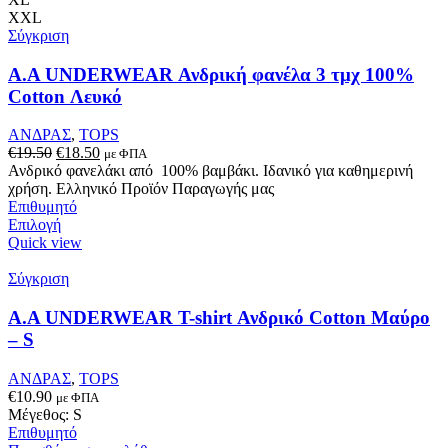
XXL
Σύγκριση
Α.A UNDERWEAR Ανδρική φανέλα 3 τμχ 100%
Cotton Λευκό
ΑΝΔΡΑΣ
,
TOPS
Original
Η
€
19.50
€
18.50
με ΦΠΑ
price
τρέχουσα
Ανδρικό φανελάκι από 100% βαμβάκι. Ιδανικό για καθημερινή
was:
τιμή
χρήση. Ελληνικό Προϊόν Παραγωγής μας
€19.50.
είναι:
Επιθυμητό
Αυτό
€18.50.
Επιλογή
το
Quick view
προϊόν
έχει
Σύγκριση
πολλαπλές
παραλλαγές.
Α.A UNDERWEAR T-shirt Ανδρικό Cotton Μαύρο
Οι
– S
επιλογές
μπορούν
ΑΝΔΡΑΣ
,
TOPS
να
€
10.90
με ΦΠΑ
επιλεγούν
Μέγεθος: S
στη
Επιθυμητό
σελίδα