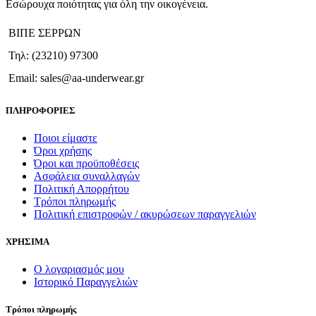
Εσώρουχα ποιότητας για όλη την οικογένεια.
Οι
επιλογές
ΒΙΠΕ ΣΕΡΡΩΝ
μπορούν
να
Τηλ: (23210) 97300
επιλεγούν
στη
Email: sales@aa-underwear.gr
σελίδα
του
ΠΛΗΡΟΦΟΡΙΕΣ
προϊόντος
Ποιοι είμαστε
Όροι χρήσης
Όροι και προϋποθέσεις
Ασφάλεια συναλλαγών
Πολιτική Απορρήτου
Τρόποι πληρωμής
Πολιτική επιστροφών / ακυρώσεων παραγγελιών
ΧΡΗΣΙΜΑ
Ο λογαριασμός μου
Ιστορικό Παραγγελιών
Τρόποι πληρωμής