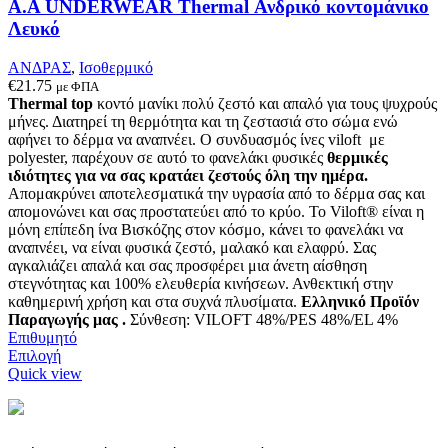
στη
Α.A UNDERWEAR Thermal Ανδρικό κοντομάνικο
σελίδα
Λευκό
του
προϊόντος
ΑΝΔΡΑΣ
,
Ισοθερμικό
€
21.75
με ΦΠΑ
Thermal top
κοντό μανίκι πολύ ζεστό και απαλό
για τους ψυχρούς
μήνες. Δ
ιατηρεί τη θερμότητα και τη ζεστασιά στο σώμα ενώ
αφήνει το δέρμα να αναπνέει
.
Ο συνδυασμός ίνες viloft με
polyester, παρέχουν σε αυτό το φανελάκι φυσικές
θερμικές
ιδιότητες για να σας κρατάει ζεστούς όλη την ημέρα.
Απομακρύνει αποτελεσματικά την υγρασία από το δέρμα σας και
απομονώνει και σας προστατεύει από το κρύο. Το Viloft® είναι η
μόνη επίπεδη ίνα Βισκόζης στον κόσμο, κάνει το φανελάκι να
αναπνέει, να είναι φυσικά ζεστό, μαλακό και ελαφρύ. Σας
αγκαλιάζει απαλά και σας προσφέρει μια άνετη αίσθηση
στεγνότητας και 100% ελευθερία κινήσεων. Ανθεκτική στην
καθημερινή χρήση και στα συχνά πλυσίματα.
Ελληνικό Προϊόν
Παραγωγής μας .
Σύνθεση: VILOFT 48%/PES 48%/EL 4%
Επιθυμητό
Αυτό
Επιλογή
το
Quick view
προϊόν
έχει
πολλαπλές
παραλλαγές.