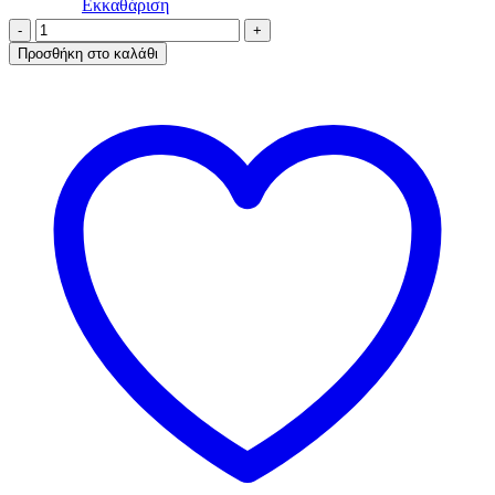
Εκκαθάριση
AA-
UNDERWEAR
Προσθήκη στο καλάθι
Boxer
Ανδρικό
cotton-
modal
Κόκκινο
Eros
ποσότητα