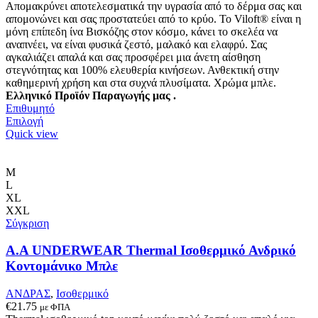
Απομακρύνει αποτελεσματικά την υγρασία από το δέρμα σας και
απομονώνει και σας προστατεύει από το κρύο. Το Viloft® είναι η
μόνη επίπεδη ίνα Βισκόζης στον κόσμο, κάνει το σκελέα να
αναπνέει, να είναι φυσικά ζεστό, μαλακό και ελαφρύ. Σας
αγκαλιάζει απαλά και σας προσφέρει μια άνετη αίσθηση
στεγνότητας και 100% ελευθερία κινήσεων. Ανθεκτική στην
καθημερινή χρήση και στα συχνά πλυσίματα.
Χρώμα μπλε.
Ελληνικό Προϊόν Παραγωγής μας .
Επιθυμητό
Αυτό
Επιλογή
το
Quick view
προϊόν
έχει
πολλαπλές
M
παραλλαγές.
L
Οι
XL
επιλογές
XXL
μπορούν
Σύγκριση
να
επιλεγούν
Α.A UNDERWEAR Thermal Ισοθερμικό Ανδρικό
στη
Κοντομάνικο Μπλε
σελίδα
του
ΑΝΔΡΑΣ
,
Ισοθερμικό
προϊόντος
€
21.75
με ΦΠΑ