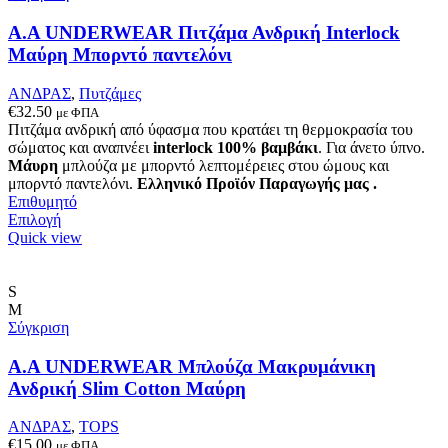
να
επιλεγούν
Α.A UNDERWEAR Πιτζάμα Ανδρική Interlock
στη
Μαύρη Μπορντό παντελόνι
σελίδα
του
ΑΝΔΡΑΣ
,
Πυτζάμες
προϊόντος
€
32.50
με ΦΠΑ
Πιτζάμα ανδρική από ύφασμα που κρατάει τη θερμοκρασία του
σώματος και αναπνέει
interlock 100% βαμβάκι
. Για άνετο ύπνο.
Μάυρη
μπλούζα με μπορντό λεπτομέρειες στου ώμους και
μπορντό παντελόνι.
Ελληνικό Προϊόν Παραγωγής μας .
Επιθυμητό
Αυτό
Επιλογή
το
Quick view
προϊόν
έχει
πολλαπλές
S
παραλλαγές.
M
Οι
Σύγκριση
επιλογές
μπορούν
A.A UNDERWEAR Μπλούζα Μακρυμάνικη
να
Ανδρική Slim Cotton Μαύρη
επιλεγούν
στη
ΑΝΔΡΑΣ
,
TOPS
σελίδα
€
15.00
με ΦΠΑ