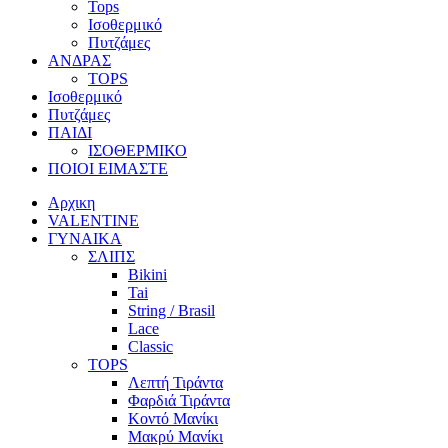
Tops
Ισοθερμικό
Πυτζάμες
ΑΝΔΡΑΣ
TOPS
Ισοθερμικό
Πυτζάμες
ΠΑΙΔΙ
ΙΣΟΘΕΡΜΙΚΟ
ΠΟΙΟΙ ΕΙΜΑΣΤΕ
Αρχικη
VALENTINE
ΓΥΝΑΙΚΑ
ΣΛΙΠΣ
Bikini
Tai
String / Brasil
Lace
Classic
TOPS
Λεπτή Τιράντα
Φαρδιά Τιράντα
Κοντό Μανίκι
Μακρύ Μανίκι