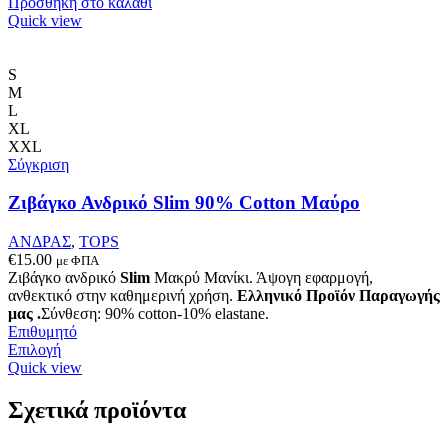
Προσθήκη στο καλάθι
του
Quick view
προϊόντος
S
M
L
XL
XXL
Σύγκριση
Ζιβάγκο Ανδρικό Slim 90% Cotton Μαύρο
ΑΝΔΡΑΣ
,
TOPS
€
15.00
με ΦΠΑ
Ζιβάγκο ανδρικό
Slim
Μακρύ Μανίκι. Άψογη εφαρμογή,
ανθεκτικό στην καθημερινή χρήση.
Ελληνικό Προϊόν Παραγωγής
μας .
Σύνθεση: 90% cotton-10% elastane.
Επιθυμητό
Αυτό
Επιλογή
το
Quick view
προϊόν
έχει
Σχετικά προϊόντα
πολλαπλές
παραλλαγές.