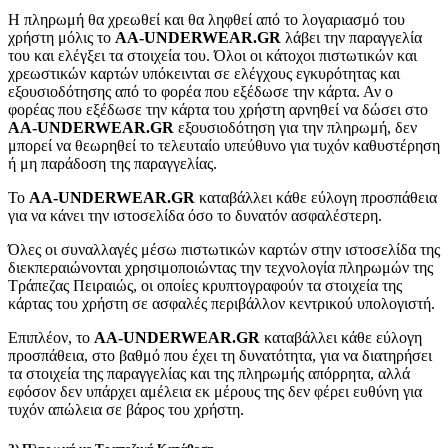
Η πληρωμή θα χρεωθεί και θα ληφθεί από το λογαριασμό του
χρήστη μόλις το
AA-UNDERWEAR.GR
λάβει την παραγγελία
του και ελέγξει τα στοιχεία του. Όλοι οι κάτοχοι πιστωτικών και
χρεωστικών καρτών υπόκεινται σε ελέγχους εγκυρότητας και
εξουσιοδότησης από το φορέα που εξέδωσε την κάρτα. Αν ο
φορέας που εξέδωσε την κάρτα του χρήστη αρνηθεί να δώσει στο
AA-UNDERWEAR.GR
εξουσιοδότηση για την πληρωμή, δεν
μπορεί να θεωρηθεί το τελευταίο υπεύθυνο για τυχόν καθυστέρηση
ή μη παράδοση της παραγγελίας.
Το
AA-UNDERWEAR.GR
καταβάλλει κάθε εύλογη προσπάθεια
για να κάνει την ιστοσελίδα όσο το δυνατόν ασφαλέστερη.
Όλες οι συναλλαγές μέσω πιστωτικών καρτών στην ιστοσελίδα της
διεκπεραιώνονται χρησιμοποιώντας την τεχνολογία πληρωμών της
Τράπεζας Πειραιώς, οι οποίες κρυπτογραφούν τα στοιχεία της
κάρτας του χρήστη σε ασφαλές περιβάλλον κεντρικού υπολογιστή.
Επιπλέον, το
AA-UNDERWEAR.GR
καταβάλλει κάθε εύλογη
προσπάθεια, στο βαθμό που έχει τη δυνατότητα, για να διατηρήσει
τα στοιχεία της παραγγελίας και της πληρωμής απόρρητα, αλλά
εφόσον δεν υπάρχει αμέλεια εκ μέρους της δεν φέρει ευθύνη για
τυχόν απώλεια σε βάρος του χρήστη.