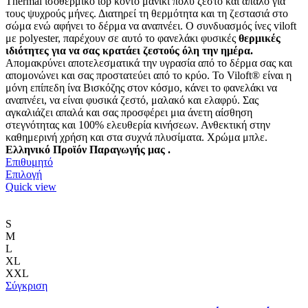
Thermal ισοθερμικό top κοντό μανίκι πολύ ζεστό και απαλό
για
τους ψυχρούς μήνες. Δ
ιατηρεί τη θερμότητα και τη ζεστασιά στο
σώμα ενώ αφήνει το δέρμα να αναπνέει
.
Ο συνδυασμός ίνες viloft
με polyester, παρέχουν σε αυτό το φανελάκι φυσικές
θερμικές
ιδιότητες για να σας κρατάει ζεστούς όλη την ημέρα.
Απομακρύνει αποτελεσματικά την υγρασία από το δέρμα σας και
απομονώνει και σας προστατεύει από το κρύο. Το Viloft® είναι η
μόνη επίπεδη ίνα Βισκόζης στον κόσμο, κάνει το φανελάκι να
αναπνέει, να είναι φυσικά ζεστό, μαλακό και ελαφρύ. Σας
αγκαλιάζει απαλά και σας προσφέρει μια άνετη αίσθηση
στεγνότητας και 100% ελευθερία κινήσεων. Ανθεκτική στην
καθημερινή χρήση και στα συχνά πλυσίματα.
Χρώμα μπλε.
Ελληνικό Προϊόν Παραγωγής μας .
Επιθυμητό
Αυτό
Επιλογή
το
Quick view
προϊόν
έχει
πολλαπλές
S
παραλλαγές.
M
Οι
L
επιλογές
XL
μπορούν
XXL
να
Σύγκριση
επιλεγούν