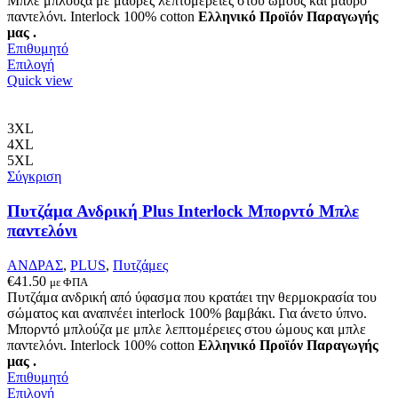
Μπλε μπλούζα με μαύρες λεπτομέρειες στου ώμους και μαύρο
παντελόνι. Interlock 100% cotton
Ελληνικό Προϊόν Παραγωγής
μας .
Επιθυμητό
Αυτό
Επιλογή
το
Quick view
προϊόν
έχει
πολλαπλές
3XL
παραλλαγές.
4XL
Οι
5XL
επιλογές
Σύγκριση
μπορούν
να
Πυτζάμα Ανδρική Plus Interlock Μπορντό Μπλε
επιλεγούν
παντελόνι
στη
σελίδα
ΑΝΔΡΑΣ
,
PLUS
,
Πυτζάμες
του
€
41.50
με ΦΠΑ
προϊόντος
Πυτζάμα ανδρική από ύφασμα που κρατάει την θερμοκρασία του
σώματος και αναπνέει interlock 100% βαμβάκι. Για άνετο ύπνο.
Μπορντό μπλούζα με μπλε λεπτομέρειες στου ώμους και μπλε
παντελόνι. Interlock 100% cotton
Ελληνικό Προϊόν Παραγωγής
μας .
Επιθυμητό
Αυτό
Επιλογή