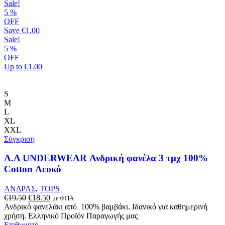
Sale!
5
%
OFF
Save
€1.00
Sale!
5
%
OFF
Up to
€1.00
S
M
L
XL
XXL
Σύγκριση
Α.A UNDERWEAR Ανδρική φανέλα 3 τμχ 100%
Cotton Λευκό
ΑΝΔΡΑΣ
,
TOPS
Original
Η
€
19.50
€
18.50
με ΦΠΑ
price
τρέχουσα
Ανδρικό φανελάκι από 100% βαμβάκι. Ιδανικό για καθημερινή
was:
τιμή
χρήση. Ελληνικό Προϊόν Παραγωγής μας
€19.50.
είναι:
Επιθυμητό