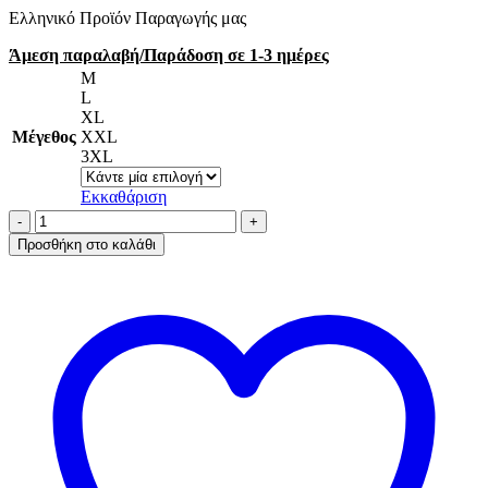
Ελληνικό Προϊόν Παραγωγής μας
Άμεση παραλαβή/Παράδοση σε 1-3 ημέρες
M
L
XL
Μέγεθος
XXL
3XL
Εκκαθάριση
AA-
UNDERWEAR
Προσθήκη στο καλάθι
Boxer
Ανδρικό
cotton-
modal
Κόκκινο
Love
ποσότητα