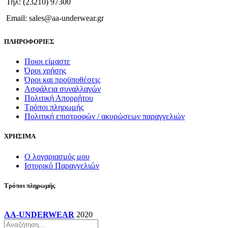
Τηλ: (23210) 97300
επιλεγούν
στη
Email: sales@aa-underwear.gr
σελίδα
του
ΠΛΗΡΟΦΟΡΙΕΣ
προϊόντος
Ποιοι είμαστε
Όροι χρήσης
Όροι και προϋποθέσεις
Ασφάλεια συναλλαγών
Πολιτική Απορρήτου
Τρόποι πληρωμής
Πολιτική επιστροφών / ακυρώσεων παραγγελιών
ΧΡΗΣΙΜΑ
Ο λογαριασμός μου
Ιστορικό Παραγγελιών
Τρόποι πληρωμής
AA-UNDERWEAR
2020
Products