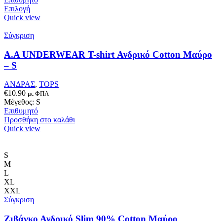
Αυτό
€18.50.
Επιλογή
το
Quick view
προϊόν
έχει
Σύγκριση
πολλαπλές
παραλλαγές.
Α.A UNDERWEAR T-shirt Ανδρικό Cotton Μαύρο
Οι
– S
επιλογές
μπορούν
ΑΝΔΡΑΣ
,
TOPS
να
€
10.90
με ΦΠΑ
επιλεγούν
Μέγεθος: S
στη
Επιθυμητό
σελίδα
Προσθήκη στο καλάθι
του
Quick view
προϊόντος
S
M
L
XL
XXL
Σύγκριση
Ζιβάγκο Ανδρικό Slim 90% Cotton Μαύρο