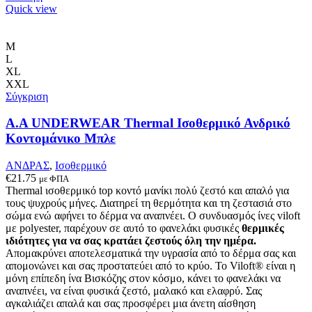
το
Quick view
προϊόν
έχει
πολλαπλές
M
παραλλαγές.
L
Οι
XL
επιλογές
XXL
μπορούν
Σύγκριση
να
επιλεγούν
Α.A UNDERWEAR Thermal Ισοθερμικό Ανδρικό
στη
Κοντομάνικο Μπλε
σελίδα
του
ΑΝΔΡΑΣ
,
Ισοθερμικό
προϊόντος
€
21.75
με ΦΠΑ
Thermal ισοθερμικό top κοντό μανίκι πολύ ζεστό και απαλό
για
τους ψυχρούς μήνες. Δ
ιατηρεί τη θερμότητα και τη ζεστασιά στο
σώμα ενώ αφήνει το δέρμα να αναπνέει
.
Ο συνδυασμός ίνες viloft
με polyester, παρέχουν σε αυτό το φανελάκι φυσικές
θερμικές
ιδιότητες για να σας κρατάει ζεστούς όλη την ημέρα.
Απομακρύνει αποτελεσματικά την υγρασία από το δέρμα σας και
απομονώνει και σας προστατεύει από το κρύο. Το Viloft® είναι η
μόνη επίπεδη ίνα Βισκόζης στον κόσμο, κάνει το φανελάκι να
αναπνέει, να είναι φυσικά ζεστό, μαλακό και ελαφρύ. Σας
αγκαλιάζει απαλά και σας προσφέρει μια άνετη αίσθηση