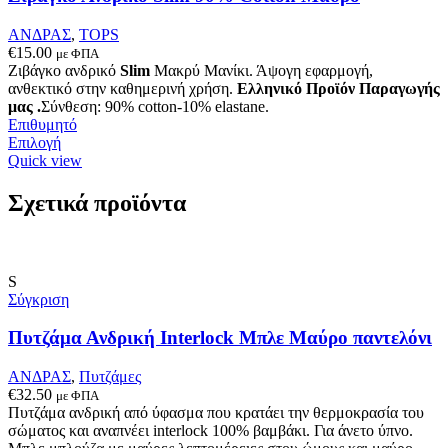
ΑΝΔΡΑΣ
,
TOPS
€
15.00
με ΦΠΑ
Ζιβάγκο ανδρικό
Slim
Μακρύ Μανίκι. Άψογη εφαρμογή,
ανθεκτικό στην καθημερινή χρήση.
Ελληνικό Προϊόν Παραγωγής
μας .
Σύνθεση: 90% cotton-10% elastane.
Επιθυμητό
Αυτό
Επιλογή
το
Quick view
προϊόν
έχει
Σχετικά προϊόντα
πολλαπλές
παραλλαγές.
Οι
επιλογές
S
μπορούν
Σύγκριση
να
επιλεγούν
Πυτζάμα Ανδρική Interlock Μπλε Μαύρο παντελόνι
στη
σελίδα
του
ΑΝΔΡΑΣ
,
Πυτζάμες
προϊόντος
€
32.50
με ΦΠΑ
Πυτζάμα ανδρική από ύφασμα που κρατάει την θερμοκρασία του
σώματος και αναπνέει interlock 100% βαμβάκι. Για άνετο ύπνο.