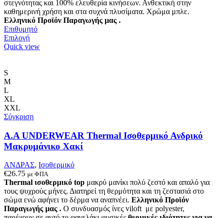
στεγνότητας και 100% ελευθερία κινήσεων. Ανθεκτική στην
καθημερινή χρήση και στα συχνά πλυσίματα.
Χρώμα μπλε.
Ελληνικό Προϊόν Παραγωγής μας .
Επιθυμητό
Αυτό
Επιλογή
το
Quick view
προϊόν
έχει
πολλαπλές
S
παραλλαγές.
M
Οι
L
επιλογές
XL
μπορούν
XXL
να
Σύγκριση
επιλεγούν
στη
Α.A UNDERWEAR Thermal Ισοθερμικό Ανδρικό
σελίδα
Μακρυμάνικο Χακί
του
προϊόντος
ΑΝΔΡΑΣ
,
Ισοθερμικό
€
26.75
με ΦΠΑ
Thermal ισοθερμικό top
μακρύ μανίκι πολύ ζεστό και απαλό
για
τους ψυχρούς μήνες. Δ
ιατηρεί τη θερμότητα και τη ζεστασιά στο
σώμα ενώ αφήνει το δέρμα να αναπνέει
.
Ελληνικό Προϊόν
Παραγωγής μας .
Ο συνδυασμός ίνες viloft με polyester,
παρέχουν σε αυτό το φανελάκι φυσικές
θερμικές
ιδιότητες για να