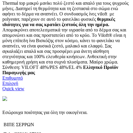
Thermal top μακρύ μανίκι πολύ ζεστό και απαλό
για τους ψυχρούς
μήνες. Δ
ιατηρεί τη θερμότητα και τη ζεστασιά στο σώμα ενώ
αφήνει το δέρμα να αναπνέει
.
Ο συνδυασμός ίνες viloft με
polyester, παρέχουν σε αυτό το φανελάκι φυσικές
θερμικές
ιδιότητες για να σας κρατάει ζεστούς όλη την ημέρα.
Απομακρύνει αποτελεσματικά την υγρασία από το δέρμα σας και
απομονώνει και σας προστατεύει από το κρύο. Το Viloft® είναι η
μόνη επίπεδη ίνα Βισκόζης στον κόσμο, κάνει το φανελάκι να
αναπνέει, να είναι φυσικά ζεστό, μαλακό και ελαφρύ. Σας
αγκαλιάζει απαλά και σας προσφέρει μια άνετη αίσθηση
στεγνότητας και 100% ελευθερία κινήσεων. Ανθεκτική στην
καθημερινή χρήση και στα συχνά πλυσίματα. Μαύρο χρώμα.
Σύνθεση: VILOFT 48%/PES 48%/EL 4%
Ελληνικό Προϊόν
Παραγωγής μας
Επιθυμητό
Αυτό
Επιλογή
το
Quick view
προϊόν
έχει
πολλαπλές
παραλλαγές.
Εσώρουχα ποιότητας για όλη την οικογένεια.
Οι
επιλογές
ΒΙΠΕ ΣΕΡΡΩΝ
μπορούν
να