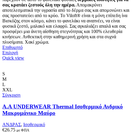
σας κρατάει ζεστούς όλη την ημέρα.
Απομακρύνει
αποτελεσματικά την υγρασία από το δέρμα σας και απομονώνει και
σας προστατεύει από το κρύο. Το Viloft® είναι η μόνη επίπεδη ίνα
Βισκόζης στον κόσμο, κάνει το φανελάκι να αναπνέει, να είναι
φυσικά ζεστό, μαλακό και ελαφρύ. Σας αγκαλιάζει απαλά και σας
προσφέρει μια άνετη αίσθηση στεγνότητας και 100% ελευθερία
κινήσεων. Ανθεκτική στην καθημερινή χρήση και στα συχνά
πλυσίματα. Χακί χρώμα.
Επιθυμητό
Αυτό
Επιλογή
το
Quick view
προϊόν
έχει
πολλαπλές
S
παραλλαγές.
M
Οι
L
επιλογές
XXL
μπορούν
Σύγκριση
να
επιλεγούν
Α.A UNDERWEAR Thermal Ισοθερμικό Ανδρικό
στη
Μακρυμάνικο Μαύρο
σελίδα
του
ΑΝΔΡΑΣ
,
Ισοθερμικό
προϊόντος
€
26.75
με ΦΠΑ