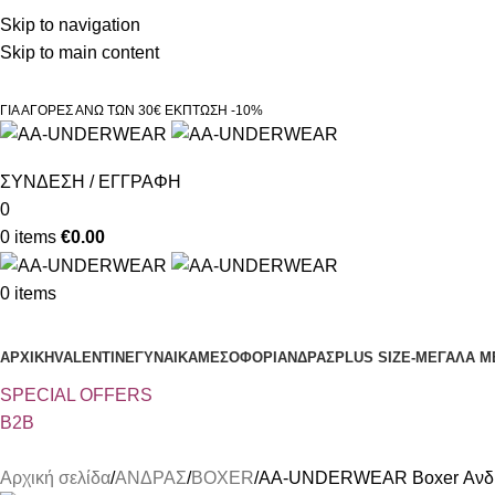
Τηλεφωνικές παραγγελίες 23210 97300
Skip to navigation
Skip to main content
ΓΙΑ ΑΓΟΡΕΣ ΑΝΩ ΤΩΝ 30€ ΕΚΠΤΩΣΗ -10%
ΣΥΝΔΕΣΗ / ΕΓΓΡΑΦΗ
0
0
items
€
0.00
0
items
Κατηγορίες
ΑΡΧΙΚΗ
VALENTINE
ΓΥΝΑΙΚΑ
ΜΕΣΟΦΟΡΙ
ΑΝΔΡΑΣ
PLUS SIZE
-ΜΕΓΑΛΑ Μ
SPECIAL OFFER
S
B2B
Αρχική σελίδα
ΑΝΔΡΑΣ
BOXER
AA-UNDERWEAR Boxer Ανδρικ