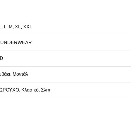
L
,
L
,
M
,
XL
,
XXL
 UNDERWEAR
D
μβάκι
,
Μοντάλ
ΩΡΟΥΧΟ
,
Κλασικό
,
Σλιπ