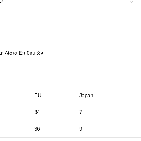
η Λίστα Επιθυμιών
EU
Japan
34
7
36
9