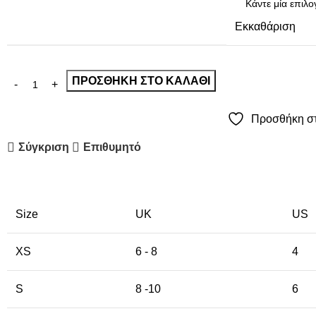
Εκκαθάριση
ΠΡΟΣΘΉΚΗ ΣΤΟ ΚΑΛΆΘΙ
Προσθήκη στ
Σύγκριση
Επιθυμητό
Size
UK
US
XS
6 - 8
4
S
8 -10
6