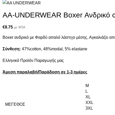
AA-UNDERWEAR Boxer Ανδρικό co
€
8.75
με ΦΠΑ
Boxer ανδρικό με Φαρδύ απαλό λάστιχο μέσης. Αγκαλιάζει απα
Σύνθεση:
47%cotton, 48%modal, 5% elastane
Ελληνικό Προϊόν Παραγωγής μας
Άμεση παραλαβή/Παράδοση σε 1-3 ημέρες
M
L
XL
XXL
ΜΈΓΕΘΟΣ
3XL