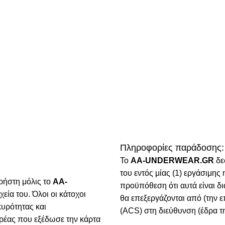
Πληροφορίες παράδοσης:
To
AA-UNDERWEAR.GR
δε
του εντός μίας (1) εργάσιμη
ρήστη μόλις το
AA-
προϋπόθεση ότι αυτά είναι δ
χεία του. Όλοι οι κάτοχοι
θα επεξεργάζονται από (την ε
κυρότητας και
(ACS) στη διεύθυνση (έδρα τη
ρέας που εξέδωσε την κάρτα