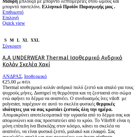
Μάυρη
μπλούζα με μπορντό λεπτομέρειες στου ώμους και
μπορντό παντελόνι.
Ελληνικό Προϊόν Παραγωγής μας .
Επιθυμητό
Αυτό
Επιλογή
το
Quick view
προϊόν
έχει
πολλαπλές
S
M
L
XL
XXL
παραλλαγές.
Σύγκριση
Οι
επιλογές
Α.A UNDERWEAR Thermal Ισοθερμικό Ανδρικό
μπορούν
Κολάν Σκελέα Χακί
να
επιλεγούν
ΑΝΔΡΑΣ
,
Ισοθερμικό
στη
€
25.00
με ΦΠΑ
σελίδα
Thermal ισοθερμικό κολάν ανδρικό πολύ ζεστό και απαλό
για τους
του
ψυχρούς μήνες. Δ
ιατηρεί τη θερμότητα και τη ζεστασιά στο σώμα
προϊόντος
ενώ αφήνει το δέρμα να αναπνέει
.
Ο συνδυασμός ίνες viloft με
polyester, παρέχουν σε αυτό το σκελέα φυσικές
θερμικές
ιδιότητες για να σας κρατάει ζεστούς όλη την ημέρα.
Απομακρύνει αποτελεσματικά την υγρασία από το δέρμα σας και
απομονώνει και σας προστατεύει από το κρύο. Το Viloft® είναι η
μόνη επίπεδη ίνα Βισκόζης στον κόσμο, κάνει το σκελέα να
αναπνέει, να είναι φυσικά ζεστό, μαλακό και ελαφρύ. Σας
αγκαλιάζει απαλά και σας προσφέρει μια άνετη αίσθηση