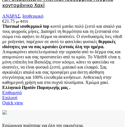
μπορούν
κοντομάνικο Χακί
να
επιλεγούν
ΑΝΔΡΑΣ
,
Ισοθερμικό
στη
€
21.75
με ΦΠΑ
σελίδα
Thermal ισοθερμικό top
κοντό μανίκι πολύ ζεστό και απαλό
για
του
τους ψυχρούς μήνες. Δ
ιατηρεί τη θερμότητα και τη ζεστασιά στο
προϊόντος
σώμα ενώ αφήνει το δέρμα να αναπνέει
.
Ο συνδυασμός ίνες viloft
με polyester, παρέχουν σε αυτό το φανελάκι φυσικές
θερμικές
ιδιότητες για να σας κρατάει ζεστούς όλη την ημέρα.
Απομακρύνει αποτελεσματικά την υγρασία από το δέρμα σας και
απομονώνει και σας προστατεύει από το κρύο. Το Viloft® είναι η
μόνη επίπεδη ίνα Βισκόζης στον κόσμο, κάνει το φανελάκι να
αναπνέει, να είναι φυσικά ζεστό, μαλακό και ελαφρύ. Σας
αγκαλιάζει απαλά και σας προσφέρει μια άνετη αίσθηση
στεγνότητας και 100% ελευθερία κινήσεων. Ανθεκτική στην
καθημερινή χρήση και στα συχνά πλυσίματα.
Χρώμα χακί.
Ελληνικό Προϊόν Παραγωγής μας .
Επιθυμητό
Αυτό
Επιλογή
το
Quick view
προϊόν
έχει
πολλαπλές
παραλλαγές.
Εσώρουχα ποιότητας για όλη την οικογένεια.