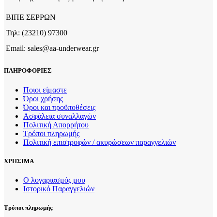
Οι
επιλογές
ΒΙΠΕ ΣΕΡΡΩΝ
μπορούν
να
Τηλ: (23210) 97300
επιλεγούν
στη
Email: sales@aa-underwear.gr
σελίδα
του
ΠΛΗΡΟΦΟΡΙΕΣ
προϊόντος
Ποιοι είμαστε
Όροι χρήσης
Όροι και προϋποθέσεις
Ασφάλεια συναλλαγών
Πολιτική Απορρήτου
Τρόποι πληρωμής
Πολιτική επιστροφών / ακυρώσεων παραγγελιών
ΧΡΗΣΙΜΑ
Ο λογαριασμός μου
Ιστορικό Παραγγελιών
Τρόποι πληρωμής