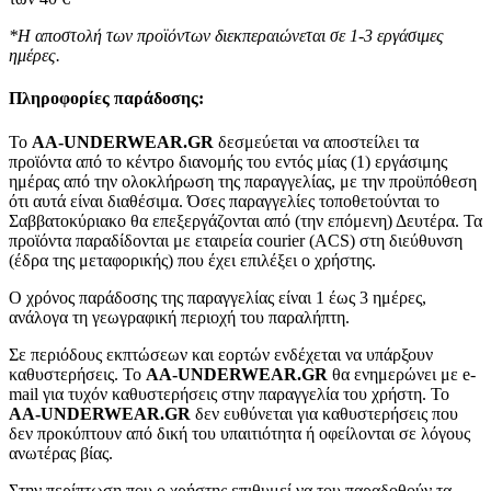
*Η αποστολή των προϊόντων διεκπεραιώνεται σε 1-3 εργάσιμες
ημέρες.
Πληροφορίες παράδοσης:
To
AA-UNDERWEAR.GR
δεσμεύεται να αποστείλει τα
προϊόντα από το κέντρο διανομής του εντός μίας (1) εργάσιμης
ημέρας από την ολοκλήρωση της παραγγελίας, με την προϋπόθεση
ότι αυτά είναι διαθέσιμα. Όσες παραγγελίες τοποθετούνται το
Σαββατοκύριακο θα επεξεργάζονται από (την επόμενη) Δευτέρα. Τα
προϊόντα παραδίδονται με εταιρεία courier (ACS) στη διεύθυνση
(έδρα της μεταφορικής) που έχει επιλέξει ο χρήστης.
Ο χρόνος παράδοσης της παραγγελίας είναι 1 έως 3 ημέρες,
ανάλογα τη γεωγραφική περιοχή του παραλήπτη.
Σε περιόδους εκπτώσεων και εορτών ενδέχεται να υπάρξουν
καθυστερήσεις. Το
AA-UNDERWEAR.GR
θα ενημερώνει με e-
mail για τυχόν καθυστερήσεις στην παραγγελία του χρήστη. Το
AA-UNDERWEAR.GR
δεν ευθύνεται για καθυστερήσεις που
δεν προκύπτουν από δική του υπαιτιότητα ή οφείλονται σε λόγους
ανωτέρας βίας.
Στην περίπτωση που ο χρήστης επιθυμεί να του παραδοθούν τα