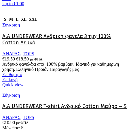
Up to
€1.00
S
M
L
XL
XXL
Σύγκριση
Α.A UNDERWEAR Ανδρική φανέλα 3 τμχ 100%
Cotton Λευκό
ΑΝΔΡΑΣ
,
TOPS
Original
Η
€
19.50
€
18.50
με ΦΠΑ
price
τρέχουσα
Ανδρικό φανελάκι από 100% βαμβάκι. Ιδανικό για καθημερινή
was:
τιμή
χρήση. Ελληνικό Προϊόν Παραγωγής μας
€19.50.
είναι:
Επιθυμητό
Αυτό
€18.50.
Επιλογή
το
Quick view
προϊόν
έχει
Σύγκριση
πολλαπλές
παραλλαγές.
Α.A UNDERWEAR T-shirt Ανδρικό Cotton Μαύρο – S
Οι
επιλογές
ΑΝΔΡΑΣ
,
TOPS
μπορούν
€
10.90
με ΦΠΑ
να
Μέγεθος: S