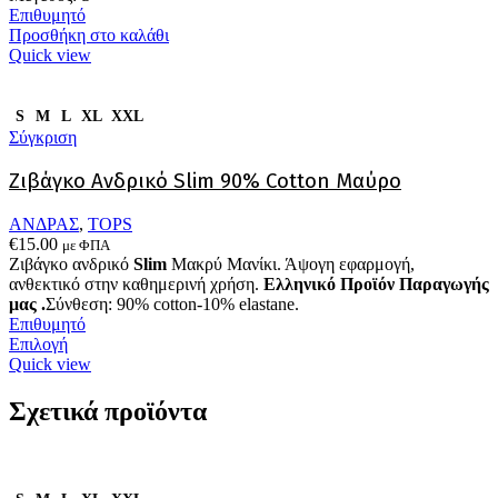
επιλεγούν
Επιθυμητό
στη
Προσθήκη στο καλάθι
σελίδα
Quick view
του
προϊόντος
S
M
L
XL
XXL
Σύγκριση
Ζιβάγκο Ανδρικό Slim 90% Cotton Μαύρο
ΑΝΔΡΑΣ
,
TOPS
€
15.00
με ΦΠΑ
Ζιβάγκο ανδρικό
Slim
Μακρύ Μανίκι. Άψογη εφαρμογή,
ανθεκτικό στην καθημερινή χρήση.
Ελληνικό Προϊόν Παραγωγής
μας .
Σύνθεση: 90% cotton-10% elastane.
Επιθυμητό
Αυτό
Επιλογή
το
Quick view
προϊόν
έχει
Σχετικά προϊόντα
πολλαπλές
παραλλαγές.
Οι
επιλογές