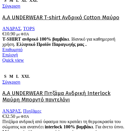
S
M
L
XL
XXL
μπορούν
Σύγκριση
να
επιλεγούν
Α.A UNDERWEAR T-shirt Ανδρικό Cotton Μαύρο
στη
σελίδα
του
ΑΝΔΡΑΣ
,
TOPS
προϊόντος
€
10.90
με ΦΠΑ
T-SHIRT ανδρικό 100% βαμβάκι
. Ιδανικό για καθημερινή
χρήση.
Ελληνικό Προϊόν Παραγωγής μας .
Επιθυμητό
Αυτό
Επιλογή
το
Quick view
προϊόν
έχει
πολλαπλές
S
M
L
XXL
παραλλαγές.
Σύγκριση
Οι
επιλογές
Α.A UNDERWEAR Πιτζάμα Ανδρική Interlock
μπορούν
Μαύρη Μπορντό παντελόνι
να
επιλεγούν
ΑΝΔΡΑΣ
,
Πυτζάμες
στη
€
32.50
με ΦΠΑ
σελίδα
Πιτζάμα ανδρική από ύφασμα που κρατάει τη θερμοκρασία του
του
σώματος και αναπνέει
interlock 100% βαμβάκι
. Για άνετο ύπνο.
προϊόντος