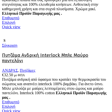
στεγνότητας και 100% ελευθερία κινήσεων. Ανθεκτική στην
καθημερινή χρήση και στα συχνά πλυσίματα.
Χρώμα χακί.
Ελληνικό Προϊόν Παραγωγής μας .
Επιθυμητό
Αυτό
Επιλογή
το
Quick view
προϊόν
έχει
πολλαπλές
S
παραλλαγές.
Σύγκριση
Οι
επιλογές
Πυτζάμα Ανδρική Interlock Μπλε Μαύρο
μπορούν
παντελόνι
να
επιλεγούν
ΑΝΔΡΑΣ
,
Πυτζάμες
στη
€
32.50
με ΦΠΑ
σελίδα
Πυτζάμα ανδρική από ύφασμα που κρατάει την θερμοκρασία του
του
σώματος και αναπνέει interlock 100% βαμβάκι. Για άνετο ύπνο.
προϊόντος
Μπλε μπλούζα με μαύρες λεπτομέρειες στου ώμους και μαύρο
παντελόνι. Interlock 100% cotton
Ελληνικό Προϊόν Παραγωγής
μας .
Επιθυμητό
Αυτό
Επιλογή
το
Quick view