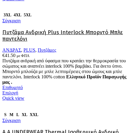
προϊόν
έχει
πολλαπλές
3XL
4XL
5XL
παραλλαγές.
Σύγκριση
Οι
επιλογές
Πυτζάμα Ανδρική Plus Interlock Μπορντό Μπλε
μπορούν
παντελόνι
να
επιλεγούν
ΑΝΔΡΑΣ
,
PLUS
,
Πυτζάμες
στη
€
41.50
με ΦΠΑ
σελίδα
Πυτζάμα ανδρική από ύφασμα που κρατάει την θερμοκρασία του
του
σώματος και αναπνέει interlock 100% βαμβάκι. Για άνετο ύπνο.
προϊόντος
Μπορντό μπλούζα με μπλε λεπτομέρειες στου ώμους και μπλε
παντελόνι. Interlock 100% cotton
Ελληνικό Προϊόν Παραγωγής
μας .
Επιθυμητό
Αυτό
Επιλογή
το
Quick view
προϊόν
έχει
πολλαπλές
S
M
L
XL
XXL
παραλλαγές.
Σύγκριση
Οι
επιλογές
Α.A UNDERWEAR Thermal Ισοθερμικό Ανδρικό