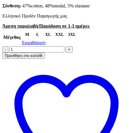
Σύνθεση:
47%cotton, 48%modal, 5% elastane
Ελληνικό Προϊόν Παραγωγής μας
Άμεση παραλαβή/Παράδοση σε 1-3 ημέρες
M
L
XL
XXL
3XL
Μέγεθος
Εκκαθάριση
AA-
UNDERWEAR
Προσθήκη στο καλάθι
Boxer
Ανδρικό
cotton-
modal
Μαύρο
ποσότητα