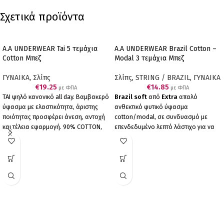
Σχετικά προϊόντα
A.A UNDERWEAR Tai 5 τεμάχια
A.A UNDERWEAR Brazil Cotton –
Cotton Μπεζ
Modal 3 τεμάχια Μπεζ
ΓΥΝΑΙΚΑ
,
Σλίπς
Σλίπς
,
STRING / BRAZIL
,
ΓΥΝΑΙΚΑ
€
19.25
€
14.85
με ΦΠΑ
με ΦΠΑ
ΤΑΙ ψηλό κανονικό all day. Βαμβακερό
Brazil soft
από
Extra
απαλό
ύφασμα με ελαστικότητα, άριστης
ανθεκτικό φυτικό ύφασμα
ποιότητας προσφέρει άνεση, αντοχή
cotton/modal, σε συνδυασμό με
και τέλεια εφαρμογή. 90% COTTON,
επενδεδυμένο λεπτό λάστιχο για να
10% ELASTANE. Συσκευασία πέντε
μη διαγράφει, έχουμε το τέλειο
τεμαχίων (5 μπεζ)
αποτέλεσμα. Άνεση, απαλότητα και
αντοχή. Συσκευασία τριών τεμαχίων (3
Μπεζ) Ελληνικό Προϊόν Παραγωγής
μας