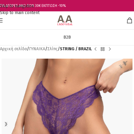
Skip to navigation
ΓΙΑ ΑΓΟΡΕΣ ΑΝΩ ΤΩΝ 30€ ΕΚΠΤΩΣΗ -10%
Skip to main content
B2B
Αρχική σελίδα
ΓΥΝΑΙΚΑ
Σλίπς
STRING / BRAZIL