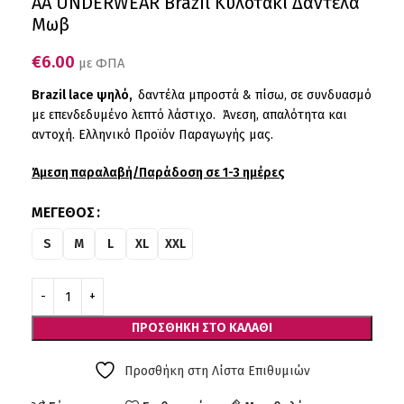
AA UNDERWEAR Brazil Κυλοτάκι Δαντέλα
Μωβ
€
6.00
με ΦΠΑ
Brazil lace ψηλό,
δαντέλα μπροστά & πίσω, σε συνδυασμό
με επενδεδυμένο λεπτό λάστιχο. Άνεση, απαλότητα και
αντοχή. Ελληνικό Προϊόν Παραγωγής μας.
Άμεση παραλαβή/Παράδοση σε 1-3 ημέρες
ΜΈΓΕΘΟΣ
S
M
L
XL
XXL
ΠΡΟΣΘΉΚΗ ΣΤΟ ΚΑΛΆΘΙ
Προσθήκη στη Λίστα Επιθυμιών