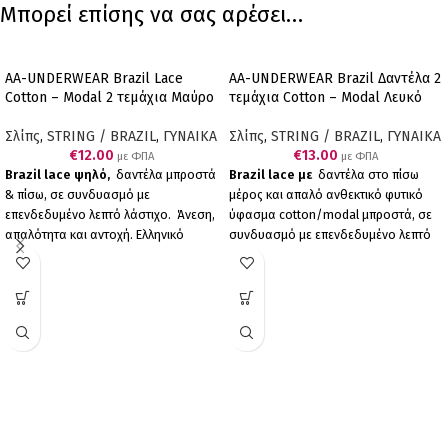
Μπορεί επίσης να σας αρέσει…
AA-UNDERWEAR Brazil Lace
AA-UNDERWEAR Brazil Δαντέλα 2
Cotton – Modal 2 τεμάχια Μαύρο
τεμάχια Cotton – Modal Λευκό
Σλίπς
,
STRING / BRAZIL
,
ΓΥΝΑΙΚΑ
Σλίπς
,
STRING / BRAZIL
,
ΓΥΝΑΙΚΑ
€
12.00
€
13.00
με ΦΠΑ
με ΦΠΑ
Brazil lace ψηλό,
δαντέλα μπροστά
Brazil lace με
δαντέλα στο πίσω
& πίσω, σε συνδυασμό με
μέρος και απαλό ανθεκτικό φυτικό
επενδεδυμένο λεπτό λάστιχο. Άνεση,
ύφασμα cotton/modal μπροστά, σε
απαλότητα και αντοχή. Ελληνικό
συνδυασμό με επενδεδυμένο λεπτό
Προϊόν Παραγωγής μας. Συσκευασία
λάστιχο για να μη διαγράφει, έχουμε
δύο τεμαχίων (2 μαύρα).
το τέλειο αποτέλεσμα. Άνεση,
απαλότητα και αντοχή. Ελληνικό
Προϊόν Παραγωγής μας. Συσκευασία
δύο τεμαχίων (2 λευκά).