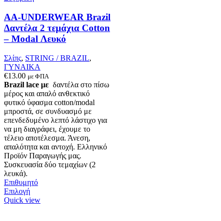
στη
σελίδα
AA-UNDERWEAR Brazil
του
Δαντέλα 2 τεμάχια Cotton
προϊόντος
– Modal Λευκό
Σλίπς
,
STRING / BRAZIL
,
ΓΥΝΑΙΚΑ
€
13.00
με ΦΠΑ
Brazil lace με
δαντέλα στο πίσω
μέρος και απαλό ανθεκτικό
φυτικό ύφασμα cotton/modal
μπροστά, σε συνδυασμό με
επενδεδυμένο λεπτό λάστιχο για
να μη διαγράφει, έχουμε το
τέλειο αποτέλεσμα. Άνεση,
απαλότητα και αντοχή. Ελληνικό
Προϊόν Παραγωγής μας.
Συσκευασία δύο τεμαχίων (2
λευκά).
Επιθυμητό
Αυτό
Επιλογή
το
Quick view
προϊόν
έχει