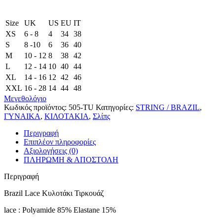
Size
UK
US
EU
ΙΤ
XS
6 - 8
4
34
38
S
8 -10
6
36
40
M
10 - 12
8
38
42
L
12 - 14
10
40
44
XL
14 - 16
12
42
46
XXL
16 - 28
14
44
48
Μεγεθολόγιο
Κωδικός προϊόντος:
505-TU
Κατηγορίες:
STRING / BRAZIL
,
ΓΥΝΑΙΚΑ
,
ΚΙΛΟΤΑΚΙΑ
,
Σλίπς
Περιγραφή
Επιπλέον πληροφορίες
Αξιολογήσεις (0)
ΠΛΗΡΩΜΗ & ΑΠΟΣΤΟΛΗ
Περιγραφή
Brazil Lace Κυλοτάκι Τιρκουάζ
lace : Polyamide 85% Elastane 15%