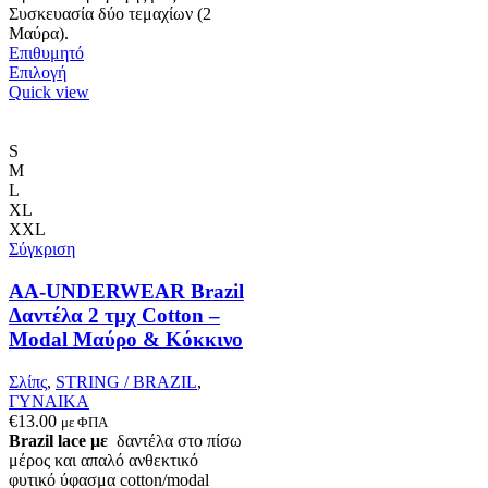
Συσκευασία δύο τεμαχίων (2
Μαύρα).
Επιθυμητό
Αυτό
Επιλογή
το
Quick view
προϊόν
έχει
πολλαπλές
S
παραλλαγές.
M
Οι
L
επιλογές
XL
μπορούν
XXL
να
Σύγκριση
επιλεγούν
στη
AA-UNDERWEAR Brazil
σελίδα
Δαντέλα 2 τμχ Cotton –
του
Modal Μαύρο & Κόκκινο
προϊόντος
Σλίπς
,
STRING / BRAZIL
,
ΓΥΝΑΙΚΑ
€
13.00
με ΦΠΑ
Brazil lace με
δαντέλα στο πίσω
μέρος και απαλό ανθεκτικό
φυτικό ύφασμα cotton/modal