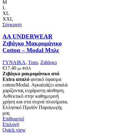
παραλλαγές.
M
Οι
L
επιλογές
XL
μπορούν
XXL
να
Σύγκριση
επιλεγούν
στη
AA UNDERWEAR
σελίδα
Ζιβάγκο Μακρυμάνικο
του
Cotton – Modal Μπλε
προϊόντος
ΓΥΝΑΙΚΑ
,
Tops
,
Ζιβάγκο
€
17.40
με ΦΠΑ
Ζιβάγκο μακρυμάνικο από
Extra απαλό
φυτικό ύφασμα
cotton/Modal. Αγκαλιάζει απαλά
χαρίζοντας ευχάριστη αίσθηση.
Ανθεκτικό στην καθημερινή
χρήση και στα συχνά πλυσίματα.
Ελληνικό Προϊόν Παραγωγής
μας
Επιθυμητό
Αυτό
Επιλογή
το
Quick view
προϊόν