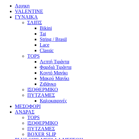
Αρχικη
VALENTINE
ΓΥΝΑΙΚΑ
ΣΛΙΠΣ
Bikini
Tai
String / Brasil
Lace
Classic
TOPS
Λεπτή Τιράντα
Φαρδιά Τιράντα
Κοντό Μανίκι
Μακρύ Μανίκι
Ζιβάγκο
ΙΣΟΘΕΡΜΙΚΟ
ΠΥΤΖΑΜΕΣ
Καλοκαιρινές
ΜΕΣΟΦΟΡΙ
ΑΝΔΡΑΣ
TOPS
ΙΣΟΘΕΡΜΙΚΟ
ΠΥΤΖΑΜΕΣ
BOXER SLIP