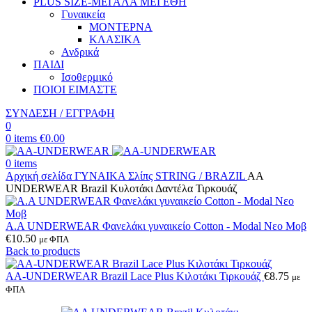
PLUS SIZE
-ΜΕΓΑΛΑ ΜΕΓΕΘΗ
Γυναικεία
ΜΟΝΤΕΡΝΑ
ΚΛΑΣΙΚΑ
Ανδρικά
ΠΑΙΔΙ
Ισοθερμικό
ΠΟΙΟΙ ΕΙΜΑΣΤΕ
ΣΥΝΔΕΣΗ / ΕΓΓΡΑΦΗ
0
0
items
€
0.00
0
items
Αρχική σελίδα
ΓΥΝΑΙΚΑ
Σλίπς
STRING / BRAZIL
AA
UNDERWEAR Brazil Κυλοτάκι Δαντέλα Τιρκουάζ
Α.A UNDERWEAR Φανελάκι γυναικείο Cotton - Modal Νεο Μοβ
€
10.50
με ΦΠΑ
Back to products
AA-UNDERWEAR Brazil Lace Plus Κιλοτάκι Τιρκουάζ
€
8.75
με
ΦΠΑ