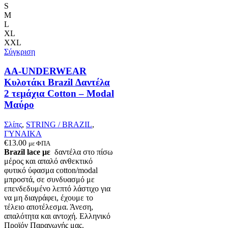
πολλαπλές
S
παραλλαγές.
M
Οι
L
επιλογές
XL
μπορούν
XXL
να
Σύγκριση
επιλεγούν
στη
AA-UNDERWEAR
σελίδα
Κυλοτάκι Brazil Δαντέλα
του
2 τεμάχια Cotton – Modal
προϊόντος
Μαύρο
Σλίπς
,
STRING / BRAZIL
,
ΓΥΝΑΙΚΑ
€
13.00
με ΦΠΑ
Brazil lace με
δαντέλα στο πίσω
μέρος και απαλό ανθεκτικό
φυτικό ύφασμα cotton/modal
μπροστά, σε συνδυασμό με
επενδεδυμένο λεπτό λάστιχο για
να μη διαγράφει, έχουμε το
τέλειο αποτέλεσμα. Άνεση,
απαλότητα και αντοχή. Ελληνικό
Προϊόν Παραγωγής μας.