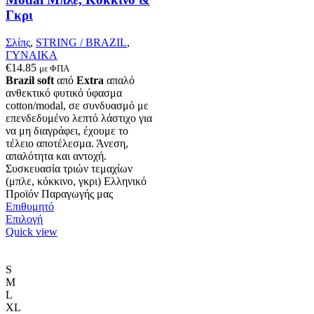
προϊόντος
Γκρι
Σλίπς
,
STRING / BRAZIL
,
ΓΥΝΑΙΚΑ
€
14.85
με ΦΠΑ
Brazil soft
από
Extra
απαλό
ανθεκτικό φυτικό ύφασμα
cotton/modal, σε συνδυασμό με
επενδεδυμένο λεπτό λάστιχο για
να μη διαγράφει, έχουμε το
τέλειο αποτέλεσμα. Άνεση,
απαλότητα και αντοχή.
Συσκευασία τριών τεμαχίων
(μπλε, κόκκινο, γκρι) Ελληνικό
Προϊόν Παραγωγής μας
Επιθυμητό
Αυτό
Επιλογή
το
Quick view
προϊόν
έχει
πολλαπλές
S
παραλλαγές.
M
Οι
L
επιλογές
XL