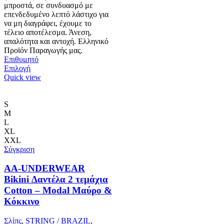
μπροστά, σε συνδυασμό με
επενδεδυμένο λεπτό λάστιχο για
να μη διαγράφει, έχουμε το
τέλειο αποτέλεσμα. Άνεση,
απαλότητα και αντοχή. Ελληνικό
Προϊόν Παραγωγής μας.
Επιθυμητό
Αυτό
Επιλογή
το
Quick view
προϊόν
έχει
πολλαπλές
S
παραλλαγές.
M
Οι
L
επιλογές
XL
μπορούν
XXL
να
Σύγκριση
επιλεγούν
στη
AA-UNDERWEAR
σελίδα
Bikini Δαντέλα 2 τεμάχια
του
Cotton – Modal Μαύρο &
προϊόντος
Κόκκινο
Σλίπς
,
STRING / BRAZIL
,