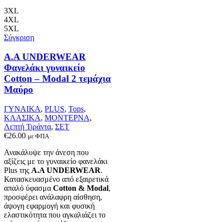
έχει
πολλαπλές
3XL
παραλλαγές.
4XL
Οι
5XL
επιλογές
Σύγκριση
μπορούν
να
Α.A UNDERWEAR
επιλεγούν
Φανελάκι γυναικείο
στη
Cotton – Modal 2 τεμάχια
σελίδα
Μαύρο
του
προϊόντος
ΓΥΝΑΙΚΑ
,
PLUS
,
Tops
,
ΚΛΑΣΙΚΑ
,
ΜΟΝΤΕΡΝΑ
,
Λεπτή Τιράντα
,
ΣΕΤ
€
26.00
με ΦΠΑ
Ανακάλυψε την άνεση που
αξίζεις με το γυναικείο φανελάκι
Plus της
Α.Α UNDERWEAR
.
Κατασκευασμένο από εξαιρετικά
απαλό ύφασμα
Cotton & Modal
,
προσφέρει ανάλαφρη αίσθηση,
άψογη εφαρμογή και φυσική
ελαστικότητα που αγκαλιάζει το