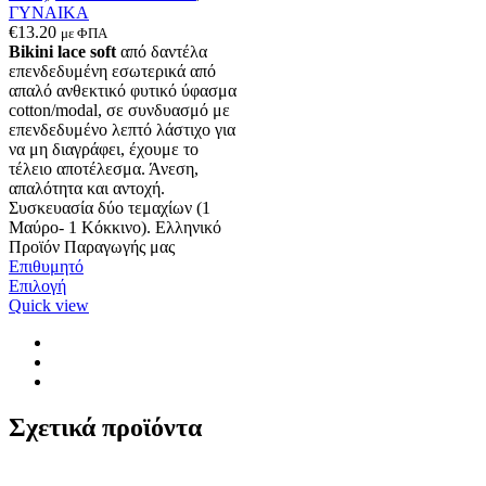
ΓΥΝΑΙΚΑ
€
13.20
με ΦΠΑ
Bikini lace soft
από δαντέλα
επενδεδυμένη εσωτερικά από
απαλό ανθεκτικό φυτικό ύφασμα
cotton/modal, σε συνδυασμό με
επενδεδυμένο λεπτό λάστιχο για
να μη διαγράφει, έχουμε το
τέλειο αποτέλεσμα. Άνεση,
απαλότητα και αντοχή.
Συσκευασία δύο τεμαχίων (1
Μαύρο- 1 Κόκκινο). Ελληνικό
Προϊόν Παραγωγής μας
Επιθυμητό
Αυτό
Επιλογή
το
Quick view
προϊόν
έχει
πολλαπλές
παραλλαγές.
Οι
επιλογές
Σχετικά προϊόντα
μπορούν
να
επιλεγούν