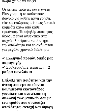
σώμα χωρίς να πιέζει.
Οι λεπτές τιράντες και η άνετη
Plus γραμμή το καθιστούν
ιδανικό για καθημερινή χρήση,
είτε ως εσώρουχο είτε ως βασικό
κομμάτι κάτω από κάθε
εμφάνιση. Το υψηλής ποιότητας
ύφασμα είναι ανθεκτικό στα
συχνά πλυσίματα και διατηρεί
την απαλότητα και το σχήμα του
για μεγάλο χρονικό διάστημα.
✔
Ελληνικό προϊόν, δικής μας
παραγωγής
✔ Συσκευασία 2 τεμαχίων –
2
μαύρα φανελάκια
Επίλεξε την ποιότητα και την
άνεση που εμπιστεύονται
καθημερινά εκατοντάδες
γυναίκες και ανανέωσε τη
συλλογή των βασικών σου με
ένα προϊόν που συνδυάζει
απαλότητα, αντοχή και άψογη