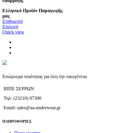
εφαρμογή.
Ελληνικό Προϊόν Παραγωγής
μας
Επιθυμητό
Αυτό
Επιλογή
το
Quick view
προϊόν
έχει
πολλαπλές
παραλλαγές.
Οι
επιλογές
μπορούν
να
Εσώρουχα ποιότητας για όλη την οικογένεια.
επιλεγούν
στη
ΒΙΠΕ ΣΕΡΡΩΝ
σελίδα
του
Τηλ: (23210) 97300
προϊόντος
Email: sales@aa-underwear.gr
ΠΛΗΡΟΦΟΡΙΕΣ
Ποιοι είμαστε