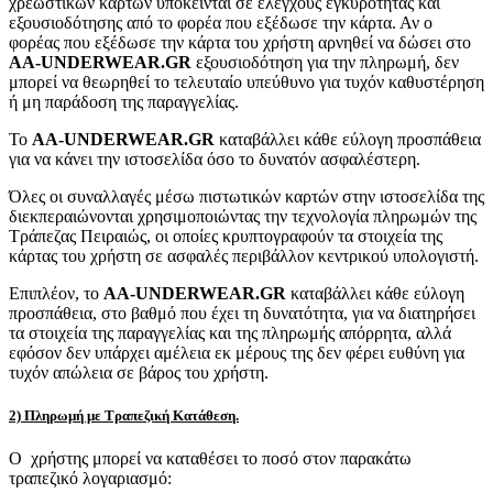
χρεωστικών καρτών υπόκεινται σε ελέγχους εγκυρότητας και
εξουσιοδότησης από το φορέα που εξέδωσε την κάρτα. Αν ο
φορέας που εξέδωσε την κάρτα του χρήστη αρνηθεί να δώσει στο
AA-UNDERWEAR.GR
εξουσιοδότηση για την πληρωμή, δεν
μπορεί να θεωρηθεί το τελευταίο υπεύθυνο για τυχόν καθυστέρηση
ή μη παράδοση της παραγγελίας.
Το
AA-UNDERWEAR.GR
καταβάλλει κάθε εύλογη προσπάθεια
για να κάνει την ιστοσελίδα όσο το δυνατόν ασφαλέστερη.
Όλες οι συναλλαγές μέσω πιστωτικών καρτών στην ιστοσελίδα της
διεκπεραιώνονται χρησιμοποιώντας την τεχνολογία πληρωμών της
Τράπεζας Πειραιώς, οι οποίες κρυπτογραφούν τα στοιχεία της
κάρτας του χρήστη σε ασφαλές περιβάλλον κεντρικού υπολογιστή.
Επιπλέον, το
AA-UNDERWEAR.GR
καταβάλλει κάθε εύλογη
προσπάθεια, στο βαθμό που έχει τη δυνατότητα, για να διατηρήσει
τα στοιχεία της παραγγελίας και της πληρωμής απόρρητα, αλλά
εφόσον δεν υπάρχει αμέλεια εκ μέρους της δεν φέρει ευθύνη για
τυχόν απώλεια σε βάρος του χρήστη.
2) Πληρωμή με Τραπεζική Κατάθεση.
Ο χρήστης μπορεί να καταθέσει το ποσό στον παρακάτω
τραπεζικό λογαριασμό: