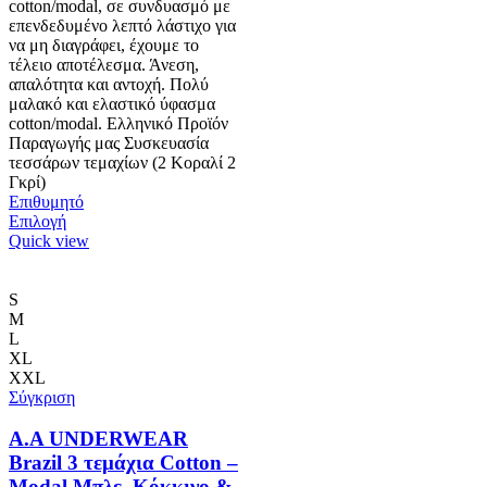
cotton/modal, σε συνδυασμό με
επενδεδυμένο λεπτό λάστιχο για
να μη διαγράφει, έχουμε το
τέλειο αποτέλεσμα. Άνεση,
απαλότητα και αντοχή. Πολύ
μαλακό και ελαστικό ύφασμα
cotton/modal. Ελληνικό Προϊόν
Παραγωγής μας Συσκευασία
τεσσάρων τεμαχίων (2 Κοραλί 2
Γκρί)
Επιθυμητό
Αυτό
Επιλογή
το
Quick view
προϊόν
έχει
πολλαπλές
S
παραλλαγές.
M
Οι
L
επιλογές
XL
μπορούν
XXL
να
Σύγκριση
επιλεγούν
στη
A.A UNDERWEAR
σελίδα
Brazil 3 τεμάχια Cotton –
του
Modal Μπλε, Κόκκινο &