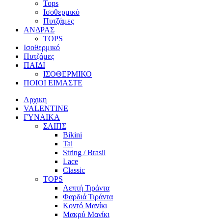
Tops
Ισοθερμικό
Πυτζάμες
ΑΝΔΡΑΣ
TOPS
Ισοθερμικό
Πυτζάμες
ΠΑΙΔΙ
ΙΣΟΘΕΡΜΙΚΟ
ΠΟΙΟΙ ΕΙΜΑΣΤΕ
Αρχικη
VALENTINE
ΓΥΝΑΙΚΑ
ΣΛΙΠΣ
Bikini
Tai
String / Brasil
Lace
Classic
TOPS
Λεπτή Τιράντα
Φαρδιά Τιράντα
Κοντό Μανίκι
Μακρύ Μανίκι