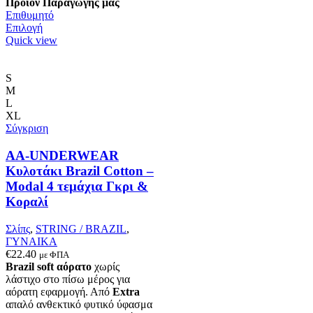
Προϊόν Παραγωγής μας
Επιθυμητό
Αυτό
Επιλογή
το
Quick view
προϊόν
έχει
πολλαπλές
S
παραλλαγές.
M
Οι
L
επιλογές
XL
μπορούν
Σύγκριση
να
επιλεγούν
AA-UNDERWEAR
στη
Κυλοτάκι Brazil Cotton –
σελίδα
Modal 4 τεμάχια Γκρι &
του
Κοραλί
προϊόντος
Σλίπς
,
STRING / BRAZIL
,
ΓΥΝΑΙΚΑ
€
22.40
με ΦΠΑ
Brazil soft αόρατο
χωρίς
λάστιχο στο πίσω μέρος για
αόρατη εφαρμογή. Από
Extra
απαλό ανθεκτικό φυτικό ύφασμα