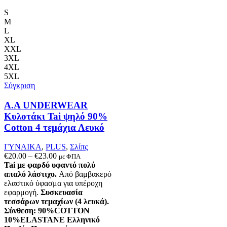
στη
S
σελίδα
M
του
L
προϊόντος
XL
XXL
3XL
4XL
5XL
Σύγκριση
A.A UNDERWEAR
Κυλοτάκι Tai ψηλό 90%
Cotton 4 τεμάχια Λευκό
ΓΥΝΑΙΚΑ
,
PLUS
,
Σλίπς
Price
€
20.00
–
€
23.00
με ΦΠΑ
range:
Tai με φαρδύ υφαντό πολύ
€20.00
απαλό λάστιχο.
Από βαμβακερό
through
ελαστικό ύφασμα για υπέροχη
€23.00
εφαρμογή.
Συσκευασία
τεσσάρων τεμαχίων (4 λευκά).
Σύνθεση: 90%COTTON
10%ELASTANE
Ελληνικό