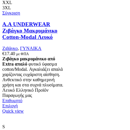
μπορούν
XXL
να
3XL
επιλεγούν
Σύγκριση
στη
σελίδα
Α.A UNDERWEAR
του
Ζιβάγκο Μακρυμάνικο
προϊόντος
Cotton-Modal Λευκό
Ζιβάγκο
,
ΓΥΝΑΙΚΑ
€
17.40
με ΦΠΑ
Ζιβάγκο μακρυμάνικο από
Extra απαλό
φυτικό ύφασμα
cotton/Modal. Αγκαλιάζει απαλά
χαρίζοντας ευχάριστη αίσθηση.
Ανθεκτικό στην καθημερινή
χρήση και στα συχνά πλυσίματα.
Λευκό Ελληνικό Προϊόν
Παραγωγής μας
Επιθυμητό
Αυτό
Επιλογή
το
Quick view
προϊόν
έχει
πολλαπλές
S