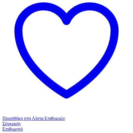
Τιρκουάζ
ποσότητα
Προσθήκη στη Λίστα Επιθυμιών
Σύγκριση
Επιθυμητό