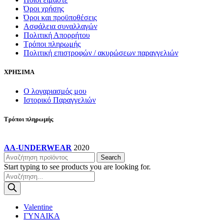
Όροι χρήσης
Όροι και προϋποθέσεις
Ασφάλεια συναλλαγών
Πολιτική Απορρήτου
Τρόποι πληρωμής
Πολιτική επιστροφών / ακυρώσεων παραγγελιών
ΧΡΗΣΙΜΑ
Ο λογαριασμός μου
Ιστορικό Παραγγελιών
Τρόποι πληρωμής
AA-UNDERWEAR
2020
Search
Start typing to see products you are looking for.
Products
search
Valentine
ΓΥΝΑΙΚΑ