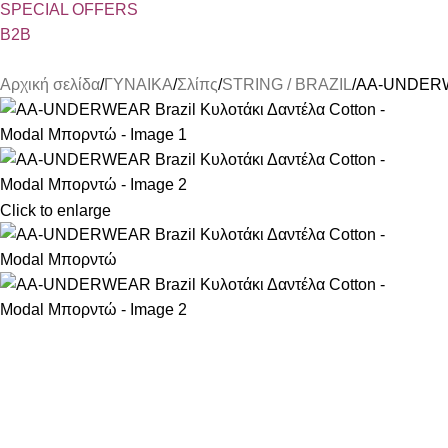
SPECIAL OFFER
S
B2B
Αρχική σελίδα
ΓΥΝΑΙΚΑ
Σλίπς
STRING / BRAZIL
AA-UNDERWE
Click to enlarge