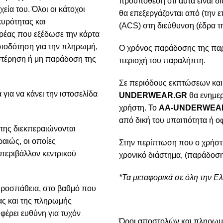
προϋπόθεση ότι αυτά είναι δ
χεία του. Όλοι οι κάτοχοι
θα επεξεργάζονται από (την ε
κυρότητας και
(ACS) στη διεύθυνση (έδρα τη
ρέας που εξέδωσε την κάρτα
ιοδότηση για την πληρωμή,
Ο χρόνος παράδοσης της παρα
υστέρηση ή μη παράδοση της
περιοχή του παραλήπτη.
Σε περιόδους εκπτώσεων και
για να κάνει την ιστοσελίδα
UNDERWEAR.GR
θα ενημερ
χρήστη. Το
AA-UNDERWEA
από δική του υπαιτιότητα ή ο
της διεκπεραιώνονται
αιώς, οι οποίες
Στην περίπτωση που ο χρήστ
 περιβάλλον κεντρικού
χρονικό διάστημα, (παράδοση
*Τα μεταφορικά σε όλη την Ε
προσπάθεια, στο βαθμό που
ίας και της πληρωμής
φέρει ευθύνη για τυχόν
Όροι αποστολών και πληρω