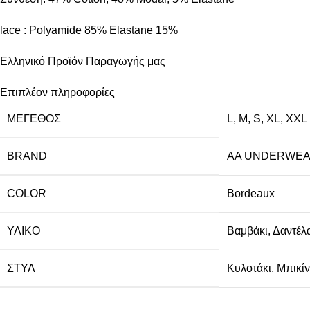
lace : Polyamide 85% Elastane 15%
Ελληνικό Προϊόν Παραγωγής μας
Επιπλέον πληροφορίες
ΜΈΓΕΘΟΣ
L
,
M
,
S
,
XL
,
XXL
BRAND
AA UNDERWE
COLOR
Bordeaux
ΥΛΙΚΌ
Βαμβάκι
,
Δαντέλ
ΣΤΥΛ
Κυλοτάκι
,
Μπικίν