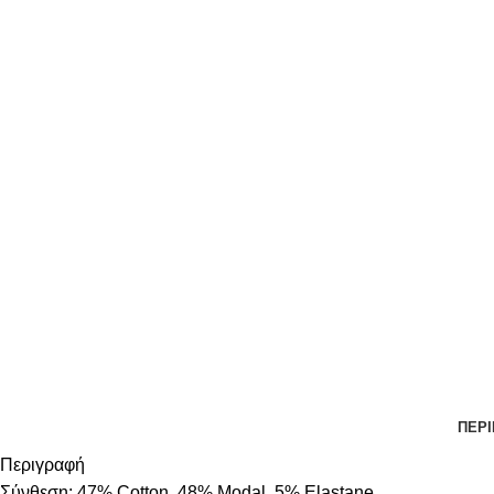
ΠΕΡ
Περιγραφή
Σύνθεση: 47% Cotton, 48% Modal, 5% Elastane