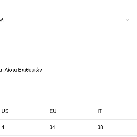
η Λίστα Επιθυμιών
US
EU
ΙΤ
4
34
38