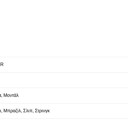
AR
α
,
Μοντάλ
ι
,
Μπραζιλ
,
Σλιπ
,
Στρινγκ