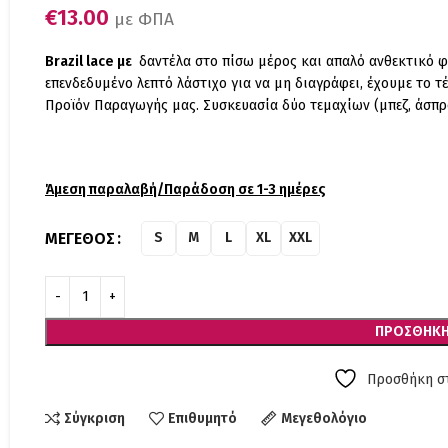
€
13.00
με ΦΠΑ
Brazil lace με
δαντέλα στο πίσω μέρος και απαλό ανθεκτικό 
επενδεδυμένο λεπτό λάστιχο για να μη διαγράφει, έχουμε το τ
Προϊόν Παραγωγής μας. Συσκευασία δύο τεμαχίων (μπεζ, άσπρ
Άμεση παραλαβή/Παράδοση σε 1-3 ημέρες
ΜΈΓΕΘΟΣ
S
M
L
XL
XXL
ΠΡΟΣΘΉΚΗ
Προσθήκη στ
Σύγκριση
Επιθυμητό
Μεγεθολόγιο