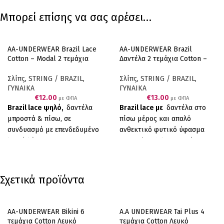
Μπορεί επίσης να σας αρέσει…
AA-UNDERWEAR Brazil Lace
AA-UNDERWEAR Brazil
Cotton – Modal 2 τεμάχια
Δαντέλα 2 τεμάχια Cotton –
Μαύρο
Modal Λευκό
Σλίπς
,
STRING / BRAZIL
,
Σλίπς
,
STRING / BRAZIL
,
ΓΥΝΑΙΚΑ
ΓΥΝΑΙΚΑ
€
12.00
€
13.00
με ΦΠΑ
με ΦΠΑ
Brazil lace ψηλό,
δαντέλα
Brazil lace με
δαντέλα στο
μπροστά & πίσω, σε
πίσω μέρος και απαλό
συνδυασμό με επενδεδυμένο
ανθεκτικό φυτικό ύφασμα
λεπτό λάστιχο. Άνεση,
cotton/modal μπροστά, σε
απαλότητα και αντοχή.
συνδυασμό με επενδεδυμένο
Ελληνικό Προϊόν Παραγωγής
λεπτό λάστιχο για να μη
μας. Συσκευασία δύο
διαγράφει, έχουμε το τέλειο
Σχετικά προϊόντα
τεμαχίων (2 μαύρα).
αποτέλεσμα. Άνεση,
απαλότητα και αντοχή.
Ελληνικό Προϊόν Παραγωγής
AA-UNDERWEAR Bikini 6
A.A UNDERWEAR Tai Plus 4
μας. Συσκευασία δύο
τεμάχια Cotton Λευκό
τεμάχια Cotton Λευκό