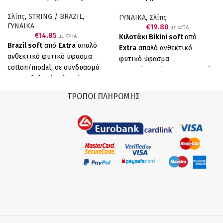
Ροζ & Μωβ
Σλίπς
,
STRING / BRAZIL
,
ΓΥΝΑΙΚΑ
,
Σλίπς
ΓΥΝΑΙΚΑ
€
19.80
με ΦΠΑ
€
14.85
Κιλοτάκι Bikini soft
από
με ΦΠΑ
Brazil soft
από
Extra
απαλό
Extra
απαλό ανθεκτικό
ανθεκτικό φυτικό ύφασμα
φυτικό ύφασμα
cotton/modal, σε συνδυασμό
cotton/modal, σε συνδυασμό
με επενδεδυμένο λεπτό
με επενδεδυμένο λεπτό
λάστιχο για να μη διαγράφει,
λάστιχο για να μη διαγράφει,
ΤΡΌΠΟΙ ΠΛΗΡΩΜΉΣ
έχουμε το τέλειο αποτέλεσμα.
έχουμε το τέλειο αποτέλεσμα.
Άνεση, απαλότητα και αντοχή.
Άνεση, απαλότητα και αντοχή.
Συσκευασία τριών τεμαχίων
Συσκευασία τεσσάρων
(3 Μπεζ) Ελληνικό Προϊόν
τεμαχίων (2ΡΟΖ 2 ΜΩΒ).
Παραγωγής μας
Ελληνικό Προϊόν Παραγωγής
μας