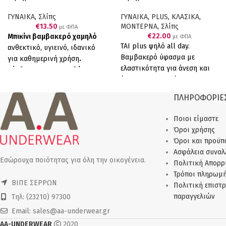
τεμαχίων (2 λευκά).
ΓΥΝΑΙΚΑ
,
Σλίπς
ΓΥΝΑΙΚΑ
,
PLUS
,
ΚΛΑΣΙΚΑ
,
€
13.50
ΜΟΝΤΕΡΝΑ
,
Σλίπς
με ΦΠΑ
€
22.00
Μπικίνι βαμβακερό χαμηλό
με ΦΠΑ
ΤΑΙ plus ψηλό all day.
ανθεκτικό, υγιεινό, ιδανικό
Βαμβακερό ύφασμα με
για καθημερινή χρήση
.
ελαστικότητα για άνεση και
Σύνθεση: 100% Βαμβάκι
άριστη εφαρμογή. 90%
Ελληνικό Προϊόν Παραγωγής
COTTON, 10% ELASTANΕ.
μας.
Πακέτο
6 τεμαχίων (6
ΠΛΗΡΟΦΟΡΙΕ
Συσκευασία τεσσάρων
Λευκό).
τεμαχίων (4 λευκά).
Ποιοι είμαστε
Όροι χρήσης
Όροι και προϋπ
Ασφάλεια συνα
Εσώρουχα ποιότητας για όλη την οικογένεια.
Πολιτική Απορρ
Τρόποι πληρωμ
ΒΙΠΕ ΣΕΡΡΩΝ
Πολιτική επιστ
παραγγελιών
Τηλ: (23210) 97300
Email: sales@aa-underwear.gr
AA-UNDERWEAR
2020