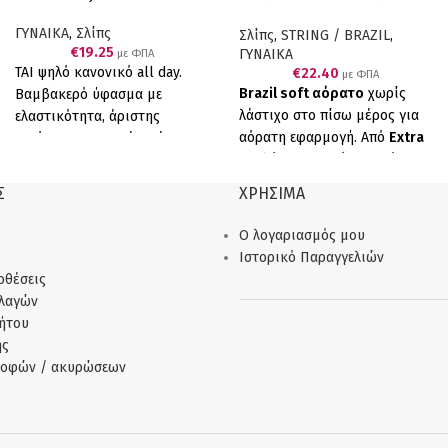
τεμάχια Γκρι & Κοραλί
ΓΥΝΑΙΚΑ
,
Σλίπς
Σλίπς
,
STRING / BRAZIL
,
€
19.25
ΓΥΝΑΙΚΑ
με ΦΠΑ
ΤΑΙ ψηλό κανονικό all day.
€
22.40
με ΦΠΑ
Brazil soft αόρατο
χωρίς
Βαμβακερό ύφασμα με
λάστιχο στο πίσω μέρος για
ελαστικότητα, άριστης
αόρατη εφαρμογή. Από
Extra
ποιότητας προσφέρει άνεση,
απαλό ανθεκτικό φυτικό
αντοχή και τέλεια εφαρμογή.
ύφασμα cotton/modal, σε
90% COTTON, 10% ELASTANE.
Σ
ΧΡΗΣΙΜΑ
συνδυασμό με επενδεδυμένο
Συσκευασία πέντε τεμαχίων (5
λεπτό λάστιχο για να μη
μπεζ)
Ο λογαριασμός μου
διαγράφει, έχουμε το τέλειο
Ιστορικό Παραγγελιών
αποτέλεσμα. Άνεση,
οθέσεις
απαλότητα και αντοχή. Πολύ
λλαγών
μαλακό και ελαστικό ύφασμα
ήτου
cotton/modal. Ελληνικό
ής
Προϊόν Παραγωγής μας
ροφών / ακυρώσεων
Συσκευασία τεσσάρων
τεμαχίων (2 Κοραλί 2 Γκρί)