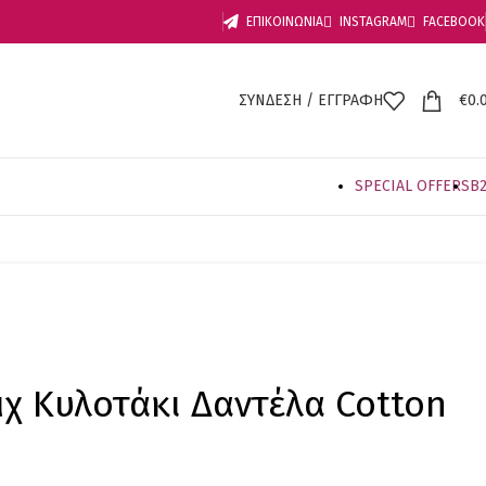
ΕΠΙΚΟΙΝΩΝΙΑ
INSTAGRAM
FACEBOOK
ΣΥΝΔΕΣΗ / ΕΓΓΡΑΦΗ
€
0.
SPECIAL OFFER
S
B
χ Κυλοτάκι Δαντέλα Cotton