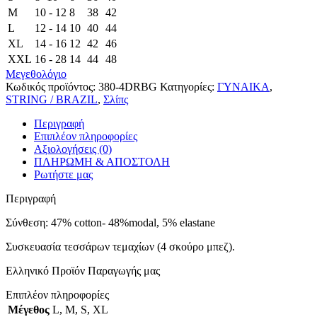
M
10 - 12
8
38
42
L
12 - 14
10
40
44
XL
14 - 16
12
42
46
XXL
16 - 28
14
44
48
Μεγεθολόγιο
Κωδικός προϊόντος:
380-4DRBG
Κατηγορίες:
ΓΥΝΑΙΚΑ
,
STRING / BRAZIL
,
Σλίπς
Περιγραφή
Επιπλέον πληροφορίες
Αξιολογήσεις (0)
ΠΛΗΡΩΜΗ & ΑΠΟΣΤΟΛΗ
Ρωτήστε μας
Περιγραφή
Σύνθεση: 47% cotton- 48%modal, 5% elastane
Συσκευασία τεσσάρων τεμαχίων (4 σκούρο μπεζ).
Ελληνικό Προϊόν Παραγωγής μας
Επιπλέον πληροφορίες
Μέγεθος
L
,
M
,
S
,
XL