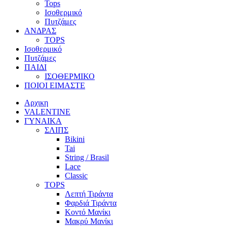
Tops
Ισοθερμικό
Πυτζάμες
ΑΝΔΡΑΣ
TOPS
Ισοθερμικό
Πυτζάμες
ΠΑΙΔΙ
ΙΣΟΘΕΡΜΙΚΟ
ΠΟΙΟΙ ΕΙΜΑΣΤΕ
Αρχικη
VALENTINE
ΓΥΝΑΙΚΑ
ΣΛΙΠΣ
Bikini
Tai
String / Brasil
Lace
Classic
TOPS
Λεπτή Τιράντα
Φαρδιά Τιράντα
Κοντό Μανίκι
Μακρύ Μανίκι