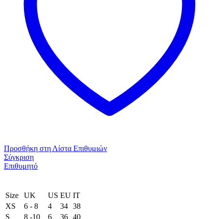
τεμάχια
Σκούρο
Μπεζ
ποσότητα
Προσθήκη στη Λίστα Επιθυμιών
Σύγκριση
Επιθυμητό
Size
UK
US
EU
ΙΤ
XS
6 - 8
4
34
38
S
8 -10
6
36
40