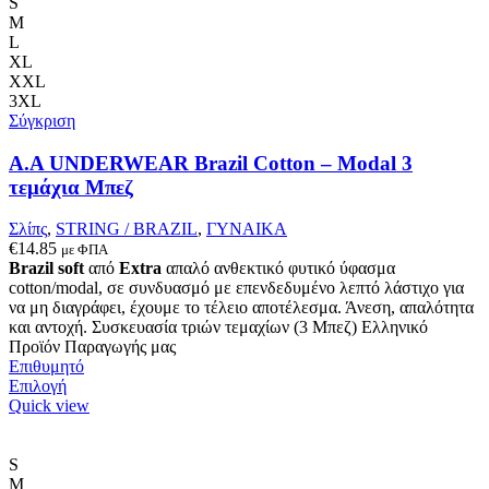
πολλαπλές
S
παραλλαγές.
M
Οι
L
επιλογές
XL
μπορούν
XXL
να
3XL
επιλεγούν
Σύγκριση
στη
σελίδα
A.A UNDERWEAR Brazil Cotton – Modal 3
του
τεμάχια Μπεζ
προϊόντος
Σλίπς
,
STRING / BRAZIL
,
ΓΥΝΑΙΚΑ
€
14.85
με ΦΠΑ
Brazil soft
από
Extra
απαλό ανθεκτικό φυτικό ύφασμα
cotton/modal, σε συνδυασμό με επενδεδυμένο λεπτό λάστιχο για
να μη διαγράφει, έχουμε το τέλειο αποτέλεσμα. Άνεση, απαλότητα
και αντοχή. Συσκευασία τριών τεμαχίων (3 Μπεζ) Ελληνικό
Προϊόν Παραγωγής μας
Επιθυμητό
Αυτό
Επιλογή
το
Quick view
προϊόν
έχει
πολλαπλές
S
παραλλαγές.
M