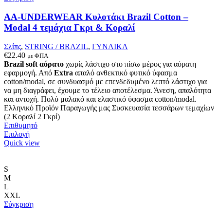
να
επιλεγούν
AA-UNDERWEAR Κυλοτάκι Brazil Cotton –
στη
Modal 4 τεμάχια Γκρι & Κοραλί
σελίδα
του
Σλίπς
,
STRING / BRAZIL
,
ΓΥΝΑΙΚΑ
προϊόντος
€
22.40
με ΦΠΑ
Brazil soft αόρατο
χωρίς λάστιχο στο πίσω μέρος για αόρατη
εφαρμογή. Από
Extra
απαλό ανθεκτικό φυτικό ύφασμα
cotton/modal, σε συνδυασμό με επενδεδυμένο λεπτό λάστιχο για
να μη διαγράφει, έχουμε το τέλειο αποτέλεσμα. Άνεση, απαλότητα
και αντοχή. Πολύ μαλακό και ελαστικό ύφασμα cotton/modal.
Ελληνικό Προϊόν Παραγωγής μας Συσκευασία τεσσάρων τεμαχίων
(2 Κοραλί 2 Γκρί)
Επιθυμητό
Αυτό
Επιλογή
το
Quick view
προϊόν
έχει
πολλαπλές
S
παραλλαγές.
M
Οι
L
επιλογές
XXL
μπορούν
Σύγκριση
να