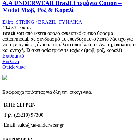
επιλεγούν
A.A UNDERWEAR Brazil 3 τεμάχια Cotton –
στη
Modal Μωβ, Ροζ & Κοραλί
σελίδα
του
Σλίπς
,
STRING / BRAZIL
,
ΓΥΝΑΙΚΑ
προϊόντος
€
14.85
με ΦΠΑ
Brazil soft
από
Extra
απαλό ανθεκτικό φυτικό ύφασμα
cotton/modal, σε συνδυασμό με επενδεδυμένο λεπτό λάστιχο για
να μη διαγράφει, έχουμε το τέλειο αποτέλεσμα. Άνεση, απαλότητα
και αντοχή. Συσκευασία τριών τεμαχίων (μωβ, ροζ, κοραλί)
Επιθυμητό
Αυτό
Επιλογή
το
Quick view
προϊόν
έχει
πολλαπλές
παραλλαγές.
Εσώρουχα ποιότητας για όλη την οικογένεια.
Οι
επιλογές
ΒΙΠΕ ΣΕΡΡΩΝ
μπορούν
να
Τηλ: (23210) 97300
επιλεγούν
στη
Email: sales@aa-underwear.gr
σελίδα
του
ΠΛΗΡΟΦΟΡΙΕΣ
προϊόντος