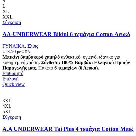
S
μπορούν
L
να
XL
επιλεγούν
XXL
στη
Σύγκριση
σελίδα
του
AA-UNDERWEAR Bikini 6 τεμάχια Cotton Λευκό
προϊόντος
ΓΥΝΑΙΚΑ
,
Σλίπς
€
13.50
με ΦΠΑ
Μπικίνι βαμβακερό χαμηλό
ανθεκτικό, υγιεινό, ιδανικό για
καθημερινή χρήση
.
Σύνθεση: 100% Βαμβάκι
Ελληνικό Προϊόν
Παραγωγής μας.
Πακέτο
6 τεμαχίων (6 Λευκό).
Επιθυμητό
Αυτό
Επιλογή
το
Quick view
προϊόν
έχει
πολλαπλές
3XL
παραλλαγές.
4XL
Οι
5XL
επιλογές
Σύγκριση
μπορούν
να
Α.A UNDERWEAR Tai Plus 4 τεμάχια Cotton Μπεζ
επιλεγούν