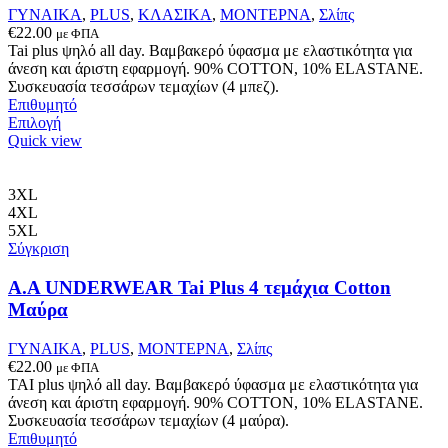
στη
ΓΥΝΑΙΚΑ
,
PLUS
,
ΚΛΑΣΙΚΑ
,
ΜΟΝΤΕΡΝΑ
,
Σλίπς
σελίδα
€
22.00
με ΦΠΑ
του
Tai plus ψηλό all day. Βαμβακερό ύφασμα με ελαστικότητα για
προϊόντος
άνεση και άριστη εφαρμογή. 90% COTTON, 10% ELASTANΕ.
Συσκευασία τεσσάρων τεμαχίων (4 μπεζ).
Επιθυμητό
Αυτό
Επιλογή
το
Quick view
προϊόν
έχει
πολλαπλές
3XL
παραλλαγές.
4XL
Οι
5XL
επιλογές
Σύγκριση
μπορούν
να
A.A UNDERWEAR Tai Plus 4 τεμάχια Cotton
επιλεγούν
Μαύρα
στη
σελίδα
ΓΥΝΑΙΚΑ
,
PLUS
,
ΜΟΝΤΕΡΝΑ
,
Σλίπς
του
€
22.00
με ΦΠΑ
προϊόντος
ΤΑΙ plus ψηλό all day. Βαμβακερό ύφασμα με ελαστικότητα για
άνεση και άριστη εφαρμογή. 90% COTTON, 10% ELASTANΕ.
Συσκευασία τεσσάρων τεμαχίων (4 μαύρα).
Επιθυμητό