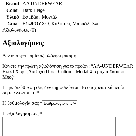
Brand
AA UNDERWEAR
Color
Dark Beige
Υλικό
Βαμβάκι
,
Μοντάλ
Στυλ
ΕΣΩΡΟΥΧΟ
,
Κυλοτάκι
,
Μπραζιλ
,
Σλιπ
Αξιολογήσεις (0)
Αξιολογήσεις
Δεν υπάρχει καμία αξιολόγηση ακόμη.
Κάνετε την πρώτη αξιολόγηση για το προϊόν: “AA-UNDERWEAR
Brazil Χωρίς Λάστιχο Πίσω Cotton – Modal 4 τεμάχια Σκούρο
Μπεζ”
Η ηλ. διεύθυνση σας δεν δημοσιεύεται.
Τα υποχρεωτικά πεδία
σημειώνονται με
*
Η βαθμολογία σας
*
Η αξιολόγησή σας
*