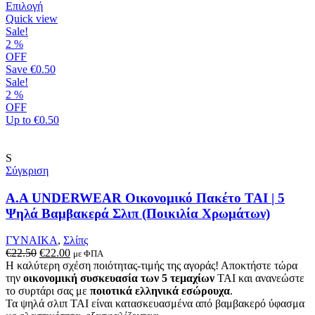
Αυτό
Επιλογή
το
Quick view
προϊόν
Sale!
έχει
2
%
πολλαπλές
OFF
παραλλαγές.
Save
€0.50
Οι
Sale!
επιλογές
2
%
μπορούν
OFF
να
Up to
€0.50
επιλεγούν
στη
σελίδα
S
του
Σύγκριση
προϊόντος
A.A UNDERWEAR Οικονομικό Πακέτο TAI | 5
Ψηλά Βαμβακερά Σλιπ (Ποικιλία Χρωμάτων)
ΓΥΝΑΙΚΑ
,
Σλίπς
Original
Η
€
22.50
€
22.00
με ΦΠΑ
price
τρέχουσα
Η καλύτερη σχέση ποιότητας-τιμής της αγοράς! Αποκτήστε τώρα
was:
τιμή
την
οικονομική συσκευασία των 5 τεμαχίων
TAI και ανανεώστε
€22.50.
είναι:
το συρτάρι σας με
ποιοτικά ελληνικά εσώρουχα
.
€22.00.
Τα ψηλά σλιπ TAI είναι κατασκευασμένα από βαμβακερό ύφασμα