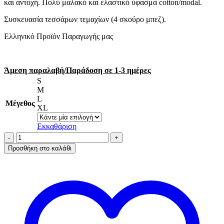
και αντοχή. Πολύ μαλακό και ελαστικό ύφασμα cotton/modal.
Συσκευασία τεσσάρων τεμαχίων (4 σκούρο μπεζ).
Ελληνικό Προϊόν Παραγωγής μας
Άμεση παραλαβή/Παράδοση σε 1-3 ημέρες
S
M
L
Μέγεθος
XL
Εκκαθάριση
AA-
UNDERWEAR
Προσθήκη στο καλάθι
Brazil
Χωρίς
Λάστιχο
Πίσω
Cotton
-
Modal
4