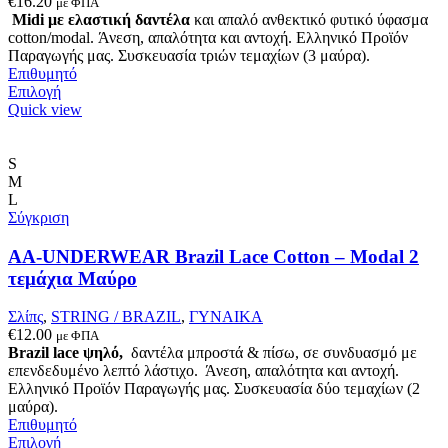
€
16.20
με ΦΠΑ
Midi με ελαστική δαντέλα
και απαλό ανθεκτικό φυτικό ύφασμα
cotton/modal. Άνεση, απαλότητα και αντοχή. Ελληνικό Προϊόν
Παραγωγής μας. Συσκευασία τριών τεμαχίων (3 μαύρα).
Επιθυμητό
Αυτό
Επιλογή
το
Quick view
προϊόν
έχει
πολλαπλές
S
παραλλαγές.
M
Οι
L
επιλογές
Σύγκριση
μπορούν
να
AA-UNDERWEAR Brazil Lace Cotton – Modal 2
επιλεγούν
τεμάχια Μαύρο
στη
σελίδα
Σλίπς
,
STRING / BRAZIL
,
ΓΥΝΑΙΚΑ
του
€
12.00
με ΦΠΑ
προϊόντος
Brazil lace ψηλό,
δαντέλα μπροστά & πίσω, σε συνδυασμό με
επενδεδυμένο λεπτό λάστιχο. Άνεση, απαλότητα και αντοχή.
Ελληνικό Προϊόν Παραγωγής μας. Συσκευασία δύο τεμαχίων (2
μαύρα).
Επιθυμητό
Αυτό
Επιλογή