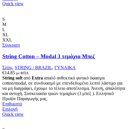
το
Quick view
προϊόν
έχει
πολλαπλές
S
παραλλαγές.
M
Οι
L
επιλογές
XL
μπορούν
XXL
να
Σύγκριση
επιλεγούν
στη
String Cotton – Modal 3 τεμάχια Μπεζ
σελίδα
του
Σλίπς
,
STRING / BRAZIL
,
ΓΥΝΑΙΚΑ
προϊόντος
€
14.85
με ΦΠΑ
String
soft
από
Extra
απαλό ανθεκτικό φυτικό ύφασμα
cotton/modal, σε συνδυασμό με επενδεδυμένο λεπτό λάστιχο για
να μη διαγράφει, έχουμε το τέλειο αποτέλεσμα. Άνεση, απαλότητα
και αντοχή. Συσκευασία τριών τεμαχίων (3 μπεζ ). Ελληνικό
Προϊόν Παραγωγής μας.
Επιθυμητό
Αυτό
Επιλογή
το
Quick view
προϊόν
έχει