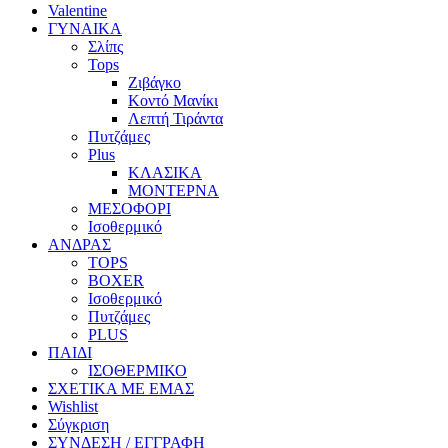
Valentine
ΓΥΝΑΙΚΑ
Σλίπς
Tops
Ζιβάγκο
Κοντό Μανίκι
Λεπτή Τιράντα
Πυτζάμες
Plus
ΚΛΑΣΙΚΑ
ΜΟΝΤΕΡΝΑ
ΜΕΣΟΦΟΡΙ
Ισοθερμικό
ΑΝΔΡΑΣ
TOPS
BOXER
Ισοθερμικό
Πυτζάμες
PLUS
ΠΑΙΔΙ
ΙΣΟΘΕΡΜΙΚΟ
ΣΧΕΤΙΚΑ ΜΕ ΕΜΑΣ
Wishlist
Σύγκριση
ΣΥΝΔΕΣΗ / ΕΓΓΡΑΦΗ