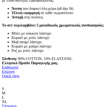
με ελαστικότητα, εξασφαλίζοντας:
Άνεση
που διαρκεί όλη μέρα (all day fit)
Τέλεια εφαρμογή
σε κάθε σωματότυπο
Αντοχή
στις πλύσεις
Το σετ περιλαμβάνει 5 μοναδικούς χρωματικούς συνδυασμούς:
Μπλε με κόκκινο λάστιχο
Κοραλί με μπλε λάστιχο
Μοβ ασημί λάστιχο
Κοραλί με μαύρο λάστιχο
Ροζ με μπλε λάστιχο
Σύνθεση:
90% COTTON, 10% ELASTANE.
Ελληνικό Προϊόν Παραγωγής μας.
Επιθυμητό
Αυτό
Επιλογή
το
Quick view
προϊόν
έχει
πολλαπλές
S
παραλλαγές.
M
Οι
L
επιλογές
XL
μπορούν
Σύγκριση