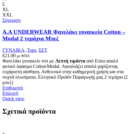
Οι
L
επιλογές
XL
μπορούν
XXL
να
Σύγκριση
επιλεγούν
στη
Α.A UNDERWEAR Φανελάκι γυναικείο Cotton –
σελίδα
Modal 2 τεμάχια Μπεζ
του
προϊόντος
ΓΥΝΑΙΚΑ
,
Tops
,
ΣΕΤ
€
21.00
με ΦΠΑ
Φανελάκι γυναικείο τοπ με
Λεπτή τιράντα
από Extra απαλό
φυτικό ύφασμα Cotton/Modal. Αγκαλιάζει απαλά χαρίζοντας
ευχάριστη αίσθηση. Ανθεκτικό στην καθημερινή χρήση και στα
συχνά πλυσίματα. Ελληνικό Προϊόν Παραγωγής μας 2 τεμάχια (2
μπεζ)
Επιθυμητό
Αυτό
Επιλογή
το
Quick view
προϊόν
έχει
Σχετικά προϊόντα
πολλαπλές
παραλλαγές.
Οι
επιλογές