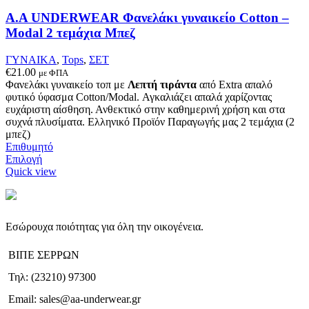
επιλεγούν
στη
Α.A UNDERWEAR Φανελάκι γυναικείο Cotton –
σελίδα
Modal 2 τεμάχια Μπεζ
του
προϊόντος
ΓΥΝΑΙΚΑ
,
Tops
,
ΣΕΤ
€
21.00
με ΦΠΑ
Φανελάκι γυναικείο τοπ με
Λεπτή τιράντα
από Extra απαλό
φυτικό ύφασμα Cotton/Modal. Αγκαλιάζει απαλά χαρίζοντας
ευχάριστη αίσθηση. Ανθεκτικό στην καθημερινή χρήση και στα
συχνά πλυσίματα. Ελληνικό Προϊόν Παραγωγής μας 2 τεμάχια (2
μπεζ)
Επιθυμητό
Αυτό
Επιλογή
το
Quick view
προϊόν
έχει
πολλαπλές
παραλλαγές.
Εσώρουχα ποιότητας για όλη την οικογένεια.
Οι
επιλογές
ΒΙΠΕ ΣΕΡΡΩΝ
μπορούν
να
Τηλ: (23210) 97300
επιλεγούν
στη
Email: sales@aa-underwear.gr
σελίδα