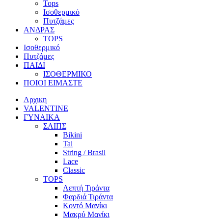
Tops
Ισοθερμικό
Πυτζάμες
ΑΝΔΡΑΣ
TOPS
Ισοθερμικό
Πυτζάμες
ΠΑΙΔΙ
ΙΣΟΘΕΡΜΙΚΟ
ΠΟΙΟΙ ΕΙΜΑΣΤΕ
Αρχικη
VALENTINE
ΓΥΝΑΙΚΑ
ΣΛΙΠΣ
Bikini
Tai
String / Brasil
Lace
Classic
TOPS
Λεπτή Τιράντα
Φαρδιά Τιράντα
Κοντό Μανίκι
Μακρύ Μανίκι