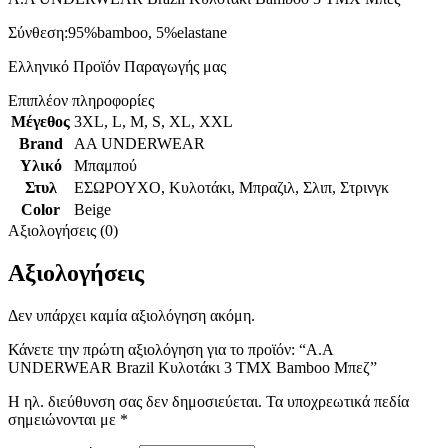
Σύνθεση:95%bamboo, 5%elastane
Ελληνικό Προϊόν Παραγωγής μας
Επιπλέον πληροφορίες
Μέγεθος
3XL
,
L
,
M
,
S
,
XL
,
XXL
Brand
AA UNDERWEAR
Υλικό
Μπαμπού
Στυλ
ΕΣΩΡΟΥΧΟ
,
Κυλοτάκι
,
Μπραζιλ
,
Σλιπ
,
Στρινγκ
Color
Beige
Αξιολογήσεις (0)
Αξιολογήσεις
Δεν υπάρχει καμία αξιολόγηση ακόμη.
Κάνετε την πρώτη αξιολόγηση για το προϊόν: “A.A
UNDERWEAR Brazil Κυλοτάκι 3 TMX Bamboo Μπεζ”
Η ηλ. διεύθυνση σας δεν δημοσιεύεται.
Τα υποχρεωτικά πεδία
σημειώνονται με
*