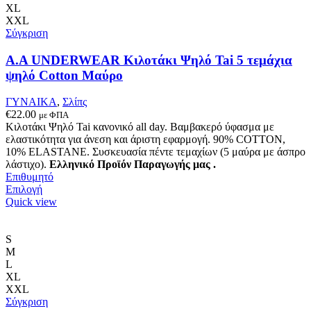
επιλογές
XL
μπορούν
XXL
να
Σύγκριση
επιλεγούν
στη
A.A UNDERWEAR Κιλοτάκι Ψηλό Tai 5 τεμάχια
σελίδα
ψηλό Cotton Μαύρο
του
προϊόντος
ΓΥΝΑΙΚΑ
,
Σλίπς
€
22.00
με ΦΠΑ
Κιλοτάκι Ψηλό Tai κανονικό all day. Βαμβακερό ύφασμα με
ελαστικότητα για άνεση και άριστη εφαρμογή. 90% COTTON,
10% ELASTANE. Συσκευασία πέντε τεμαχίων (5 μαύρα με άσπρο
λάστιχο).
Ελληνικό Προϊόν Παραγωγής μας .
Επιθυμητό
Αυτό
Επιλογή
το
Quick view
προϊόν
έχει
πολλαπλές
S
παραλλαγές.
M
Οι
L
επιλογές
XL
μπορούν
XXL
να
Σύγκριση