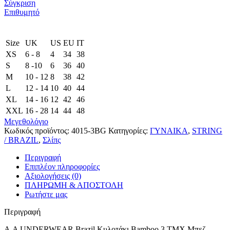
Σύγκριση
Επιθυμητό
Size
UK
US
EU
ΙΤ
XS
6 - 8
4
34
38
S
8 -10
6
36
40
M
10 - 12
8
38
42
L
12 - 14
10
40
44
XL
14 - 16
12
42
46
XXL
16 - 28
14
44
48
Μεγεθολόγιο
Κωδικός προϊόντος:
4015-3BG
Κατηγορίες:
ΓΥΝΑΙΚΑ
,
STRING
/ BRAZIL
,
Σλίπς
Περιγραφή
Επιπλέον πληροφορίες
Αξιολογήσεις (0)
ΠΛΗΡΩΜΗ & ΑΠΟΣΤΟΛΗ
Ρωτήστε μας
Περιγραφή
A.A UNDERWEAR Brazil Κυλοτάκι Bamboo 3 TMX Μπεζ