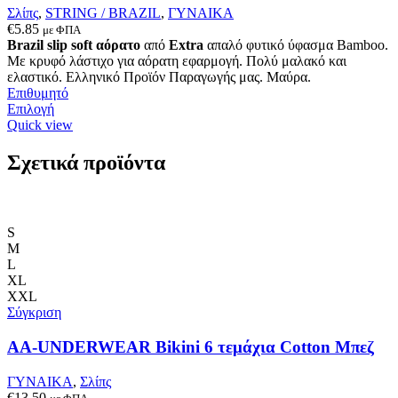
Σλίπς
,
STRING / BRAZIL
,
ΓΥΝΑΙΚΑ
€
5.85
με ΦΠΑ
Brazil slip soft
αόρατο
από
Extra
απαλό φυτικό ύφασμα Bamboo.
Με κρυφό λάστιχο για αόρατη εφαρμογή. Πολύ μαλακό και
ελαστικό. Ελληνικό Προϊόν Παραγωγής μας. Μαύρα.
Επιθυμητό
Αυτό
Επιλογή
το
Quick view
προϊόν
έχει
Σχετικά προϊόντα
πολλαπλές
παραλλαγές.
Οι
επιλογές
S
μπορούν
M
να
L
επιλεγούν
XL
στη
XXL
σελίδα
Σύγκριση
του
προϊόντος
AA-UNDERWEAR Bikini 6 τεμάχια Cotton Μπεζ
ΓΥΝΑΙΚΑ
,
Σλίπς
€
13.50