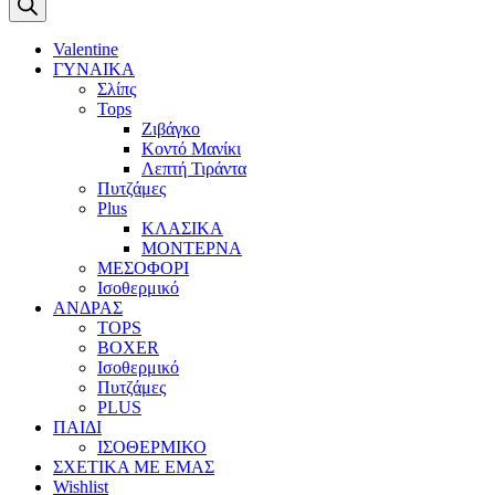
Valentine
ΓΥΝΑΙΚΑ
Σλίπς
Tops
Ζιβάγκο
Κοντό Μανίκι
Λεπτή Τιράντα
Πυτζάμες
Plus
ΚΛΑΣΙΚΑ
ΜΟΝΤΕΡΝΑ
ΜΕΣΟΦΟΡΙ
Ισοθερμικό
ΑΝΔΡΑΣ
TOPS
BOXER
Ισοθερμικό
Πυτζάμες
PLUS
ΠΑΙΔΙ
ΙΣΟΘΕΡΜΙΚΟ
ΣΧΕΤΙΚΑ ΜΕ ΕΜΑΣ
Wishlist