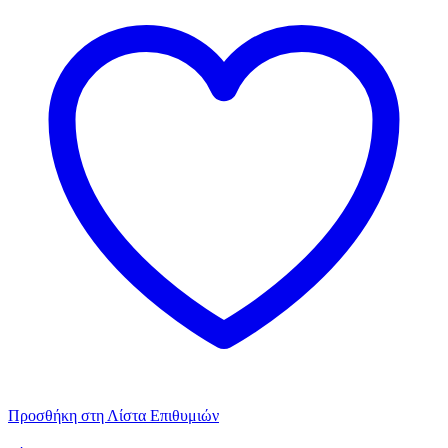
3
TMX
Bamboo
Μπεζ
ποσότητα
Προσθήκη στη Λίστα Επιθυμιών