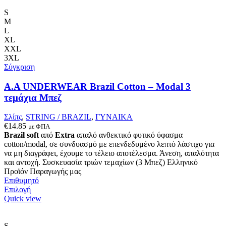
έχει
πολλαπλές
S
παραλλαγές.
M
Οι
L
επιλογές
XL
μπορούν
XXL
να
3XL
επιλεγούν
Σύγκριση
στη
σελίδα
A.A UNDERWEAR Brazil Cotton – Modal 3
του
τεμάχια Μπεζ
προϊόντος
Σλίπς
,
STRING / BRAZIL
,
ΓΥΝΑΙΚΑ
€
14.85
με ΦΠΑ
Brazil soft
από
Extra
απαλό ανθεκτικό φυτικό ύφασμα
cotton/modal, σε συνδυασμό με επενδεδυμένο λεπτό λάστιχο για
να μη διαγράφει, έχουμε το τέλειο αποτέλεσμα. Άνεση, απαλότητα
και αντοχή. Συσκευασία τριών τεμαχίων (3 Μπεζ) Ελληνικό
Προϊόν Παραγωγής μας
Επιθυμητό
Αυτό
Επιλογή
το
Quick view
προϊόν
έχει
πολλαπλές
S