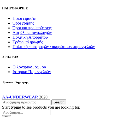
του
ΠΛΗΡΟΦΟΡΙΕΣ
προϊόντος
Ποιοι είμαστε
Όροι χρήσης
Όροι και προϋποθέσεις
Ασφάλεια συναλλαγών
Πολιτική Απορρήτου
Τρόποι πληρωμής
Πολιτική επιστροφών / ακυρώσεων παραγγελιών
ΧΡΗΣΙΜΑ
Ο λογαριασμός μου
Ιστορικό Παραγγελιών
Τρόποι πληρωμής
AA-UNDERWEAR
2020
Search
Start typing to see products you are looking for.
Products
search