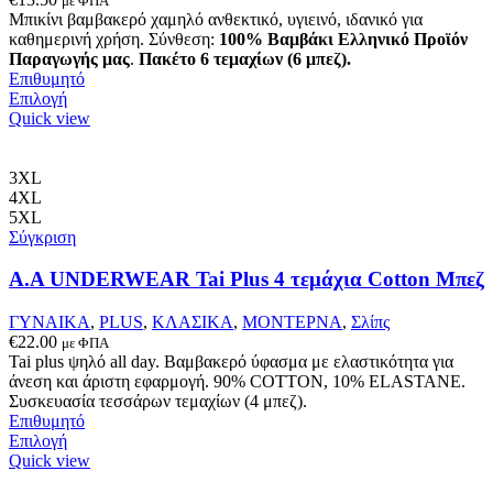
με ΦΠΑ
Μπικίνι βαμβακερό χαμηλό ανθεκτικό, υγιεινό, ιδανικό για
καθημερινή χρήση. Σύνθεση:
100% Βαμβάκι
Ελληνικό Προϊόν
Παραγωγής μας
.
Πακέτο 6 τεμαχίων (6 μπεζ).
Επιθυμητό
Αυτό
Επιλογή
το
Quick view
προϊόν
έχει
πολλαπλές
3XL
παραλλαγές.
4XL
Οι
5XL
επιλογές
Σύγκριση
μπορούν
να
Α.A UNDERWEAR Tai Plus 4 τεμάχια Cotton Μπεζ
επιλεγούν
στη
ΓΥΝΑΙΚΑ
,
PLUS
,
ΚΛΑΣΙΚΑ
,
ΜΟΝΤΕΡΝΑ
,
Σλίπς
σελίδα
€
22.00
με ΦΠΑ
του
Tai plus ψηλό all day. Βαμβακερό ύφασμα με ελαστικότητα για
προϊόντος
άνεση και άριστη εφαρμογή. 90% COTTON, 10% ELASTANΕ.
Συσκευασία τεσσάρων τεμαχίων (4 μπεζ).
Επιθυμητό
Αυτό
Επιλογή
το
Quick view
προϊόν