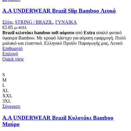
A.A UNDERWEAR Brazil Slip Bamboo Λευκό
Σλίπς
,
STRING / BRAZIL
,
ΓΥΝΑΙΚΑ
€
5.85
με ΦΠΑ
Brazil κιλοτάκι bamboo soft
αόρατο
από
Extra
απαλό φυτικό
ύφασμα Bamboo. Με κρυφό λάστιχο για αόρατη εφαρμογή. Πολύ
μαλακό και ελαστικό. Ελληνικό Προϊόν Παραγωγής μας. Λευκό
Επιθυμητό
Αυτό
Επιλογή
το
Quick view
προϊόν
έχει
πολλαπλές
S
παραλλαγές.
M
Οι
L
επιλογές
XL
μπορούν
XXL
να
3XL
επιλεγούν
Σύγκριση
στη
σελίδα
A.A UNDERWEAR Brazil Κυλοτάκι Bamboo
του
Μαύρο
προϊόντος