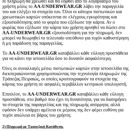
Η πληρωμή θα χρεωθεί και θα ληφθεί από το λογαριασμό του
χρήστη μόλις το
AA-UNDERWEAR.GR
λάβει την παραγγελία
του και ελέγξει τα στοιχεία του. Όλοι οι κάτοχοι πιστωτικών και
χρεωστικών καρτών υπόκεινται σε ελέγχους εγκυρότητας και
εξουσιοδότησης από το φορέα που εξέδωσε την κάρτα. Αν ο
φορέας που εξέδωσε την κάρτα του χρήστη αρνηθεί να δώσει στο
AA-UNDERWEAR.GR
εξουσιοδότηση για την πληρωμή, δεν
μπορεί να θεωρηθεί το τελευταίο υπεύθυνο για τυχόν καθυστέρηση
ή μη παράδοση της παραγγελίας.
Το
AA-UNDERWEAR.GR
καταβάλλει κάθε εύλογη προσπάθεια
για να κάνει την ιστοσελίδα όσο το δυνατόν ασφαλέστερη.
Όλες οι συναλλαγές μέσω πιστωτικών καρτών στην ιστοσελίδα της
διεκπεραιώνονται χρησιμοποιώντας την τεχνολογία πληρωμών της
Τράπεζας Πειραιώς, οι οποίες κρυπτογραφούν τα στοιχεία της
κάρτας του χρήστη σε ασφαλές περιβάλλον κεντρικού υπολογιστή.
Επιπλέον, το
AA-UNDERWEAR.GR
καταβάλλει κάθε εύλογη
προσπάθεια, στο βαθμό που έχει τη δυνατότητα, για να διατηρήσει
τα στοιχεία της παραγγελίας και της πληρωμής απόρρητα, αλλά
εφόσον δεν υπάρχει αμέλεια εκ μέρους της δεν φέρει ευθύνη για
τυχόν απώλεια σε βάρος του χρήστη.
2) Πληρωμή με Τραπεζική Κατάθεση.