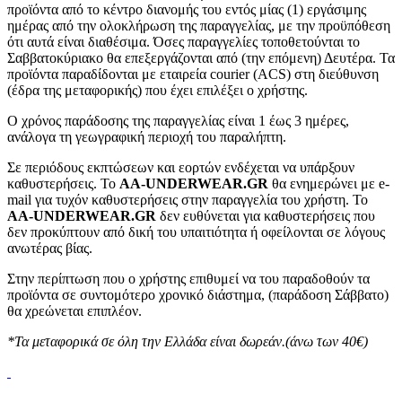
προϊόντα από το κέντρο διανομής του εντός μίας (1) εργάσιμης
ημέρας από την ολοκλήρωση της παραγγελίας, με την προϋπόθεση
ότι αυτά είναι διαθέσιμα. Όσες παραγγελίες τοποθετούνται το
Σαββατοκύριακο θα επεξεργάζονται από (την επόμενη) Δευτέρα. Τα
προϊόντα παραδίδονται με εταιρεία courier (ACS) στη διεύθυνση
(έδρα της μεταφορικής) που έχει επιλέξει ο χρήστης.
Ο χρόνος παράδοσης της παραγγελίας είναι 1 έως 3 ημέρες,
ανάλογα τη γεωγραφική περιοχή του παραλήπτη.
Σε περιόδους εκπτώσεων και εορτών ενδέχεται να υπάρξουν
καθυστερήσεις. Το
AA-UNDERWEAR.GR
θα ενημερώνει με e-
mail για τυχόν καθυστερήσεις στην παραγγελία του χρήστη. Το
AA-UNDERWEAR.GR
δεν ευθύνεται για καθυστερήσεις που
δεν προκύπτουν από δική του υπαιτιότητα ή οφείλονται σε λόγους
ανωτέρας βίας.
Στην περίπτωση που ο χρήστης επιθυμεί να του παραδοθούν τα
προϊόντα σε συντομότερο χρονικό διάστημα, (παράδοση Σάββατο)
θα χρεώνεται επιπλέον.
*Τα μεταφορικά σε όλη την Ελλάδα είναι δωρεάν.(άνω των 40€)