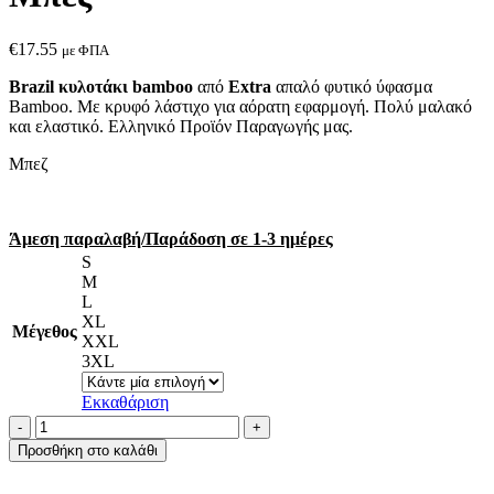
€
17.55
με ΦΠΑ
Brazil κυλοτάκι bamboo
από
Extra
απαλό φυτικό ύφασμα
Bamboo. Με κρυφό λάστιχο για αόρατη εφαρμογή. Πολύ μαλακό
και ελαστικό. Ελληνικό Προϊόν Παραγωγής μας.
Μπεζ
Άμεση παραλαβή/Παράδοση σε 1-3 ημέρες
S
M
L
XL
Μέγεθος
XXL
3XL
Εκκαθάριση
A.A
UNDERWEAR
Προσθήκη στο καλάθι
Brazil
Κυλοτάκι