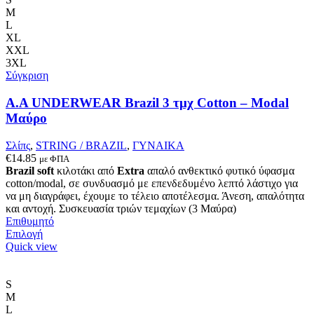
παραλλαγές.
M
Οι
L
επιλογές
XL
μπορούν
XXL
να
3XL
επιλεγούν
Σύγκριση
στη
σελίδα
Α.A UNDERWEAR Brazil 3 τμχ Cotton – Modal
του
Μαύρο
προϊόντος
Σλίπς
,
STRING / BRAZIL
,
ΓΥΝΑΙΚΑ
€
14.85
με ΦΠΑ
Brazil soft
κιλοτάκι από
Extra
απαλό ανθεκτικό φυτικό ύφασμα
cotton/modal, σε συνδυασμό με επενδεδυμένο λεπτό λάστιχο για
να μη διαγράφει, έχουμε το τέλειο αποτέλεσμα. Άνεση, απαλότητα
και αντοχή. Συσκευασία τριών τεμαχίων (3 Μαύρα)
Επιθυμητό
Αυτό
Επιλογή
το
Quick view
προϊόν
έχει
πολλαπλές
S
παραλλαγές.
M
Οι
L