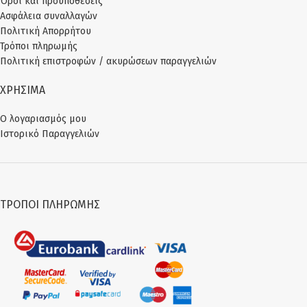
Όροι και προϋποθέσεις
Μπλε με ροζ λάστιχο
Ασφάλεια συναλλαγών
Ροζ με μοβ λάστιχο
Πολιτική Απορρήτου
Ροζ με ασημί λάστιχο
Τρόποι πληρωμής
Μοβ με μοβ λάστιχο
Πολιτική επιστροφών / ακυρώσεων παραγγελιών
Σύνθεση:
90% COTTON, 10%
ELASTANE.
ΧΡΗΣΙΜΑ
Ελληνικό Προϊόν
Παραγωγής μας.
Ο λογαριασμός μου
Ιστορικό Παραγγελιών
ΤΡΌΠΟΙ ΠΛΗΡΩΜΉΣ