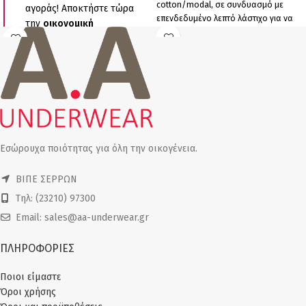
cotton/modal, σε συνδυασμό με
αγοράς! Αποκτήστε τώρα
επενδεδυμένο λεπτό λάστιχο για να
την
οικονομική
μη διαγράφει, έχουμε το τέλειο
συσκευασία των 5
αποτέλεσμα. Άνεση, απαλότητα και
τεμαχίων
TAI και ανανεώστε
αντοχή. Συσκευασία τριών τεμαχίων (3
το συρτάρι σας με
ποιοτικά
Μπεζ) Ελληνικό Προϊόν Παραγωγής
ελληνικά εσώρουχα
.
μας
Τα ψηλά σλιπ TAI είναι
κατασκευασμένα από
βαμβακερό ύφασμα με
ελαστικότητα,
Εσώρουχα ποιότητας για όλη την οικογένεια.
εξασφαλίζοντας:
Άνεση
που διαρκεί όλη
ΒΙΠΕ ΣΕΡΡΩΝ
μέρα (all day fit)
Τηλ: (23210) 97300
Τέλεια εφαρμογή
σε κάθε
Email: sales@aa-underwear.gr
σωματότυπο
Αντοχή
στις πλύσεις
ΠΛΗΡΟΦΟΡΙΕΣ
Το σετ περιλαμβάνει 5
μοναδικούς χρωματικούς
Ποιοι είμαστε
συνδυασμούς:
Όροι χρήσης
Μπλε με ασημί λάστιχο