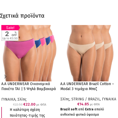
Σχετικά προϊόντα
Sale!
2
%
OFF
Up to
€0.50
A.A UNDERWEAR Οικονομικό
A.A UNDERWEAR Brazil Cotton –
Πακέτο TAI | 5 Ψηλά Βαμβακερά
Modal 3 τεμάχια Μπεζ
Σλιπ (Ποικιλία Χρωμάτων)
Σλίπς
,
STRING / BRAZIL
,
ΓΥΝΑΙΚΑ
ΓΥΝΑΙΚΑ
,
Σλίπς
€
14.85
€
22.00
€
22.50
με ΦΠΑ
με ΦΠΑ
Brazil soft
από
Extra
απαλό
Η καλύτερη σχέση
ανθεκτικό φυτικό ύφασμα
ποιότητας-τιμής της