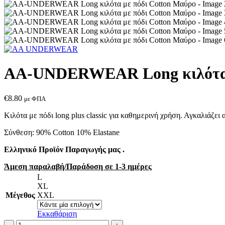
AA-UNDERWEAR Long κιλότα 
€
8.80
με ΦΠΑ
Κιλότα με πόδι long plus classic για καθημερινή χρήση. Αγκαλιάζει
Σύνθεση: 90% Cotton 10% Εlastane
Ελληνικό Προϊόν Παραγωγής μας .
Άμεση παραλαβή/Παράδοση σε 1-3 ημέρες
L
XL
Μέγεθος
XXL
Εκκαθάριση
AA-