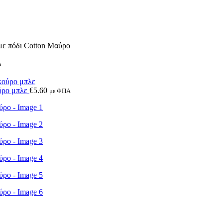
 πόδι Cotton Μαύρο
Α
ύρο μπλε
€
5.60
με ΦΠΑ