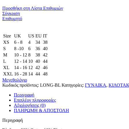
Προσθήκη στη Λίστα Επιθυμιών
Σύγκριση
Επιθυμητό
Size
UK
US
EU
ΙΤ
XS
6 - 8
4
34
38
S
8 -10
6
36
40
M
10 - 12
8
38
42
L
12 - 14
10
40
44
XL
14 - 16
12
42
46
XXL
16 - 28
14
44
48
Μεγεθολόγιο
Κωδικός προϊόντος:
LONG-BL
Κατηγορίες:
ΓΥΝΑΙΚΑ
,
ΚΙΛΟΤΑΚ
Περιγραφή
Επιπλέον πληροφορίες
Αξιολογήσεις (0)
ΠΛΗΡΩΜΗ & ΑΠΟΣΤΟΛΗ
Περιγραφή