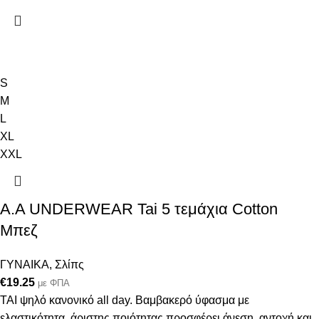
S
M
L
XL
XXL
A.A UNDERWEAR Tai 5 τεμάχια Cotton
Μπεζ
ΓΥΝΑΙΚΑ
,
Σλίπς
€
19.25
με ΦΠΑ
ΤΑΙ ψηλό κανονικό all day. Βαμβακερό ύφασμα με
ελαστικότητα, άριστης ποιότητας προσφέρει άνεση, αντοχή και