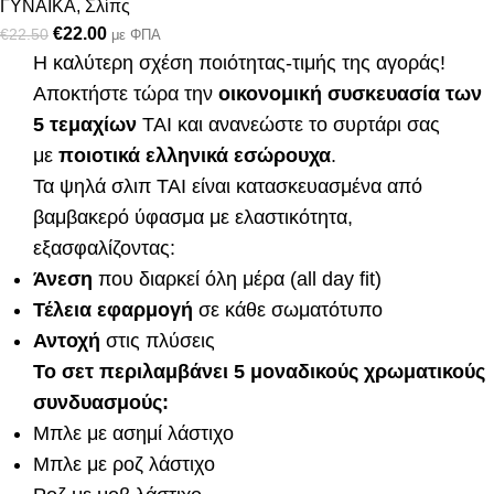
ΓΥΝΑΙΚΑ
,
Σλίπς
€
22.00
€
22.50
με ΦΠΑ
Η καλύτερη σχέση ποιότητας-τιμής της αγοράς!
Αποκτήστε τώρα την
οικονομική συσκευασία των
5 τεμαχίων
TAI και ανανεώστε το συρτάρι σας
με
ποιοτικά ελληνικά εσώρουχα
.
Τα ψηλά σλιπ TAI είναι κατασκευασμένα από
βαμβακερό ύφασμα με ελαστικότητα,
εξασφαλίζοντας:
Άνεση
που διαρκεί όλη μέρα (all day fit)
Τέλεια εφαρμογή
σε κάθε σωματότυπο
Αντοχή
στις πλύσεις
Το σετ περιλαμβάνει 5 μοναδικούς χρωματικούς
συνδυασμούς:
Μπλε με ασημί λάστιχο
Μπλε με ροζ λάστιχο