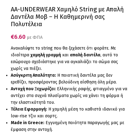
AA-UNDERWEAR Χαμηλό String με Απαλή
Δαντέλα Μοβ – Η Καθημερινή σας
Πολυτέλεια
€
6.60
με ΦΠΑ
Ανακαλύψτε το string που θα ξεχάσετε ότι φοράτε. Με
ιδιαίτερα
χαμηλή γραμμή
και
απαλή δαντέλα
, αυτό το
εσώρουχο σχεδιάστηκε για να αγκαλιάζει το σώμα σας
χωρίς να πιέζει.
Ασύγκριτη Απαλότητα:
Η ποιοτική δαντέλα μας δεν
ερεθίζει, προσφέροντας βελούδινη αίσθηση όλη μέρα.
Αντοχή που Ξεχωρίζει:
Ελληνικής ραφής, φτιαγμένο για να
αντέχει στα συχνά πλυσίματα χωρίς να χάνει τη φόρμα ή
την ελαστικότητά του.
Τέλεια Εφαρμογή:
Η χαμηλή μέση το καθιστά ιδανικό για
low-rise τζιν και σορτς.
Made in Greece:
Εγγυημένη ποιότητα παραγωγής μας με
έμφαση στην αντοχή.