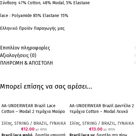
Σύνθεση: 47% Cotton, 48% Modal, 5% Elastane
lace : Polyamide 85% Elastane 15%
Ελληνικό Προϊόν Παραγωγής μας
Επιπλέον πληροφορίες
Αξιολογήσεις (0)
ΠΛΗΡΩΜΗ & ΑΠΟΣΤΟΛΗ
Μπορεί επίσης να σας αρέσει…
AA-UNDERWEAR Brazil Lace
AA-UNDERWEAR Brazil Δαντέλα 2
Cotton – Modal 2 τεμάχια Μαύρο
τεμάχια Cotton – Modal Λευκό
Σλίπς
,
STRING / BRAZIL
,
ΓΥΝΑΙΚΑ
Σλίπς
,
STRING / BRAZIL
,
ΓΥΝΑΙΚΑ
€
12.00
€
13.00
με ΦΠΑ
με ΦΠΑ
Brazil lace ψηλό,
δαντέλα μπροστά
Brazil lace με
δαντέλα στο πίσω