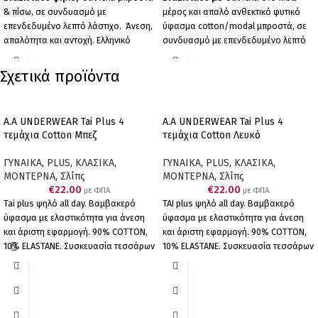
& πίσω, σε συνδυασμό με
μέρος και απαλό ανθεκτικό φυτικό
επενδεδυμένο λεπτό λάστιχο. Άνεση,
ύφασμα cotton/modal μπροστά, σε
απαλότητα και αντοχή. Ελληνικό
συνδυασμό με επενδεδυμένο λεπτό
Προϊόν Παραγωγής μας. Συσκευασία
λάστιχο για να μη διαγράφει, έχουμε
δύο τεμαχίων (2 μαύρα).
το τέλειο αποτέλεσμα. Άνεση,
Σχετικά προϊόντα
απαλότητα και αντοχή. Ελληνικό
Προϊόν Παραγωγής μας. Συσκευασία
δύο τεμαχίων (2 λευκά).
Α.A UNDERWEAR Tai Plus 4
A.A UNDERWEAR Tai Plus 4
τεμάχια Cotton Μπεζ
τεμάχια Cotton Λευκό
ΓΥΝΑΙΚΑ
,
PLUS
,
ΚΛΑΣΙΚΑ
,
ΓΥΝΑΙΚΑ
,
PLUS
,
ΚΛΑΣΙΚΑ
,
ΜΟΝΤΕΡΝΑ
,
Σλίπς
ΜΟΝΤΕΡΝΑ
,
Σλίπς
€
22.00
€
22.00
με ΦΠΑ
με ΦΠΑ
Tai plus ψηλό all day. Βαμβακερό
ΤΑΙ plus ψηλό all day. Βαμβακερό
ύφασμα με ελαστικότητα για άνεση
ύφασμα με ελαστικότητα για άνεση
και άριστη εφαρμογή. 90% COTTON,
και άριστη εφαρμογή. 90% COTTON,
10% ELASTANΕ. Συσκευασία τεσσάρων
10% ELASTANΕ. Συσκευασία τεσσάρων
τεμαχίων (4 μπεζ).
τεμαχίων (4 λευκά).