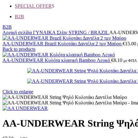
SPECIAL OFFER
S
B2B
B2B
Αρχική σελίδα
ΓΥΝΑΙΚΑ
Σλίπς
STRING / BRAZIL
AA-UNDERWEA
AA-UNDERWEAR Brazil Κυλοτάκι Δαντέλα 2 τμχ Μαύρο
€
15.00
Back to products
AA-UNDERWEAR Κυλότα κλασική Bamboo Λευκό
€
8.10
με ΦΠΑ
Click to enlarge
AA-UNDERWEAR String Ψηλό 