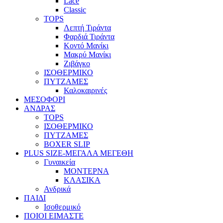
Lace
Classic
TOPS
Λεπτή Τιράντα
Φαρδιά Τιράντα
Κοντό Μανίκι
Μακρύ Μανίκι
Ζιβάγκο
ΙΣΟΘΕΡΜΙΚΟ
ΠΥΤΖΑΜΕΣ
Καλοκαιρινές
ΜΕΣΟΦΟΡΙ
ΑΝΔΡΑΣ
TOPS
ΙΣΟΘΕΡΜΙΚΟ
ΠΥΤΖΑΜΕΣ
BOXER SLIP
PLUS SIZE
-ΜΕΓΑΛΑ ΜΕΓΕΘΗ
Γυναικεία
ΜΟΝΤΕΡΝΑ
ΚΛΑΣΙΚΑ
Ανδρικά
ΠΑΙΔΙ
Ισοθερμικό
ΠΟΙΟΙ ΕΙΜΑΣΤΕ