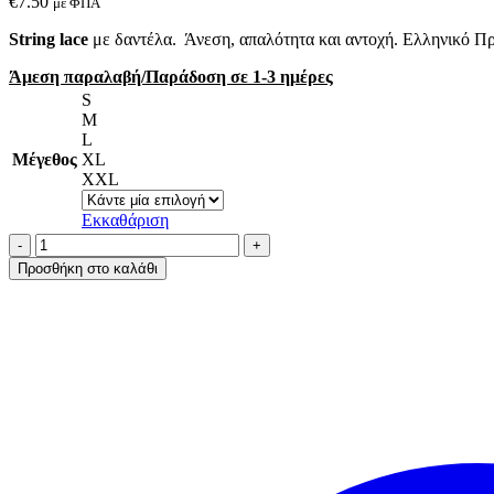
€
7.50
με ΦΠΑ
String lace
με δαντέλα. Άνεση, απαλότητα και αντοχή. Ελληνικό Π
Άμεση παραλαβή/Παράδοση σε 1-3 ημέρες
S
M
L
Μέγεθος
XL
XXL
Εκκαθάριση
AA-
UNDERWEAR
Προσθήκη στο καλάθι
String
Ψηλό
Κυλοτάκι
Δαντέλα
Μαύρο
ποσότητα