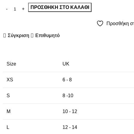
ΠΡΟΣΘΉΚΗ ΣΤΟ ΚΑΛΆΘΙ
Προσθήκη στ
Σύγκριση
Επιθυμητό
Size
UK
XS
6 - 8
S
8 -10
M
10 - 12
L
12 - 14