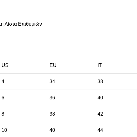
η Λίστα Επιθυμιών
US
EU
ΙΤ
4
34
38
6
36
40
8
38
42
10
40
44