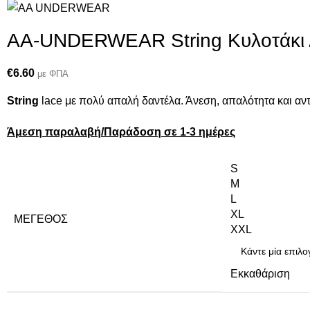
AA-UNDERWEAR String Κυλοτάκι 
€
6.60
με ΦΠΑ
String
lace με πολύ απαλή δαντέλα. Άνεση, απαλότητα και α
Άμεση παραλαβή/Παράδοση σε 1-3 ημέρες
S
M
L
XL
ΜΈΓΕΘΟΣ
XXL
Εκκαθάριση