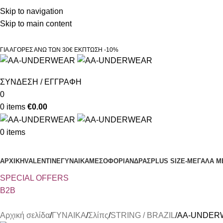
Τηλεφωνικές παραγγελίες 23210 97300
Skip to navigation
Skip to main content
ΓΙΑ ΑΓΟΡΕΣ ΑΝΩ ΤΩΝ 30€ ΕΚΠΤΩΣΗ -10%
ΣΥΝΔΕΣΗ / ΕΓΓΡΑΦΗ
0
0
items
€
0.00
0
items
Κατηγορίες
ΑΡΧΙΚΗ
VALENTINE
ΓΥΝΑΙΚΑ
ΜΕΣΟΦΟΡΙ
ΑΝΔΡΑΣ
PLUS SIZE
-ΜΕΓΑΛΑ Μ
SPECIAL OFFER
S
B2B
Αρχική σελίδα
ΓΥΝΑΙΚΑ
Σλίπς
STRING / BRAZIL
AA-UNDERWEA