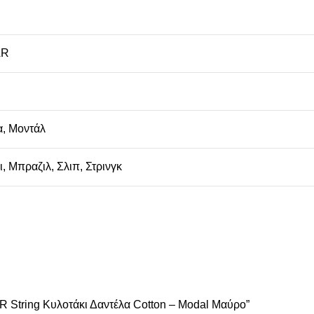
AR
α
,
Μοντάλ
ι
,
Μπραζιλ
,
Σλιπ
,
Στρινγκ
 String Κυλοτάκι Δαντέλα Cotton – Modal Μαύρο”