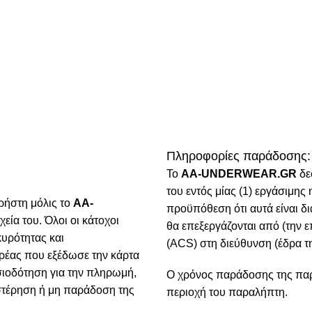
Πληροφορίες παράδοσης:
To
AA-UNDERWEAR.GR
δε
του εντός μίας (1) εργάσιμη
ρήστη μόλις το
AA-
προϋπόθεση ότι αυτά είναι δ
χεία του. Όλοι οι κάτοχοι
θα επεξεργάζονται από (την ε
κυρότητας και
(ACS) στη διεύθυνση (έδρα τη
ρέας που εξέδωσε την κάρτα
ιοδότηση για την πληρωμή,
Ο χρόνος παράδοσης της παρα
υστέρηση ή μη παράδοση της
περιοχή του παραλήπτη.