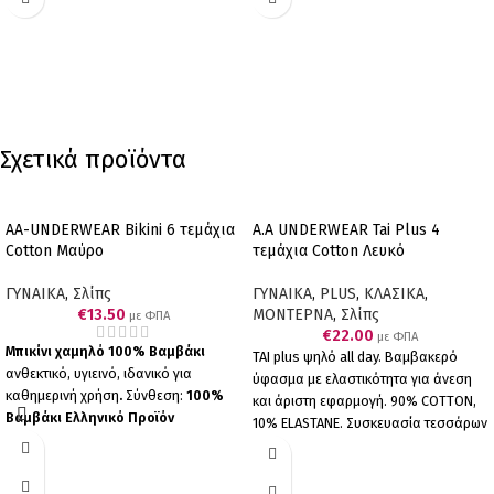
λευκά).
Σχετικά προϊόντα
AA-UNDERWEAR Bikini 6 τεμάχια
A.A UNDERWEAR Tai Plus 4
Cotton Μαύρο
τεμάχια Cotton Λευκό
ΓΥΝΑΙΚΑ
,
Σλίπς
ΓΥΝΑΙΚΑ
,
PLUS
,
ΚΛΑΣΙΚΑ
,
€
13.50
ΜΟΝΤΕΡΝΑ
,
Σλίπς
με ΦΠΑ
€
22.00
με ΦΠΑ
Μπικίνι χαμηλό 100% Βαμβάκι
ΤΑΙ plus ψηλό all day. Βαμβακερό
ανθεκτικό, υγιεινό, ιδανικό για
ύφασμα με ελαστικότητα για άνεση
καθημερινή χρήση
.
Σύνθεση:
100%
και άριστη εφαρμογή. 90% COTTON,
Βαμβάκι
Ελληνικό Προϊόν
10% ELASTANΕ. Συσκευασία τεσσάρων
Παραγωγής μας
Πακέτο 6
τεμαχίων (4 λευκά).
τεμαχίων (6 μαύρα).