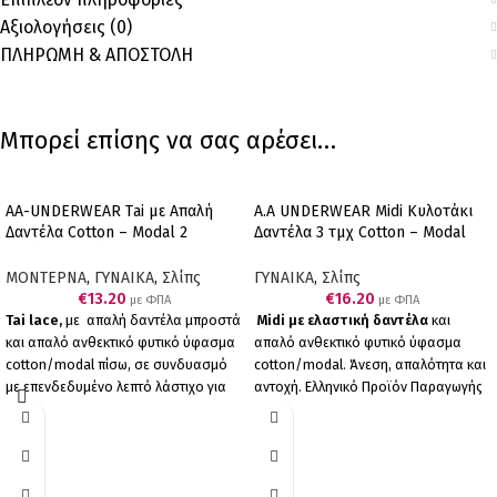
Αξιολογήσεις (0)
ΠΛΗΡΩΜΗ & ΑΠΟΣΤΟΛΗ
Μπορεί επίσης να σας αρέσει…
AA-UNDERWEAR Τai με Απαλή
Α.A UNDERWEAR Midi Κυλοτάκι
Δαντέλα Cotton – Modal 2
Δαντέλα 3 τμχ Cotton – Modal
τεμάχια Λευκό
Μαύρο
ΜΟΝΤΕΡΝΑ
,
ΓΥΝΑΙΚΑ
,
Σλίπς
ΓΥΝΑΙΚΑ
,
Σλίπς
€
13.20
€
16.20
με ΦΠΑ
με ΦΠΑ
Tai lace,
με απαλή δαντέλα μπροστά
Midi με ελαστική δαντέλα
και
και απαλό ανθεκτικό φυτικό ύφασμα
απαλό ανθεκτικό φυτικό ύφασμα
cotton/modal πίσω, σε συνδυασμό
cotton/modal. Άνεση, απαλότητα και
με επενδεδυμένο λεπτό λάστιχο για
αντοχή. Ελληνικό Προϊόν Παραγωγής
να μη διαγράφει, έχουμε το τέλειο
μας. Συσκευασία τριών τεμαχίων (3
αποτέλεσμα. Άνεση, απαλότητα και
μαύρα).
αντοχή. Ελληνικό Προϊόν Παραγωγής
μας. Συσκευασία δύο τεμαχίων (2