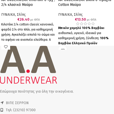
2/4 κλασικό Μαύρο
Cotton Μαύρο
ΓΥΝΑΙΚΑ
,
Σλίπς
ΓΥΝΑΙΚΑ
,
Σλίπς
€
26.40
€
13.50
με ΦΠΑ
με ΦΠΑ
Κιλοτάκι 2/4 cotton classic κανονικό,
Μπικίνι χαμηλό 100% Βαμβάκι
φαρδύ 2/4 στο πλάι, για καθημερινή
ανθεκτικό, υγιεινό, ιδανικό για
χρήση. Αγκαλιάζει απαλά το σώμα και
καθημερινή χρήση
.
Σύνθεση:
100%
το αφήνει να αναπνέει ελεύθερα. 6
Βαμβάκι
Ελληνικό Προϊόν
τμχ μαύρα.
Ελληνικό Προϊόν
Παραγωγής μας
Πακέτο 6
Παραγωγής μας .
τεμαχίων (6 μαύρα).
Εσώρουχα ποιότητας για όλη την οικογένεια.
ΒΙΠΕ ΣΕΡΡΩΝ
Τηλ: (23210) 97300