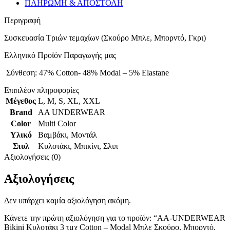
ΠΛΗΡΩΜΗ & ΑΠΟΣΤΟΛΗ
Περιγραφή
Συσκευασία Tριών τεμαχίων (Σκούρο Μπλε, Μπορντό, Γκρι)
Ελληνικό Προϊόν Παραγωγής μας
Σύνθεση: 47% Cotton- 48% Modal – 5% Elastane
Επιπλέον πληροφορίες
Μέγεθος
L
,
M
,
S
,
XL
,
XXL
Brand
AA UNDERWEAR
Color
Multi Color
Υλικό
Βαμβάκι
,
Μοντάλ
Στυλ
Κυλοτάκι
,
Μπικίνι
,
Σλιπ
Αξιολογήσεις (0)
Αξιολογήσεις
Δεν υπάρχει καμία αξιολόγηση ακόμη.
Κάνετε την πρώτη αξιολόγηση για το προϊόν: “AA-UNDERWEAR
Bikini Κυλοτάκι 3 τμχ Cotton – Modal Μπλε Σκούρο, Μπορντό,