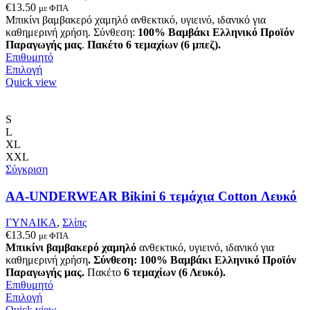
€
13.50
με ΦΠΑ
Μπικίνι βαμβακερό χαμηλό ανθεκτικό, υγιεινό, ιδανικό για
καθημερινή χρήση. Σύνθεση:
100% Βαμβάκι
Ελληνικό Προϊόν
Παραγωγής μας
.
Πακέτο 6 τεμαχίων (6 μπεζ).
Επιθυμητό
Αυτό
Επιλογή
το
Quick view
προϊόν
έχει
πολλαπλές
S
παραλλαγές.
L
Οι
XL
επιλογές
XXL
μπορούν
Σύγκριση
να
επιλεγούν
AA-UNDERWEAR Bikini 6 τεμάχια Cotton Λευκό
στη
σελίδα
ΓΥΝΑΙΚΑ
,
Σλίπς
του
€
13.50
με ΦΠΑ
προϊόντος
Μπικίνι βαμβακερό χαμηλό
ανθεκτικό, υγιεινό, ιδανικό για
καθημερινή χρήση
.
Σύνθεση: 100% Βαμβάκι
Ελληνικό Προϊόν
Παραγωγής μας.
Πακέτο
6 τεμαχίων (6 Λευκό).
Επιθυμητό
Αυτό
Επιλογή
το
Quick view