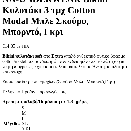
Κυλοτάκι 3 τμχ Cotton –
Modal Μπλε Σκούρο,
Μπορντό, Γκρι
€
14.85
με ΦΠΑ
Bikini κυλοτάκι soft
από
Extra
απαλό ανθεκτικό φυτικό ύφασμα
cotton/modal, σε συνδυασμό με επενδεδυμένο λεπτό λάστιχο για
να μη διαγράφει, έχουμε το τέλειο αποτέλεσμα. Άνεση, απαλότητα
και αντοχή.
Συσκευασία τριών τεμαχίων (Σκούρο Μπλε, Μπορντό,Γκρι)
Ελληνικό Προϊόν Παραγωγής μας
Άμεση παραλαβή/Παράδοση σε 1-3 ημέρες
S
M
L
Μέγεθος
XL
XXL