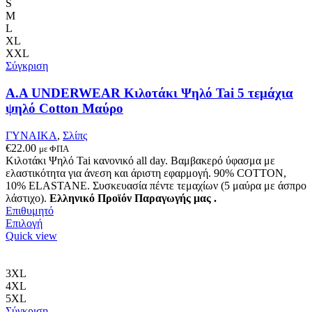
πολλαπλές
S
παραλλαγές.
M
Οι
L
επιλογές
XL
μπορούν
XXL
να
Σύγκριση
επιλεγούν
στη
A.A UNDERWEAR Κιλοτάκι Ψηλό Tai 5 τεμάχια
σελίδα
ψηλό Cotton Μαύρο
του
προϊόντος
ΓΥΝΑΙΚΑ
,
Σλίπς
€
22.00
με ΦΠΑ
Κιλοτάκι Ψηλό Tai κανονικό all day. Βαμβακερό ύφασμα με
ελαστικότητα για άνεση και άριστη εφαρμογή. 90% COTTON,
10% ELASTANE. Συσκευασία πέντε τεμαχίων (5 μαύρα με άσπρο
λάστιχο).
Ελληνικό Προϊόν Παραγωγής μας .
Επιθυμητό
Αυτό
Επιλογή
το
Quick view
προϊόν
έχει
πολλαπλές
3XL
παραλλαγές.
4XL
Οι
5XL
επιλογές
Σύγκριση