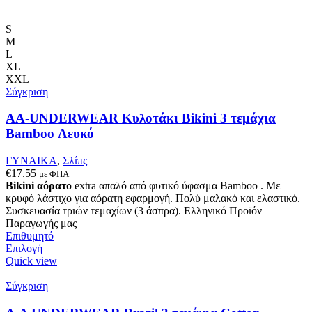
S
M
L
XL
XXL
Σύγκριση
AA-UNDERWEAR Κυλοτάκι Bikini 3 τεμάχια
Bamboo Λευκό
ΓΥΝΑΙΚΑ
,
Σλίπς
€
17.55
με ΦΠΑ
Bikini
αόρατο
extra απαλό από φυτικό ύφασμα Bamboo . Με
κρυφό λάστιχο για αόρατη εφαρμογή. Πολύ μαλακό και ελαστικό.
Συσκευασία τριών τεμαχίων (3 άσπρα). Ελληνικό Προϊόν
Παραγωγής μας
Επιθυμητό
Αυτό
Επιλογή
το
Quick view
προϊόν
έχει
Σύγκριση
πολλαπλές
παραλλαγές.