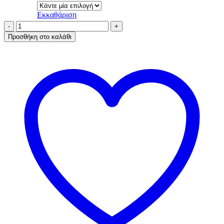
Εκκαθάριση
AA-
UNDERWEAR
Προσθήκη στο καλάθι
Bikini
Κυλοτάκι
3
τμχ
Cotton
-
Modal
Μπλε
Σκούρο,
Μπορντό,
Γκρι
ποσότητα