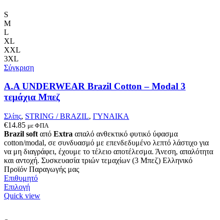
έχει
πολλαπλές
S
παραλλαγές.
M
Οι
L
επιλογές
XL
μπορούν
XXL
να
3XL
επιλεγούν
Σύγκριση
στη
σελίδα
A.A UNDERWEAR Brazil Cotton – Modal 3
του
τεμάχια Μπεζ
προϊόντος
Σλίπς
,
STRING / BRAZIL
,
ΓΥΝΑΙΚΑ
€
14.85
με ΦΠΑ
Brazil soft
από
Extra
απαλό ανθεκτικό φυτικό ύφασμα
cotton/modal, σε συνδυασμό με επενδεδυμένο λεπτό λάστιχο για
να μη διαγράφει, έχουμε το τέλειο αποτέλεσμα. Άνεση, απαλότητα
και αντοχή. Συσκευασία τριών τεμαχίων (3 Μπεζ) Ελληνικό
Προϊόν Παραγωγής μας
Επιθυμητό
Αυτό
Επιλογή
το
Quick view
προϊόν
έχει