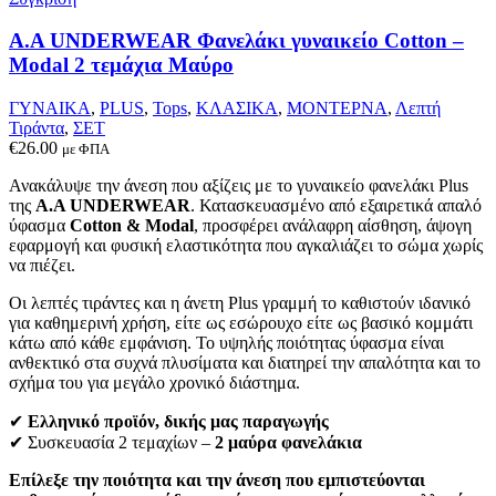
μπορούν
να
Α.A UNDERWEAR Φανελάκι γυναικείο Cotton –
επιλεγούν
Modal 2 τεμάχια Μαύρο
στη
σελίδα
ΓΥΝΑΙΚΑ
,
PLUS
,
Tops
,
ΚΛΑΣΙΚΑ
,
ΜΟΝΤΕΡΝΑ
,
Λεπτή
του
Τιράντα
,
ΣΕΤ
προϊόντος
€
26.00
με ΦΠΑ
Ανακάλυψε την άνεση που αξίζεις με το γυναικείο φανελάκι Plus
της
Α.Α UNDERWEAR
. Κατασκευασμένο από εξαιρετικά απαλό
ύφασμα
Cotton & Modal
, προσφέρει ανάλαφρη αίσθηση, άψογη
εφαρμογή και φυσική ελαστικότητα που αγκαλιάζει το σώμα χωρίς
να πιέζει.
Οι λεπτές τιράντες και η άνετη Plus γραμμή το καθιστούν ιδανικό
για καθημερινή χρήση, είτε ως εσώρουχο είτε ως βασικό κομμάτι
κάτω από κάθε εμφάνιση. Το υψηλής ποιότητας ύφασμα είναι
ανθεκτικό στα συχνά πλυσίματα και διατηρεί την απαλότητα και το
σχήμα του για μεγάλο χρονικό διάστημα.
✔
Ελληνικό προϊόν, δικής μας παραγωγής
✔ Συσκευασία 2 τεμαχίων –
2 μαύρα φανελάκια
Επίλεξε την ποιότητα και την άνεση που εμπιστεύονται