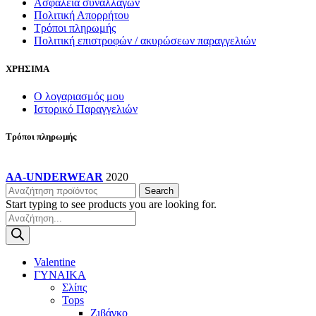
Ασφάλεια συναλλαγών
Πολιτική Απορρήτου
Τρόποι πληρωμής
Πολιτική επιστροφών / ακυρώσεων παραγγελιών
ΧΡΗΣΙΜΑ
Ο λογαριασμός μου
Ιστορικό Παραγγελιών
Τρόποι πληρωμής
AA-UNDERWEAR
2020
Search
Start typing to see products you are looking for.
Products
search
Valentine
ΓΥΝΑΙΚΑ
Σλίπς
Tops
Ζιβάγκο