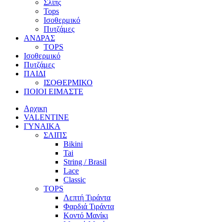
Σλίπς
Tops
Ισοθερμικό
Πυτζάμες
ΑΝΔΡΑΣ
TOPS
Ισοθερμικό
Πυτζάμες
ΠΑΙΔΙ
ΙΣΟΘΕΡΜΙΚΟ
ΠΟΙΟΙ ΕΙΜΑΣΤΕ
Αρχικη
VALENTINE
ΓΥΝΑΙΚΑ
ΣΛΙΠΣ
Bikini
Tai
String / Brasil
Lace
Classic
TOPS
Λεπτή Τιράντα
Φαρδιά Τιράντα
Κοντό Μανίκι