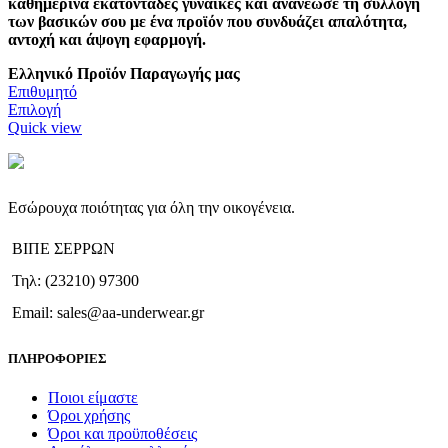
καθημερινά εκατοντάδες γυναίκες και ανανέωσε τη συλλογή
των βασικών σου με ένα προϊόν που συνδυάζει απαλότητα,
αντοχή και άψογη εφαρμογή.
Ελληνικό Προϊόν Παραγωγής μας
Επιθυμητό
Αυτό
Επιλογή
το
Quick view
προϊόν
έχει
πολλαπλές
παραλλαγές.
Εσώρουχα ποιότητας για όλη την οικογένεια.
Οι
επιλογές
ΒΙΠΕ ΣΕΡΡΩΝ
μπορούν
να
Τηλ: (23210) 97300
επιλεγούν
στη
Email: sales@aa-underwear.gr
σελίδα
του
ΠΛΗΡΟΦΟΡΙΕΣ
προϊόντος
Ποιοι είμαστε
Όροι χρήσης
Όροι και προϋποθέσεις