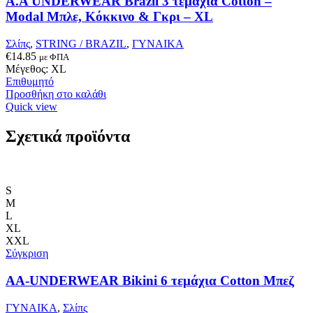
A.A UNDERWEAR Brazil 3 τεμάχια Cotton –
Οι
Modal Μπλε, Κόκκινο & Γκρι – XL
επιλογές
μπορούν
Σλίπς
,
STRING / BRAZIL
,
ΓΥΝΑΙΚΑ
να
€
14.85
με ΦΠΑ
επιλεγούν
Μέγεθος: XL
στη
Επιθυμητό
σελίδα
Προσθήκη στο καλάθι
του
Quick view
προϊόντος
Σχετικά προϊόντα
S
M
L
XL
XXL
Σύγκριση
AA-UNDERWEAR Bikini 6 τεμάχια Cotton Μπεζ
ΓΥΝΑΙΚΑ
,
Σλίπς