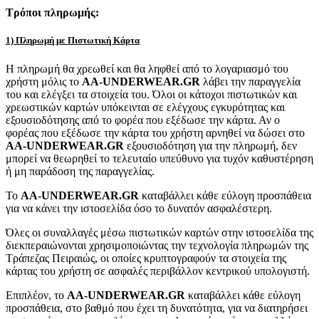
Τρόποι πληρωμής:
1) Πληρωμή με Πιστωτική Κάρτα
Η πληρωμή θα χρεωθεί και θα ληφθεί από το λογαριασμό του
χρήστη μόλις το
AA-UNDERWEAR.GR
λάβει την παραγγελία
του και ελέγξει τα στοιχεία του. Όλοι οι κάτοχοι πιστωτικών και
χρεωστικών καρτών υπόκεινται σε ελέγχους εγκυρότητας και
εξουσιοδότησης από το φορέα που εξέδωσε την κάρτα. Αν ο
φορέας που εξέδωσε την κάρτα του χρήστη αρνηθεί να δώσει στο
AA-UNDERWEAR.GR
εξουσιοδότηση για την πληρωμή, δεν
μπορεί να θεωρηθεί το τελευταίο υπεύθυνο για τυχόν καθυστέρηση
ή μη παράδοση της παραγγελίας.
Το
AA-UNDERWEAR.GR
καταβάλλει κάθε εύλογη προσπάθεια
για να κάνει την ιστοσελίδα όσο το δυνατόν ασφαλέστερη.
Όλες οι συναλλαγές μέσω πιστωτικών καρτών στην ιστοσελίδα της
διεκπεραιώνονται χρησιμοποιώντας την τεχνολογία πληρωμών της
Τράπεζας Πειραιώς, οι οποίες κρυπτογραφούν τα στοιχεία της
κάρτας του χρήστη σε ασφαλές περιβάλλον κεντρικού υπολογιστή.
Επιπλέον, το
AA-UNDERWEAR.GR
καταβάλλει κάθε εύλογη
προσπάθεια, στο βαθμό που έχει τη δυνατότητα, για να διατηρήσει