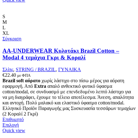
προϊόν
έχει
πολλαπλές
S
παραλλαγές.
M
Οι
L
επιλογές
XL
μπορούν
Σύγκριση
να
επιλεγούν
AA-UNDERWEAR Κυλοτάκι Brazil Cotton –
στη
Modal 4 τεμάχια Γκρι & Κοραλί
σελίδα
του
Σλίπς
,
STRING / BRAZIL
,
ΓΥΝΑΙΚΑ
προϊόντος
€
22.40
με ΦΠΑ
Brazil soft αόρατο
χωρίς λάστιχο στο πίσω μέρος για αόρατη
εφαρμογή. Από
Extra
απαλό ανθεκτικό φυτικό ύφασμα
cotton/modal, σε συνδυασμό με επενδεδυμένο λεπτό λάστιχο για
να μη διαγράφει, έχουμε το τέλειο αποτέλεσμα. Άνεση, απαλότητα
και αντοχή. Πολύ μαλακό και ελαστικό ύφασμα cotton/modal.
Ελληνικό Προϊόν Παραγωγής μας Συσκευασία τεσσάρων τεμαχίων
(2 Κοραλί 2 Γκρί)
Επιθυμητό
Αυτό
Επιλογή
το
Quick view
προϊόν