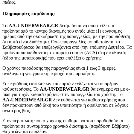
ημέρες.
Πληροφορίες παράδοσης:
To
AA-UNDERWEAR.GR
δεσμεύεται να αποστείλει τα
προϊόντα από το κέντρο διανομής του εντός μίας (1) εργάσιμης
ημέρας από την ολοκλήρωση της παραγγελίας, με την προϋπόθεση
ότι αυτά είναι διαθέσιμα. Όσες παραγγελίες τοποθετούνται το
Σαββατοκύριακο θα επεξεργάζονται από (την επόμενη) Δευτέρα. Τα
προϊόντα παραδίδονται με εταιρεία courier (ACS) στη διεύθυνση
(έδρα της μεταφορικής) που έχει επιλέξει ο χρήστης.
Ο χρόνος παράδοσης της παραγγελίας είναι 1 έως 3 ημέρες,
ανάλογα τη γεωγραφική περιοχή του παραλήπτη.
Σε περιόδους εκπτώσεων και εορτών ενδέχεται να υπάρξουν
καθυστερήσεις. Το
AA-UNDERWEAR.GR
θα ενημερώνει με e-
mail για τυχόν καθυστερήσεις στην παραγγελία του χρήστη. Το
AA-UNDERWEAR.GR
δεν ευθύνεται για καθυστερήσεις που
δεν προκύπτουν από δική του υπαιτιότητα ή οφείλονται σε λόγους
ανωτέρας βίας.
Στην περίπτωση που ο χρήστης επιθυμεί να του παραδοθούν τα
προϊόντα σε συντομότερο χρονικό διάστημα, (παράδοση Σάββατο)
θα χρεώνεται επιπλέον.