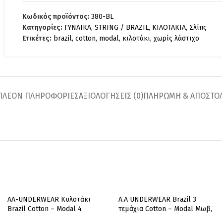
Κωδικός προϊόντος:
380-BL
Κατηγορίες:
ΓΥΝΑΙΚΑ
,
STRING / BRAZIL
,
ΚΙΛΟΤΑΚΙΑ
,
Σλίπς
Ετικέτες:
brazil
,
cotton
,
modal
,
κιλοτάκι
,
χωρίς λάστιχο
ΠΛΈΟΝ ΠΛΗΡΟΦΟΡΊΕΣ
ΑΞΙΟΛΟΓΉΣΕΙΣ (0)
ΠΛΗΡΩΜΗ & ΑΠΟΣΤΟ
AA-UNDERWEAR Κυλοτάκι
A.A UNDERWEAR Brazil 3
Brazil Cotton – Modal 4
τεμάχια Cotton – Modal Μωβ,
τεμάχια Γκρι & Κοραλί
Ροζ & Κοραλί