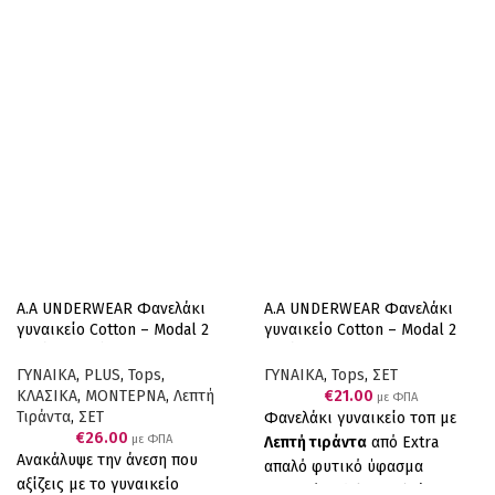
Α.A UNDERWEAR Φανελάκι
Α.A UNDERWEAR Φανελάκι
γυναικείο Cotton – Modal 2
γυναικείο Cotton – Modal 2
τεμάχια Μαύρο
τεμάχια Μπεζ
ΓΥΝΑΙΚΑ
,
PLUS
,
Tops
,
ΓΥΝΑΙΚΑ
,
Tops
,
ΣΕΤ
ΚΛΑΣΙΚΑ
,
ΜΟΝΤΕΡΝΑ
,
Λεπτή
€
21.00
με ΦΠΑ
Τιράντα
,
ΣΕΤ
Φανελάκι γυναικείο τοπ με
€
26.00
με ΦΠΑ
Λεπτή τιράντα
από Extra
Ανακάλυψε την άνεση που
απαλό φυτικό ύφασμα
αξίζεις με το γυναικείο
Cotton/Modal. Αγκαλιάζει