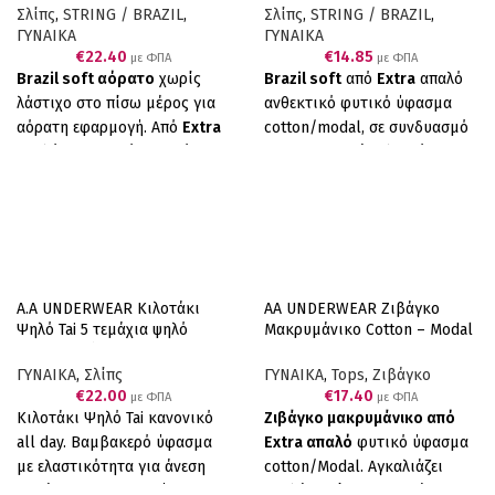
Σλίπς
,
STRING / BRAZIL
,
Σλίπς
,
STRING / BRAZIL
,
ΓΥΝΑΙΚΑ
ΓΥΝΑΙΚΑ
€
22.40
€
14.85
με ΦΠΑ
με ΦΠΑ
Brazil soft αόρατο
χωρίς
Brazil soft
από
Extra
απαλό
λάστιχο στο πίσω μέρος για
ανθεκτικό φυτικό ύφασμα
αόρατη εφαρμογή. Από
Extra
cotton/modal, σε συνδυασμό
απαλό ανθεκτικό φυτικό
με επενδεδυμένο λεπτό
ύφασμα cotton/modal, σε
λάστιχο για να μη διαγράφει,
συνδυασμό με επενδεδυμένο
έχουμε το τέλειο αποτέλεσμα.
λεπτό λάστιχο για να μη
Άνεση, απαλότητα και αντοχή.
διαγράφει, έχουμε το τέλειο
Συσκευασία τριών τεμαχίων
αποτέλεσμα. Άνεση,
(μωβ, ροζ, κοραλί)
απαλότητα και αντοχή. Πολύ
A.A UNDERWEAR Κιλοτάκι
AA UNDERWEAR Ζιβάγκο
μαλακό και ελαστικό ύφασμα
Ψηλό Tai 5 τεμάχια ψηλό
Μακρυμάνικο Cotton – Modal
cotton/modal. Ελληνικό
Cotton Μαύρο
Μπλε
Προϊόν Παραγωγής μας
ΓΥΝΑΙΚΑ
,
Σλίπς
ΓΥΝΑΙΚΑ
,
Tops
,
Ζιβάγκο
Συσκευασία τεσσάρων
€
22.00
€
17.40
με ΦΠΑ
με ΦΠΑ
Κιλοτάκι Ψηλό Tai κανονικό
Ζιβάγκο μακρυμάνικο από
τεμαχίων (2 Κοραλί 2 Γκρί)
all day. Βαμβακερό ύφασμα
Extra απαλό
φυτικό ύφασμα
με ελαστικότητα για άνεση
cotton/Modal. Αγκαλιάζει
και άριστη εφαρμογή. 90%
απαλά χαρίζοντας ευχάριστη