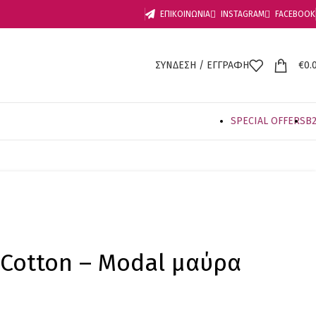
ΕΠΙΚΟΙΝΩΝΙΑ
INSTAGRAM
FACEBOOK
ΣΥΝΔΕΣΗ / ΕΓΓΡΑΦΗ
€
0.
SPECIAL OFFER
S
B
ω Cotton – Modal μαύρα