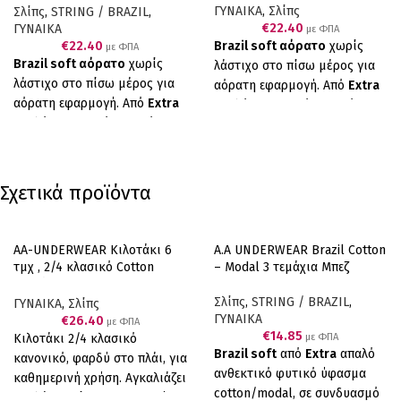
ΓΥΝΑΙΚΑ
,
Σλίπς
Σλίπς
,
STRING / BRAZIL
,
€
22.40
ΓΥΝΑΙΚΑ
με ΦΠΑ
Brazil soft αόρατο
χωρίς
€
22.40
με ΦΠΑ
Brazil soft αόρατο
χωρίς
λάστιχο στο πίσω μέρος για
λάστιχο στο πίσω μέρος για
αόρατη εφαρμογή. Από
Extra
αόρατη εφαρμογή. Από
Extra
απαλό ανθεκτικό φυτικό
απαλό ανθεκτικό φυτικό
ύφασμα cotton/modal, σε
ύφασμα cotton/modal, σε
συνδυασμό με επενδεδυμένο
συνδυασμό με επενδεδυμένο
λεπτό λάστιχο για να μη
λεπτό λάστιχο για να μη
διαγράφει, έχουμε το τέλειο
Σχετικά προϊόντα
διαγράφει, έχουμε το τέλειο
αποτέλεσμα. Άνεση,
αποτέλεσμα. Άνεση,
απαλότητα και αντοχή. Πολύ
απαλότητα και αντοχή. Πολύ
μαλακό και ελαστικό ύφασμα
AA-UNDERWEAR Κιλοτάκι 6
A.A UNDERWEAR Brazil Cotton
μαλακό και ελαστικό ύφασμα
cotton/modal. Συσκευασία
τμχ , 2/4 κλασικό Cotton
– Modal 3 τεμάχια Μπεζ
cotton/modal. Συσκευασία
τεσσάρων τεμαχίων. (2 Ροζ 2
Λευκό
τεσσάρων τεμαχίων (2 μπλε 2
Μωβ). Ελληνικό Προϊόν
Σλίπς
,
STRING / BRAZIL
,
ΓΥΝΑΙΚΑ
,
Σλίπς
ΓΥΝΑΙΚΑ
κόκκινα). Ελληνικό Προϊόν
€
26.40
Παραγωγής μας
με ΦΠΑ
€
14.85
Κιλοτάκι 2/4 κλασικό
με ΦΠΑ
Παραγωγής μας
Brazil soft
από
Extra
απαλό
κανονικό, φαρδύ στο πλάι, για
ανθεκτικό φυτικό ύφασμα
καθημερινή χρήση. Αγκαλιάζει
cotton/modal, σε συνδυασμό
απαλά το σώμα και το αφήνει