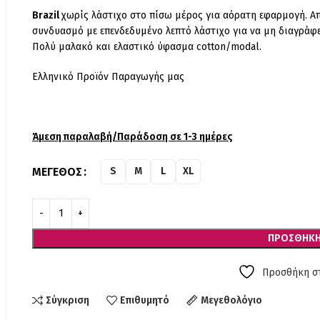
Brazil
χωρίς λάστιχο στο πίσω μέρος για αόρατη εφαρμογή. Α
συνδυασμό με επενδεδυμένο λεπτό λάστιχο για να μη διαγράφει
Πολύ μαλακό και ελαστικό ύφασμα cotton/modal.
Ελληνικό Προϊόν Παραγωγής μας
Άμεση παραλαβή/Παράδοση σε 1-3 ημέρες
ΜΈΓΕΘΟΣ
S
M
L
XL
ΠΡΟΣΘΉΚΗ
Προσθήκη στ
Σύγκριση
Επιθυμητό
Μεγεθολόγιο