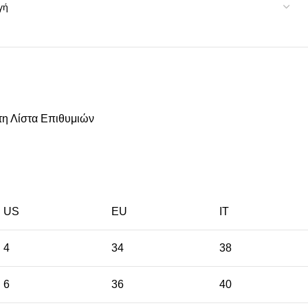
η Λίστα Επιθυμιών
US
EU
ΙΤ
4
34
38
6
36
40