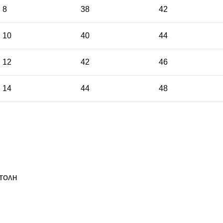
8
38
42
10
40
44
12
42
46
14
44
48
ΤΟΛΗ