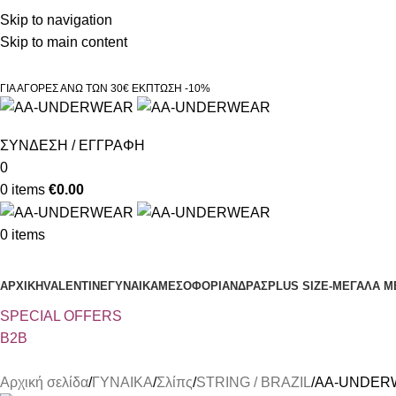
Τηλεφωνικές παραγγελίες 23210 97300
Skip to navigation
Skip to main content
ΓΙΑ ΑΓΟΡΕΣ ΑΝΩ ΤΩΝ 30€ ΕΚΠΤΩΣΗ -10%
ΣΥΝΔΕΣΗ / ΕΓΓΡΑΦΗ
0
0
items
€
0.00
0
items
Κατηγορίες
ΑΡΧΙΚΗ
VALENTINE
ΓΥΝΑΙΚΑ
ΜΕΣΟΦΟΡΙ
ΑΝΔΡΑΣ
PLUS SIZE
-ΜΕΓΑΛΑ Μ
SPECIAL OFFER
S
B2B
Αρχική σελίδα
ΓΥΝΑΙΚΑ
Σλίπς
STRING / BRAZIL
AA-UNDERWEA