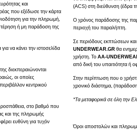
κυρότητας και
(ACS) στη διεύθυνση (έδρα τη
ρέας που εξέδωσε την κάρτα
ιοδότηση για την πληρωμή,
Ο χρόνος παράδοσης της παρα
υστέρηση ή μη παράδοση της
περιοχή του παραλήπτη.
Σε περιόδους εκπτώσεων και
για να κάνει την ιστοσελίδα
UNDERWEAR.GR
θα ενημερ
χρήστη. Το
AA-UNDERWEA
από δική του υπαιτιότητα ή ο
της διεκπεραιώνονται
αιώς, οι οποίες
Στην περίπτωση που ο χρήστ
 περιβάλλον κεντρικού
χρονικό διάστημα, (παράδοση
*Τα μεταφορικά σε όλη την Ε
προσπάθεια, στο βαθμό που
ίας και της πληρωμής
φέρει ευθύνη για τυχόν
Όροι αποστολών και πληρω