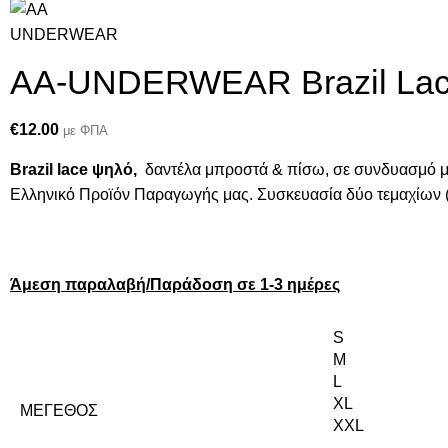
AA-UNDERWEAR Brazil Lace
€
12.00
με ΦΠΑ
Brazil lace ψηλό,
δαντέλα μπροστά & πίσω, σε συνδυασμό με
Ελληνικό Προϊόν Παραγωγής μας. Συσκευασία δύο τεμαχίων (
Άμεση παραλαβή/Παράδοση σε 1-3 ημέρες
S
M
L
XL
ΜΈΓΕΘΟΣ
XXL