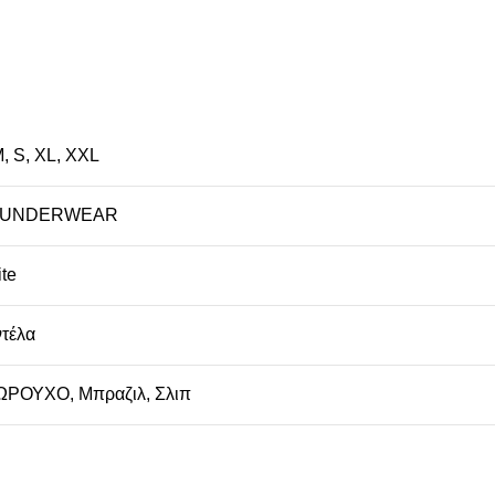
M
,
S
,
XL
,
XXL
 UNDERWEAR
te
τέλα
ΩΡΟΥΧΟ
,
Μπραζιλ
,
Σλιπ