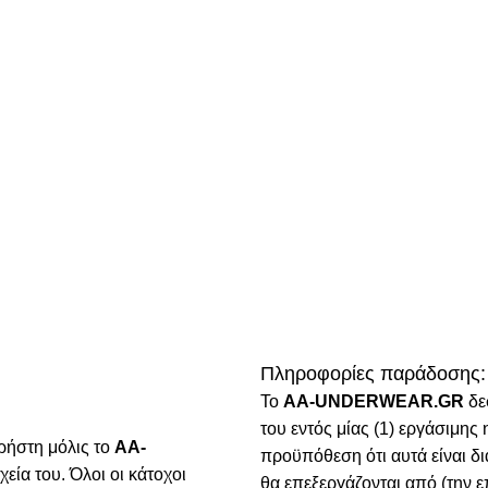
Πληροφορίες παράδοσης:
To
AA-UNDERWEAR.GR
δε
του εντός μίας (1) εργάσιμη
ρήστη μόλις το
AA-
προϋπόθεση ότι αυτά είναι δ
χεία του. Όλοι οι κάτοχοι
θα επεξεργάζονται από (την ε