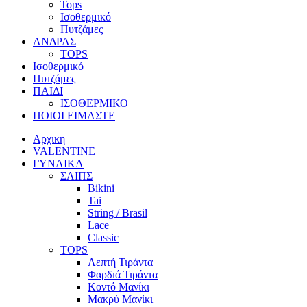
Tops
Ισοθερμικό
Πυτζάμες
ΑΝΔΡΑΣ
TOPS
Ισοθερμικό
Πυτζάμες
ΠΑΙΔΙ
ΙΣΟΘΕΡΜΙΚΟ
ΠΟΙΟΙ ΕΙΜΑΣΤΕ
Αρχικη
VALENTINE
ΓΥΝΑΙΚΑ
ΣΛΙΠΣ
Bikini
Tai
String / Brasil
Lace
Classic
TOPS
Λεπτή Τιράντα
Φαρδιά Τιράντα
Κοντό Μανίκι
Μακρύ Μανίκι