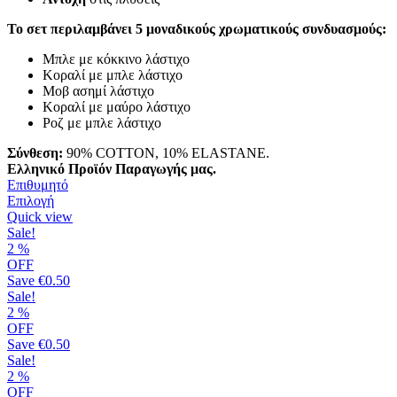
Το σετ περιλαμβάνει 5 μοναδικούς χρωματικούς συνδυασμούς:
Μπλε με κόκκινο λάστιχο
Κοραλί με μπλε λάστιχο
Μοβ ασημί λάστιχο
Κοραλί με μαύρο λάστιχο
Ροζ με μπλε λάστιχο
Σύνθεση:
90% COTTON, 10% ELASTANE.
Ελληνικό Προϊόν Παραγωγής μας.
Επιθυμητό
Αυτό
Επιλογή
το
Quick view
προϊόν
Sale!
έχει
2
%
πολλαπλές
OFF
παραλλαγές.
Save
€0.50
Οι
Sale!
επιλογές
2
%
μπορούν
OFF
να
Save
€0.50
επιλεγούν
Sale!
στη
2
%
σελίδα
OFF