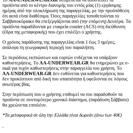
προϊόντα από το κέντρο διανομής του εντός μίας (1) εργάσιμης
ημέρας από την ολοκλήρωση της παραγγελίας, με την προϋπόθεση
ότι αυτά είναι διαθέσιμα. Όσες παραγγελίες τοποθετούνται το
Σαββατοκύριακο θα επεξεργάζονται από (την επόμενη) Δευτέρα. Τα
προϊόντα παραδίδονται με εταιρεία courier (ACS) στη διεύθυνση
(έδρα της μεταφορικής) που έχει επιλέξει ο χρήστης.
Ο χρόνος παράδοσης της παραγγελίας είναι 1 έως 3 ημέρες,
ανάλογα τη γεωγραφική περιοχή του παραλήπτη.
Σε περιόδους εκπτώσεων και εορτών ενδέχεται να υπάρξουν
καθυστερήσεις. Το
AA-UNDERWEAR.GR
θα ενημερώνει με e-
mail για τυχόν καθυστερήσεις στην παραγγελία του χρήστη. Το
AA-UNDERWEAR.GR
δεν ευθύνεται για καθυστερήσεις που
δεν προκύπτουν από δική του υπαιτιότητα ή οφείλονται σε λόγους
ανωτέρας βίας.
Στην περίπτωση που ο χρήστης επιθυμεί να του παραδοθούν τα
προϊόντα σε συντομότερο χρονικό διάστημα, (παράδοση Σάββατο)
θα χρεώνεται επιπλέον.
*Τα μεταφορικά σε όλη την Ελλάδα είναι δωρεάν.(άνω των 40€)