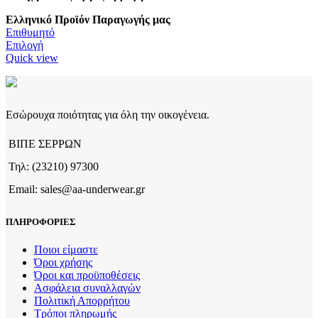
Ελληνικό Προϊόν Παραγωγής μας
Επιθυμητό
Αυτό
Επιλογή
το
Quick view
προϊόν
έχει
πολλαπλές
παραλλαγές.
Εσώρουχα ποιότητας για όλη την οικογένεια.
Οι
επιλογές
ΒΙΠΕ ΣΕΡΡΩΝ
μπορούν
να
Τηλ: (23210) 97300
επιλεγούν
στη
Email: sales@aa-underwear.gr
σελίδα
του
ΠΛΗΡΟΦΟΡΙΕΣ
προϊόντος
Ποιοι είμαστε
Όροι χρήσης
Όροι και προϋποθέσεις
Ασφάλεια συναλλαγών
Πολιτική Απορρήτου
Τρόποι πληρωμής