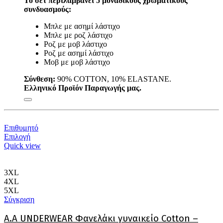
Το σετ περιλαμβάνει 5 μοναδικούς χρωματικούς
συνδυασμούς:
Μπλε με ασημί λάστιχο
Μπλε με ροζ λάστιχο
Ροζ με μοβ λάστιχο
Ροζ με ασημί λάστιχο
Μοβ με μοβ λάστιχο
Σύνθεση:
90% COTTON, 10% ELASTANE.
Ελληνικό Προϊόν Παραγωγής μας.
Επιθυμητό
Αυτό
Επιλογή
το
Quick view
προϊόν
έχει
πολλαπλές
3XL
παραλλαγές.
4XL
Οι
5XL
επιλογές
Σύγκριση
μπορούν
να
Α.A UNDERWEAR Φανελάκι γυναικείο Cotton –