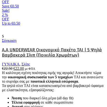
πολλαπλές
OFF
παραλλαγές.
Save
€0.50
Οι
Sale!
επιλογές
2
%
μπορούν
OFF
να
Up to
€0.50
επιλεγούν
στη
σελίδα
S
του
Σύγκριση
προϊόντος
A.A UNDERWEAR Οικονομικό Πακέτο TAI | 5 Ψηλά
Βαμβακερά Σλιπ (Ποικιλία Χρωμάτων)
ΓΥΝΑΙΚΑ
,
Σλίπς
Original
Η
€
22.50
€
22.00
με ΦΠΑ
price
τρέχουσα
Η καλύτερη σχέση ποιότητας-τιμής της αγοράς! Αποκτήστε τώρα
was:
τιμή
την
οικονομική συσκευασία των 5 τεμαχίων
TAI και ανανεώστε
€22.50.
είναι:
το συρτάρι σας με
ποιοτικά ελληνικά εσώρουχα
.
€22.00.
Τα ψηλά σλιπ TAI είναι κατασκευασμένα από βαμβακερό ύφασμα
με ελαστικότητα, εξασφαλίζοντας:
Άνεση
που διαρκεί όλη μέρα (all day fit)
Τέλεια εφαρμογή
σε κάθε σωματότυπο
Αντοχή
στις πλύσεις