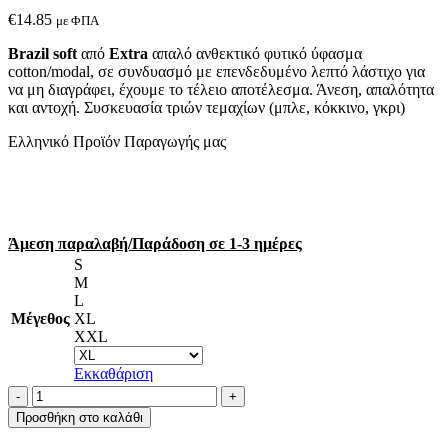
€
14.85
με ΦΠΑ
Brazil soft
από
Extra
απαλό ανθεκτικό φυτικό ύφασμα
cotton/modal, σε συνδυασμό με επενδεδυμένο λεπτό λάστιχο για
να μη διαγράφει, έχουμε το τέλειο αποτέλεσμα. Άνεση, απαλότητα
και αντοχή. Συσκευασία τριών τεμαχίων (μπλε, κόκκινο, γκρι)
Ελληνικό Προϊόν Παραγωγής μας
Άμεση παραλαβή/Παράδοση σε 1-3 ημέρες
S
M
L
Μέγεθος
XL
XXL
Εκκαθάριση
A.A
UNDERWEAR
Προσθήκη στο καλάθι
Brazil
3