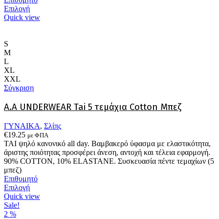
Αυτό
Επιλογή
το
Quick view
προϊόν
έχει
πολλαπλές
S
παραλλαγές.
M
Οι
L
επιλογές
XL
μπορούν
XXL
να
Σύγκριση
επιλεγούν
στη
A.A UNDERWEAR Tai 5 τεμάχια Cotton Μπεζ
σελίδα
του
ΓΥΝΑΙΚΑ
,
Σλίπς
προϊόντος
€
19.25
με ΦΠΑ
ΤΑΙ ψηλό κανονικό all day. Βαμβακερό ύφασμα με ελαστικότητα,
άριστης ποιότητας προσφέρει άνεση, αντοχή και τέλεια εφαρμογή.
90% COTTON, 10% ELASTANE. Συσκευασία πέντε τεμαχίων (5
μπεζ)
Επιθυμητό
Αυτό
Επιλογή
το
Quick view
προϊόν
Sale!
έχει
2
%