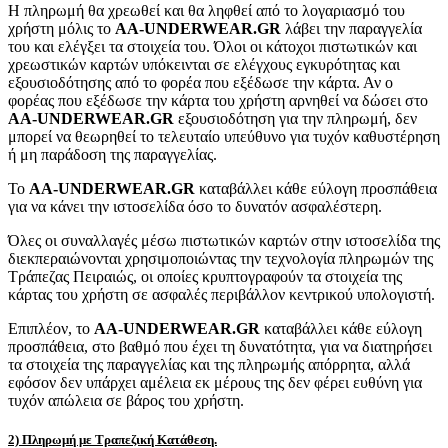
Η πληρωμή θα χρεωθεί και θα ληφθεί από το λογαριασμό του
χρήστη μόλις το
AA-UNDERWEAR.GR
λάβει την παραγγελία
του και ελέγξει τα στοιχεία του. Όλοι οι κάτοχοι πιστωτικών και
χρεωστικών καρτών υπόκεινται σε ελέγχους εγκυρότητας και
εξουσιοδότησης από το φορέα που εξέδωσε την κάρτα. Αν ο
φορέας που εξέδωσε την κάρτα του χρήστη αρνηθεί να δώσει στο
AA-UNDERWEAR.GR
εξουσιοδότηση για την πληρωμή, δεν
μπορεί να θεωρηθεί το τελευταίο υπεύθυνο για τυχόν καθυστέρηση
ή μη παράδοση της παραγγελίας.
Το
AA-UNDERWEAR.GR
καταβάλλει κάθε εύλογη προσπάθεια
για να κάνει την ιστοσελίδα όσο το δυνατόν ασφαλέστερη.
Όλες οι συναλλαγές μέσω πιστωτικών καρτών στην ιστοσελίδα της
διεκπεραιώνονται χρησιμοποιώντας την τεχνολογία πληρωμών της
Τράπεζας Πειραιώς, οι οποίες κρυπτογραφούν τα στοιχεία της
κάρτας του χρήστη σε ασφαλές περιβάλλον κεντρικού υπολογιστή.
Επιπλέον, το
AA-UNDERWEAR.GR
καταβάλλει κάθε εύλογη
προσπάθεια, στο βαθμό που έχει τη δυνατότητα, για να διατηρήσει
τα στοιχεία της παραγγελίας και της πληρωμής απόρρητα, αλλά
εφόσον δεν υπάρχει αμέλεια εκ μέρους της δεν φέρει ευθύνη για
τυχόν απώλεια σε βάρος του χρήστη.
2) Πληρωμή με Τραπεζική Κατάθεση.