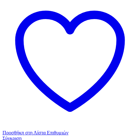
τεμάχια
Cotton
-
Modal
Μπλε,
Κόκκινο
&
Γκρι
ποσότητα
Προσθήκη στη Λίστα Επιθυμιών
Σύγκριση