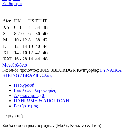
Επιθυμητό
Size
UK
US
EU
ΙΤ
XS
6 - 8
4
34
38
S
8 -10
6
36
40
M
10 - 12
8
38
42
L
12 - 14
10
40
44
XL
14 - 16
12
42
46
XXL
16 - 28
14
44
48
Μεγεθολόγιο
Κωδικός προϊόντος:
3015-3BLURDGR
Κατηγορίες:
ΓΥΝΑΙΚΑ
,
STRING / BRAZIL
,
Σλίπς
Περιγραφή
Επιπλέον πληροφορίες
Αξιολογήσεις (0)
ΠΛΗΡΩΜΗ & ΑΠΟΣΤΟΛΗ
Ρωτήστε μας
Περιγραφή
Συσκευασία τριών τεμαχίων (Μπλε, Κόκκινο & Γκρι)