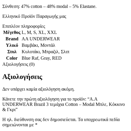
Σύνθεση: 47% cotton – 48% modal – 5% Elastane.
Ελληνικό Προϊόν Παραγωγής μας
Επιπλέον πληροφορίες
Μέγεθος
L
,
M
,
S
,
XL
,
XXL
Brand
AA UNDERWEAR
Υλικό
Βαμβάκι
,
Μοντάλ
Στυλ
Κυλοτάκι
,
Μπραζιλ
,
Σλιπ
Color
Blue Raf
,
Gray
,
RED
Αξιολογήσεις (0)
Αξιολογήσεις
Δεν υπάρχει καμία αξιολόγηση ακόμη.
Κάνετε την πρώτη αξιολόγηση για το προϊόν: “A.A
UNDERWEAR Brazil 3 τεμάχια Cotton – Modal Μπλε, Κόκκινο
& Γκρι”
Η ηλ. διεύθυνση σας δεν δημοσιεύεται.
Τα υποχρεωτικά πεδία
σημειώνονται με
*