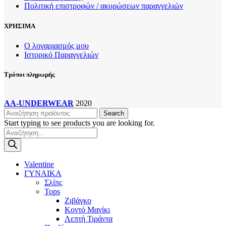
Πολιτική επιστροφών / ακυρώσεων παραγγελιών
ΧΡΗΣΙΜΑ
Ο λογαριασμός μου
Ιστορικό Παραγγελιών
Τρόποι πληρωμής
AA-UNDERWEAR
2020
Search
Start typing to see products you are looking for.
Products
search
Valentine
ΓΥΝΑΙΚΑ
Σλίπς
Tops
Ζιβάγκο
Κοντό Μανίκι
Λεπτή Τιράντα