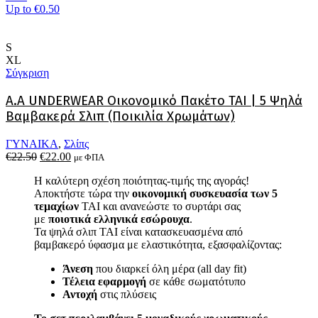
του
Up to
€0.50
προϊόντος
S
XL
Σύγκριση
A.A UNDERWEAR Οικονομικό Πακέτο TAI | 5 Ψηλά
Βαμβακερά Σλιπ (Ποικιλία Χρωμάτων)
ΓΥΝΑΙΚΑ
,
Σλίπς
Original
Η
€
22.50
€
22.00
με ΦΠΑ
price
τρέχουσα
Η καλύτερη σχέση ποιότητας-τιμής της αγοράς!
was:
τιμή
Αποκτήστε τώρα την
οικονομική συσκευασία των 5
€22.50.
είναι:
τεμαχίων
TAI και ανανεώστε το συρτάρι σας
€22.00.
με
ποιοτικά ελληνικά εσώρουχα
.
Τα ψηλά σλιπ TAI είναι κατασκευασμένα από
βαμβακερό ύφασμα με ελαστικότητα, εξασφαλίζοντας:
Άνεση
που διαρκεί όλη μέρα (all day fit)
Τέλεια εφαρμογή
σε κάθε σωματότυπο
Αντοχή
στις πλύσεις