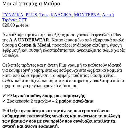
επιλεγούν
Modal 2 τεμάχια Μαύρο
στη
σελίδα
ΓΥΝΑΙΚΑ
,
PLUS
,
Tops
,
ΚΛΑΣΙΚΑ
,
ΜΟΝΤΕΡΝΑ
,
Λεπτή
του
Τιράντα
,
ΣΕΤ
προϊόντος
€
26.00
με ΦΠΑ
Ανακάλυψε την άνεση που αξίζεις με το γυναικείο φανελάκι Plus
της
Α.Α UNDERWEAR
. Κατασκευασμένο από εξαιρετικά απαλό
ύφασμα
Cotton & Modal
, προσφέρει ανάλαφρη αίσθηση, άψογη
εφαρμογή και φυσική ελαστικότητα που αγκαλιάζει το σώμα χωρίς
να πιέζει.
Οι λεπτές τιράντες και η άνετη Plus γραμμή το καθιστούν ιδανικό
για καθημερινή χρήση, είτε ως εσώρουχο είτε ως βασικό κομμάτι
κάτω από κάθε εμφάνιση. Το υψηλής ποιότητας ύφασμα είναι
ανθεκτικό στα συχνά πλυσίματα και διατηρεί την απαλότητα και το
σχήμα του για μεγάλο χρονικό διάστημα.
✔
Ελληνικό προϊόν, δικής μας παραγωγής
✔ Συσκευασία 2 τεμαχίων –
2 μαύρα φανελάκια
Επίλεξε την ποιότητα και την άνεση που εμπιστεύονται
καθημερινά εκατοντάδες γυναίκες και ανανέωσε τη συλλογή
των βασικών σου με ένα προϊόν που συνδυάζει απαλότητα,
αντοχή και άψογη εφαρμογή.