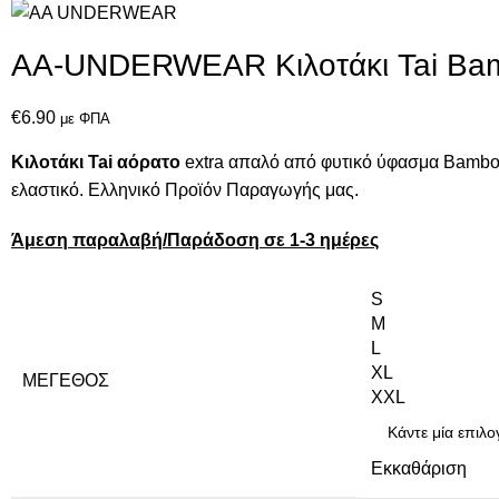
AA-UNDERWEAR Κιλοτάκι Tai Ba
€
6.90
με ΦΠΑ
Κιλοτάκι Tai
αόρατο
extra απαλό από φυτικό ύφασμα Bamboo
ελαστικό. Ελληνικό Προϊόν Παραγωγής μας.
Άμεση παραλαβή/Παράδοση σε 1-3 ημέρες
S
M
L
XL
ΜΈΓΕΘΟΣ
XXL
Εκκαθάριση