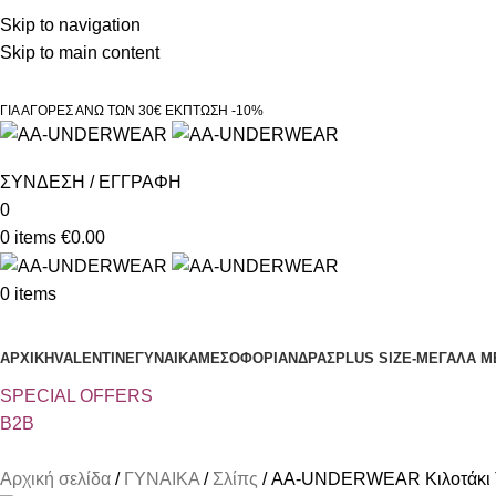
Τηλεφωνικές παραγγελίες 23210 97300
Skip to navigation
Skip to main content
ΓΙΑ ΑΓΟΡΕΣ ΑΝΩ ΤΩΝ 30€ ΕΚΠΤΩΣΗ -10%
ΣΥΝΔΕΣΗ / ΕΓΓΡΑΦΗ
0
0
items
€
0.00
0
items
Κατηγορίες
ΑΡΧΙΚΗ
VALENTINE
ΓΥΝΑΙΚΑ
ΜΕΣΟΦΟΡΙ
ΑΝΔΡΑΣ
PLUS SIZE
-ΜΕΓΑΛΑ Μ
SPECIAL OFFER
S
B2B
Αρχική σελίδα
ΓΥΝΑΙΚΑ
Σλίπς
AA-UNDERWEAR Κιλοτάκι 