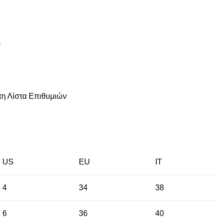
η Λίστα Επιθυμιών
US
EU
ΙΤ
4
34
38
6
36
40