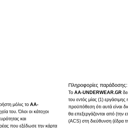
Πληροφορίες παράδοσης:
To
AA-UNDERWEAR.GR
δε
του εντός μίας (1) εργάσιμη
ρήστη μόλις το
AA-
προϋπόθεση ότι αυτά είναι δ
χεία του. Όλοι οι κάτοχοι
θα επεξεργάζονται από (την ε
κυρότητας και
(ACS) στη διεύθυνση (έδρα τη
ρέας που εξέδωσε την κάρτα