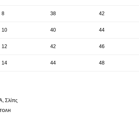
8
38
42
10
40
44
12
42
46
14
44
48
Α
,
Σλίπς
ΤΟΛΗ