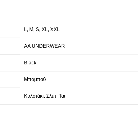
L
,
M
,
S
,
XL
,
XXL
AA UNDERWEAR
Black
Μπαμπού
Κυλοτάκι
,
Σλιπ
,
Ται