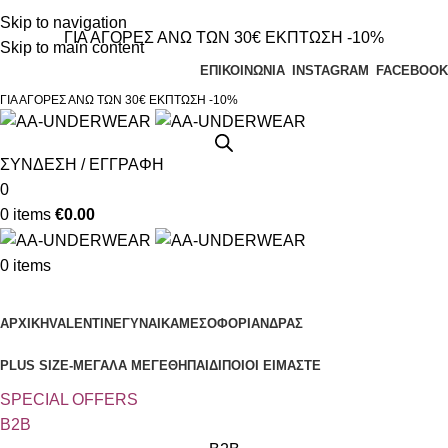
Τηλεφωνικές παραγγελίες 23210 97300
Skip to navigation
ΓΙΑ ΑΓΟΡΕΣ ΑΝΩ ΤΩΝ 30€ ΕΚΠΤΩΣΗ -10%
Skip to main content
ΕΠΙΚΟΙΝΩΝΙΑ
INSTAGRAM
FACEBOOK
ΓΙΑ ΑΓΟΡΕΣ ΑΝΩ ΤΩΝ 30€ ΕΚΠΤΩΣΗ -10%
ΣΥΝΔΕΣΗ / ΕΓΓΡΑΦΗ
0
0
items
€
0.00
0
items
Κατηγορίες
ΑΡΧΙΚΗ
VALENTINE
ΓΥΝΑΙΚΑ
ΜΕΣΟΦΟΡΙ
ΑΝΔΡΑΣ
PLUS SIZE
-ΜΕΓΑΛΑ ΜΕΓΕΘΗ
ΠΑΙΔΙ
ΠΟΙΟΙ ΕΙΜΑΣΤΕ
SPECIAL OFFER
S
B2B