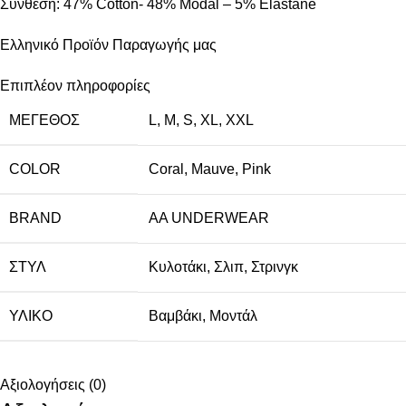
Σύνθεση: 47% Cotton- 48% Modal – 5% Elastane
Ελληνικό Προϊόν Παραγωγής μας
Επιπλέον πληροφορίες
ΜΈΓΕΘΟΣ
L
,
M
,
S
,
XL
,
XXL
COLOR
Coral
,
Mauve
,
Pink
BRAND
AA UNDERWEAR
ΣΤΥΛ
Κυλοτάκι
,
Σλιπ
,
Στρινγκ
ΥΛΙΚΌ
Βαμβάκι
,
Μοντάλ
Αξιολογήσεις (0)