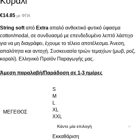
Κοραλί
€
14.85
με ΦΠΑ
String
soft
από
Extra
απαλό ανθεκτικό φυτικό ύφασμα
cotton/modal, σε συνδυασμό με επενδεδυμένο λεπτό λάστιχο
για να μη διαγράφει, έχουμε το τέλειο αποτέλεσμα. Άνεση,
απαλότητα και αντοχή. Συσκευασία τριών τεμαχίων (μωβ, ροζ,
κοραλί). Ελληνικό Προϊόν Παραγωγής μας.
Άμεση παραλαβή/Παράδοση σε 1-3 ημέρες
S
M
L
XL
ΜΈΓΕΘΟΣ
XXL
Εκκαθάριση