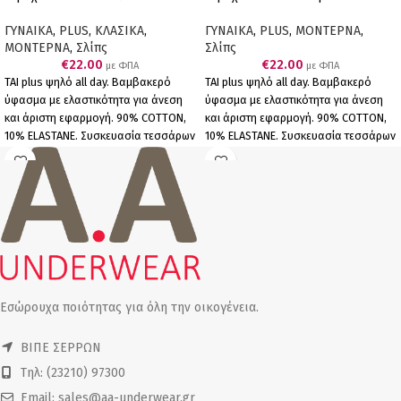
ΓΥΝΑΙΚΑ
,
PLUS
,
ΚΛΑΣΙΚΑ
,
ΓΥΝΑΙΚΑ
,
PLUS
,
ΜΟΝΤΕΡΝΑ
,
ΜΟΝΤΕΡΝΑ
,
Σλίπς
Σλίπς
€
22.00
€
22.00
με ΦΠΑ
με ΦΠΑ
ΤΑΙ plus ψηλό all day. Βαμβακερό
ΤΑΙ plus ψηλό all day. Βαμβακερό
ύφασμα με ελαστικότητα για άνεση
ύφασμα με ελαστικότητα για άνεση
και άριστη εφαρμογή. 90% COTTON,
και άριστη εφαρμογή. 90% COTTON,
10% ELASTANΕ. Συσκευασία τεσσάρων
10% ELASTANΕ. Συσκευασία τεσσάρων
τεμαχίων (4 λευκά).
τεμαχίων (4 μαύρα).
Εσώρουχα ποιότητας για όλη την οικογένεια.
ΒΙΠΕ ΣΕΡΡΩΝ
Τηλ: (23210) 97300
Email: sales@aa-underwear.gr