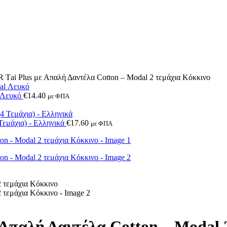
 Plus με Απαλή Δαντέλα Cotton – Modal 2 τεμάχια Κόκκινο
 Λευκό
€
14.40
με ΦΠΑ
εμάχια) - Ελληνικά
€
17.60
με ΦΠΑ
αλή Δαντέλα Cotton – Modal 2