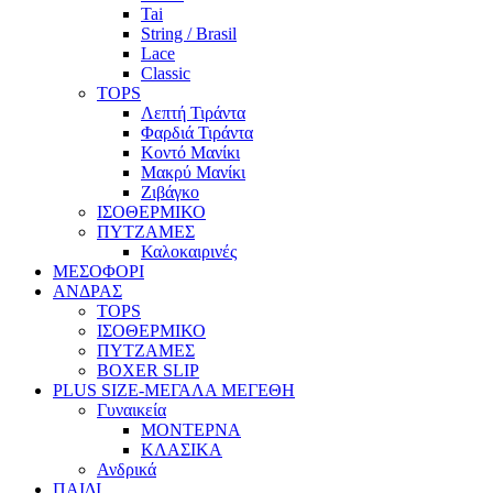
Tai
String / Brasil
Lace
Classic
TOPS
Λεπτή Τιράντα
Φαρδιά Τιράντα
Κοντό Μανίκι
Μακρύ Μανίκι
Ζιβάγκο
ΙΣΟΘΕΡΜΙΚΟ
ΠΥΤΖΑΜΕΣ
Καλοκαιρινές
ΜΕΣΟΦΟΡΙ
ΑΝΔΡΑΣ
TOPS
ΙΣΟΘΕΡΜΙΚΟ
ΠΥΤΖΑΜΕΣ
BOXER SLIP
PLUS SIZE
-ΜΕΓΑΛΑ ΜΕΓΕΘΗ
Γυναικεία
ΜΟΝΤΕΡΝΑ
ΚΛΑΣΙΚΑ
Ανδρικά
ΠΑΙΔΙ