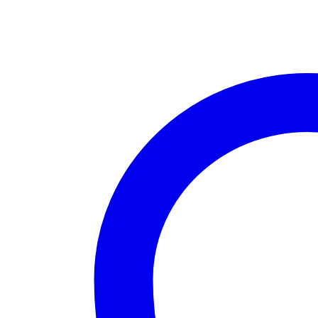
Δαντέλα
Cotton
-
Modal
2
τεμάχια
Κόκκινο
ποσότητα