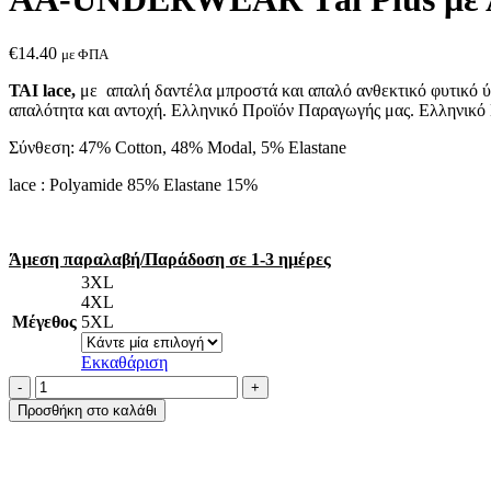
€
14.40
με ΦΠΑ
ΤΑΙ lace,
με απαλή δαντέλα μπροστά και απαλό ανθεκτικό φυτικό ύ
απαλότητα και αντοχή. Ελληνικό Προϊόν Παραγωγής μας. Ελληνικό 
Σύνθεση: 47% Cotton, 48% Modal, 5% Elastane
lace : Polyamide 85% Elastane 15%
Άμεση παραλαβή/Παράδοση σε 1-3 ημέρες
3XL
4XL
Μέγεθος
5XL
Εκκαθάριση
AA-
UNDERWEAR
Προσθήκη στο καλάθι
Τai
Plus
με
Απαλή