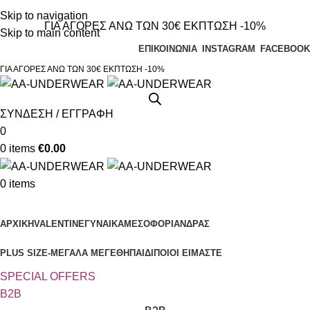
Τηλεφωνικές παραγγελίες 23210 97300
Skip to navigation
ΓΙΑ ΑΓΟΡΕΣ ΑΝΩ ΤΩΝ 30€ ΕΚΠΤΩΣΗ -10%
Skip to main content
ΕΠΙΚΟΙΝΩΝΙΑ
INSTAGRAM
FACEBOOK
ΓΙΑ ΑΓΟΡΕΣ ΑΝΩ ΤΩΝ 30€ ΕΚΠΤΩΣΗ -10%
ΣΥΝΔΕΣΗ / ΕΓΓΡΑΦΗ
0
0
items
€
0.00
0
items
Κατηγορίες
ΑΡΧΙΚΗ
VALENTINE
ΓΥΝΑΙΚΑ
ΜΕΣΟΦΟΡΙ
ΑΝΔΡΑΣ
PLUS SIZE
-ΜΕΓΑΛΑ ΜΕΓΕΘΗ
ΠΑΙΔΙ
ΠΟΙΟΙ ΕΙΜΑΣΤΕ
SPECIAL OFFER
S
B2B