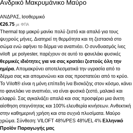
Ανδρικό Μακρυμάνικο Μαύρο
ΑΝΔΡΑΣ
,
Ισοθερμικό
€
26.75
με ΦΠΑ
Thermal top μακρύ μανίκι πολύ ζεστό και απαλό
για τους
ψυχρούς μήνες. Δ
ιατηρεί τη θερμότητα και τη ζεστασιά στο
σώμα ενώ αφήνει το δέρμα να αναπνέει
.
Ο συνδυασμός ίνες
viloft με polyester, παρέχουν σε αυτό το φανελάκι φυσικές
θερμικές
ιδιότητες για να σας κρατάει ζεστούς όλη την
ημέρα.
Απομακρύνει αποτελεσματικά την υγρασία από το
δέρμα σας και απομονώνει και σας προστατεύει από το κρύο.
Το Viloft® είναι η μόνη επίπεδη ίνα Βισκόζης στον κόσμο, κάνει
το φανελάκι να αναπνέει, να είναι φυσικά ζεστό, μαλακό και
ελαφρύ. Σας αγκαλιάζει απαλά και σας προσφέρει μια άνετη
αίσθηση στεγνότητας και 100% ελευθερία κινήσεων. Ανθεκτική
στην καθημερινή χρήση και στα συχνά πλυσίματα. Μαύρο
χρώμα. Σύνθεση: VILOFT 48%/PES 48%/EL 4%
Ελληνικό
Προϊόν Παραγωγής μας