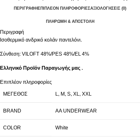
ΠΕΡΙΓΡΑΦΉ
ΕΠΙΠΛΈΟΝ ΠΛΗΡΟΦΟΡΊΕΣ
ΑΞΙΟΛΟΓΉΣΕΙΣ (0)
ΠΛΗΡΩΜΗ & ΑΠΟΣΤΟΛΗ
Περιγραφή
Ισοθερμικό ανδρικό κολάν παντελόνι.
Σύνθεση: VILOFT 48%/PES 48%/EL 4%
Ελληνικό Προϊόν Παραγωγής μας .
Επιπλέον πληροφορίες
ΜΈΓΕΘΟΣ
L
,
M
,
S
,
XL
,
XXL
BRAND
AA UNDERWEAR
COLOR
White