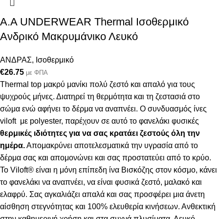
Α.A UNDERWEAR Thermal Ισοθερμικό
Ανδρικό Μακρυμάνικο Λευκό
ΑΝΔΡΑΣ
,
Ισοθερμικό
€
26.75
με ΦΠΑ
Thermal top μακρύ μανίκι πολύ ζεστό και απαλό
για τους
ψυχρούς μήνες. Δ
ιατηρεί τη θερμότητα και τη ζεστασιά στο
σώμα ενώ αφήνει το δέρμα να αναπνέει
.
Ο συνδυασμός ίνες
viloft με polyester, παρέχουν σε αυτό το φανελάκι φυσικές
θερμικές
ιδιότητες για να σας κρατάει ζεστούς όλη την
ημέρα.
Απομακρύνει αποτελεσματικά την υγρασία από το
δέρμα σας και απομονώνει και σας προστατεύει από το κρύο.
Το Viloft® είναι η μόνη επίπεδη ίνα Βισκόζης στον κόσμο, κάνει
το φανελάκι να αναπνέει, να είναι φυσικά ζεστό, μαλακό και
ελαφρύ. Σας αγκαλιάζει απαλά και σας προσφέρει μια άνετη
αίσθηση στεγνότητας και 100% ελευθερία κινήσεων. Ανθεκτική
στην καθημερινή χρήση και στα συχνά πλυσίματα. Λευκό