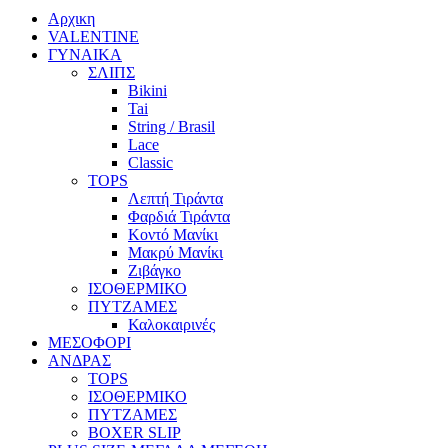
Αρχικη
VALENTINE
ΓΥΝΑΙΚΑ
ΣΛΙΠΣ
Bikini
Tai
String / Brasil
Lace
Classic
TOPS
Λεπτή Τιράντα
Φαρδιά Τιράντα
Κοντό Μανίκι
Μακρύ Μανίκι
Ζιβάγκο
ΙΣΟΘΕΡΜΙΚΟ
ΠΥΤΖΑΜΕΣ
Καλοκαιρινές
ΜΕΣΟΦΟΡΙ
ΑΝΔΡΑΣ
TOPS
ΙΣΟΘΕΡΜΙΚΟ
ΠΥΤΖΑΜΕΣ
BOXER SLIP