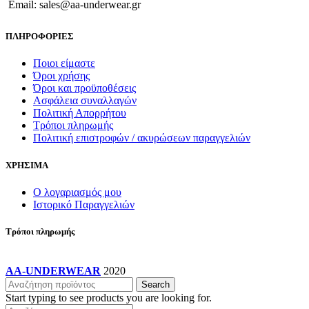
Email: sales@aa-underwear.gr
ΠΛΗΡΟΦΟΡΙΕΣ
Ποιοι είμαστε
Όροι χρήσης
Όροι και προϋποθέσεις
Ασφάλεια συναλλαγών
Πολιτική Απορρήτου
Τρόποι πληρωμής
Πολιτική επιστροφών / ακυρώσεων παραγγελιών
ΧΡΗΣΙΜΑ
Ο λογαριασμός μου
Ιστορικό Παραγγελιών
Τρόποι πληρωμής
AA-UNDERWEAR
2020
Search
Start typing to see products you are looking for.