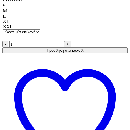
S
M
L
XL
XXL
Α.A
UNDERWEAR
Προσθήκη στο καλάθι
Thermal
Ανδρικό
κοντομάνικο
Λευκό
ποσότητα