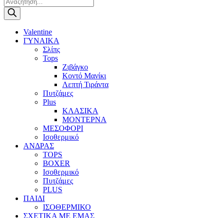
Products
search
Valentine
ΓΥΝΑΙΚΑ
Σλίπς
Tops
Ζιβάγκο
Κοντό Μανίκι
Λεπτή Τιράντα
Πυτζάμες
Plus
ΚΛΑΣΙΚΑ
ΜΟΝΤΕΡΝΑ
ΜΕΣΟΦΟΡΙ
Ισοθερμικό
ΑΝΔΡΑΣ
TOPS
BOXER
Ισοθερμικό
Πυτζάμες
PLUS
ΠΑΙΔΙ
ΙΣΟΘΕΡΜΙΚΟ
ΣΧΕΤΙΚΑ ΜΕ ΕΜΑΣ