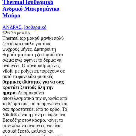
Thermal Ισοθερμικό
σελίδα
Ανδρικό Μακρυμάνικο
του
Μαύρο
προϊόντος
ΑΝΔΡΑΣ
,
Ισοθερμικό
€
26.75
με ΦΠΑ
Thermal top μακρύ μανίκι πολύ
ζεστό και απαλό
για τους
ψυχρούς μήνες. Δ
ιατηρεί τη
θερμότητα και τη ζεστασιά στο
σώμα ενώ αφήνει το δέρμα να
αναπνέει
.
Ο συνδυασμός ίνες
viloft με polyester, παρέχουν σε
αυτό το φανελάκι φυσικές
θερμικές
ιδιότητες για να σας
κρατάει ζεστούς όλη την
ημέρα.
Απομακρύνει
αποτελεσματικά την υγρασία από
το δέρμα σας και απομονώνει και
σας προστατεύει από το κρύο. Το
Viloft® είναι η μόνη επίπεδη ίνα
Βισκόζης στον κόσμο, κάνει το
φανελάκι να αναπνέει, να είναι
φυσικά ζεστό, μαλακό και