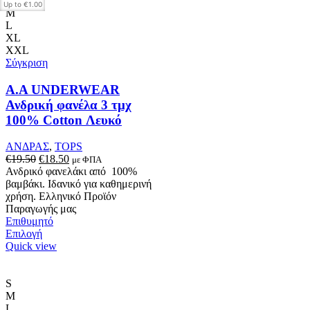
S
Up to
€1.00
M
L
XL
XXL
Σύγκριση
Α.A UNDERWEAR
Ανδρική φανέλα 3 τμχ
100% Cotton Λευκό
ΑΝΔΡΑΣ
,
TOPS
Original
Η
€
19.50
€
18.50
με ΦΠΑ
price
τρέχουσα
Ανδρικό φανελάκι από 100%
was:
τιμή
βαμβάκι. Ιδανικό για καθημερινή
€19.50.
είναι:
χρήση. Ελληνικό Προϊόν
€18.50.
Παραγωγής μας
Επιθυμητό
Αυτό
Επιλογή
το
Quick view
προϊόν
έχει
πολλαπλές
S
παραλλαγές.
M
Οι
L