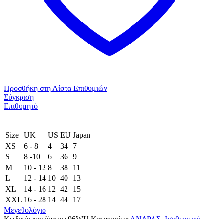
Προσθήκη στη Λίστα Επιθυμιών
Σύγκριση
Επιθυμητό
Size
UK
US
EU
Japan
XS
6 - 8
4
34
7
S
8 -10
6
36
9
M
10 - 12
8
38
11
L
12 - 14
10
40
13
XL
14 - 16
12
42
15
XXL
16 - 28
14
44
17
Μεγεθολόγιο
Κωδικός προϊόντος:
96WH
Κατηγορίες:
ΑΝΔΡΑΣ
,
Ισοθερμικό