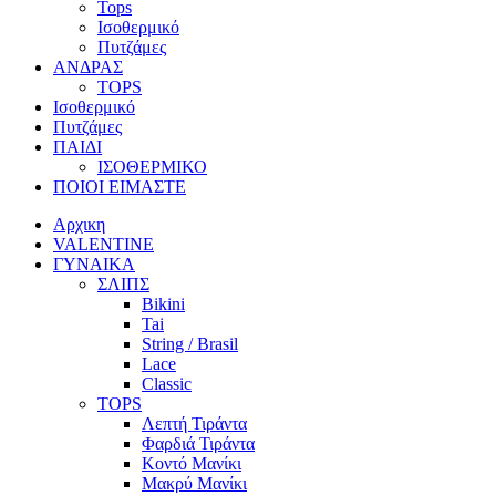
Tops
Ισοθερμικό
Πυτζάμες
ΑΝΔΡΑΣ
TOPS
Ισοθερμικό
Πυτζάμες
ΠΑΙΔΙ
ΙΣΟΘΕΡΜΙΚΟ
ΠΟΙΟΙ ΕΙΜΑΣΤΕ
Αρχικη
VALENTINE
ΓΥΝΑΙΚΑ
ΣΛΙΠΣ
Bikini
Tai
String / Brasil
Lace
Classic
TOPS
Λεπτή Τιράντα
Φαρδιά Τιράντα
Κοντό Μανίκι
Μακρύ Μανίκι