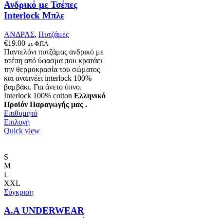
Ανδρικό με Τσέπες
προϊόντος
Interlock Μπλε
ΑΝΔΡΑΣ
,
Πυτζάμες
€
19.00
με ΦΠΑ
Παντελόνι πυτζάμας ανδρικό με
τσέπη από ύφασμα που κρατάει
την θερμοκρασία του σώματος
και αναπνέει interlock 100%
βαμβάκι. Για άνετο ύπνο.
Interlock 100% cotton
Ελληνικό
Προϊόν Παραγωγής μας .
Επιθυμητό
Αυτό
Επιλογή
το
Quick view
προϊόν
έχει
πολλαπλές
S
παραλλαγές.
M
Οι
L
επιλογές
XXL
μπορούν
Σύγκριση
να
επιλεγούν
Α.A UNDERWEAR
στη