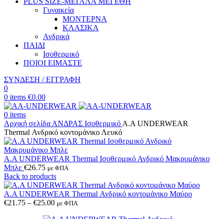
PLUS SIZE
-ΜΕΓΑΛΑ ΜΕΓΕΘΗ
Γυναικεία
ΜΟΝΤΕΡΝΑ
ΚΛΑΣΙΚΑ
Ανδρικά
ΠΑΙΔΙ
Ισοθερμικό
ΠΟΙΟΙ ΕΙΜΑΣΤΕ
ΣΥΝΔΕΣΗ / ΕΓΓΡΑΦΗ
0
0
items
€
0.00
0
items
Αρχική σελίδα
ΑΝΔΡΑΣ
Ισοθερμικό
Α.A UNDERWEAR
Thermal Ανδρικό κοντομάνικο Λευκό
Α.A UNDERWEAR Thermal Ισοθερμικό Ανδρικό Μακρυμάνικο
Μπλε
€
26.75
με ΦΠΑ
Back to products
Α.A UNDERWEAR Thermal Ανδρικό κοντομάνικο Μαύρο
Price
€
21.75
–
€
25.00
με ΦΠΑ
range: