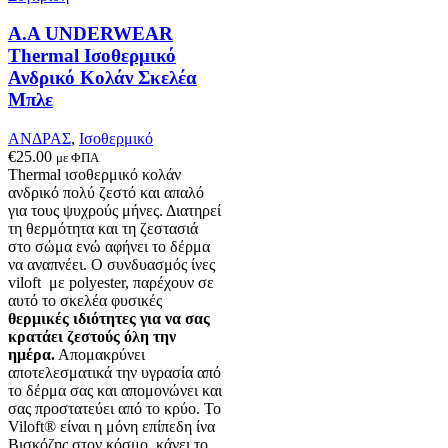
να
επιλεγούν
Α.A UNDERWEAR
στη
Thermal Ισοθερμικό
σελίδα
Ανδρικό Κολάν Σκελέα
του
Μπλε
προϊόντος
ΑΝΔΡΑΣ
,
Ισοθερμικό
€
25.00
με ΦΠΑ
Thermal ισοθερμικό κολάν
ανδρικό πολύ ζεστό και απαλό
για τους ψυχρούς μήνες. Δ
ιατηρεί
τη θερμότητα και τη ζεστασιά
στο σώμα ενώ αφήνει το δέρμα
να αναπνέει
.
Ο συνδυασμός ίνες
viloft με polyester, παρέχουν σε
αυτό το σκελέα φυσικές
θερμικές
ιδιότητες για να σας
κρατάει ζεστούς όλη την
ημέρα.
Απομακρύνει
αποτελεσματικά την υγρασία από
το δέρμα σας και απομονώνει και
σας προστατεύει από το κρύο. Το
Viloft® είναι η μόνη επίπεδη ίνα
Βισκόζης στον κόσμο, κάνει το