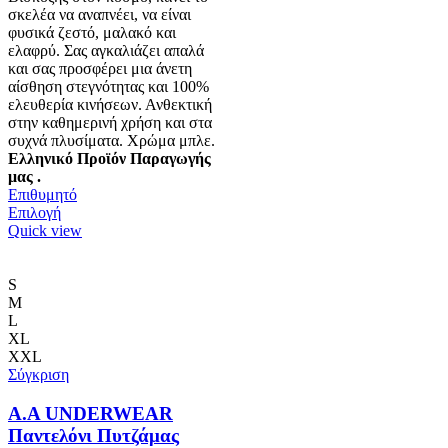
σκελέα να αναπνέει, να είναι
φυσικά ζεστό, μαλακό και
ελαφρύ. Σας αγκαλιάζει απαλά
και σας προσφέρει μια άνετη
αίσθηση στεγνότητας και 100%
ελευθερία κινήσεων. Ανθεκτική
στην καθημερινή χρήση και στα
συχνά πλυσίματα.
Χρώμα μπλε.
Ελληνικό Προϊόν Παραγωγής
μας .
Επιθυμητό
Αυτό
Επιλογή
το
Quick view
προϊόν
έχει
πολλαπλές
S
παραλλαγές.
M
Οι
L
επιλογές
XL
μπορούν
XXL
να
Σύγκριση
επιλεγούν
στη
A.A UNDERWEAR
σελίδα
Παντελόνι Πυτζάμας
του