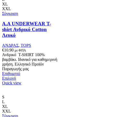
επιλογές
XL
μπορούν
XXL
να
Σύγκριση
επιλεγούν
στη
Α.A UNDERWEAR T-
σελίδα
shirt Ανδρικό Cotton
του
Λευκό
προϊόντος
ΑΝΔΡΑΣ
,
TOPS
€
10.90
με ΦΠΑ
Ανδρικό T-SHIRT 100%
βαμβάκι. Ιδανικό για καθημερινή
χρήση. Ελληνικό Προϊόν
Παραγωγής μας
Επιθυμητό
Αυτό
Επιλογή
το
Quick view
προϊόν
έχει
πολλαπλές
S
παραλλαγές.
L
Οι
XL
επιλογές
XXL
μπορούν
Σύγκριση