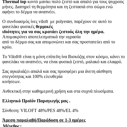
Thermal top
κοντό μανίκι πολύ ζεστό και απαλό
για τους ψυχρούς
μήνες. Δ
ιατηρεί τη θερμότητα και τη ζεστασιά στο σώμα ενώ
αφήνει το δέρμα να αναπνέει
.
Ο συνδυασμός ίνες viloft με polyester, παρέχουν σε αυτό το
φανελάκι φυσικές
θερμικές
ιδιότητες για να σας κρατάει ζεστούς όλη την ημέρα.
Απομακρύνει αποτελεσματικά την υγρασία
από το δέρμα σας και απομονώνει και σας προστατεύει από το
κρύο.
Το Viloft® είναι η μόνη επίπεδη ίνα Βισκόζης στον κόσμο, κάνει το
φανελάκι να αναπνέει, να είναι φυσικά ζεστό, μαλακό και ελαφρύ.
Σας αγκαλιάζει απαλά και σας προσφέρει μια άνετη αίσθηση
στεγνότητας και 100% ελευθερία
κινήσεων.
Ανθεκτική στην καθημερινή χρήση και στα συχνά πλυσίματα.
Ελληνικό Προϊόν Παραγωγής μας .
Σύνθεση: VILOFT 48%/PES 48%/EL 4%
Άμεση παραλαβή/Παράδοση σε 1-3 ημέρες
Μέγεθος