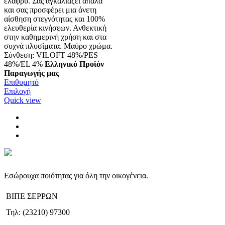
ελαφρύ. Σας αγκαλιάζει απαλά
και σας προσφέρει μια άνετη
αίσθηση στεγνότητας και 100%
ελευθερία κινήσεων. Ανθεκτική
στην καθημερινή χρήση και στα
συχνά πλυσίματα. Μαύρο χρώμα.
Σύνθεση: VILOFT 48%/PES
48%/EL 4%
Ελληνικό Προϊόν
Παραγωγής μας
Επιθυμητό
Αυτό
Επιλογή
το
Quick view
προϊόν
έχει
πολλαπλές
παραλλαγές.
Οι
επιλογές
μπορούν
να
Εσώρουχα ποιότητας για όλη την οικογένεια.
επιλεγούν
στη
ΒΙΠΕ ΣΕΡΡΩΝ
σελίδα
του
Τηλ: (23210) 97300
προϊόντος